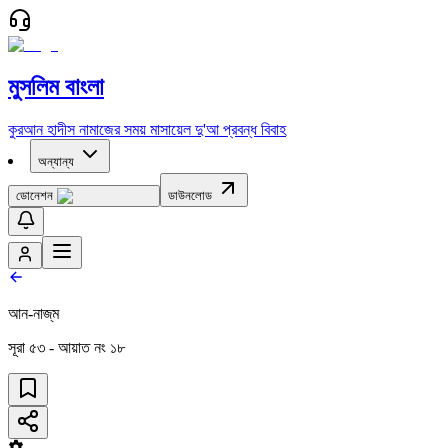
মুসলিম বাংলা
কুরআন
হাদীস
নামাজের সময়
মাসায়েল
দু'আ
প্রবন্ধ
বিবাহ
অন্যান্য
ডোনেশন
ডাউনলোড
আন-নাজ্‌ম
সূরা
৫৩
- আয়াত নং
১৮