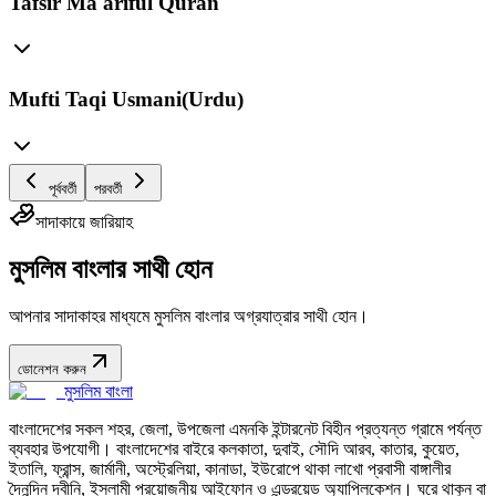
Tafsir Ma'ariful Quran
Mufti Taqi Usmani(Urdu)
পূর্ববর্তী
পরবর্তী
সাদাকায়ে জারিয়াহ
মুসলিম বাংলার সাথী হোন
আপনার সাদাকাহর মাধ্যমে মুসলিম বাংলার অগ্রযাত্রার সাথী হোন।
ডোনেশন করুন
মুসলিম বাংলা
বাংলাদেশের সকল শহর, জেলা, উপজেলা এমনকি ইন্টারনেট বিহীন প্রত্যন্ত গ্রামে পর্যন্ত
ব্যবহার উপযোগী। বাংলাদেশের বাইরে কলকাতা, দুবাই, সৌদি আরব, কাতার, কুয়েত,
ইতালি, ফ্রান্স, জার্মানী, অস্ট্রেলিয়া, কানাডা, ইউরোপে থাকা লাখো প্রবাসী বাঙ্গালীর
দৈনন্দিন দ্বীনি, ইসলামী প্রয়োজনীয় আইফোন ও এন্ড্রয়েড অ্যাপ্লিকেশন। ঘরে থাকুন বা