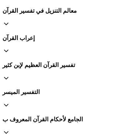
معالم التنزيل في تفسير القرآن
إعراب القرآن
تفسير القرآن العظيم لإبن كثير
التفسير الميسر
الجامع لأحكام القرآن المعروف ب