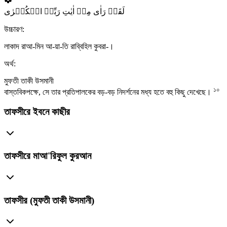
لَقَدۡ رَاٰی مِنۡ اٰیٰتِ رَبِّہِ الۡکُبۡرٰی
উচ্চারণ:
লাকাদ রাআ-মিন আ-য়া-তি রাব্বিহিল কুবরা-।
অর্থ:
মুফতী তাকী উসমানী
১০
বাস্তবিকপক্ষে, সে তার প্রতিপালকের বড়-বড় নিদর্শনের মধ্য হতে বহু কিছু দেখেছে।
তাফসীরে ইবনে কাছীর
তাফসীরে মাআ'রিফুল কুরআন
তাফসীর (মুফতী তাকী উসমানী)