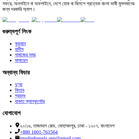
সফরে, অনলাইনে বা অফলাইনে, দেশে হোক বা বিদেশে প্রত্যেক বাংলা ভাষী মুসলমানের
জন্য দরকারি অ্যাপ।
গুরুত্বপূর্ণ লিংক
কুরআন
হাদীস
নামাজের সময়
মাসায়েল
অন্যান্য ফিচার
দু'আ
কিতাব
প্রবন্ধ
যাকাত ক্যালকুলেটর
যোগাযোগ
২০/১৬, তাজমহল রোড, মোহাম্মদপুর, ঢাকা - ১২০৭, বাংলাদেশ
+880 1601-761564
muslimbangla.app@gmail.com