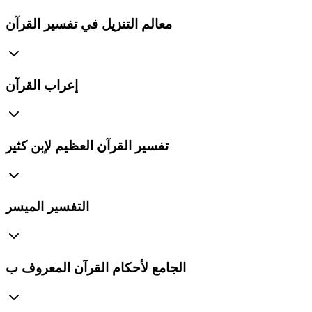
معالم التنزيل في تفسير القرآن
إعراب القرآن
تفسير القرآن العظيم لإبن كثير
التفسير الميسر
الجامع لأحكام القرآن المعروف ب