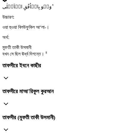
وَہُوَ بِالۡاُفُقِ الۡاَعۡلٰی ؕ
উচ্চারণ:
ওয়া হুওয়া বিলউফুকিল আ‘লা-।
অর্থ:
মুফতী তাকী উসমানী
৪
যখন সে ছিল ঊর্ধ্ব দিগন্তে।
তাফসীরে ইবনে কাছীর
তাফসীরে মাআ'রিফুল কুরআন
তাফসীর (মুফতী তাকী উসমানী)