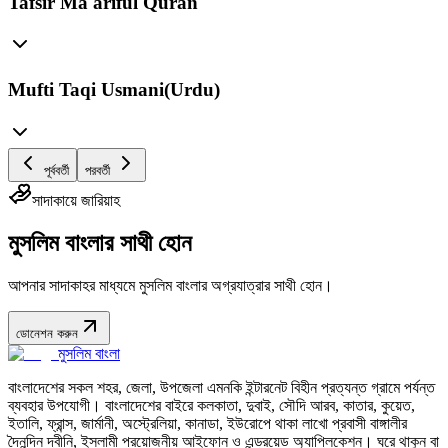
Tafsir Ma'ariful Quran
Mufti Taqi Usmani(Urdu)
পূর্ববর্তী
পরবর্তী
সাদাকায়ে জারিয়াহ
মুসলিম বাংলার সাথী হোন
আপনার সাদাকাহর মাধ্যমে মুসলিম বাংলার অগ্রযাত্রার সাথী হোন।
ডোনেশন করুন
মুসলিম বাংলা
বাংলাদেশের সকল শহর, জেলা, উপজেলা এমনকি ইন্টারনেট বিহীন প্রত্যন্ত গ্রামে পর্যন্ত
ব্যবহার উপযোগী। বাংলাদেশের বাইরে কলকাতা, দুবাই, সৌদি আরব, কাতার, কুয়েত,
ইতালি, ফ্রান্স, জার্মানী, অস্ট্রেলিয়া, কানাডা, ইউরোপে থাকা লাখো প্রবাসী বাঙ্গালীর
দৈনন্দিন দ্বীনি, ইসলামী প্রয়োজনীয় আইফোন ও এন্ড্রয়েড অ্যাপ্লিকেশন। ঘরে থাকুন বা