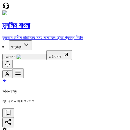
মুসলিম বাংলা
কুরআন
হাদীস
নামাজের সময়
মাসায়েল
দু'আ
প্রবন্ধ
বিবাহ
অন্যান্য
ডোনেশন
ডাউনলোড
আন-নাজ্‌ম
সূরা
৫৩
- আয়াত নং
৭