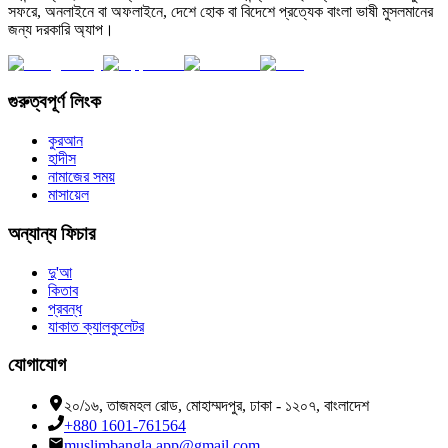
সফরে, অনলাইনে বা অফলাইনে, দেশে হোক বা বিদেশে প্রত্যেক বাংলা ভাষী মুসলমানের
জন্য দরকারি অ্যাপ।
গুরুত্বপূর্ণ লিংক
কুরআন
হাদীস
নামাজের সময়
মাসায়েল
অন্যান্য ফিচার
দু'আ
কিতাব
প্রবন্ধ
যাকাত ক্যালকুলেটর
যোগাযোগ
২০/১৬, তাজমহল রোড, মোহাম্মদপুর, ঢাকা - ১২০৭, বাংলাদেশ
+880 1601-761564
muslimbangla.app@gmail.com