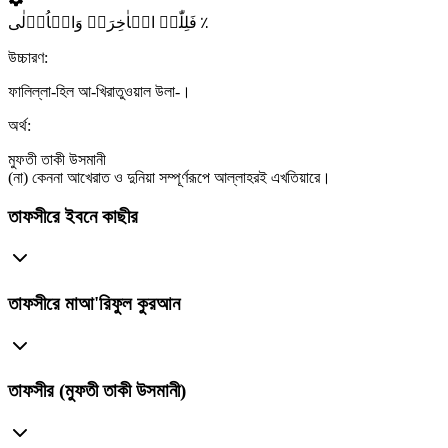
فَلِلّٰہِ الۡاٰخِرَۃُ وَالۡاُوۡلٰی ٪
উচ্চারণ:
ফালিল্লা-হিল আ-খিরাতুওয়াল উলা-।
অর্থ:
মুফতী তাকী উসমানী
(না) কেননা আখেরাত ও দুনিয়া সম্পূর্ণরূপে আল্লাহরই এখতিয়ারে।
তাফসীরে ইবনে কাছীর
তাফসীরে মাআ'রিফুল কুরআন
তাফসীর (মুফতী তাকী উসমানী)