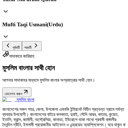
Mufti Taqi Usmani(Urdu)
পূর্ববর্তী
পরবর্তী
সাদাকায়ে জারিয়াহ
মুসলিম বাংলার সাথী হোন
আপনার সাদাকাহর মাধ্যমে মুসলিম বাংলার অগ্রযাত্রার সাথী হোন।
ডোনেশন করুন
মুসলিম বাংলা
বাংলাদেশের সকল শহর, জেলা, উপজেলা এমনকি ইন্টারনেট বিহীন প্রত্যন্ত গ্রামে পর্যন্ত
ব্যবহার উপযোগী। বাংলাদেশের বাইরে কলকাতা, দুবাই, সৌদি আরব, কাতার, কুয়েত,
ইতালি, ফ্রান্স, জার্মানী, অস্ট্রেলিয়া, কানাডা, ইউরোপে থাকা লাখো প্রবাসী বাঙ্গালীর
দৈনন্দিন দ্বীনি, ইসলামী প্রয়োজনীয় আইফোন ও এন্ড্রয়েড অ্যাপ্লিকেশন। ঘরে থাকুন বা