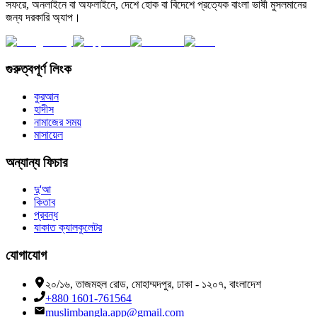
সফরে, অনলাইনে বা অফলাইনে, দেশে হোক বা বিদেশে প্রত্যেক বাংলা ভাষী মুসলমানের
জন্য দরকারি অ্যাপ।
গুরুত্বপূর্ণ লিংক
কুরআন
হাদীস
নামাজের সময়
মাসায়েল
অন্যান্য ফিচার
দু'আ
কিতাব
প্রবন্ধ
যাকাত ক্যালকুলেটর
যোগাযোগ
২০/১৬, তাজমহল রোড, মোহাম্মদপুর, ঢাকা - ১২০৭, বাংলাদেশ
+880 1601-761564
muslimbangla.app@gmail.com