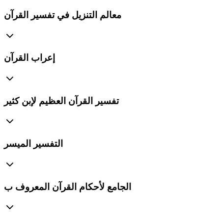
معالم التنزيل في تفسير القرآن
إعراب القرآن
تفسير القرآن العظيم لإبن كثير
التفسير الميسر
الجامع لأحكام القرآن المعروف ب