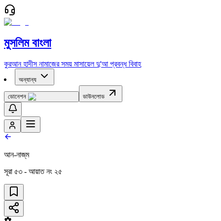
মুসলিম বাংলা
কুরআন
হাদীস
নামাজের সময়
মাসায়েল
দু'আ
প্রবন্ধ
বিবাহ
অন্যান্য
ডোনেশন
ডাউনলোড
আন-নাজ্‌ম
সূরা
৫৩
- আয়াত নং
২৫