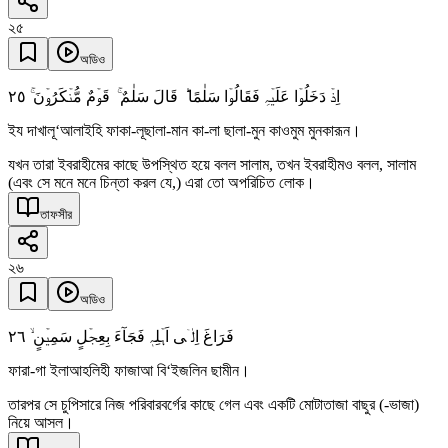
২৫
অডিও
٢٥
اِذۡ دَخَلُوۡا عَلَیۡہِ فَقَالُوۡا سَلٰمًا ؕ قَالَ سَلٰمٌ ۚ قَوۡمٌ مُّنۡکَرُوۡنَ ۚ
ইয দাখালূ‘আলাইহি ফাকা-লূছালা-মান কা-লা ছালা-মুন কাওমুম মুনকারূন।
যখন তারা ইবরাহীমের কাছে উপস্থিত হয়ে বলল সালাম, তখন ইবরাহীমও বলল, সালাম
(এবং সে মনে মনে চিন্তা করল যে,) এরা তো অপরিচিত লোক।
তাফসীর
২৬
অডিও
٢٦
فَرَاغَ اِلٰۤی اَہۡلِہٖ فَجَآءَ بِعِجۡلٍ سَمِیۡنٍ ۙ
ফারা-গা ইলাআহলিহী ফাজাআ বি‘ইজলিন ছামীন।
তারপর সে চুপিসারে নিজ পরিবারবর্গের কাছে গেল এবং একটি মোটাতাজা বাছুর (-ভাজা)
নিয়ে আসল।