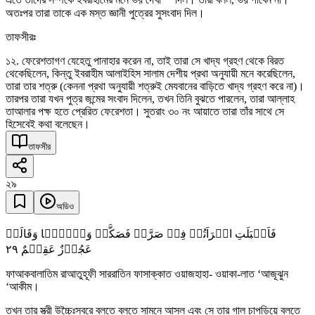
এতে তাদের সম্পর্কে ইবরাহীমের মনে ভয় দেখা
দিল। তারা বলল, ভয় পাবেন না।
অতঃপর তারা তাকে এক মস্ত জ্ঞানী পুত্রের সুসংবাদ দিল।
তাফসীরঃ
১২. ফেরেশতাগণ যেহেতু পানাহার করেন না, তাই তারা সে খাদ্য গ্রহণ থেকে বিরত
থেকেছিলেন, কিন্তু ইবরাহীম আলাইহিস সালাম দেশীয় প্রথা অনুযায়ী মনে করেছিলেন,
তারা তার শত্রু (কেননা প্রথা অনুযায়ী শত্রুই মেযবানের বাড়িতে খাদ্য গ্রহণ করে না)।
তারপর তারা যখন পুত্র জন্মের সংবাদ দিলেন, তখন তিনি বুঝতে পারলেন, তারা আল্লাহ
তাআলার পক্ষ হতে প্রেরিত ফেরেশতা। সুতরাং ৩০ নং আয়াতে তারা তাঁর সাথে সে
হিসেবেই কথা বলেছেন।
তাফসীর
২৯
অডিও
فَاَقۡبَلَتِ امۡرَاَتُہٗ فِیۡ صَرَّۃٍ فَصَکَّتۡ وَجۡہَہَا وَقَالَتۡ
٢٩
عَجُوۡزٌ عَقِیۡمٌ
ফাআকবালাতিম রাআতুহূফী সাররাতিন ফাসাক্কাত ওয়াজহাহা- ওয়াকা-লাত ‘আজূঝুন
‘আকীম।
তখন তার স্ত্রী উচ্চৈঃস্বরে বলতে বলতে সামনে আসল এবং সে তার গাল চাপড়িয়ে বলতে