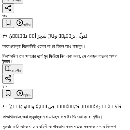
তাফসীর
৩৯
অডিও
٣٩
فَتَوَلّٰی بِرُکۡنِہٖ وَقَالَ سٰحِرٌ اَوۡ مَجۡنُوۡنٌ
ফাতাওয়াল্লা-বিরুকনিহী ওয়াকা-লা ছা-হিরুন আও মাজনূন।
ফির‘আউন তার ক্ষমতার দর্পে মুখ ফিরিয়ে নিল এবং বলল, সে একজন যাদুকর অথবা
উন্মাদ।
তাফসীর
৪০
অডিও
٤۰
فَاَخَذۡنٰہُ وَجُنُوۡدَہٗ فَنَبَذۡنٰہُمۡ فِی الۡیَمِّ وَہُوَ مُلِیۡمٌ ؕ
ফাআখাযনা-হু ওয়া জুনূদাহূফানাবাযনা-হুম ফিল ইয়াম্মি ওয়া হুওয়া মুলীম।
সুতরাং আমি তাকে ও তার বাহিনীকে পাকড়াও করলাম এবং সকলকে সাগরে নিক্ষেপ