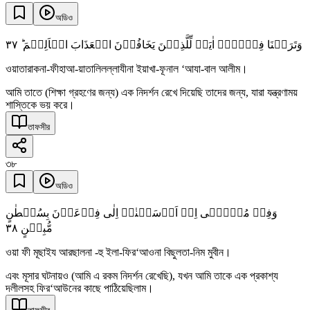
অডিও
٣٧
وَتَرَکۡنَا فِیۡہَاۤ اٰیَۃً لِّلَّذِیۡنَ یَخَافُوۡنَ الۡعَذَابَ الۡاَلِیۡمَ ؕ
ওয়াতারাকনা-ফীহাআ-য়াতালিলল্লাযীনা ইয়াখা-ফূনাল ‘আযা-বাল আলীম।
আমি তাতে (শিক্ষা গ্রহণের জন্য) এক নিদর্শন রেখে দিয়েছি তাদের জন্য, যারা যন্ত্রণাময়
শাস্তিকে ভয় করে।
তাফসীর
৩৮
অডিও
وَفِیۡ مُوۡسٰۤی اِذۡ اَرۡسَلۡنٰہُ اِلٰی فِرۡعَوۡنَ بِسُلۡطٰنٍ
٣٨
مُّبِیۡنٍ
ওয়া ফী মূছাইয আরছালনা -হু ইলা-ফির‘আওনা বিছুলতা-নিম মুবীন।
এবং মূসার ঘটনায়ও (আমি এ রকম নিদর্শন রেখেছি), যখন আমি তাকে এক প্রকাশ্য
দলীলসহ ফির‘আউনের কাছে পাঠিয়েছিলাম।