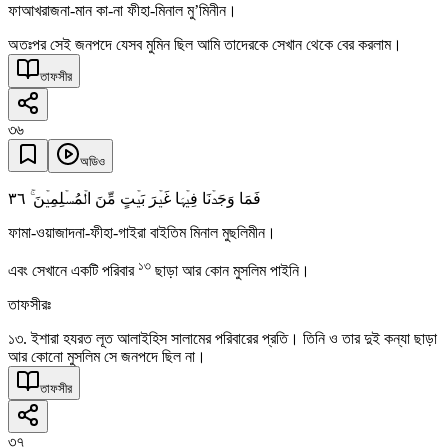
ফাআখরাজনা-মান কা-না ফীহা-মিনাল মু’মিনীন।
অতঃপর সেই জনপদে যেসব মুমিন ছিল আমি তাদেরকে সেখান থেকে বের করলাম।
তাফসীর
৩৬
অডিও
٣٦
فَمَا وَجَدۡنَا فِیۡہَا غَیۡرَ بَیۡتٍ مِّنَ الۡمُسۡلِمِیۡنَ ۚ
ফামা-ওয়াজাদনা-ফীহা-গাইরা বাইতিম মিনাল মুছলিমীন।
১৩
এবং সেখানে একটি পরিবার
ছাড়া আর কোন মুসলিম পাইনি।
তাফসীরঃ
১৩. ইশারা হযরত লূত আলাইহিস সালামের পরিবারের প্রতি। তিনি ও তার দুই কন্যা ছাড়া
আর কোনো মুসলিম সে জনপদে ছিল না।
তাফসীর
৩৭