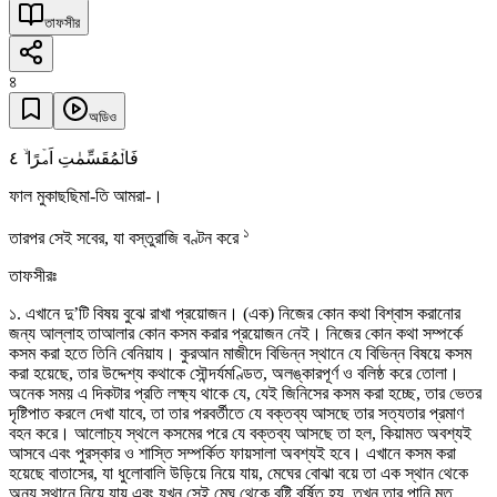
তাফসীর
৪
অডিও
٤
فَالۡمُقَسِّمٰتِ اَمۡرًا ۙ
ফাল মুকাছছিমা-তি আমরা-।
১
তারপর সেই সবের, যা বস্তুরাজি বণ্টন করে
তাফসীরঃ
১. এখানে দু’টি বিষয় বুঝে রাখা প্রয়োজন। (এক) নিজের কোন কথা বিশ্বাস করানোর
জন্য আল্লাহ তাআলার কোন কসম করার প্রয়োজন নেই। নিজের কোন কথা সম্পর্কে
কসম করা হতে তিনি বেনিয়ায। কুরআন মাজীদে বিভিন্ন স্থানে যে বিভিন্ন বিষয়ে কসম
করা হয়েছে, তার উদ্দেশ্য কথাকে সৌন্দর্যমণ্ডিত, অলঙ্কারপূর্ণ ও বলিষ্ঠ করে তোলা।
অনেক সময় এ দিকটার প্রতি লক্ষ্য থাকে যে, যেই জিনিসের কসম করা হচ্ছে, তার ভেতর
দৃষ্টিপাত করলে দেখা যাবে, তা তার পরবর্তীতে যে বক্তব্য আসছে তার সত্যতার প্রমাণ
বহন করে। আলোচ্য স্থলে কসমের পরে যে বক্তব্য আসছে তা হল, কিয়ামত অবশ্যই
আসবে এবং পুরস্কার ও শাস্তি সম্পর্কিত ফায়সালা অবশ্যই হবে। এখানে কসম করা
হয়েছে বাতাসের, যা ধুলোবালি উড়িয়ে নিয়ে যায়, মেঘের বোঝা বয়ে তা এক স্থান থেকে
অন্য স্থানে নিয়ে যায় এবং যখন সেই মেঘ থেকে বৃষ্টি বর্ষিত হয়, তখন তার পানি মৃত