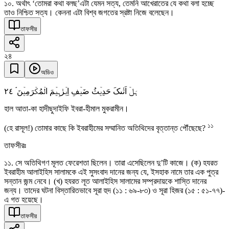
১০. অর্থাৎ ‘তোমরা কথা বলছ’এটা যেমন সত্য, তেমনি আখেরাতের যে কথা বলা হচ্ছে
তাও নিশ্চিত সত্য। কেননা এটা বিশ্ব জগতের স্রষ্টা নিজে বলেছেন।
তাফসীর
২৪
অডিও
٢٤
ہَلۡ اَتٰىکَ حَدِیۡثُ ضَیۡفِ اِبۡرٰہِیۡمَ الۡمُکۡرَمِیۡنَ ۘ
হাল আতা-কা হাদীছুদাইফি ইবরা-হীমাল মুকরামীন।
১১
(হে রাসূল!) তোমার কাছে কি ইবরাহীমের সম্মানিত অতিথিদের বৃত্তান্ত পৌঁছেছে?
তাফসীরঃ
১১. সে অতিথিগণ মূলত ফেরেশতা ছিলেন। তারা এসেছিলেন দু’টি কাজে। (ক) হযরত
ইবরাহীম আলাইহিস সালামকে এই সুসংবাদ দানের জন্য যে, ইসহাক নামে তার এক পুত্র
সন্তান জন্ম নেবে। (খ) হযরত লূত আলাইহিস সালামের সম্প্রদায়কে শাস্তি দানের
জন্য। তাদের ঘটনা বিস্তারিতভাবে সূরা হুদ (১১ : ৬৯-৮৩) ও সূরা হিজর (১৫ : ৫১-৭৭)-
এ গত হয়েছে।
তাফসীর