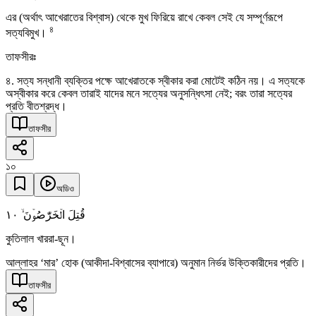
এর (অর্থাৎ আখেরাতের বিশ্বাস) থেকে মুখ ফিরিয়ে রাখে কেবল সেই যে সম্পূর্ণরূপে
৪
সত্যবিমুখ।
তাফসীরঃ
৪. সত্য সন্ধানী ব্যক্তির পক্ষে আখেরাতকে স্বীকার করা মোটেই কঠিন নয়। এ সত্যকে
অস্বীকার করে কেবল তারাই যাদের মনে সত্যের অনুসন্ধিৎসা নেই; বরং তারা সত্যের
প্রতি বীতশ্রদ্ধ।
তাফসীর
১০
অডিও
١۰
قُتِلَ الۡخَرّٰصُوۡنَ ۙ
কুতিলাল খাররা-ছূন।
আল্লাহর ‘মার’ হোক (আকীদা-বিশ্বাসের ব্যাপারে) অনুমান নির্ভর উক্তিকারীদের প্রতি।
তাফসীর