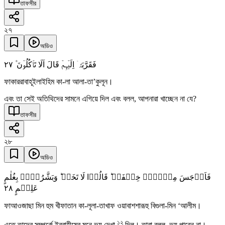
তাফসীর
২৭
অডিও
٢٧
فَقَرَّبَہٗۤ اِلَیۡہِمۡ قَالَ اَلَا تَاۡکُلُوۡنَ ۫
ফাকাররাবাহূইলাইহিম কা-লা আলা-তা’কুলূন।
এবং তা সেই অতিথিদের সামনে এগিয়ে দিল এবং বলল, আপনারা খাচ্ছেন না যে?
তাফসীর
২৮
অডিও
فَاَوۡجَسَ مِنۡہُمۡ خِیۡفَۃً ؕ قَالُوۡا لَا تَخَفۡ ؕ وَبَشَّرُوۡہُ بِغُلٰمٍ
٢٨
عَلِیۡمٍ
ফাআওজাছা মিন হুম খীফাতান কা-লূলা-তাখাফ ওয়াবাশশারূহু বিগুলা-মিন ‘আলীম।
১২