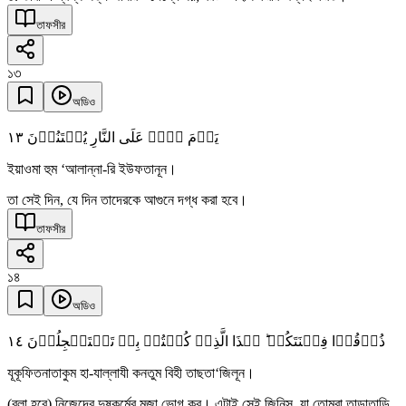
তাফসীর
১৩
অডিও
١٣
یَوۡمَ ہُمۡ عَلَی النَّارِ یُفۡتَنُوۡنَ
ইয়াওমা হুম ‘আলান্না-রি ইউফতানূন।
তা সেই দিন, যে দিন তাদেরকে আগুনে দগ্ধ করা হবে।
তাফসীর
১৪
অডিও
١٤
ذُوۡقُوۡا فِتۡنَتَکُمۡ ؕ ہٰذَا الَّذِیۡ کُنۡتُمۡ بِہٖ تَسۡتَعۡجِلُوۡنَ
যূকূফিতনাতাকুম হা-যাল্লাযী কনতুম বিহী তাছতা‘জিলূন।
(বলা হবে) নিজেদের দুষ্কর্মের মজা ভোগ কর। এটাই সেই জিনিস, যা তোমরা তাড়াতাড়ি