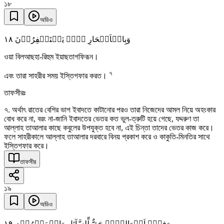
১৮
অডিও
١٨
وَبِالۡاَسۡحَارِ ہُمۡ یَسۡتَغۡفِرُوۡنَ
ওয়া বিলআছহা-রিহুম ইয়াছতাগফিরূন।
৭
এবং তারা সাহরীর সময় ইস্তিগফার করত।
তাফসীরঃ
৭. অর্থাৎ রাতের বেশির ভাগ ইবাদতে কাটানোর পরও তারা নিজেদের আমল নিয়ে অহংকার
বোধ করে না, বরং না-জানি ইবাদতের ভেতর কত ভুল-ত্রুটি হয়ে গেছে, যদ্দরুণ তা
আল্লাহ তাআলার কাছে কবুলের উপযুক্ত হবে না, এই চিন্তা তাদের ভেতর কাজ করে।
ফলে সাহরীকালে আল্লাহ তাআলার দরবারে বিনয় প্রকাশ করে ও কাকুতি-মিনতির সাথে
ইস্তিগফার করে।
তাফসীর
১৯
অডিও
١٩
وَفِیۡۤ اَمۡوَالِہِمۡ حَقٌّ لِّلسَّآئِلِ وَالۡمَحۡرُوۡمِ