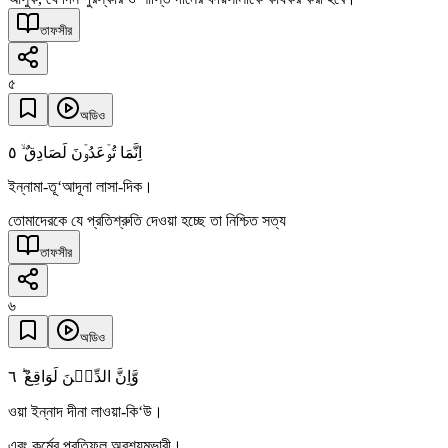
তাফসীর
৫
অডিও
٥
اِنَّمَا تُوۡعَدُوۡنَ لَصَادِقٌ ۙ
ইন্নামা-তূ‘আদূনা লাসা-দিক।
তোমাদেরকে যে প্রতিশ্রুতি দেওয়া হচ্ছে তা নিশ্চিত সত্য
তাফসীর
৬
অডিও
٦
وَّاِنَّ الدِّیۡنَ لَوَاقِعٌ ؕ
ওয়া ইন্নাদ দীনা লাওয়া-কি‘উ।
এবং কর্মের প্রতিফল অবশ্যম্ভাবী।