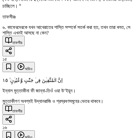
৬
চাচ্ছিলে।
তাফসীরঃ
৬. কাফেরদেরকে যখন আখেরাতের শাস্তি সম্পর্কে সতর্ক করা হত, তখন তারা বলত, সে
শাস্তি এখনই আসছে না কেন?
তাফসীর
১৫
অডিও
١٥
اِنَّ الۡمُتَّقِیۡنَ فِیۡ جَنّٰتٍ وَّعُیُوۡنٍ ۙ
ইন্নাল মুত্তাকীনা ফী জান্না-তিওঁ ওয়া উ‘ইয়ূন।
মুত্তাকীগণ অবশ্যই উদ্যানরাজি ও প্রস্রবণসমূহের ভেতর থাকবে।
তাফসীর
১৬
অডিও