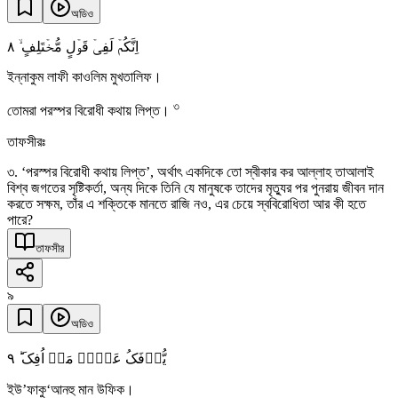
অডিও
٨
اِنَّکُمۡ لَفِیۡ قَوۡلٍ مُّخۡتَلِفٍ ۙ
ইন্নাকুম লাফী কাওলিম মুখতালিফ।
৩
তোমরা পরস্পর বিরোধী কথায় লিপ্ত।
তাফসীরঃ
৩. ‘পরস্পর বিরোধী কথায় লিপ্ত’, অর্থাৎ একদিকে তো স্বীকার কর আল্লাহ তাআলাই
বিশ্ব জগতের সৃষ্টিকর্তা, অন্য দিকে তিনি যে মানুষকে তাদের মৃত্যুর পর পুনরায় জীবন দান
করতে সক্ষম, তাঁর এ শক্তিকে মানতে রাজি নও, এর চেয়ে স্ববিরোধিতা আর কী হতে
পারে?
তাফসীর
৯
অডিও
٩
یُّؤۡفَکُ عَنۡہُ مَنۡ اُفِکَ ؕ
ইউ’ফাকু‘আনহু মান উফিক।