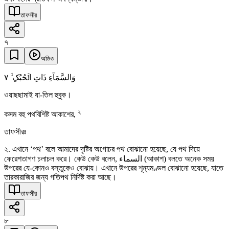
তাফসীর
৭
অডিও
٧
وَالسَّمَآءِ ذَاتِ الۡحُبُکِ ۙ
ওয়াছছামাই যা-তিল হুবুক।
২
কসম বহু পথবিশিষ্ট আকাশের,
তাফসীরঃ
২. এখানে ‘পথ’ বলে আমাদের দৃষ্টির অগোচর পথ বোঝানো হয়েছে, যে পথ দিয়ে
ফেরেশতাগণ চলাচল করে। কেউ কেউ বলেন, السماء (আকাশ) বলতে অনেক সময়
উপরের যে-কোনও বস্তুকেও বোঝায়। এখানে উপরের শূন্যমণ্ডল বোঝানো হয়েছে, যাতে
তারকারাজির জন্য গতিপথ নির্দিষ্ট করা আছে।
তাফসীর
৮