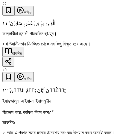
১১
অডিও
١١
الَّذِیۡنَ ہُمۡ فِیۡ غَمۡرَۃٍ سَاہُوۡنَ ۙ
আল্লাযীনা হুম ফী গামরাতিন ছা-হূন।
যারা উদাসীনতায় নিমজ্জিত থেকে সব কিছু বিস্মৃত হয়ে আছে।
তাফসীর
১২
অডিও
١٢
یَسۡـَٔلُوۡنَ اَیَّانَ یَوۡمُ الدِّیۡنِ ؕ
ইয়াছআলূনা আইয়া-না ইয়াওমুদ্দীন।
৫
জিজ্ঞেস করে, কর্মফল দিবস কবে?
তাফসীরঃ
৫. তারা এ প্রশ্ন সত্য জানার উদ্দেশ্যে নয়; বরং উপহাস করার জন্যই করত।