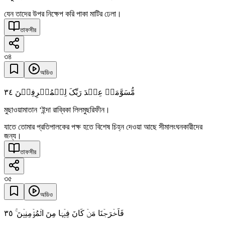
যেন তাদের উপর নিক্ষেপ করি পাকা মাটির ঢেলা।
তাফসীর
৩৪
অডিও
٣٤
مُّسَوَّمَۃً عِنۡدَ رَبِّکَ لِلۡمُسۡرِفِیۡنَ
মুছাওয়ামাতান ‘ইন্দা রাব্বিকা লিলমুছরিফীন।
যাতে তোমার প্রতিপালকের পক্ষ হতে বিশেষ চিহ্ন দেওয়া আছে সীমালংঘনকারীদের
জন্য।
তাফসীর
৩৫
অডিও
٣٥
فَاَخۡرَجۡنَا مَنۡ کَانَ فِیۡہَا مِنَ الۡمُؤۡمِنِیۡنَ ۚ