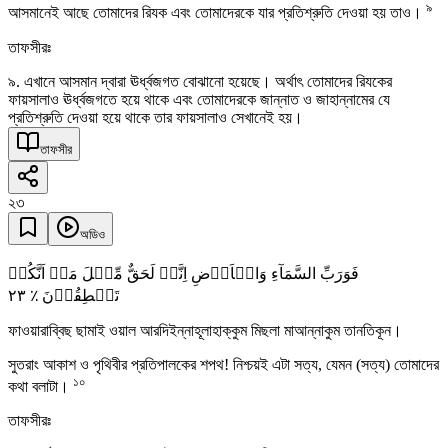
৯
আসমানেই আছে তোমাদের রিযক এবং তোমাদেরকে যার প্রতিশ্রুতি দেওয়া হয় তাও।
তাফসীরঃ
৯. এখানে আসমান দ্বারা ঊর্ধ্বজগত বোঝানো হয়েছে। অর্থাৎ তোমাদের রিযকের
ফায়সালাও ঊর্ধ্বজগতে হয়ে থাকে এবং তোমাদেরকে জান্নাত ও জাহান্নামের যে
প্রতিশ্রুতি দেওয়া হয়ে থাকে তার ফায়সালাও সেখানেই হয়।
তাফসীর
২৩
অডিও
فَوَرَبِّ السَّمَآءِ وَالۡاَرۡضِ اِنَّہٗ لَحَقٌّ مِّثۡلَ مَاۤ اَنَّکُمۡ
٢٣
تَنۡطِقُوۡنَ ٪
ফাওয়ারাব্বিছ ছামাই ওয়াল আরদিইন্নাহূলাহাক্কুম মিছলা মাআন্নাকুম তানতিকূন।
সুতরাং আকাশ ও পৃথিবীর প্রতিপালকের শপথ! নিশ্চয়ই এটা সত্য, যেমন (সত্য) তোমাদের
১০
কথা বলাটা।
তাফসীরঃ