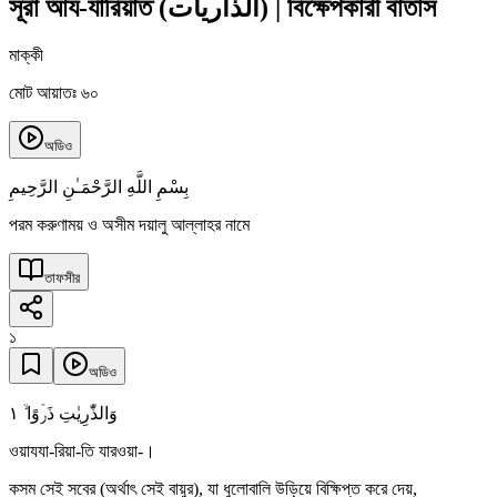
সূরা আয-যারিয়াত
(
الذاريات
)
|
বিক্ষেপকারী বাতাস
মাক্কী
মোট আয়াতঃ ৬০
অডিও
بِسْمِ اللَّهِ الرَّحْمَـٰنِ الرَّحِيمِ
পরম করুণাময় ও অসীম দয়ালু আল্লাহর নামে
তাফসীর
১
অডিও
١
وَالذّٰرِیٰتِ ذَرۡوًا ۙ
ওয়াযযা-রিয়া-তি যারওয়া-।
কসম সেই সবের (অর্থাৎ সেই বায়ুর), যা ধুলোবালি উড়িয়ে বিক্ষিপ্ত করে দেয়,