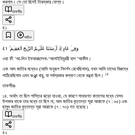
করলাম। সে তো ছিলই তিরস্কার যোগ্য।
তাফসীর
৪১
অডিও
٤١
وَفِیۡ عَادٍ اِذۡ اَرۡسَلۡنَا عَلَیۡہِمُ الرِّیۡحَ الۡعَقِیۡمَ ۚ
ওয়া ফী ‘আ-দিন ইযআরছালনা-‘আলাইহিমুররী হাল ‘আকীম।
এবং আদ জাতির মধ্যেও (আমি অনুরূপ নিদর্শন রেখেছিলাম), যখন আমি তাদের বিরুদ্ধে
১৪
পাঠিয়েছিলাম এমন ঝঞ্ঝা বায়ু, যা সর্বপ্রকার কল্যাণ থেকে বন্ধ্যা ছিল।
তাফসীরঃ
১৪. অর্থাৎ তা ছিল শাস্তির ঝড়ো হাওয়া, যে কারণে সাধারণত বাতাসের মধ্যে যেসব
উপকার থাকে তার মধ্যে তা ছিল না, আদ জাতির বৃত্তান্ত সূরা আরাফে (৭ : ৬৫) এবং
ছামুদ জাতির বৃত্তান্ত সূরা আরাফে (৭ : ৭৩) গত হয়েছে।
তাফসীর
৪২