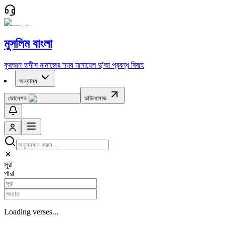
মুসলিম বাংলা
কুরআন
হাদীস
নামাজের সময়
মাসায়েল
দু'আ
প্রবন্ধ
বিবাহ
অন্যান্য
ডোনেশন
ডাউনলোড
সূরা
পারা
Loading verses...