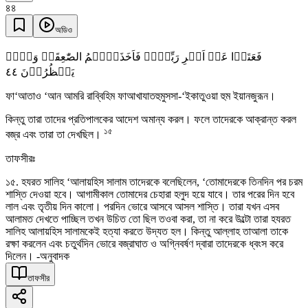
৪৪
অডিও
فَعَتَوۡا عَنۡ اَمۡرِ رَبِّہِمۡ فَاَخَذَتۡہُمُ الصّٰعِقَۃُ وَہُمۡ
٤٤
یَنۡظُرُوۡنَ
ফা‘আতাও ‘আন আমরি রাব্বিহিম ফাআখাযাতহুমুসসা-‘ইকাতুওয়া হুম ইয়ানজুরূন।
কিন্তু তারা তাদের প্রতিপালকের আদেশ অমান্য করল। ফলে তাদেরকে আক্রান্ত করল
১৫
বজ্র এবং তারা তা দেখছিল।
তাফসীরঃ
১৫. হযরত সালিহ ‘আলায়হিস সালাম তাদেরকে বলেছিলেন, ‘তোমাদেরকে তিনদিন পর চরম
শাস্তি দেওয়া হবে। আগামীকাল তোমাদের চেহারা হলুদ হয়ে যাবে। তার পরের দিন হবে
লাল এবং তৃতীয় দিন কালো। পরদিন ভোরে আসবে আসল শাস্তি। তারা যখন এসব
আলামত দেখতে পাচ্ছিল তখন উচিত তো ছিল তওবা করা, তা না করে উল্টো তারা হযরত
সালিহ আলায়হিস সালামকেই হত্যা করতে উদ্যত হল। কিন্তু আল্লাহ তাআলা তাকে
রক্ষা করলেন এবং চতুর্থদিন ভোরে বজ্রাঘাত ও অগ্নিবর্ষণ দ্বারা তাদেরকে ধ্বংস করে
দিলেন। -অনুবাদক
তাফসীর