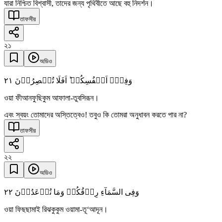
যারা নিশ্চিত বিশ্বাসী, তাদের জন্য পৃথিবীতে আছে বহু নিদর্শন।
তাফসীর
২১
অডিও
٢١
وَفِیۡۤ اَنۡفُسِکُمۡ ؕ اَفَلَا تُبۡصِرُوۡنَ
ওয়া ফীআনফুছিকুম আফালা-তুবসিরূন।
এবং স্বয়ং তোমাদের অস্তিত্বেও! তবুও কি তোমরা অনুধাবন করতে পার না?
তাফসীর
২২
অডিও
٢٢
وَفِی السَّمَآءِ رِزۡقُکُمۡ وَمَا تُوۡعَدُوۡنَ
ওয়া ফিছছামাই রিঝকুকুম ওয়ামা-তূ‘আদূন।