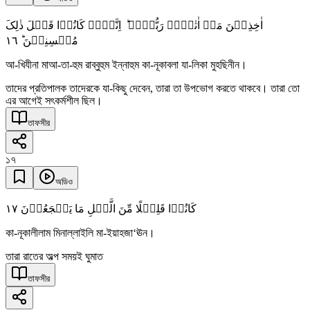
اٰخِذِیۡنَ مَاۤ اٰتٰہُمۡ رَبُّہُمۡ ؕ اِنَّہُمۡ کَانُوۡا قَبۡلَ ذٰلِکَ
١٦
مُحۡسِنِیۡنَ ؕ
আ-খিযীনা মাআ-তা-হুম রাব্বুহুম ইন্নাহুম কা-নূকাবলা যা-লিকা মুহছিনীন।
তাদের প্রতিপালক তাদেরকে যা-কিছু দেবেন, তারা তা উপভোগ করতে থাকবে। তারা তো
এর আগেই সৎকর্মশীল ছিল।
তাফসীর
১৭
অডিও
١٧
کَانُوۡا قَلِیۡلًا مِّنَ الَّیۡلِ مَا یَہۡجَعُوۡنَ
কা-নূকালীলাম মিনাল্লাইলি মা-ইয়াহজা‘ঊন।
তারা রাতের অল্প সময়ই ঘুমাত
তাফসীর