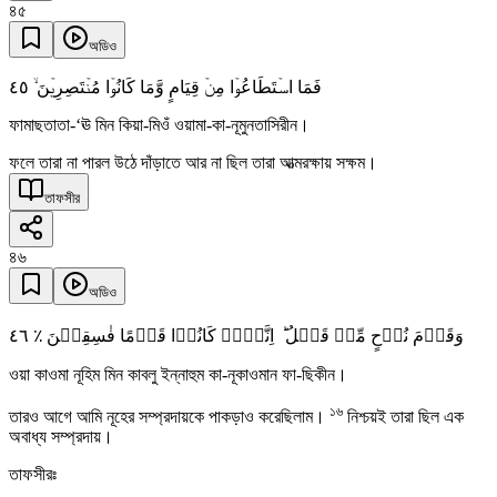
৪৫
অডিও
٤٥
فَمَا اسۡتَطَاعُوۡا مِنۡ قِیَامٍ وَّمَا کَانُوۡا مُنۡتَصِرِیۡنَ ۙ
ফামাছতাতা-‘ঊ মিন কিয়া-মিওঁ ওয়ামা-কা-নূমুনতাসিরীন।
ফলে তারা না পারল উঠে দাঁড়াতে আর না ছিল তারা আত্মরক্ষায় সক্ষম।
তাফসীর
৪৬
অডিও
٤٦
وَقَوۡمَ نُوۡحٍ مِّنۡ قَبۡلُ ؕ اِنَّہُمۡ کَانُوۡا قَوۡمًا فٰسِقِیۡنَ ٪
ওয়া কাওমা নূহিম মিন কাবলু ইন্নাহুম কা-নূকাওমান ফা-ছিকীন।
১৬
তারও আগে আমি নূহের সম্প্রদায়কে পাকড়াও করেছিলাম।
নিশ্চয়ই তারা ছিল এক
অবাধ্য সম্প্রদায়।
তাফসীরঃ