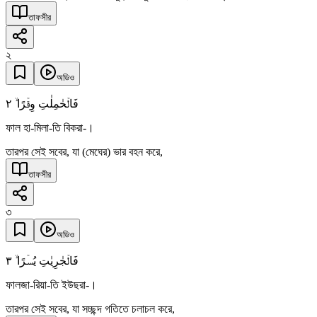
তাফসীর
২
অডিও
٢
فَالۡحٰمِلٰتِ وِقۡرًا ۙ
ফাল হা-মিলা-তি বিকরা-।
তারপর সেই সবের, যা (মেঘের) ভার বহন করে,
তাফসীর
৩
অডিও
٣
فَالۡجٰرِیٰتِ یُسۡرًا ۙ
ফালজা-রিয়া-তি ইউছরা-।
তারপর সেই সবের, যা সচ্ছন্দ গতিতে চলাচল করে,