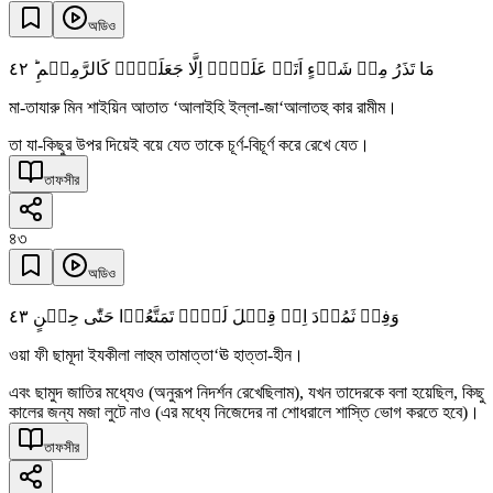
অডিও
٤٢
مَا تَذَرُ مِنۡ شَیۡءٍ اَتَتۡ عَلَیۡہِ اِلَّا جَعَلَتۡہُ کَالرَّمِیۡمِ ؕ
মা-তাযারু মিন শাইয়িন আতাত ‘আলাইহি ইল্লা-জা‘আলাতহু কার রামীম।
তা যা-কিছুর উপর দিয়েই বয়ে যেত তাকে চূর্ণ-বিচূর্ণ করে রেখে যেত।
তাফসীর
৪৩
অডিও
٤٣
وَفِیۡ ثَمُوۡدَ اِذۡ قِیۡلَ لَہُمۡ تَمَتَّعُوۡا حَتّٰی حِیۡنٍ
ওয়া ফী ছামূদা ইযকীলা লাহুম তামাত্তা‘ঊ হাত্তা-হীন।
এবং ছামুদ জাতির মধ্যেও (অনুরূপ নিদর্শন রেখেছিলাম), যখন তাদেরকে বলা হয়েছিল, কিছু
কালের জন্য মজা লুটে নাও (এর মধ্যে নিজেদের না শোধরালে শাস্তি ভোগ করতে হবে)।
তাফসীর