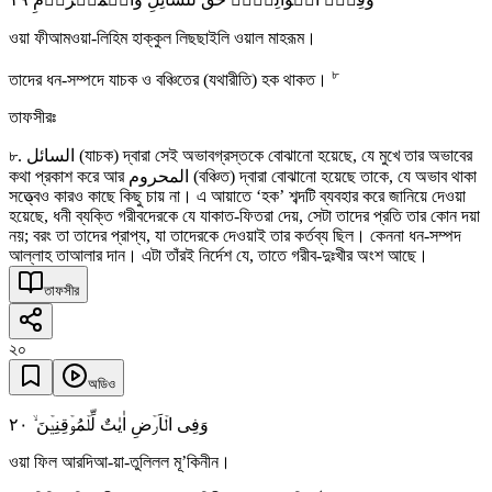
ওয়া ফীআমওয়া-লিহিম হাক্কুল লিছছাইলি ওয়াল মাহরূম।
৮
তাদের ধন-সম্পদে যাচক ও বঞ্চিতের (যথারীতি) হক থাকত।
তাফসীরঃ
৮. السائل (যাচক) দ্বারা সেই অভাবগ্রস্তকে বোঝানো হয়েছে, যে মুখে তার অভাবের
কথা প্রকাশ করে আর المحروم (বঞ্চিত) দ্বারা বোঝানো হয়েছে তাকে, যে অভাব থাকা
সত্ত্বেও কারও কাছে কিছু চায় না। এ আয়াতে ‘হক’ শব্দটি ব্যবহার করে জানিয়ে দেওয়া
হয়েছে, ধনী ব্যক্তি গরীবদেরকে যে যাকাত-ফিতরা দেয়, সেটা তাদের প্রতি তার কোন দয়া
নয়; বরং তা তাদের প্রাপ্য, যা তাদেরকে দেওয়াই তার কর্তব্য ছিল। কেননা ধন-সম্পদ
আল্লাহ তাআলার দান। এটা তাঁরই নির্দেশ যে, তাতে গরীব-দুঃখীর অংশ আছে।
তাফসীর
২০
অডিও
٢۰
وَفِی الۡاَرۡضِ اٰیٰتٌ لِّلۡمُوۡقِنِیۡنَ ۙ
ওয়া ফিল আরদিআ-য়া-তুলিলল মূ’কিনীন।