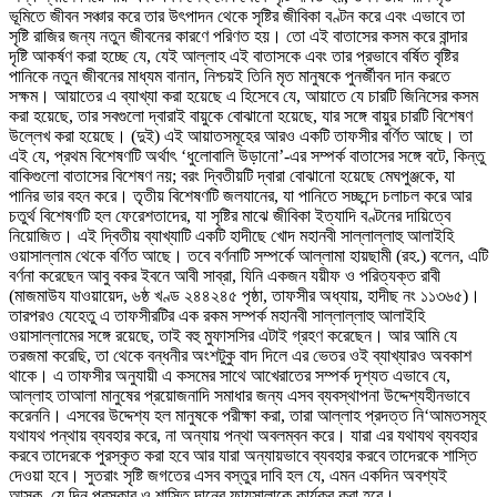
ভূমিতে জীবন সঞ্চার করে তার উৎপাদন থেকে সৃষ্টির জীবিকা বণ্টন করে এবং এভাবে তা
সৃষ্টি রাজির জন্য নতুন জীবনের কারণে পরিণত হয়। তো এই বাতাসের কসম করে বান্দার
দৃষ্টি আকর্ষণ করা হচ্ছে যে, যেই আল্লাহ এই বাতাসকে এবং তার প্রভাবে বর্ষিত বৃষ্টির
পানিকে নতুন জীবনের মাধ্যম বানান, নিশ্চয়ই তিনি মৃত মানুষকে পুনর্জীবন দান করতে
সক্ষম। আয়াতের এ ব্যাখ্যা করা হয়েছে এ হিসেবে যে, আয়াতে যে চারটি জিনিসের কসম
করা হয়েছে, তার সবগুলো দ্বারাই বায়ুকে বোঝানো হয়েছে, যার সঙ্গে বায়ুর চারটি বিশেষণ
উল্লেখ করা হয়েছে। (দুই) এই আয়াতসমূহের আরও একটি তাফসীর বর্ণিত আছে। তা
এই যে, প্রথম বিশেষণটি অর্থাৎ ‘ধুলোবালি উড়ানো’-এর সম্পর্ক বাতাসের সঙ্গে বটে, কিন্তু
বাকিগুলো বাতাসের বিশেষণ নয়; বরং দ্বিতীয়টি দ্বারা বোঝানো হয়েছে মেঘপুঞ্জকে, যা
পানির ভার বহন করে। তৃতীয় বিশেষণটি জলযানের, যা পানিতে সচ্ছন্দে চলাচল করে আর
চতুর্থ বিশেষণটি হল ফেরেশতাদের, যা সৃষ্টির মাঝে জীবিকা ইত্যাদি বণ্টনের দায়িত্বে
নিয়োজিত। এই দ্বিতীয় ব্যাখ্যাটি একটি হাদীছে খোদ মহানবী সাল্লাল্লাহু আলাইহি
ওয়াসাল্লাম থেকে বর্ণিত আছে। তবে বর্ণনাটি সম্পর্কে আল্লামা হায়ছামী (রহ.) বলেন, এটি
বর্ণনা করেছেন আবু বকর ইবনে আবী সাব্রা, যিনি একজন যয়ীফ ও পরিত্যক্ত রাবী
(মাজমাউয যাওয়ায়েদ, ৬ষ্ঠ খণ্ড ২৪৪২৪৫ পৃষ্ঠা, তাফসীর অধ্যায়, হাদীছ নং ১১৩৬৫)।
তারপরও যেহেতু এ তাফসীরটির এক রকম সম্পর্ক মহানবী সাল্লাল্লাহু আলাইহি
ওয়াসাল্লামের সঙ্গে রয়েছে, তাই বহু মুফাসসির এটাই গ্রহণ করেছেন। আর আমি যে
তরজমা করেছি, তা থেকে বন্ধনীর অংশটুকু বাদ দিলে এর ভেতর ওই ব্যাখ্যারও অবকাশ
থাকে। এ তাফসীর অনুযায়ী এ কসমের সাথে আখেরাতের সম্পর্ক দৃশ্যত এভাবে যে,
আল্লাহ তাআলা মানুষের প্রয়োজনাদি সমাধার জন্য এসব ব্যবস্থাপনা উদ্দেশ্যহীনভাবে
করেননি। এসবের উদ্দেশ্য হল মানুষকে পরীক্ষা করা, তারা আল্লাহ প্রদত্ত নি‘আমতসমূহ
যথাযথ পন্থায় ব্যবহার করে, না অন্যায় পন্থা অবলম্বন করে। যারা এর যথাযথ ব্যবহার
করবে তাদেরকে পুরস্কৃত করা হবে আর যারা অন্যায়ভাবে ব্যবহার করবে তাদেরকে শাস্তি
দেওয়া হবে। সুতরাং সৃষ্টি জগতের এসব বস্তুর দাবি হল যে, এমন একদিন অবশ্যই
আসুক, যে দিন পুরস্কার ও শাস্তি দানের ফায়সালাকে কার্যকর করা হবে।