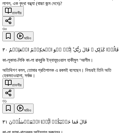
লাগল, এক বৃদ্ধা বন্ধ্যা (বাচ্চা জন্ম দেবে)?
তাফসীর
৩০
অডিও
٣۰
قَالُوۡا کَذٰلِکِ ۙ قَالَ رَبُّکِ ؕ اِنَّہٗ ہُوَ الۡحَکِیۡمُ الۡعَلِیۡمُ
কা-লূকাযা-লিকি কা-লা রাব্বুকি ইন্নাহূহুওয়াল হাকীমুল ‘আলীম।
অতিথিগণ বলল, তোমার প্রতিপালক এ রকমই বলেছেন। নিশ্চয়ই তিনি অতি
হেকমতওয়ালা, সর্বজ্ঞ।
তাফসীর
৩১
অডিও
٣١
قَالَ فَمَا خَطۡبُکُمۡ اَیُّہَا الۡمُرۡسَلُوۡنَ
কা-লা ফামা-খাতবুকুম আইয়ুহাল মুরছালূন।