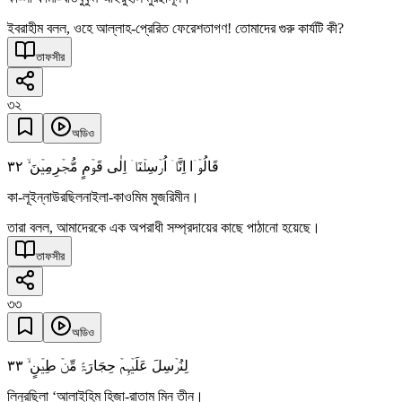
ইবরাহীম বলল, ওহে আল্লাহ-প্রেরিত ফেরেশতাগণ! তোমাদের গুরু কার্যটি কী?
তাফসীর
৩২
অডিও
٣٢
قَالُوۡۤا اِنَّاۤ اُرۡسِلۡنَاۤ اِلٰی قَوۡمٍ مُّجۡرِمِیۡنَ ۙ
কা-লূইন্নাউরছিলনাইলা-কাওমিম মুজরিমীন।
তারা বলল, আমাদেরকে এক অপরাধী সম্প্রদায়ের কাছে পাঠানো হয়েছে।
তাফসীর
৩৩
অডিও
٣٣
لِنُرۡسِلَ عَلَیۡہِمۡ حِجَارَۃً مِّنۡ طِیۡنٍ ۙ
লিনুরছিলা ‘আলাইহিম হিজা-রাতাম মিন তীন।