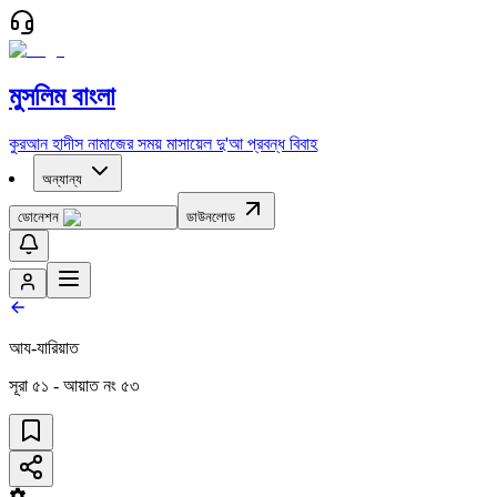
মুসলিম বাংলা
কুরআন
হাদীস
নামাজের সময়
মাসায়েল
দু'আ
প্রবন্ধ
বিবাহ
অন্যান্য
ডোনেশন
ডাউনলোড
আয-যারিয়াত
সূরা
৫১
- আয়াত নং
৫৩