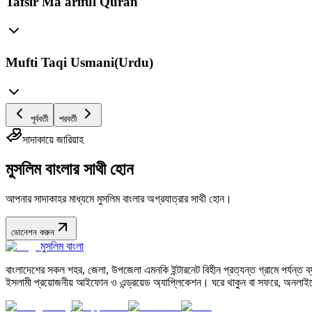
Tafsir Ma'ariful Quran
Mufti Taqi Usmani(Urdu)
পূর্ববর্তী
পরবর্তী
সাদাকায়ে জারিয়াহ
মুসলিম বাংলার সাথী হোন
আপনার সাদাকাহর মাধ্যমে মুসলিম বাংলার অগ্রযাত্রার সাথী হোন।
ডোনেশন করুন
মুসলিম বাংলা
বাংলাদেশের সকল শহর, জেলা, উপজেলা এমনকি ইন্টারনেট বিহীন প্রত্যন্ত গ্রামে পর্যন্ত ব্যব
ইসলামী প্রয়োজনীয় আইফোন ও এন্ড্রয়েড অ্যাপ্লিকেশন। ঘরে থাকুন বা সফরে, অনলাইন