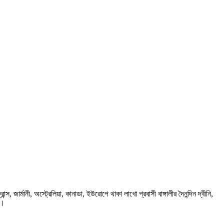
ার্মানী, অস্ট্রেলিয়া, কানাডা, ইউরোপে থাকা লাখো প্রবাসী বাঙ্গালীর দৈনন্দিন দ্বীনি,
প।