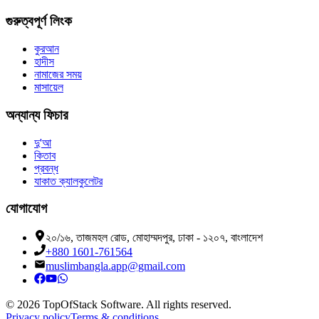
গুরুত্বপূর্ণ লিংক
কুরআন
হাদীস
নামাজের সময়
মাসায়েল
অন্যান্য ফিচার
দু'আ
কিতাব
প্রবন্ধ
যাকাত ক্যালকুলেটর
যোগাযোগ
২০/১৬, তাজমহল রোড, মোহাম্মদপুর, ঢাকা - ১২০৭, বাংলাদেশ
+880 1601-761564
muslimbangla.app@gmail.com
©
2026
TopOfStack Software. All rights reserved.
Privacy policy
Terms & conditions