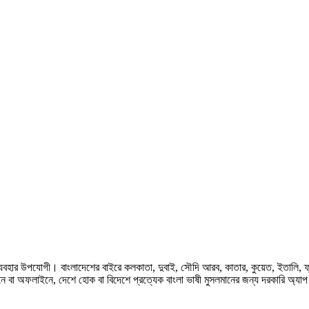
হার উপযোগী। বাংলাদেশের বাইরে কলকাতা, দুবাই, সৌদি আরব, কাতার, কুয়েত, ইতালি, ফ্রান্স, জ
ে বা অফলাইনে, দেশে হোক বা বিদেশে প্রত্যেক বাংলা ভাষী মুসলমানের জন্য দরকারি অ্যা