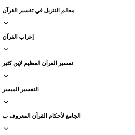
معالم التنزيل في تفسير القرآن
إعراب القرآن
تفسير القرآن العظيم لإبن كثير
التفسير الميسر
الجامع لأحكام القرآن المعروف ب