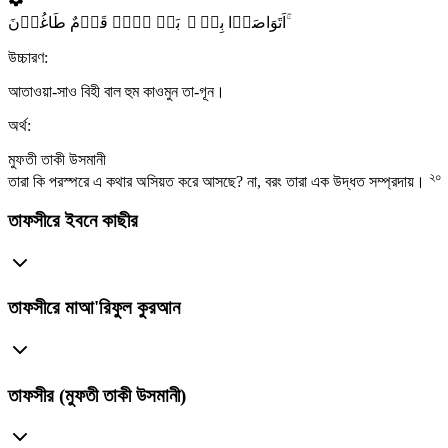
اَتَوَاصَوۡا بِہٖ ۚ بَلۡ ہُمۡ قَوۡمٌ طَاغُوۡنَ ۚ
উচ্চারণ:
আতাওয়া-সাও বিহী বাল হুম কাওমুন তা-গূন।
অর্থ:
মুফতী তাকী উসমানী
২০
তারা কি পরস্পরে এ কথার অসিয়ত করে আসছে? না, বরং তারা এক উদ্ধত সম্প্রদায়।
তাফসীরে ইবনে কাছীর
তাফসীরে মাআ'রিফুল কুরআন
তাফসীর (মুফতী তাকী উসমানী)