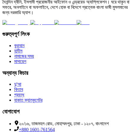
দৈনন্দিন দ্বীনি, ইসলামী প্রয়োজনীয় আইফোন ও এন্ড্রয়েড অ্যাপ্লিকেশন। ঘরে থাকুন বা
সফরে, অনলাইনে বা অফলাইনে, দেশে হোক বা বিদেশে প্রত্যেক বাংলা ভাষী মুসলমানের
জন্য দরকারি অ্যাপ।
গুরুত্বপূর্ণ লিংক
কুরআন
হাদীস
নামাজের সময়
মাসায়েল
অন্যান্য ফিচার
দু'আ
কিতাব
প্রবন্ধ
যাকাত ক্যালকুলেটর
যোগাযোগ
২০/১৬, তাজমহল রোড, মোহাম্মদপুর, ঢাকা - ১২০৭, বাংলাদেশ
+880 1601-761564