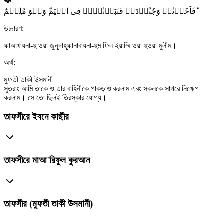
فَاَخَذۡنٰہُ وَجُنُوۡدَہٗ فَنَبَذۡنٰہُمۡ فِی الۡیَمِّ وَہُوَ مُلِیۡمٌ ؕ
উচ্চারণ:
ফাআখাযনা-হু ওয়া জুনূদাহূফানাবাযনা-হুম ফিল ইয়াম্মি ওয়া হুওয়া মুলীম।
অর্থ:
মুফতী তাকী উসমানী
সুতরাং আমি তাকে ও তার বাহিনীকে পাকড়াও করলাম এবং সকলকে সাগরে নিক্ষেপ
করলাম। সে তো ছিলই তিরস্কার যোগ্য।
তাফসীরে ইবনে কাছীর
তাফসীরে মাআ'রিফুল কুরআন
তাফসীর (মুফতী তাকী উসমানী)