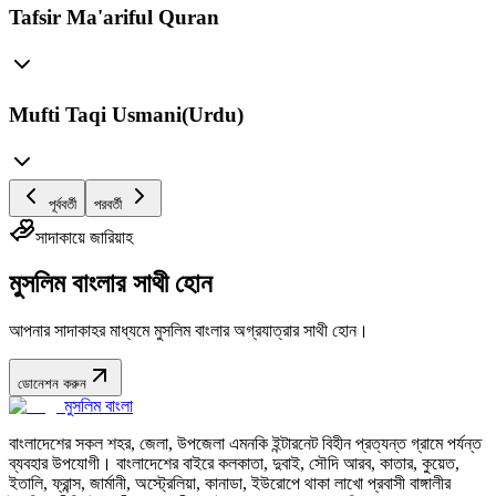
Tafsir Ma'ariful Quran
Mufti Taqi Usmani(Urdu)
পূর্ববর্তী
পরবর্তী
সাদাকায়ে জারিয়াহ
মুসলিম বাংলার সাথী হোন
আপনার সাদাকাহর মাধ্যমে মুসলিম বাংলার অগ্রযাত্রার সাথী হোন।
ডোনেশন করুন
মুসলিম বাংলা
বাংলাদেশের সকল শহর, জেলা, উপজেলা এমনকি ইন্টারনেট বিহীন প্রত্যন্ত গ্রামে পর্যন্ত
ব্যবহার উপযোগী। বাংলাদেশের বাইরে কলকাতা, দুবাই, সৌদি আরব, কাতার, কুয়েত,
ইতালি, ফ্রান্স, জার্মানী, অস্ট্রেলিয়া, কানাডা, ইউরোপে থাকা লাখো প্রবাসী বাঙ্গালীর