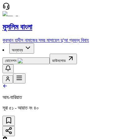
মুসলিম বাংলা
কুরআন
হাদীস
নামাজের সময়
মাসায়েল
দু'আ
প্রবন্ধ
বিবাহ
অন্যান্য
ডোনেশন
ডাউনলোড
আয-যারিয়াত
সূরা
৫১
- আয়াত নং
৪০