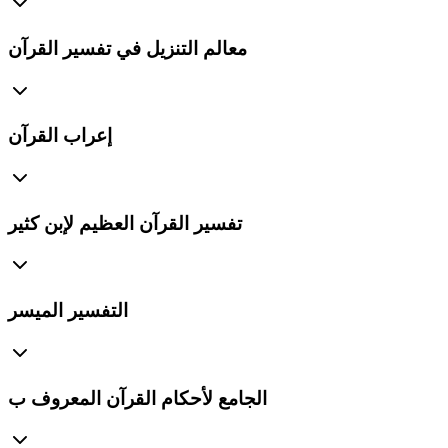
معالم التنزيل في تفسير القرآن
إعراب القرآن
تفسير القرآن العظيم لإبن كثير
التفسير الميسر
الجامع لأحكام القرآن المعروف ب