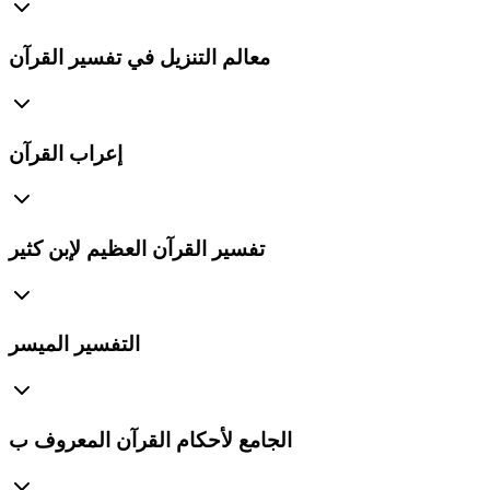
معالم التنزيل في تفسير القرآن
إعراب القرآن
تفسير القرآن العظيم لإبن كثير
التفسير الميسر
الجامع لأحكام القرآن المعروف ب