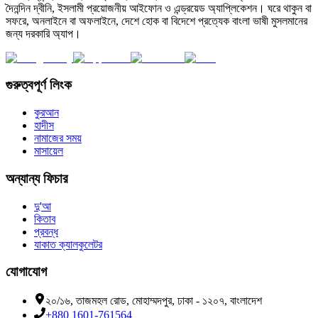
দৈনন্দিন দ্বীনি, ইসলামী প্রয়োজনীয় আইফোন ও এন্ড্রয়েড অ্যাপ্লিকেশন। ঘরে থাকুন বা
সফরে, অনলাইনে বা অফলাইনে, দেশে হোক বা বিদেশে প্রত্যেক বাংলা ভাষী মুসলমানের
জন্য দরকারি অ্যাপ।
গুরুত্বপূর্ণ লিংক
কুরআন
হাদীস
নামাজের সময়
মাসায়েল
অন্যান্য ফিচার
দু'আ
কিতাব
প্রবন্ধ
যাকাত ক্যালকুলেটর
যোগাযোগ
২০/১৬, তাজমহল রোড, মোহাম্মদপুর, ঢাকা - ১২০৭, বাংলাদেশ
+880 1601-761564