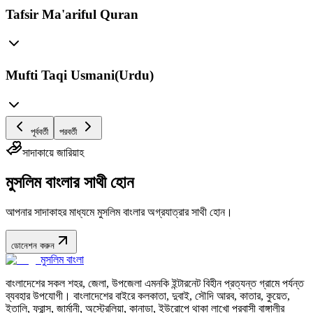
Tafsir Ma'ariful Quran
Mufti Taqi Usmani(Urdu)
পূর্ববর্তী
পরবর্তী
সাদাকায়ে জারিয়াহ
মুসলিম বাংলার সাথী হোন
আপনার সাদাকাহর মাধ্যমে মুসলিম বাংলার অগ্রযাত্রার সাথী হোন।
ডোনেশন করুন
মুসলিম বাংলা
বাংলাদেশের সকল শহর, জেলা, উপজেলা এমনকি ইন্টারনেট বিহীন প্রত্যন্ত গ্রামে পর্যন্ত
ব্যবহার উপযোগী। বাংলাদেশের বাইরে কলকাতা, দুবাই, সৌদি আরব, কাতার, কুয়েত,
ইতালি, ফ্রান্স, জার্মানী, অস্ট্রেলিয়া, কানাডা, ইউরোপে থাকা লাখো প্রবাসী বাঙ্গালীর