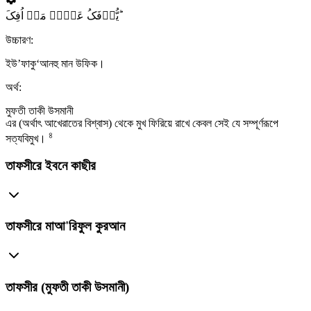
یُّؤۡفَکُ عَنۡہُ مَنۡ اُفِکَ ؕ
উচ্চারণ:
ইউ’ফাকু‘আনহু মান উফিক।
অর্থ:
মুফতী তাকী উসমানী
এর (অর্থাৎ আখেরাতের বিশ্বাস) থেকে মুখ ফিরিয়ে রাখে কেবল সেই যে সম্পূর্ণরূপে
৪
সত্যবিমুখ।
তাফসীরে ইবনে কাছীর
তাফসীরে মাআ'রিফুল কুরআন
তাফসীর (মুফতী তাকী উসমানী)