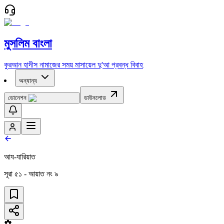
মুসলিম বাংলা
কুরআন
হাদীস
নামাজের সময়
মাসায়েল
দু'আ
প্রবন্ধ
বিবাহ
অন্যান্য
ডোনেশন
ডাউনলোড
আয-যারিয়াত
সূরা
৫১
- আয়াত নং
৯