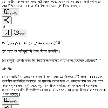
১০. অর্থাৎ ‘তোমরা কথা বলছ’এটা যেমন সত্য, তেমনি আখেরাতের যে কথা বলা হচ্ছে
তাও নিশ্চিত সত্য। কেননা এটা বিশ্ব জগতের স্রষ্টা নিজে বলেছেন।
তাফসীর
২৪
অডিও
٢٤
ہَلۡ اَتٰىکَ حَدِیۡثُ ضَیۡفِ اِبۡرٰہِیۡمَ الۡمُکۡرَمِیۡنَ ۘ
হাল আতা-কা হাদীছুদাইফি ইবরা-হীমাল মুকরামীন।
১১
(হে রাসূল!) তোমার কাছে কি ইবরাহীমের সম্মানিত অতিথিদের বৃত্তান্ত পৌঁছেছে?
তাফসীরঃ
১১. সে অতিথিগণ মূলত ফেরেশতা ছিলেন। তারা এসেছিলেন দু’টি কাজে। (ক) হযরত
ইবরাহীম আলাইহিস সালামকে এই সুসংবাদ দানের জন্য যে, ইসহাক নামে তার এক পুত্র
সন্তান জন্ম নেবে। (খ) হযরত লূত আলাইহিস সালামের সম্প্রদায়কে শাস্তি দানের
জন্য। তাদের ঘটনা বিস্তারিতভাবে সূরা হুদ (১১ : ৬৯-৮৩) ও সূরা হিজর (১৫ : ৫১-৭৭)-
এ গত হয়েছে।
তাফসীর