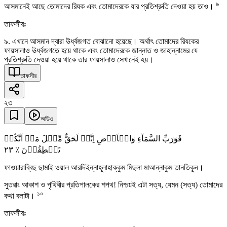
৯
আসমানেই আছে তোমাদের রিযক এবং তোমাদেরকে যার প্রতিশ্রুতি দেওয়া হয় তাও।
তাফসীরঃ
৯. এখানে আসমান দ্বারা ঊর্ধ্বজগত বোঝানো হয়েছে। অর্থাৎ তোমাদের রিযকের
ফায়সালাও ঊর্ধ্বজগতে হয়ে থাকে এবং তোমাদেরকে জান্নাত ও জাহান্নামের যে
প্রতিশ্রুতি দেওয়া হয়ে থাকে তার ফায়সালাও সেখানেই হয়।
তাফসীর
২৩
অডিও
فَوَرَبِّ السَّمَآءِ وَالۡاَرۡضِ اِنَّہٗ لَحَقٌّ مِّثۡلَ مَاۤ اَنَّکُمۡ
٢٣
تَنۡطِقُوۡنَ ٪
ফাওয়ারাব্বিছ ছামাই ওয়াল আরদিইন্নাহূলাহাক্কুম মিছলা মাআন্নাকুম তানতিকূন।
সুতরাং আকাশ ও পৃথিবীর প্রতিপালকের শপথ! নিশ্চয়ই এটা সত্য, যেমন (সত্য) তোমাদের
১০
কথা বলাটা।
তাফসীরঃ