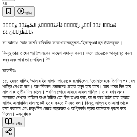
৪৪
অডিও
فَعَتَوۡا عَنۡ اَمۡرِ رَبِّہِمۡ فَاَخَذَتۡہُمُ الصّٰعِقَۃُ وَہُمۡ
٤٤
یَنۡظُرُوۡنَ
ফা‘আতাও ‘আন আমরি রাব্বিহিম ফাআখাযাতহুমুসসা-‘ইকাতুওয়া হুম ইয়ানজুরূন।
কিন্তু তারা তাদের প্রতিপালকের আদেশ অমান্য করল। ফলে তাদেরকে আক্রান্ত করল
১৫
বজ্র এবং তারা তা দেখছিল।
তাফসীরঃ
১৫. হযরত সালিহ ‘আলায়হিস সালাম তাদেরকে বলেছিলেন, ‘তোমাদেরকে তিনদিন পর চরম
শাস্তি দেওয়া হবে। আগামীকাল তোমাদের চেহারা হলুদ হয়ে যাবে। তার পরের দিন হবে
লাল এবং তৃতীয় দিন কালো। পরদিন ভোরে আসবে আসল শাস্তি। তারা যখন এসব
আলামত দেখতে পাচ্ছিল তখন উচিত তো ছিল তওবা করা, তা না করে উল্টো তারা হযরত
সালিহ আলায়হিস সালামকেই হত্যা করতে উদ্যত হল। কিন্তু আল্লাহ তাআলা তাকে
রক্ষা করলেন এবং চতুর্থদিন ভোরে বজ্রাঘাত ও অগ্নিবর্ষণ দ্বারা তাদেরকে ধ্বংস করে
দিলেন। -অনুবাদক
তাফসীর