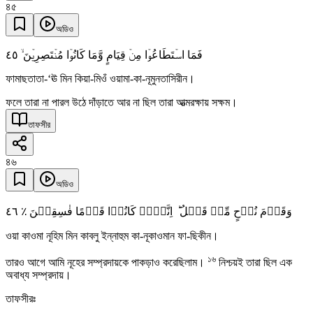
৪৫
অডিও
٤٥
فَمَا اسۡتَطَاعُوۡا مِنۡ قِیَامٍ وَّمَا کَانُوۡا مُنۡتَصِرِیۡنَ ۙ
ফামাছতাতা-‘ঊ মিন কিয়া-মিওঁ ওয়ামা-কা-নূমুনতাসিরীন।
ফলে তারা না পারল উঠে দাঁড়াতে আর না ছিল তারা আত্মরক্ষায় সক্ষম।
তাফসীর
৪৬
অডিও
٤٦
وَقَوۡمَ نُوۡحٍ مِّنۡ قَبۡلُ ؕ اِنَّہُمۡ کَانُوۡا قَوۡمًا فٰسِقِیۡنَ ٪
ওয়া কাওমা নূহিম মিন কাবলু ইন্নাহুম কা-নূকাওমান ফা-ছিকীন।
১৬
তারও আগে আমি নূহের সম্প্রদায়কে পাকড়াও করেছিলাম।
নিশ্চয়ই তারা ছিল এক
অবাধ্য সম্প্রদায়।
তাফসীরঃ