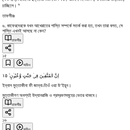
৬
চাচ্ছিলে।
তাফসীরঃ
৬. কাফেরদেরকে যখন আখেরাতের শাস্তি সম্পর্কে সতর্ক করা হত, তখন তারা বলত, সে
শাস্তি এখনই আসছে না কেন?
তাফসীর
১৫
অডিও
١٥
اِنَّ الۡمُتَّقِیۡنَ فِیۡ جَنّٰتٍ وَّعُیُوۡنٍ ۙ
ইন্নাল মুত্তাকীনা ফী জান্না-তিওঁ ওয়া উ‘ইয়ূন।
মুত্তাকীগণ অবশ্যই উদ্যানরাজি ও প্রস্রবণসমূহের ভেতর থাকবে।
তাফসীর
১৬
অডিও