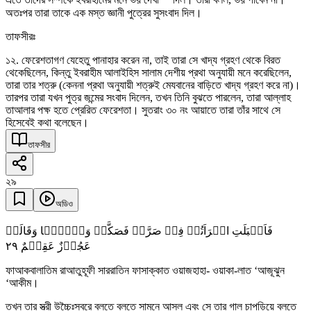
এতে তাদের সম্পর্কে ইবরাহীমের মনে ভয় দেখা
দিল। তারা বলল, ভয় পাবেন না।
অতঃপর তারা তাকে এক মস্ত জ্ঞানী পুত্রের সুসংবাদ দিল।
তাফসীরঃ
১২. ফেরেশতাগণ যেহেতু পানাহার করেন না, তাই তারা সে খাদ্য গ্রহণ থেকে বিরত
থেকেছিলেন, কিন্তু ইবরাহীম আলাইহিস সালাম দেশীয় প্রথা অনুযায়ী মনে করেছিলেন,
তারা তার শত্রু (কেননা প্রথা অনুযায়ী শত্রুই মেযবানের বাড়িতে খাদ্য গ্রহণ করে না)।
তারপর তারা যখন পুত্র জন্মের সংবাদ দিলেন, তখন তিনি বুঝতে পারলেন, তারা আল্লাহ
তাআলার পক্ষ হতে প্রেরিত ফেরেশতা। সুতরাং ৩০ নং আয়াতে তারা তাঁর সাথে সে
হিসেবেই কথা বলেছেন।
তাফসীর
২৯
অডিও
فَاَقۡبَلَتِ امۡرَاَتُہٗ فِیۡ صَرَّۃٍ فَصَکَّتۡ وَجۡہَہَا وَقَالَتۡ
٢٩
عَجُوۡزٌ عَقِیۡمٌ
ফাআকবালাতিম রাআতুহূফী সাররাতিন ফাসাক্কাত ওয়াজহাহা- ওয়াকা-লাত ‘আজূঝুন
‘আকীম।
তখন তার স্ত্রী উচ্চৈঃস্বরে বলতে বলতে সামনে আসল এবং সে তার গাল চাপড়িয়ে বলতে