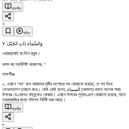
তাফসীর
৭
অডিও
٧
وَالسَّمَآءِ ذَاتِ الۡحُبُکِ ۙ
ওয়াছছামাই যা-তিল হুবুক।
২
কসম বহু পথবিশিষ্ট আকাশের,
তাফসীরঃ
২. এখানে ‘পথ’ বলে আমাদের দৃষ্টির অগোচর পথ বোঝানো হয়েছে, যে পথ দিয়ে
ফেরেশতাগণ চলাচল করে। কেউ কেউ বলেন, السماء (আকাশ) বলতে অনেক সময়
উপরের যে-কোনও বস্তুকেও বোঝায়। এখানে উপরের শূন্যমণ্ডল বোঝানো হয়েছে, যাতে
তারকারাজির জন্য গতিপথ নির্দিষ্ট করা আছে।
তাফসীর
৮