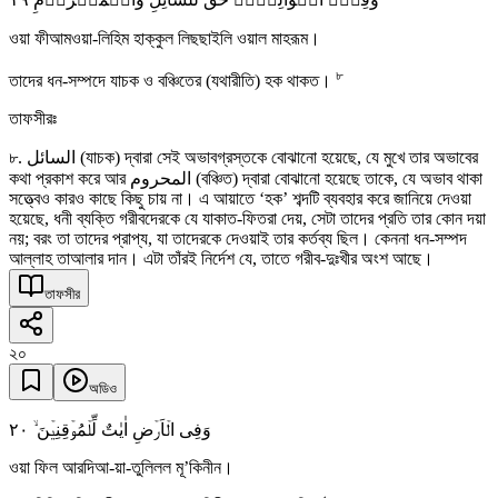
ওয়া ফীআমওয়া-লিহিম হাক্কুল লিছছাইলি ওয়াল মাহরূম।
৮
তাদের ধন-সম্পদে যাচক ও বঞ্চিতের (যথারীতি) হক থাকত।
তাফসীরঃ
৮. السائل (যাচক) দ্বারা সেই অভাবগ্রস্তকে বোঝানো হয়েছে, যে মুখে তার অভাবের
কথা প্রকাশ করে আর المحروم (বঞ্চিত) দ্বারা বোঝানো হয়েছে তাকে, যে অভাব থাকা
সত্ত্বেও কারও কাছে কিছু চায় না। এ আয়াতে ‘হক’ শব্দটি ব্যবহার করে জানিয়ে দেওয়া
হয়েছে, ধনী ব্যক্তি গরীবদেরকে যে যাকাত-ফিতরা দেয়, সেটা তাদের প্রতি তার কোন দয়া
নয়; বরং তা তাদের প্রাপ্য, যা তাদেরকে দেওয়াই তার কর্তব্য ছিল। কেননা ধন-সম্পদ
আল্লাহ তাআলার দান। এটা তাঁরই নির্দেশ যে, তাতে গরীব-দুঃখীর অংশ আছে।
তাফসীর
২০
অডিও
٢۰
وَفِی الۡاَرۡضِ اٰیٰتٌ لِّلۡمُوۡقِنِیۡنَ ۙ
ওয়া ফিল আরদিআ-য়া-তুলিলল মূ’কিনীন।