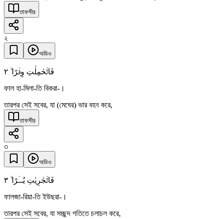
তাফসীর
২
অডিও
٢
فَالۡحٰمِلٰتِ وِقۡرًا ۙ
ফাল হা-মিলা-তি বিকরা-।
তারপর সেই সবের, যা (মেঘের) ভার বহন করে,
তাফসীর
৩
অডিও
٣
فَالۡجٰرِیٰتِ یُسۡرًا ۙ
ফালজা-রিয়া-তি ইউছরা-।
তারপর সেই সবের, যা সচ্ছন্দ গতিতে চলাচল করে,