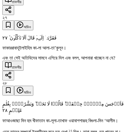
তাফসীর
২৭
অডিও
٢٧
فَقَرَّبَہٗۤ اِلَیۡہِمۡ قَالَ اَلَا تَاۡکُلُوۡنَ ۫
ফাকাররাবাহূইলাইহিম কা-লা আলা-তা’কুলূন।
এবং তা সেই অতিথিদের সামনে এগিয়ে দিল এবং বলল, আপনারা খাচ্ছেন না যে?
তাফসীর
২৮
অডিও
فَاَوۡجَسَ مِنۡہُمۡ خِیۡفَۃً ؕ قَالُوۡا لَا تَخَفۡ ؕ وَبَشَّرُوۡہُ بِغُلٰمٍ
٢٨
عَلِیۡمٍ
ফাআওজাছা মিন হুম খীফাতান কা-লূলা-তাখাফ ওয়াবাশশারূহু বিগুলা-মিন ‘আলীম।
১২