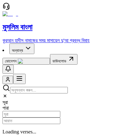
মুসলিম বাংলা
কুরআন
হাদীস
নামাজের সময়
মাসায়েল
দু'আ
প্রবন্ধ
বিবাহ
অন্যান্য
ডোনেশন
ডাউনলোড
সূরা
পারা
Loading verses...