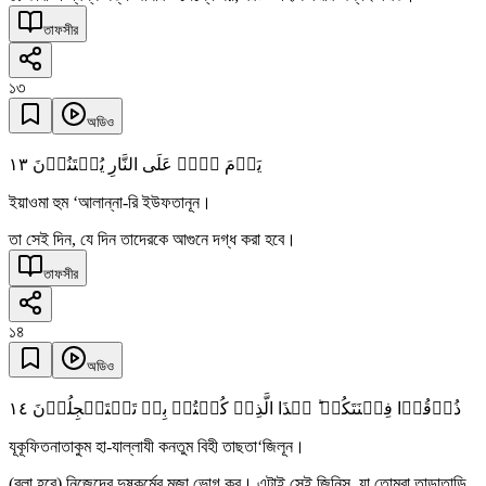
তাফসীর
১৩
অডিও
١٣
یَوۡمَ ہُمۡ عَلَی النَّارِ یُفۡتَنُوۡنَ
ইয়াওমা হুম ‘আলান্না-রি ইউফতানূন।
তা সেই দিন, যে দিন তাদেরকে আগুনে দগ্ধ করা হবে।
তাফসীর
১৪
অডিও
١٤
ذُوۡقُوۡا فِتۡنَتَکُمۡ ؕ ہٰذَا الَّذِیۡ کُنۡتُمۡ بِہٖ تَسۡتَعۡجِلُوۡنَ
যূকূফিতনাতাকুম হা-যাল্লাযী কনতুম বিহী তাছতা‘জিলূন।
(বলা হবে) নিজেদের দুষ্কর্মের মজা ভোগ কর। এটাই সেই জিনিস, যা তোমরা তাড়াতাড়ি