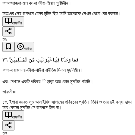
ফাআখরাজনা-মান কা-না ফীহা-মিনাল মু’মিনীন।
অতঃপর সেই জনপদে যেসব মুমিন ছিল আমি তাদেরকে সেখান থেকে বের করলাম।
তাফসীর
৩৬
অডিও
٣٦
فَمَا وَجَدۡنَا فِیۡہَا غَیۡرَ بَیۡتٍ مِّنَ الۡمُسۡلِمِیۡنَ ۚ
ফামা-ওয়াজাদনা-ফীহা-গাইরা বাইতিম মিনাল মুছলিমীন।
১৩
এবং সেখানে একটি পরিবার
ছাড়া আর কোন মুসলিম পাইনি।
তাফসীরঃ
১৩. ইশারা হযরত লূত আলাইহিস সালামের পরিবারের প্রতি। তিনি ও তার দুই কন্যা ছাড়া
আর কোনো মুসলিম সে জনপদে ছিল না।
তাফসীর
৩৭