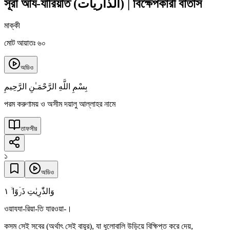
সূরা আয-যারিয়াত
(
الذاريات
)
|
বিক্ষেপকারী বাতাস
মাক্কী
মোট আয়াতঃ ৬০
অডিও
بِسْمِ اللَّهِ الرَّحْمَـٰنِ الرَّحِيمِ
পরম করুণাময় ও অসীম দয়ালু আল্লাহর নামে
তাফসীর
১
অডিও
١
وَالذّٰرِیٰتِ ذَرۡوًا ۙ
ওয়াযযা-রিয়া-তি যারওয়া-।
কসম সেই সবের (অর্থাৎ সেই বায়ুর), যা ধুলোবালি উড়িয়ে বিক্ষিপ্ত করে দেয়,