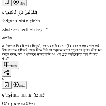
অডিও
٨
اِنَّکُمۡ لَفِیۡ قَوۡلٍ مُّخۡتَلِفٍ ۙ
ইন্নাকুম লাফী কাওলিম মুখতালিফ।
৩
তোমরা পরস্পর বিরোধী কথায় লিপ্ত।
তাফসীরঃ
৩. ‘পরস্পর বিরোধী কথায় লিপ্ত’, অর্থাৎ একদিকে তো স্বীকার কর আল্লাহ তাআলাই
বিশ্ব জগতের সৃষ্টিকর্তা, অন্য দিকে তিনি যে মানুষকে তাদের মৃত্যুর পর পুনরায় জীবন দান
করতে সক্ষম, তাঁর এ শক্তিকে মানতে রাজি নও, এর চেয়ে স্ববিরোধিতা আর কী হতে
পারে?
তাফসীর
৯
অডিও
٩
یُّؤۡفَکُ عَنۡہُ مَنۡ اُفِکَ ؕ
ইউ’ফাকু‘আনহু মান উফিক।