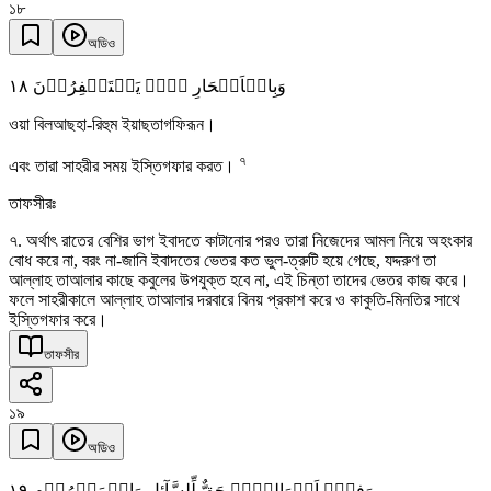
১৮
অডিও
١٨
وَبِالۡاَسۡحَارِ ہُمۡ یَسۡتَغۡفِرُوۡنَ
ওয়া বিলআছহা-রিহুম ইয়াছতাগফিরূন।
৭
এবং তারা সাহরীর সময় ইস্তিগফার করত।
তাফসীরঃ
৭. অর্থাৎ রাতের বেশির ভাগ ইবাদতে কাটানোর পরও তারা নিজেদের আমল নিয়ে অহংকার
বোধ করে না, বরং না-জানি ইবাদতের ভেতর কত ভুল-ত্রুটি হয়ে গেছে, যদ্দরুণ তা
আল্লাহ তাআলার কাছে কবুলের উপযুক্ত হবে না, এই চিন্তা তাদের ভেতর কাজ করে।
ফলে সাহরীকালে আল্লাহ তাআলার দরবারে বিনয় প্রকাশ করে ও কাকুতি-মিনতির সাথে
ইস্তিগফার করে।
তাফসীর
১৯
অডিও
١٩
وَفِیۡۤ اَمۡوَالِہِمۡ حَقٌّ لِّلسَّآئِلِ وَالۡمَحۡرُوۡمِ