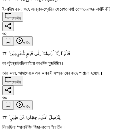
ইবরাহীম বলল, ওহে আল্লাহ-প্রেরিত ফেরেশতাগণ! তোমাদের গুরু কার্যটি কী?
তাফসীর
৩২
অডিও
٣٢
قَالُوۡۤا اِنَّاۤ اُرۡسِلۡنَاۤ اِلٰی قَوۡمٍ مُّجۡرِمِیۡنَ ۙ
কা-লূইন্নাউরছিলনাইলা-কাওমিম মুজরিমীন।
তারা বলল, আমাদেরকে এক অপরাধী সম্প্রদায়ের কাছে পাঠানো হয়েছে।
তাফসীর
৩৩
অডিও
٣٣
لِنُرۡسِلَ عَلَیۡہِمۡ حِجَارَۃً مِّنۡ طِیۡنٍ ۙ
লিনুরছিলা ‘আলাইহিম হিজা-রাতাম মিন তীন।