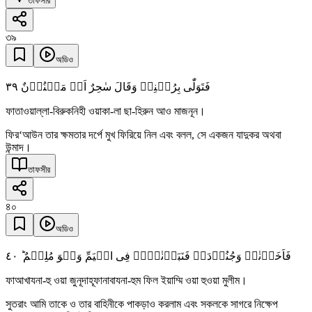
তাফসীর
৩৯
অডিও
٣٩
فَتَوَلّٰی بِرُکۡنِہٖ وَقَالَ سٰحِرٌ اَوۡ مَجۡنُوۡنٌ
ফাতাওয়াল্লা-বিরুকনিহী ওয়াকা-লা ছা-হিরুন আও মাজনূন।
ফির‘আউন তার ক্ষমতার দর্পে মুখ ফিরিয়ে নিল এবং বলল, সে একজন যাদুকর অথবা
উন্মাদ।
তাফসীর
৪০
অডিও
٤۰
فَاَخَذۡنٰہُ وَجُنُوۡدَہٗ فَنَبَذۡنٰہُمۡ فِی الۡیَمِّ وَہُوَ مُلِیۡمٌ ؕ
ফাআখাযনা-হু ওয়া জুনূদাহূফানাবাযনা-হুম ফিল ইয়াম্মি ওয়া হুওয়া মুলীম।
সুতরাং আমি তাকে ও তার বাহিনীকে পাকড়াও করলাম এবং সকলকে সাগরে নিক্ষেপ