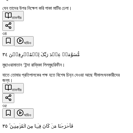
যেন তাদের উপর নিক্ষেপ করি পাকা মাটির ঢেলা।
তাফসীর
৩৪
অডিও
٣٤
مُّسَوَّمَۃً عِنۡدَ رَبِّکَ لِلۡمُسۡرِفِیۡنَ
মুছাওয়ামাতান ‘ইন্দা রাব্বিকা লিলমুছরিফীন।
যাতে তোমার প্রতিপালকের পক্ষ হতে বিশেষ চিহ্ন দেওয়া আছে সীমালংঘনকারীদের
জন্য।
তাফসীর
৩৫
অডিও
٣٥
فَاَخۡرَجۡنَا مَنۡ کَانَ فِیۡہَا مِنَ الۡمُؤۡمِنِیۡنَ ۚ