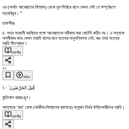
এর (অর্থাৎ আখেরাতের বিশ্বাস) থেকে মুখ ফিরিয়ে রাখে কেবল সেই যে সম্পূর্ণরূপে
৪
সত্যবিমুখ।
তাফসীরঃ
৪. সত্য সন্ধানী ব্যক্তির পক্ষে আখেরাতকে স্বীকার করা মোটেই কঠিন নয়। এ সত্যকে
অস্বীকার করে কেবল তারাই যাদের মনে সত্যের অনুসন্ধিৎসা নেই; বরং তারা সত্যের
প্রতি বীতশ্রদ্ধ।
তাফসীর
১০
অডিও
١۰
قُتِلَ الۡخَرّٰصُوۡنَ ۙ
কুতিলাল খাররা-ছূন।
আল্লাহর ‘মার’ হোক (আকীদা-বিশ্বাসের ব্যাপারে) অনুমান নির্ভর উক্তিকারীদের প্রতি।
তাফসীর