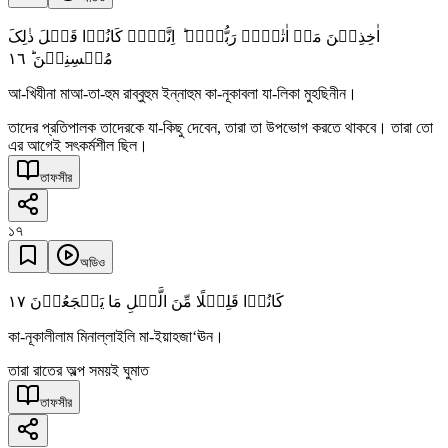
اٰخِذِیۡنَ مَاۤ اٰتٰہُمۡ رَبُّہُمۡ ؕ اِنَّہُمۡ کَانُوۡا قَبۡلَ ذٰلِکَ
١٦
مُحۡسِنِیۡنَ ؕ
আ-খিযীনা মাআ-তা-হুম রাব্বুহুম ইন্নাহুম কা-নূকাবলা যা-লিকা মুহছিনীন।
তাদের প্রতিপালক তাদেরকে যা-কিছু দেবেন, তারা তা উপভোগ করতে থাকবে। তারা তো
এর আগেই সৎকর্মশীল ছিল।
তাফসীর
১৭
অডিও
١٧
کَانُوۡا قَلِیۡلًا مِّنَ الَّیۡلِ مَا یَہۡجَعُوۡنَ
কা-নূকালীলাম মিনাল্লাইলি মা-ইয়াহজা‘ঊন।
তারা রাতের অল্প সময়ই ঘুমাত
তাফসীর