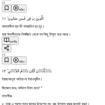
১১
অডিও
١١
الَّذِیۡنَ ہُمۡ فِیۡ غَمۡرَۃٍ سَاہُوۡنَ ۙ
আল্লাযীনা হুম ফী গামরাতিন ছা-হূন।
যারা উদাসীনতায় নিমজ্জিত থেকে সব কিছু বিস্মৃত হয়ে আছে।
তাফসীর
১২
অডিও
١٢
یَسۡـَٔلُوۡنَ اَیَّانَ یَوۡمُ الدِّیۡنِ ؕ
ইয়াছআলূনা আইয়া-না ইয়াওমুদ্দীন।
৫
জিজ্ঞেস করে, কর্মফল দিবস কবে?
তাফসীরঃ
৫. তারা এ প্রশ্ন সত্য জানার উদ্দেশ্যে নয়; বরং উপহাস করার জন্যই করত।