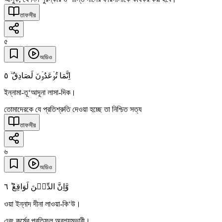
তাফসীর
৫
অডিও
٥
اِنَّمَا تُوۡعَدُوۡنَ لَصَادِقٌ ۙ
ইন্নামা-তূ‘আদূনা লাসা-দিক।
তোমাদেরকে যে প্রতিশ্রুতি দেওয়া হচ্ছে তা নিশ্চিত সত্য
তাফসীর
৬
অডিও
٦
وَّاِنَّ الدِّیۡنَ لَوَاقِعٌ ؕ
ওয়া ইন্নাদ দীনা লাওয়া-কি‘উ।
এবং কর্মের প্রতিফল অবশ্যম্ভাবী।