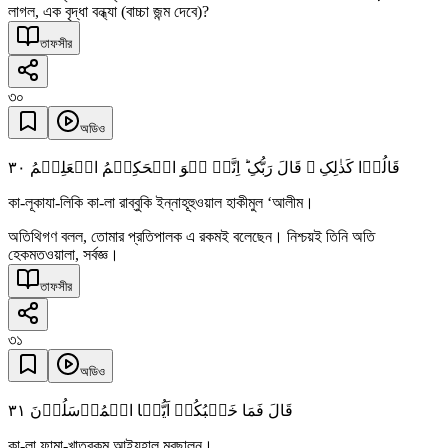
লাগল, এক বৃদ্ধা বন্ধ্যা (বাচ্চা জন্ম দেবে)?
তাফসীর
৩০
অডিও
٣۰
قَالُوۡا کَذٰلِکِ ۙ قَالَ رَبُّکِ ؕ اِنَّہٗ ہُوَ الۡحَکِیۡمُ الۡعَلِیۡمُ
কা-লূকাযা-লিকি কা-লা রাব্বুকি ইন্নাহূহুওয়াল হাকীমুল ‘আলীম।
অতিথিগণ বলল, তোমার প্রতিপালক এ রকমই বলেছেন। নিশ্চয়ই তিনি অতি
হেকমতওয়ালা, সর্বজ্ঞ।
তাফসীর
৩১
অডিও
٣١
قَالَ فَمَا خَطۡبُکُمۡ اَیُّہَا الۡمُرۡسَلُوۡنَ
কা-লা ফামা-খাতবুকুম আইয়ুহাল মুরছালূন।