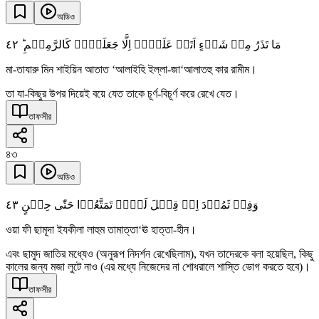
অডিও
٤٢
مَا تَذَرُ مِنۡ شَیۡءٍ اَتَتۡ عَلَیۡہِ اِلَّا جَعَلَتۡہُ کَالرَّمِیۡمِ ؕ
মা-তাযারু মিন শাইয়িন আতাত ‘আলাইহি ইল্লা-জা‘আলাতহু কার রামীম।
তা যা-কিছুর উপর দিয়েই বয়ে যেত তাকে চূর্ণ-বিচূর্ণ করে রেখে যেত।
তাফসীর
৪৩
অডিও
٤٣
وَفِیۡ ثَمُوۡدَ اِذۡ قِیۡلَ لَہُمۡ تَمَتَّعُوۡا حَتّٰی حِیۡنٍ
ওয়া ফী ছামূদা ইযকীলা লাহুম তামাত্তা‘ঊ হাত্তা-হীন।
এবং ছামুদ জাতির মধ্যেও (অনুরূপ নিদর্শন রেখেছিলাম), যখন তাদেরকে বলা হয়েছিল, কিছু
কালের জন্য মজা লুটে নাও (এর মধ্যে নিজেদের না শোধরালে শাস্তি ভোগ করতে হবে)।
তাফসীর