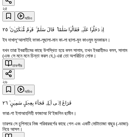
২৫
অডিও
٢٥
اِذۡ دَخَلُوۡا عَلَیۡہِ فَقَالُوۡا سَلٰمًا ؕ قَالَ سَلٰمٌ ۚ قَوۡمٌ مُّنۡکَرُوۡنَ ۚ
ইয দাখালূ‘আলাইহি ফাকা-লূছালা-মান কা-লা ছালা-মুন কাওমুম মুনকারূন।
যখন তারা ইবরাহীমের কাছে উপস্থিত হয়ে বলল সালাম, তখন ইবরাহীমও বলল, সালাম
(এবং সে মনে মনে চিন্তা করল যে,) এরা তো অপরিচিত লোক।
তাফসীর
২৬
অডিও
٢٦
فَرَاغَ اِلٰۤی اَہۡلِہٖ فَجَآءَ بِعِجۡلٍ سَمِیۡنٍ ۙ
ফারা-গা ইলাআহলিহী ফাজাআ বি‘ইজলিন ছামীন।
তারপর সে চুপিসারে নিজ পরিবারবর্গের কাছে গেল এবং একটি মোটাতাজা বাছুর (-ভাজা)
নিয়ে আসল।