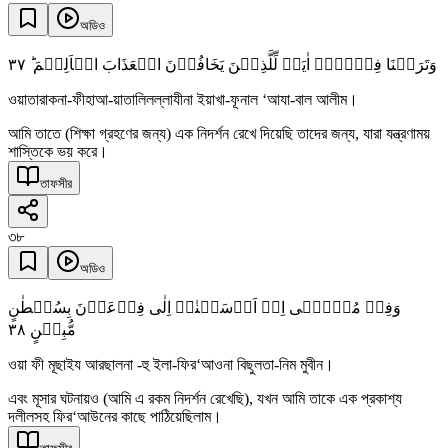
অডিও
٣٧
وَتَرَکۡنَا فِیۡہَاۤ اٰیَۃً لِّلَّذِیۡنَ یَخَافُوۡنَ الۡعَذَابَ الۡاَلِیۡمَ ؕ
ওয়াতারাকনা-ফীহাআ-য়াতালিলল্লাযীনা ইয়াখা-ফূনাল ‘আযা-বাল আলীম।
আমি তাতে (শিক্ষা গ্রহণের জন্য) এক নিদর্শন রেখে দিয়েছি তাদের জন্য, যারা যন্ত্রণাময়
শাস্তিকে ভয় করে।
তাফসীর
৩৮
অডিও
وَفِیۡ مُوۡسٰۤی اِذۡ اَرۡسَلۡنٰہُ اِلٰی فِرۡعَوۡنَ بِسُلۡطٰنٍ
٣٨
مُّبِیۡنٍ
ওয়া ফী মূছাইয আরছালনা -হু ইলা-ফির‘আওনা বিছুলতা-নিম মুবীন।
এবং মূসার ঘটনায়ও (আমি এ রকম নিদর্শন রেখেছি), যখন আমি তাকে এক প্রকাশ্য
দলীলসহ ফির‘আউনের কাছে পাঠিয়েছিলাম।