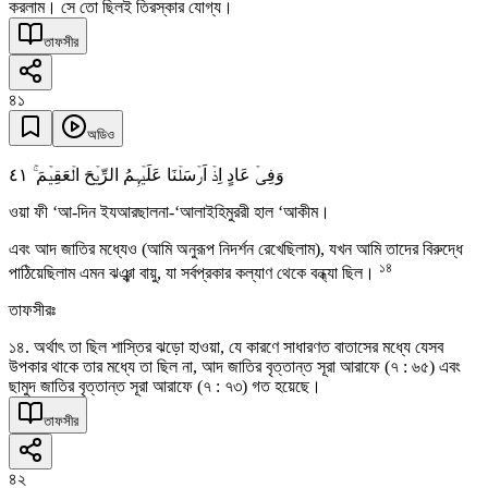
করলাম। সে তো ছিলই তিরস্কার যোগ্য।
তাফসীর
৪১
অডিও
٤١
وَفِیۡ عَادٍ اِذۡ اَرۡسَلۡنَا عَلَیۡہِمُ الرِّیۡحَ الۡعَقِیۡمَ ۚ
ওয়া ফী ‘আ-দিন ইযআরছালনা-‘আলাইহিমুররী হাল ‘আকীম।
এবং আদ জাতির মধ্যেও (আমি অনুরূপ নিদর্শন রেখেছিলাম), যখন আমি তাদের বিরুদ্ধে
১৪
পাঠিয়েছিলাম এমন ঝঞ্ঝা বায়ু, যা সর্বপ্রকার কল্যাণ থেকে বন্ধ্যা ছিল।
তাফসীরঃ
১৪. অর্থাৎ তা ছিল শাস্তির ঝড়ো হাওয়া, যে কারণে সাধারণত বাতাসের মধ্যে যেসব
উপকার থাকে তার মধ্যে তা ছিল না, আদ জাতির বৃত্তান্ত সূরা আরাফে (৭ : ৬৫) এবং
ছামুদ জাতির বৃত্তান্ত সূরা আরাফে (৭ : ৭৩) গত হয়েছে।
তাফসীর
৪২