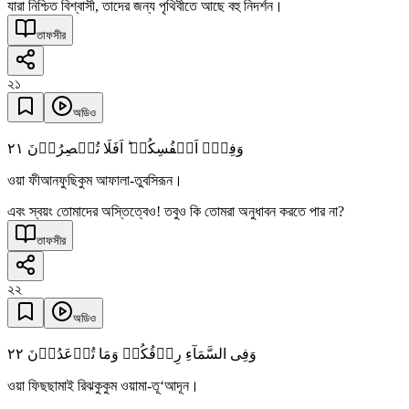
যারা নিশ্চিত বিশ্বাসী, তাদের জন্য পৃথিবীতে আছে বহু নিদর্শন।
তাফসীর
২১
অডিও
٢١
وَفِیۡۤ اَنۡفُسِکُمۡ ؕ اَفَلَا تُبۡصِرُوۡنَ
ওয়া ফীআনফুছিকুম আফালা-তুবসিরূন।
এবং স্বয়ং তোমাদের অস্তিত্বেও! তবুও কি তোমরা অনুধাবন করতে পার না?
তাফসীর
২২
অডিও
٢٢
وَفِی السَّمَآءِ رِزۡقُکُمۡ وَمَا تُوۡعَدُوۡنَ
ওয়া ফিছছামাই রিঝকুকুম ওয়ামা-তূ‘আদূন।