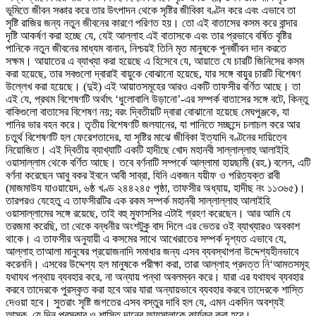
ভূমিতে জীবন সঞ্চার করে তার উৎপাদন থেকে সৃষ্টির জীবিকা বণ্টন করে এবং এভাবে তা
সৃষ্টি রাজির জন্য নতুন জীবনের কারণে পরিণত হয়। তো এই বাতাসের কসম করে বান্দার
দৃষ্টি আকর্ষণ করা হচ্ছে যে, যেই আল্লাহ এই বাতাসকে এবং তার প্রভাবে বর্ষিত বৃষ্টির
পানিকে নতুন জীবনের মাধ্যম বানান, নিশ্চয়ই তিনি মৃত মানুষকে পুনর্জীবন দান করতে
সক্ষম। আয়াতের এ ব্যাখ্যা করা হয়েছে এ হিসেবে যে, আয়াতে যে চারটি জিনিসের কসম
করা হয়েছে, তার সবগুলো দ্বারাই বায়ুকে বোঝানো হয়েছে, যার সঙ্গে বায়ুর চারটি বিশেষণ
উল্লেখ করা হয়েছে। (দুই) এই আয়াতসমূহের আরও একটি তাফসীর বর্ণিত আছে। তা
এই যে, প্রথম বিশেষণটি অর্থাৎ ‘ধুলোবালি উড়ানো’-এর সম্পর্ক বাতাসের সঙ্গে বটে, কিন্তু
বাকিগুলো বাতাসের বিশেষণ নয়; বরং দ্বিতীয়টি দ্বারা বোঝানো হয়েছে মেঘপুঞ্জকে, যা
পানির ভার বহন করে। তৃতীয় বিশেষণটি জলযানের, যা পানিতে সচ্ছন্দে চলাচল করে আর
চতুর্থ বিশেষণটি হল ফেরেশতাদের, যা সৃষ্টির মাঝে জীবিকা ইত্যাদি বণ্টনের দায়িত্বে
নিয়োজিত। এই দ্বিতীয় ব্যাখ্যাটি একটি হাদীছে খোদ মহানবী সাল্লাল্লাহু আলাইহি
ওয়াসাল্লাম থেকে বর্ণিত আছে। তবে বর্ণনাটি সম্পর্কে আল্লামা হায়ছামী (রহ.) বলেন, এটি
বর্ণনা করেছেন আবু বকর ইবনে আবী সাব্রা, যিনি একজন যয়ীফ ও পরিত্যক্ত রাবী
(মাজমাউয যাওয়ায়েদ, ৬ষ্ঠ খণ্ড ২৪৪২৪৫ পৃষ্ঠা, তাফসীর অধ্যায়, হাদীছ নং ১১৩৬৫)।
তারপরও যেহেতু এ তাফসীরটির এক রকম সম্পর্ক মহানবী সাল্লাল্লাহু আলাইহি
ওয়াসাল্লামের সঙ্গে রয়েছে, তাই বহু মুফাসসির এটাই গ্রহণ করেছেন। আর আমি যে
তরজমা করেছি, তা থেকে বন্ধনীর অংশটুকু বাদ দিলে এর ভেতর ওই ব্যাখ্যারও অবকাশ
থাকে। এ তাফসীর অনুযায়ী এ কসমের সাথে আখেরাতের সম্পর্ক দৃশ্যত এভাবে যে,
আল্লাহ তাআলা মানুষের প্রয়োজনাদি সমাধার জন্য এসব ব্যবস্থাপনা উদ্দেশ্যহীনভাবে
করেননি। এসবের উদ্দেশ্য হল মানুষকে পরীক্ষা করা, তারা আল্লাহ প্রদত্ত নি‘আমতসমূহ
যথাযথ পন্থায় ব্যবহার করে, না অন্যায় পন্থা অবলম্বন করে। যারা এর যথাযথ ব্যবহার
করবে তাদেরকে পুরস্কৃত করা হবে আর যারা অন্যায়ভাবে ব্যবহার করবে তাদেরকে শাস্তি
দেওয়া হবে। সুতরাং সৃষ্টি জগতের এসব বস্তুর দাবি হল যে, এমন একদিন অবশ্যই
আসুক, যে দিন পুরস্কার ও শাস্তি দানের ফায়সালাকে কার্যকর করা হবে।