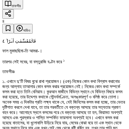
তাফসীর
৪
অডিও
٤
فَالۡمُقَسِّمٰتِ اَمۡرًا ۙ
ফাল মুকাছছিমা-তি আমরা-।
১
তারপর সেই সবের, যা বস্তুরাজি বণ্টন করে
তাফসীরঃ
১. এখানে দু’টি বিষয় বুঝে রাখা প্রয়োজন। (এক) নিজের কোন কথা বিশ্বাস করানোর
জন্য আল্লাহ তাআলার কোন কসম করার প্রয়োজন নেই। নিজের কোন কথা সম্পর্কে
কসম করা হতে তিনি বেনিয়ায। কুরআন মাজীদে বিভিন্ন স্থানে যে বিভিন্ন বিষয়ে কসম
করা হয়েছে, তার উদ্দেশ্য কথাকে সৌন্দর্যমণ্ডিত, অলঙ্কারপূর্ণ ও বলিষ্ঠ করে তোলা।
অনেক সময় এ দিকটার প্রতি লক্ষ্য থাকে যে, যেই জিনিসের কসম করা হচ্ছে, তার ভেতর
দৃষ্টিপাত করলে দেখা যাবে, তা তার পরবর্তীতে যে বক্তব্য আসছে তার সত্যতার প্রমাণ
বহন করে। আলোচ্য স্থলে কসমের পরে যে বক্তব্য আসছে তা হল, কিয়ামত অবশ্যই
আসবে এবং পুরস্কার ও শাস্তি সম্পর্কিত ফায়সালা অবশ্যই হবে। এখানে কসম করা
হয়েছে বাতাসের, যা ধুলোবালি উড়িয়ে নিয়ে যায়, মেঘের বোঝা বয়ে তা এক স্থান থেকে
অন্য স্থানে নিয়ে যায় এবং যখন সেই মেঘ থেকে বৃষ্টি বর্ষিত হয়, তখন তার পানি মৃত