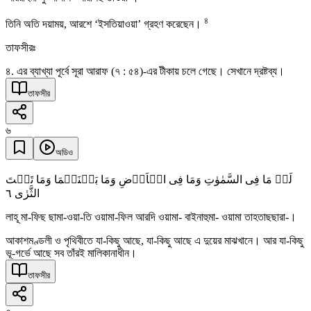
৪
তিনি অতি দয়াময়, আরশে ‘ইসতিয়াওয়া’ গ্রহণ করেছেন।
তাফসীরঃ
৪. এর ব্যাখ্যা পূর্বে সূরা আরাফ (৭ : ৫৪)-এর টীকায় চলে গেছে। সেখানে দ্রষ্টব্য।
তাফসীর
৬
অডিও
لَہٗ مَا فِی السَّمٰوٰتِ وَمَا فِی الۡاَرۡضِ وَمَا بَیۡنَہُمَا وَمَا تَحۡتَ
٦
الثَّرٰی
লাহূ মা-ফিছ ছামা-ওয়া-তি ওয়ামা-ফিল আরদি ওয়ামা- বাইনাহুমা- ওয়ামা তাহতাছছারা-।
আকাশমণ্ডলী ও পৃথিবীতে যা-কিছু আছে, যা-কিছু আছে এ দুয়ের মাঝখানে। আর যা-কিছু
ভূ-গর্ভে আছে সব তাঁরই মালিকানাধীন।
তাফসীর