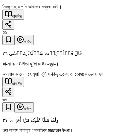
নিঃসন্দেহে আপনি আমাদের সম্যক দ্রষ্টা।
তাফসীর
৩৬
অডিও
٣٦
قَالَ قَدۡ اُوۡتِیۡتَ سُؤۡلَکَ یٰمُوۡسٰی
কা-লা কাদ ঊতীতা ছু’লাকা ইয়া-মূছা-।
আল্লাহ বললেন, হে মূসা! তুমি যা-কিছু চেয়েছ তা তোমাকে দেওয়া হল।
তাফসীর
৩৭
অডিও
٣٧
وَلَقَدۡ مَنَنَّا عَلَیۡکَ مَرَّۃً اُخۡرٰۤی ۙ
ওয়া লাকাদ মানান্না-‘আলাইকা মাররাতান উখরা।