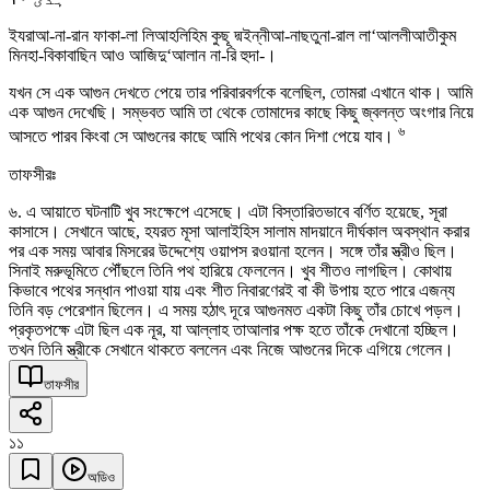
ইযরাআ-না-রান ফাকা-লা লিআহলিহিম কুছূ দ্মইন্নীআ-নাছতুনা-রাল লা‘আললীআতীকুম
মিনহা-বিকাবাছিন আও আজিদু‘আলান না-রি হুদা-।
যখন সে এক আগুন দেখতে পেয়ে তার পরিবারবর্গকে বলেছিল, তোমরা এখানে থাক। আমি
এক আগুন দেখেছি। সম্ভবত আমি তা থেকে তোমাদের কাছে কিছু জ্বলন্ত অংগার নিয়ে
৬
আসতে পারব কিংবা সে আগুনের কাছে আমি পথের কোন দিশা পেয়ে যাব।
তাফসীরঃ
৬. এ আয়াতে ঘটনাটি খুব সংক্ষেপে এসেছে। এটা বিস্তারিতভাবে বর্ণিত হয়েছে, সূরা
কাসাসে। সেখানে আছে, হযরত মূসা আলাইহিস সালাম মাদয়ানে দীর্ঘকাল অবস্থান করার
পর এক সময় আবার মিসরের উদ্দেশ্যে ওয়াপস রওয়ানা হলেন। সঙ্গে তাঁর স্ত্রীও ছিল।
সিনাই মরুভূমিতে পৌঁছলে তিনি পথ হারিয়ে ফেললেন। খুব শীতও লাগছিল। কোথায়
কিভাবে পথের সন্ধান পাওয়া যায় এবং শীত নিবারণেরই বা কী উপায় হতে পারে এজন্য
তিনি বড় পেরেশান ছিলেন। এ সময় হঠাৎ দূরে আগুনমত একটা কিছু তাঁর চোখে পড়ল।
প্রকৃতপক্ষে এটা ছিল এক নূর, যা আল্লাহ তাআলার পক্ষ হতে তাঁকে দেখানো হচ্ছিল।
তখন তিনি স্ত্রীকে সেখানে থাকতে বললেন এবং নিজে আগুনের দিকে এগিয়ে গেলেন।
তাফসীর
১১
অডিও