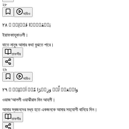
২৮
অডিও
٢٨
یَفۡقَہُوۡا قَوۡلِیۡ ۪
ইয়াফকাহূকাওলী।
যাতে মানুষ আমার কথা বুঝতে পারে।
তাফসীর
২৯
অডিও
٢٩
وَاجۡعَلۡ لِّیۡ وَزِیۡرًا مِّنۡ اَہۡلِیۡ ۙ
ওয়াজ‘আললী ওয়াঝীরাম মিন আহলী।
আমার স্বজনদের মধ্য হতে একজনকে আমার সহযোগী বানিয়ে দিন।
তাফসীর