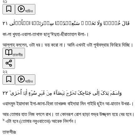
২১
অডিও
٢١
قَالَ خُذۡہَا وَلَا تَخَفۡ ٝ سَنُعِیۡدُہَا سِیۡرَتَہَا الۡاُوۡلٰی
কা-লা খুযহা-ওয়ালা-তাখাফ ছানু‘ঈদুহা-ছীরাতাহাল ঊলা-।
আল্লাহ বললেন, ওটা ধর। ভয় করো না। আমি এখনই ওটা পূর্বাবস্থায় ফিরিয়ে দিচ্ছি।
তাফসীর
২২
অডিও
٢٢
وَاضۡمُمۡ یَدَکَ اِلٰی جَنَاحِکَ تَخۡرُجۡ بَیۡضَآءَ مِنۡ غَیۡرِ سُوۡٓءٍ اٰیَۃً اُخۡرٰی ۙ
ওয়াদমুম ইয়াদাকা ইলা-জানা-হিকা তাখরুজ বাইদায়া মিন গাইরি ছূইন আ-য়াতান উখরা-।
আর তোমার হাত নিজ বগলে রাখ। তা কোনরূপ রোগ ছাড়া শুভ্র উজ্জ্বল হয়ে বের হবে।
৯
এটা হবে (তোমার নবুওয়াতের) আরেক নিদর্শন।
তাফসীরঃ