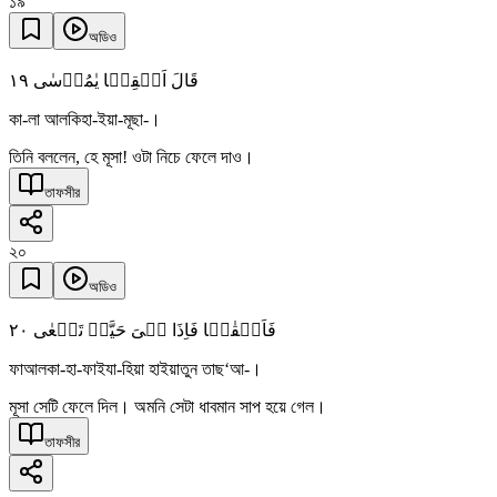
১৯
অডিও
١٩
قَالَ اَلۡقِہَا یٰمُوۡسٰی
কা-লা আলকিহা-ইয়া-মূছা-।
তিনি বললেন, হে মূসা! ওটা নিচে ফেলে দাও।
তাফসীর
২০
অডিও
٢۰
فَاَلۡقٰہَا فَاِذَا ہِیَ حَیَّۃٌ تَسۡعٰی
ফাআলকা-হা-ফাইযা-হিয়া হাইয়াতুন তাছ‘আ-।
মূসা সেটি ফেলে দিল। অমনি সেটা ধাবমান সাপ হয়ে গেল।
তাফসীর