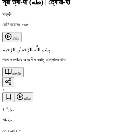
সূরা ত্বা-হা
(
طه
)
|
ত্বোয়া-হা
মাক্কী
মোট আয়াতঃ ১৩৫
অডিও
بِسْمِ اللَّهِ الرَّحْمَـٰنِ الرَّحِيمِ
পরম করুণাময় ও অসীম দয়ালু আল্লাহর নামে
তাফসীর
১
অডিও
١
طٰہٰ ۚ
তা-হা-
১
তোয়া-হা।