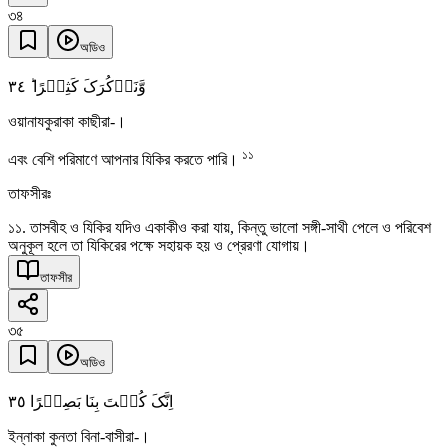
৩৪
অডিও
٣٤
وَّنَذۡکُرَکَ کَثِیۡرًا ؕ
ওয়ানাযকুরাকা কাছীরা-।
১১
এবং বেশি পরিমাণে আপনার যিকির করতে পারি।
তাফসীরঃ
১১. তাসবীহ ও যিকির যদিও একাকীও করা যায়, কিন্তু ভালো সঙ্গী-সাথী পেলে ও পরিবেশ
অনুকূল হলে তা যিকিরের পক্ষে সহায়ক হয় ও প্রেরণা যোগায়।
তাফসীর
৩৫
অডিও
٣٥
اِنَّکَ کُنۡتَ بِنَا بَصِیۡرًا
ইন্নাকা কুনতা বিনা-বাসীরা-।