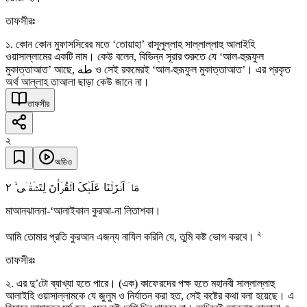
তাফসীরঃ
১. কোন কোন মুফাসসিরের মতে ‘তোয়াহা’ রাসূলুল্লাহ সাল্লাল্লাহু আলাইহি
ওয়াসাল্লামের একটি নাম। কেউ বলেন, বিভিন্ন সূরার শুরুতে যে ‘আল-হুরূফুল
মুকাত্তাআত’ আছে, طه ও সেই রকমেরই ‘আল-হুরূফুল মুকাত্তাআত’। এর প্রকৃত
অর্থ আল্লাহ তাআলা ছাড়া কেউ জানে না।
তাফসীর
২
অডিও
٢
مَاۤ اَنۡزَلۡنَا عَلَیۡکَ الۡقُرۡاٰنَ لِتَشۡقٰۤی ۙ
মাআনঝালনা-‘আলাইকাল কুরআ-না লিতাশকা।
২
আমি তোমার প্রতি কুরআন এজন্য নাযিল করিনি যে, তুমি কষ্ট ভোগ করবে।
তাফসীরঃ
২. এর দু’টো ব্যাখ্যা হতে পারে। (এক) কাফেরদের পক্ষ হতে মহানবী সাল্লাল্লাহু
আলাইহি ওয়াসাল্লামকে যে জুলুম ও নির্যাতন করা হত, সেই কষ্টের কথা বলা হয়েছে। এ