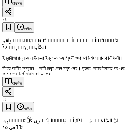
তাফসীর
১৪
অডিও
اِنَّنِیۡۤ اَنَا اللّٰہُ لَاۤ اِلٰہَ اِلَّاۤ اَنَا فَاعۡبُدۡنِیۡ ۙ وَاَقِمِ
١٤
الصَّلٰوۃَ لِذِکۡرِیۡ
ইন্নানীআনাল্লা-হু লাইলা-হা ইল্লাআনা-ফা‘বুদনী ওয়া আকিমিসসালা-তা লিযিকরী।
নিশ্চয় আমিই আল্লাহ। আমি ছাড়া কোন মাবুদ নেই। সুতরাং আমার ইবাদত কর এবং
আমার স্মরণার্থে নামায কায়েম কর।
তাফসীর
১৫
অডিও
اِنَّ السَّاعَۃَ اٰتِیَۃٌ اَکَادُ اُخۡفِیۡہَا لِتُجۡزٰی کُلُّ نَفۡسٍۭ بِمَا
١٥
تَسۡعٰی