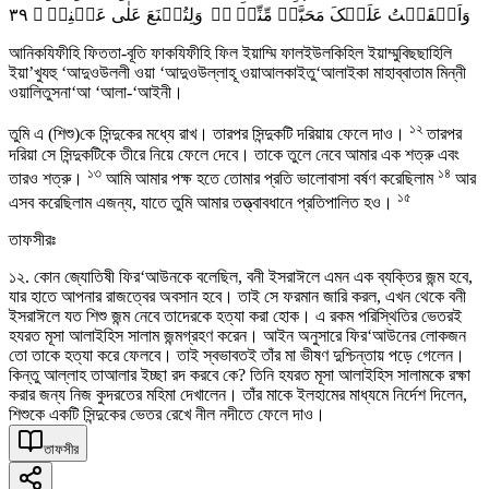
٣٩
وَاَلۡقَیۡتُ عَلَیۡکَ مَحَبَّۃً مِّنِّیۡ ۬ۚ وَلِتُصۡنَعَ عَلٰی عَیۡنِیۡ ۘ
আনিকযিফীহি ফিততা-বূতি ফাকযিফীহি ফিল ইয়াম্মি ফালইউলকিহিল ইয়াম্মুবিছছাহিলি
ইয়া’খুযহু ‘আদুওউললী ওয়া ‘আদুওউল্লাহূ ওয়াআলকাইতু‘আলাইকা মাহাব্বাতাম মিন্নী
ওয়ালিতুসনা‘আ ‘আলা-‘আইনী।
১২
তুমি এ (শিশু)কে সিন্দুকের মধ্যে রাখ। তারপর সিন্দুকটি দরিয়ায় ফেলে দাও।
তারপর
দরিয়া সে সিন্দুকটিকে তীরে নিয়ে ফেলে দেবে। তাকে তুলে নেবে আমার এক শত্রু এবং
১৩
১৪
তারও শত্রু।
আমি আমার পক্ষ হতে তোমার প্রতি ভালোবাসা বর্ষণ করেছিলাম
আর
১৫
এসব করেছিলাম এজন্য, যাতে তুমি আমার তত্ত্বাবধানে প্রতিপালিত হও।
তাফসীরঃ
১২. কোন জ্যোতিষী ফির‘আউনকে বলেছিল, বনী ইসরাঈলে এমন এক ব্যক্তির জন্ম হবে,
যার হাতে আপনার রাজত্বের অবসান হবে। তাই সে ফরমান জারি করল, এখন থেকে বনী
ইসরাঈলে যত শিশু জন্ম নেবে তাদেরকে হত্যা করা হোক। এ রকম পরিস্থিতির ভেতরই
হযরত মূসা আলাইহিস সালাম জন্মগ্রহণ করেন। আইন অনুসারে ফির‘আউনের লোকজন
তো তাকে হত্যা করে ফেলবে। তাই স্বভাবতই তাঁর মা ভীষণ দুশ্চিন্তায় পড়ে গেলেন।
কিন্তু আল্লাহ তাআলার ইচ্ছা রদ করবে কে? তিনি হযরত মূসা আলাইহিস সালামকে রক্ষা
করার জন্য নিজ কুদরতের মহিমা দেখালেন। তাঁর মাকে ইলহামের মাধ্যমে নির্দেশ দিলেন,
শিশুকে একটি সিন্দুকের ভেতর রেখে নীল নদীতে ফেলে দাও।
তাফসীর