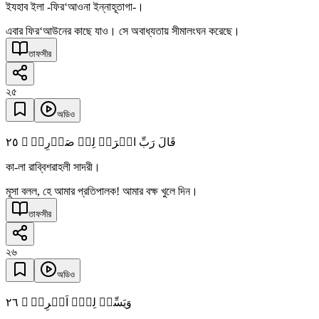
ইযহাব ইলা -ফির‘আওনা ইন্নাহূতাগা-।
এবার ফির‘আউনের কাছে যাও। সে অবাধ্যতায় সীমালংঘন করেছে।
তাফসীর
২৫
অডিও
٢٥
قَالَ رَبِّ اشۡرَحۡ لِیۡ صَدۡرِیۡ ۙ
কা-লা রাব্বিশরাহলী সাদরী।
মূসা বলল, হে আমার প্রতিপালক! আমার বক্ষ খুলে দিন।
তাফসীর
২৬
অডিও
٢٦
وَیَسِّرۡ لِیۡۤ اَمۡرِیۡ ۙ