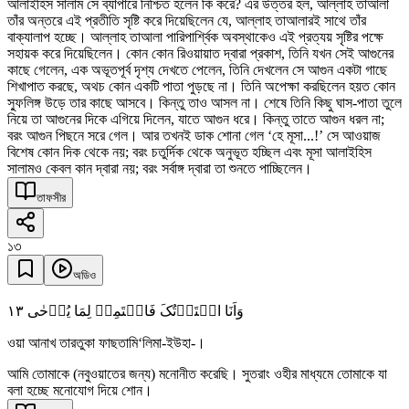
আলাইহিস সালাম সে ব্যাপারে নিশ্চিত হলেন কি করে? এর উত্তর হল, আল্লাহ তাআলা
তাঁর অন্তরে এই প্রতীতি সৃষ্টি করে দিয়েছিলেন যে, আল্লাহ তাআলারই সাথে তাঁর
বাক্যালাপ হচ্ছে। আল্লাহ তাআলা পারিপার্শ্বিক অবস্থাকেও এই প্রত্যয় সৃষ্টির পক্ষে
সহায়ক করে দিয়েছিলেন। কোন কোন রিওয়ায়াত দ্বারা প্রকাশ, তিনি যখন সেই আগুনের
কাছে গেলেন, এক অভূতপূর্ব দৃশ্য দেখতে পেলেন, তিনি দেখলেন সে আগুন একটা গাছে
শিখাপাত করছে, অথচ কোন একটি পাতা পুড়ছে না। তিনি অপেক্ষা করছিলেন হয়ত কোন
স্ফুলিঙ্গ উড়ে তার কাছে আসবে। কিন্তু তাও আসল না। শেষে তিনি কিছু ঘাস-পাতা তুলে
নিয়ে তা আগুনের দিকে এগিয়ে দিলেন, যাতে আগুন ধরে। কিন্তু তাতে আগুন ধরল না;
বরং আগুন পিছনে সরে গেল। আর তখনই ডাক শোনা গেল ‘হে মূসা...!’ সে আওয়াজ
বিশেষ কোন দিক থেকে নয়; বরং চতুর্দিক থেকে অনুভূত হচ্ছিল এবং মূসা আলাইহিস
সালামও কেবল কান দ্বারা নয়; বরং সর্বাঙ্গ দ্বারা তা শুনতে পাচ্ছিলেন।
তাফসীর
১৩
অডিও
١٣
وَاَنَا اخۡتَرۡتُکَ فَاسۡتَمِعۡ لِمَا یُوۡحٰی
ওয়া আনাখ তারতুকা ফাছতামি‘লিমা-ইউহা-।
আমি তোমাকে (নবুওয়াতের জন্য) মনোনীত করেছি। সুতরাং ওহীর মাধ্যমে তোমাকে যা
বলা হচ্ছে মনোযোগ দিয়ে শোন।