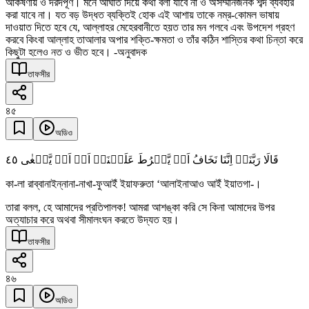
আকর্ষণীয় ও দরদপূর্ণ। মনে আঘাত দিয়ে কথা বলা যাবে না ও অসম্মানজনক শব্দ ব্যবহার
করা যাবে না। যত বড় উদ্ধত ব্যক্তিই হোক এই আশায় তাকে নম্র-কোমল ভাষায়
দাওয়াত দিতে হবে যে, আল্লাহর মেহেরবানীতে হয়ত তার মন গলবে এবং উপদেশ গ্রহণ
করবে কিংবা আল্লাহ তাআলার অপার শক্তি-ক্ষমতা ও তাঁর কঠিন শাস্তির কথা চিন্তা করে
কিছুটা হলেও নত ও ভীত হবে। -অনুবাদক
তাফসীর
৪৫
অডিও
٤٥
قَالَا رَبَّنَاۤ اِنَّنَا نَخَافُ اَنۡ یَّفۡرُطَ عَلَیۡنَاۤ اَوۡ اَنۡ یَّطۡغٰی
কা-লা রাব্বানাইন্নানা-নাখা-ফুআইঁ ইয়াফরুতা ‘আলাইনাআও আইঁ ইয়াতগা-।
তারা বলল, হে আমাদের প্রতিপালক! আমরা আশঙ্কা করি সে কিনা আমাদের উপর
অত্যাচার করে অথবা সীমালংঘন করতে উদ্যত হয়।
তাফসীর
৪৬
অডিও