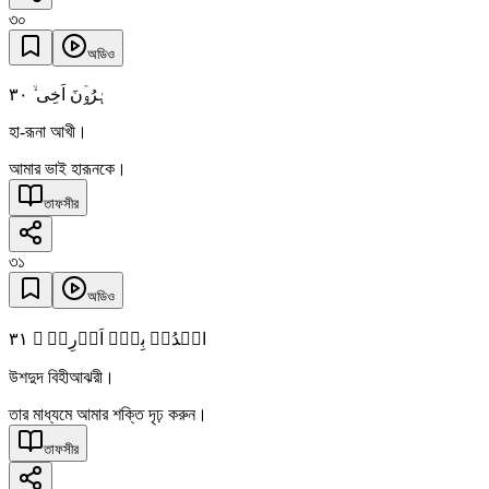
৩০
অডিও
٣۰
ہٰرُوۡنَ اَخِی ۙ
হা-রূনা আখী।
আমার ভাই হারূনকে।
তাফসীর
৩১
অডিও
٣١
اشۡدُدۡ بِہٖۤ اَزۡرِیۡ ۙ
উশদুদ বিহীআঝরী।
তার মাধ্যমে আমার শক্তি দৃঢ় করুন।
তাফসীর