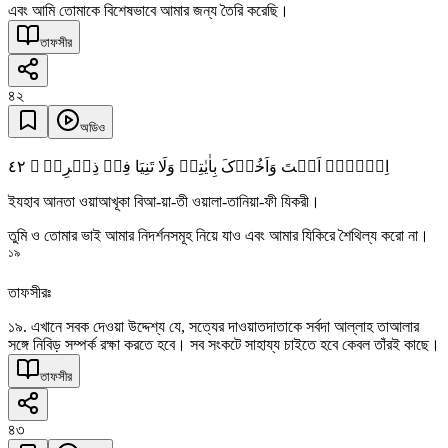
এবং আমি তোমাকে বিশেষভাবে আমার জন্য তৈরি করেছি।
তাফসীর
৪২
অডিও
٤٢
اِذۡہَبۡ اَنۡتَ وَاَخُوۡکَ بِاٰیٰتِیۡ وَلَا تَنِیَا فِیۡ ذِکۡرِیۡ ۚ
ইযহাব আনতা ওয়াআখূকা বিআ-য়া-তী ওয়ালা-তানিয়া-ফী যিকরী।
তুমি ও তোমার ভাই আমার নিদর্শনসমূহ নিয়ে যাও এবং আমার যিকিরে শৈথিল্য করো না।
১৯
তাফসীরঃ
১৯. এখানে সবক দেওয়া উদ্দেশ্য যে, সত্যের দাওয়াতদাতাকে সর্বদা আল্লাহ তাআলার
সঙ্গে নিবিড় সম্পর্ক রক্ষা করতে হবে। সব সংকটে সাহায্য চাইতে হবে কেবল তাঁরই কাছে।
তাফসীর
৪৩