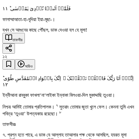
١١
فَلَمَّاۤ اَتٰىہَا نُوۡدِیَ یٰمُوۡسٰی ؕ
ফালাম্মাআতা-হা-নূদিয়া ইয়া-মূছা-।
যখন সে আগুনের কাছে পৌঁছল, ডাক দেওয়া হল হে মূসা!
তাফসীর
১২
অডিও
اِنِّیۡۤ اَنَا رَبُّکَ فَاخۡلَعۡ نَعۡلَیۡکَ ۚ اِنَّکَ بِالۡوَادِ الۡمُقَدَّسِ طُوًی ؕ
١٢
ইন্নীআনা রাব্বুকা ফাখলা‘না‘লাইকা ইন্নাকা বিলওয়া-দিল মুকাদ্দাছি তুওয়া।
৭
নিশ্চয় আমিই তোমার প্রতিপালক।
সুতরাং তোমার জুতা খুলে ফেল। কেননা তুমি এখন
৮
পবিত্র ‘তুওয়া’ উপত্যকায় রয়েছো।
তাফসীরঃ
৭. প্রশ্ন হতে পারে, এ ডাক যে আল্লাহ তাআলার পক্ষ থেকে আসছিল, হযরত মূসা