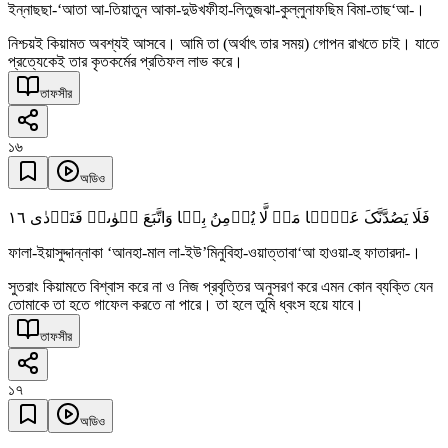
ইন্নাছছা-‘আতা আ-তিয়াতুন আকা-দুউখফীহা-লিতুজঝা-কুল্লুনাফছিম বিমা-তাছ‘আ-।
নিশ্চয়ই কিয়ামত অবশ্যই আসবে। আমি তা (অর্থাৎ তার সময়) গোপন রাখতে চাই। যাতে
প্রত্যেকেই তার কৃতকর্মের প্রতিফল লাভ করে।
তাফসীর
১৬
অডিও
١٦
فَلَا یَصُدَّنَّکَ عَنۡہَا مَنۡ لَّا یُؤۡمِنُ بِہَا وَاتَّبَعَ ہَوٰىہُ فَتَرۡدٰی
ফালা-ইয়াসুদ্দান্নাকা ‘আনহা-মাল লা-ইউ’মিনুবিহা-ওয়াত্তাবা‘আ হাওয়া-হু ফাতারদা-।
সুতরাং কিয়ামতে বিশ্বাস করে না ও নিজ প্রবৃত্তির অনুসরণ করে এমন কোন ব্যক্তি যেন
তোমাকে তা হতে গাফেল করতে না পারে। তা হলে তুমি ধ্বংস হয়ে যাবে।
তাফসীর
১৭
অডিও