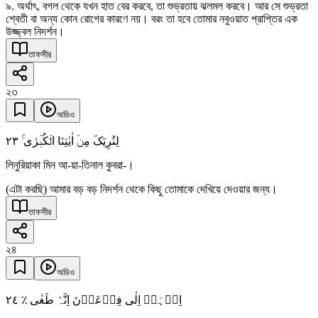
৯. অর্থাৎ, বগল থেকে যখন হাত বের করবে, তা শুভ্রতায় ঝলমল করবে। আর সে শুভ্রতা
শ্বেতী বা অন্য কোন রোগের কারণে নয়। বরং তা হবে তোমার নবুওয়াত প্রাপ্তির এক
উজ্জ্বল নিদর্শন।
তাফসীর
২৩
অডিও
٢٣
لِنُرِیَکَ مِنۡ اٰیٰتِنَا الۡکُبۡرٰی ۚ
লিনুরিয়াকা মিন আ-য়া-তিনাল কুবরা-।
(এটা করছি) আমার বড় বড় নিদর্শন থেকে কিছু তোমাকে দেখিয়ে দেওয়ার জন্য।
তাফসীর
২৪
অডিও
٢٤
اِذۡہَبۡ اِلٰی فِرۡعَوۡنَ اِنَّہٗ طَغٰی ٪