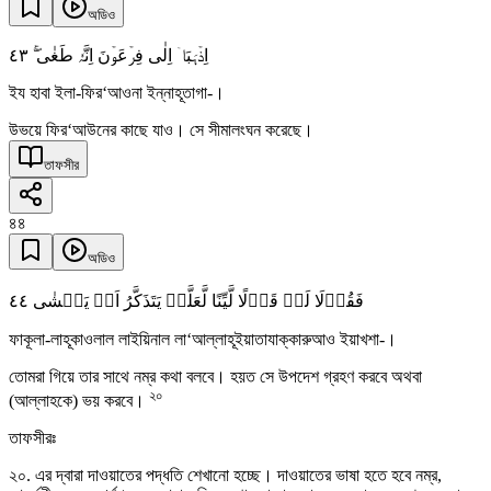
অডিও
٤٣
اِذۡہَبَاۤ اِلٰی فِرۡعَوۡنَ اِنَّہٗ طَغٰی ۚۖ
ইয হাবা ইলা-ফির‘আওনা ইন্নাহূতাগা-।
উভয়ে ফির‘আউনের কাছে যাও। সে সীমালংঘন করেছে।
তাফসীর
৪৪
অডিও
٤٤
فَقُوۡلَا لَہٗ قَوۡلًا لَّیِّنًا لَّعَلَّہٗ یَتَذَکَّرُ اَوۡ یَخۡشٰی
ফাকূলা-লাহূকাওলাল লাইয়িনাল লা‘আল্লাহূইয়াতাযাক্কারুআও ইয়াখশা-।
তোমরা গিয়ে তার সাথে নম্র কথা বলবে। হয়ত সে উপদেশ গ্রহণ করবে অথবা
২০
(আল্লাহকে) ভয় করবে।
তাফসীরঃ
২০. এর দ্বারা দাওয়াতের পদ্ধতি শেখানো হচ্ছে। দাওয়াতের ভাষা হতে হবে নম্র,