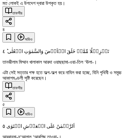
মত লোকই এ উপদেশ দ্বারা উপকৃত হয়।
তাফসীর
৪
অডিও
٤
تَنۡزِیۡلًا مِّمَّنۡ خَلَقَ الۡاَرۡضَ وَالسَّمٰوٰتِ الۡعُلٰی ؕ
তানঝীলাম মিম্মান খালাকাল আরদা ওয়াছছামা-ওয়া-তিল ‘ঊলা-।
এটা সেই সত্তার পক্ষ হতে অল্প-অল্প করে নাযিল করা হচ্ছে, যিনি পৃথিবী ও সমুচ্চ
আকাশমণ্ডলী সৃষ্টি করেছেন।
তাফসীর
৫
অডিও
٥
اَلرَّحۡمٰنُ عَلَی الۡعَرۡشِ اسۡتَوٰی
আররাহমা-নু‘আলাল ‘আরশিছ তাওয়া-।