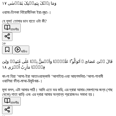
١٧
وَمَا تِلۡکَ بِیَمِیۡنِکَ یٰمُوۡسٰی
ওয়ামা-তিলকা বিইয়ামীনিকা ইয়া-মূছা-।
হে মূসা! তোমার ডান হাতে ওটা কী?
তাফসীর
১৮
অডিও
قَالَ ہِیَ عَصَایَ ۚ اَتَوَکَّوٴُا عَلَیۡہَا وَاَہُشُّ بِہَا عَلٰی غَنَمِیۡ وَلِیَ
١٨
فِیۡہَا مَاٰرِبُ اُخۡرٰی
কা-লা হিয়া ‘আসা-ইয়া আতাওয়াক্কাউ ‘আলাইহা-ওয়া আহুশশুবিহা-‘আলা-গানামী
ওয়ালিয়া ফীহা-মাআ-রিবুউখরা-।
মূসা বলল, এটা আমার লাঠি। আমি এতে ভর করি, এর দ্বারা আমার মেষপালের জন্য (গাছ
থেকে) পাতা ঝাড়ি এবং এর দ্বারা আমার অন্যান্য প্রয়োজনও সমাধা হয়।
তাফসীর