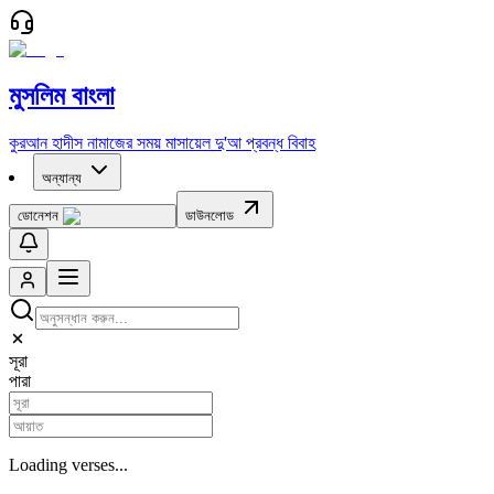
মুসলিম বাংলা
কুরআন
হাদীস
নামাজের সময়
মাসায়েল
দু'আ
প্রবন্ধ
বিবাহ
অন্যান্য
ডোনেশন
ডাউনলোড
সূরা
পারা
Loading verses...