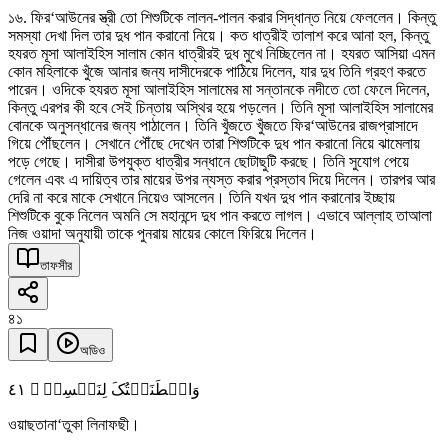
১৬. ফির‘আউনের স্ত্রী তো শিশুটিকে লালন-পালন করার সিদ্ধান্ত নিয়ে ফেললেন। কিন্তু
সমস্যা দেখা দিল তার দুধ পান করানো নিয়ে। কত ধাত্রীই তালাশ করে আনা হল, কিন্তু
হযরত মূসা আলাইহিস সালাম কোন ধাত্রীরই দুধ মুখে নিচ্ছিলেন না। হযরত আসিয়া এমন
কোন মহিলাকে খুঁজে আনার জন্য দাসীদেরকে পাঠিয়ে দিলেন, যার দুধ তিনি গ্রহণ করতে
পারেন। ওদিকে হযরত মূসা আলাইহিস সালামের মা সন্তানকে নদীতে তো ফেলে দিলেন,
কিন্তু এরপর কী হবে সেই চিন্তায় অস্থির হয়ে পড়লেন। তিনি মূসা আলাইহিস সালামের
বোনকে অনুসন্ধানের জন্য পাঠালেন। তিনি খুঁজতে খুঁজতে ফির‘আউনের রাজপ্রাসাদে
গিয়ে পৌঁছলেন। সেখানে পৌঁছে দেখেন তারা শিশুটিকে দুধ পান করানো নিয়ে ঝামেলায়
পড়ে গেছে। দাসীরা উপযুক্ত ধাত্রীর সন্ধানে ছোটাছুটি করছে। তিনি সুযোগ পেয়ে
গেলেন এবং এ দায়িত্ব তার মায়ের উপর ন্যস্ত করার প্রস্তাব দিয়ে দিলেন। তারপর আর
দেরি না করে মাকে সেখানে নিয়েও আসলেন। তিনি যখন দুধ পান করানোর ইচ্ছায়
শিশুটিকে বুকে নিলেন অমনি সে মহানন্দে দুধ পান করতে লাগল। এভাবে আল্লাহ তাআলা
নিজ ওয়াদা অনুযায়ী তাকে পুনরায় মায়ের কোলে ফিরিয়ে দিলেন।
তাফসীর
৪১
অডিও
٤١
وَاصۡطَنَعۡتُکَ لِنَفۡسِیۡ ۚ
ওয়াছতানা‘তুকা লিনাফছী।