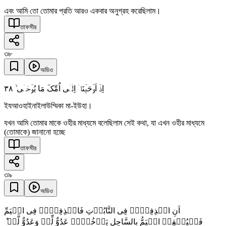
এবং আমি তো তোমার প্রতি আরও একবার অনুগ্রহ করেছিলাম।
তাফসীর
৩৮
অডিও
٣٨
اِذۡ اَوۡحَیۡنَاۤ اِلٰۤی اُمِّکَ مَا یُوۡحٰۤی ۙ
ইযআওহাইনাইলাউম্মিকা মা-ইউহা।
যখন আমি তোমার মাকে ওহীর মাধ্যমে বলেছিলাম সেই কথা, যা এখন ওহীর মাধ্যমে
(তোমাকে) জানানো হচ্ছে
তাফসীর
৩৯
অডিও
اَنِ اقۡذِفِیۡہِ فِی التَّابُوۡتِ فَاقۡذِفِیۡہِ فِی الۡیَمِّ
فَلۡیُلۡقِہِ الۡیَمُّ بِالسَّاحِلِ یَاۡخُذۡہُ عَدُوٌّ لِّیۡ وَعَدُوٌّ لَّہٗ ؕ