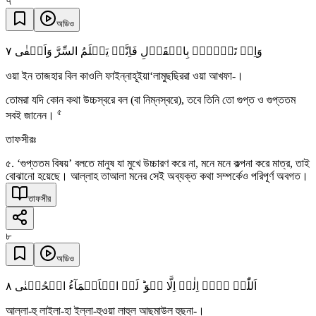
৭
অডিও
٧
وَاِنۡ تَجۡہَرۡ بِالۡقَوۡلِ فَاِنَّہٗ یَعۡلَمُ السِّرَّ وَاَخۡفٰی
ওয়া ইন তাজহার বিল কাওলি ফাইন্নাহূইয়া‘লামুছছিররা ওয়া আখফা-।
তোমরা যদি কোন কথা উচ্চস্বরে বল (বা নিম্নস্বরে), তবে তিনি তো গুপ্ত ও গুপ্ততম
৫
সবই জানেন।
তাফসীরঃ
৫. ‘গুপ্ততম বিষয়’ বলতে মানুষ যা মুখে উচ্চারণ করে না, মনে মনে কল্পনা করে মাত্র, তাই
বোঝানো হয়েছে। আল্লাহ তাআলা মনের সেই অব্যক্ত কথা সম্পর্কেও পরিপূর্ণ অবগত।
তাফসীর
৮
অডিও
٨
اَللّٰہُ لَاۤ اِلٰہَ اِلَّا ہُوَ ؕ لَہُ الۡاَسۡمَآءُ الۡحُسۡنٰی
আল্লা-হু লাইলা-হা ইল্লা-হুওয়া লাহুল আছমাউল হুছনা-।