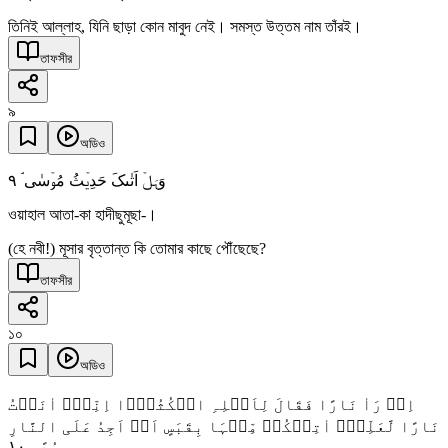
তিনিই আল্লাহ, যিনি ছাড়া কোন মাবুদ নেই। সমস্ত উত্তম নাম তাঁরই।
তাফসীর
৯
অডিও
٩
وَہَلۡ اَتٰىکَ حَدِیۡثُ مُوۡسٰی ۘ
ওয়াহাল আতা-কা হাদীছুমূছা-।
(হে নবী!) মূসার বৃত্তান্ত কি তোমার কাছে পৌঁছেছে?
তাফসীর
১০
অডিও
اِذۡ رَاٰ نَارًا فَقَالَ لِاَہۡلِہِ امۡکُثُوۡۤا اِنِّیۡۤ اٰنَسۡتُ
نَارًا لَّعَلِّیۡۤ اٰتِیۡکُمۡ مِّنۡہَا بِقَبَسٍ اَوۡ اَجِدُ عَلَی النَّارِ
١۰
ہُدًی