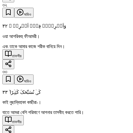
৩২
অডিও
٣٢
وَاَشۡرِکۡہُ فِیۡۤ اَمۡرِیۡ ۙ
ওয়া আশরিকহু ফীআমরী।
এবং তাকে আমার কাজে শরীক বানিয়ে দিন।
তাফসীর
৩৩
অডিও
٣٣
کَیۡ نُسَبِّحَکَ کَثِیۡرًا ۙ
কাই নুছাব্বিহাকা কাছীরা-।
যাতে আমরা বেশি পরিমাণে আপনার তাসবীহ করতে পারি।
তাফসীর