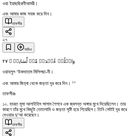
ওয়া ইয়াছছিরলীআমরী।
এবং আমার কাজ সহজ করে দিন।
তাফসীর
২৭
অডিও
٢٧
وَاحۡلُلۡ عُقۡدَۃً مِّنۡ لِّسَانِیۡ ۙ
ওয়াহলুল ‘উকদাতাম মিলিলছা-নী।
১০
এবং আমার জিহ্বা থেকে জড়তা দূর করে দিন।
তাফসীরঃ
১০. হযরত মূসা আলাইহিস সালাম শৈশবে এক জ্বলন্ত অঙ্গার মুখে দিয়েছিলেন। তার
কারণে তাঁর মুখে কিছুটা তোতলামি ও জড়তা সৃষ্টি হয়ে গিয়েছিল। তিনি সেটাই দূর করে
দেওয়ার দু‘আ করেছেন।
তাফসীর