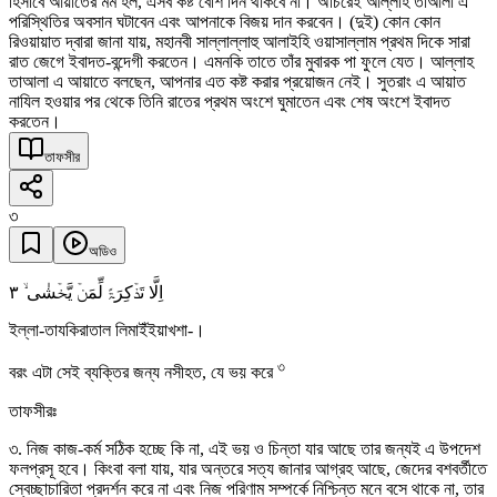
হিসাবে আয়াতের মর্ম হল, এসব কষ্ট বেশি দিন থাকবে না। অচিরেই আল্লাহ তাআলা এ
পরিস্থিতির অবসান ঘটাবেন এবং আপনাকে বিজয় দান করবেন। (দুই) কোন কোন
রিওয়ায়াত দ্বারা জানা যায়, মহানবী সাল্লাল্লাহু আলাইহি ওয়াসাল্লাম প্রথম দিকে সারা
রাত জেগে ইবাদত-বন্দেগী করতেন। এমনকি তাতে তাঁর মুবারক পা ফুলে যেত। আল্লাহ
তাআলা এ আয়াতে বলছেন, আপনার এত কষ্ট করার প্রয়োজন নেই। সুতরাং এ আয়াত
নাযিল হওয়ার পর থেকে তিনি রাতের প্রথম অংশে ঘুমাতেন এবং শেষ অংশে ইবাদত
করতেন।
তাফসীর
৩
অডিও
٣
اِلَّا تَذۡکِرَۃً لِّمَنۡ یَّخۡشٰی ۙ
ইল্লা-তাযকিরাতাল লিমাইঁইয়াখশা-।
৩
বরং এটা সেই ব্যক্তির জন্য নসীহত, যে ভয় করে
তাফসীরঃ
৩. নিজ কাজ-কর্ম সঠিক হচ্ছে কি না, এই ভয় ও চিন্তা যার আছে তার জন্যই এ উপদেশ
ফলপ্রসূ হবে। কিংবা বলা যায়, যার অন্তরে সত্য জানার আগ্রহ আছে, জেদের বশবর্তীতে
স্বেচ্ছাচারিতা প্রদর্শন করে না এবং নিজ পরিণাম সম্পর্কে নিশ্চিন্ত মনে বসে থাকে না, তার