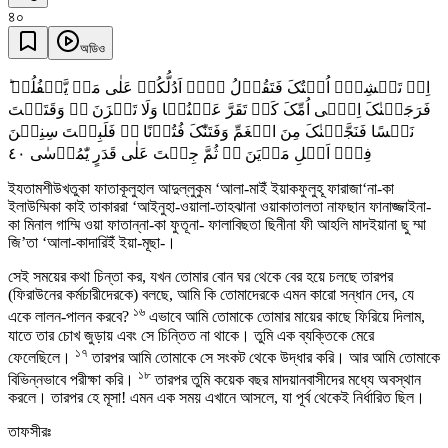
৪০
অডিও
اِذۡ تَمۡشِیۡۤ اُخۡتُکَ فَتَقُوۡلُ ہَلۡ اَدُلُّکُمۡ عَلٰی مَنۡ یَّکۡفُلُہٗ ؕ
فَرَجَعۡنٰکَ اِلٰۤی اُمِّکَ کَیۡ تَقَرَّ عَیۡنُہَا وَلَا تَحۡزَنَ ۬ؕ وَقَتَلۡتَ
نَفۡسًا فَنَجَّیۡنٰکَ مِنَ الۡغَمِّ وَفَتَنّٰکَ فُتُوۡنًا ۬۟ فَلَبِثۡتَ سِنِیۡنَ
٤۰
فِیۡۤ اَہۡلِ مَدۡیَنَ ۬ۙ ثُمَّ جِئۡتَ عَلٰی قَدَرٍ یّٰمُوۡسٰی
ইযতামশীউখতুকা ফাতাকূলুহাল আদুল্লুকুম ‘আলা-মাইঁ ইয়াকফুলুহূ ফারাজা‘না-কা
ইলাউম্মিকা কাই তাকাররা ‘আইনুহা-ওয়ালা-তাহঝানা ওয়াকাতালতা নাফছান ফানাজ্জাইনা-
কা মিনাল গাম্মি ওয়া ফাতান্না-কা ফুতূনা- ফালাবিছতা ছিনীনা ফী আহলি মাদইয়ানা ছু ম্মা
জি’তা ‘আলা-কাদারিইঁ ইয়া-মূছা-।
সেই সময়ের কথা চিন্তা কর, যখন তোমার বোন ঘর থেকে বের হয়ে চলছে তারপর
(ফিরাউনের কর্মচারীদেরকে) বলছে, আমি কি তোমাদেরকে এমন কারো সন্ধান দেব, যে
১৬
একে লালন-পালন করবে?
এভাবে আমি তোমাকে তোমার মায়ের কাছে ফিরিয়ে দিলাম,
যাতে তার চোখ জুড়ায় এবং সে চিন্তিত না থাকে। তুমি এক ব্যক্তিকে মেরে
১৭
ফেলেছিলে।
তারপর আমি তোমাকে সে সংকট থেকে উদ্ধার করি। আর আমি তোমাকে
১৮
বিভিন্নভাবে পরীক্ষা করি।
তারপর তুমি কয়েক বছর মাদয়ানবাসীদের মধ্যে অবস্থান
করলে। তারপর হে মূসা! এমন এক সময় এখানে আসলে, যা পূর্ব থেকেই নির্ধারিত ছিল।
তাফসীরঃ