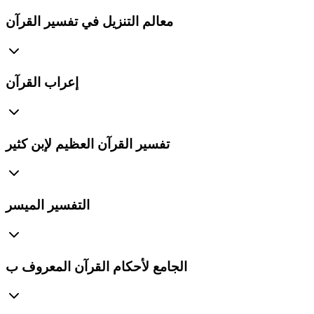
معالم التنزيل في تفسير القرآن
إعراب القرآن
تفسير القرآن العظيم لإبن كثير
التفسير الميسر
الجامع لأحكام القرآن المعروف ب