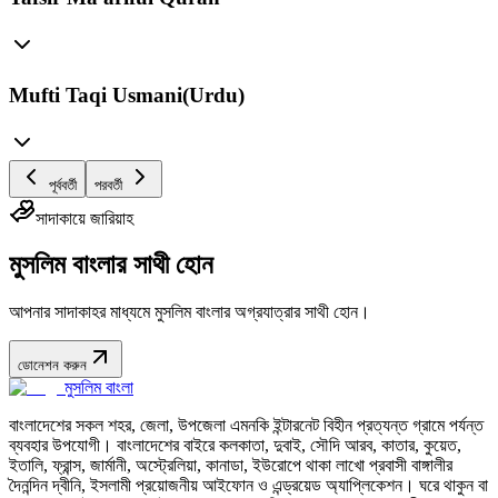
Mufti Taqi Usmani(Urdu)
পূর্ববর্তী
পরবর্তী
সাদাকায়ে জারিয়াহ
মুসলিম বাংলার সাথী হোন
আপনার সাদাকাহর মাধ্যমে মুসলিম বাংলার অগ্রযাত্রার সাথী হোন।
ডোনেশন করুন
মুসলিম বাংলা
বাংলাদেশের সকল শহর, জেলা, উপজেলা এমনকি ইন্টারনেট বিহীন প্রত্যন্ত গ্রামে পর্যন্ত
ব্যবহার উপযোগী। বাংলাদেশের বাইরে কলকাতা, দুবাই, সৌদি আরব, কাতার, কুয়েত,
ইতালি, ফ্রান্স, জার্মানী, অস্ট্রেলিয়া, কানাডা, ইউরোপে থাকা লাখো প্রবাসী বাঙ্গালীর
দৈনন্দিন দ্বীনি, ইসলামী প্রয়োজনীয় আইফোন ও এন্ড্রয়েড অ্যাপ্লিকেশন। ঘরে থাকুন বা