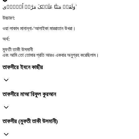
وَلَقَدۡ مَنَنَّا عَلَیۡکَ مَرَّۃً اُخۡرٰۤی ۙ
উচ্চারণ:
ওয়া লাকাদ মানান্না-‘আলাইকা মাররাতান উখরা।
অর্থ:
মুফতী তাকী উসমানী
এবং আমি তো তোমার প্রতি আরও একবার অনুগ্রহ করেছিলাম।
তাফসীরে ইবনে কাছীর
তাফসীরে মাআ'রিফুল কুরআন
তাফসীর (মুফতী তাকী উসমানী)