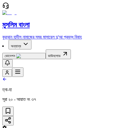
মুসলিম বাংলা
কুরআন
হাদীস
নামাজের সময়
মাসায়েল
দু'আ
প্রবন্ধ
বিবাহ
অন্যান্য
ডোনেশন
ডাউনলোড
ত্বা-হা
সূরা
২০
- আয়াত নং
৩৭