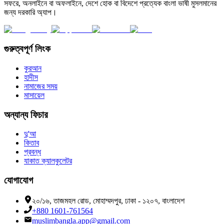
সফরে, অনলাইনে বা অফলাইনে, দেশে হোক বা বিদেশে প্রত্যেক বাংলা ভাষী মুসলমানের
জন্য দরকারি অ্যাপ।
গুরুত্বপূর্ণ লিংক
কুরআন
হাদীস
নামাজের সময়
মাসায়েল
অন্যান্য ফিচার
দু'আ
কিতাব
প্রবন্ধ
যাকাত ক্যালকুলেটর
যোগাযোগ
২০/১৬, তাজমহল রোড, মোহাম্মদপুর, ঢাকা - ১২০৭, বাংলাদেশ
+880 1601-761564
muslimbangla.app@gmail.com