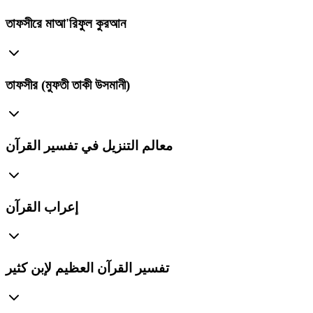
তাফসীরে মাআ'রিফুল কুরআন
তাফসীর (মুফতী তাকী উসমানী)
معالم التنزيل في تفسير القرآن
إعراب القرآن
تفسير القرآن العظيم لإبن كثير