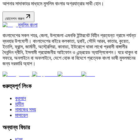
আপনার সাদাকাহর মাধ্যমে মুসলিম বাংলার অগ্রযাত্রার সাথী হোন।
ডোনেশন করুন
মুসলিম বাংলা
বাংলাদেশের সকল শহর, জেলা, উপজেলা এমনকি ইন্টারনেট বিহীন প্রত্যন্ত গ্রামে পর্যন্ত
ব্যবহার উপযোগী। বাংলাদেশের বাইরে কলকাতা, দুবাই, সৌদি আরব, কাতার, কুয়েত,
ইতালি, ফ্রান্স, জার্মানী, অস্ট্রেলিয়া, কানাডা, ইউরোপে থাকা লাখো প্রবাসী বাঙ্গালীর
দৈনন্দিন দ্বীনি, ইসলামী প্রয়োজনীয় আইফোন ও এন্ড্রয়েড অ্যাপ্লিকেশন। ঘরে থাকুন বা
সফরে, অনলাইনে বা অফলাইনে, দেশে হোক বা বিদেশে প্রত্যেক বাংলা ভাষী মুসলমানের
জন্য দরকারি অ্যাপ।
গুরুত্বপূর্ণ লিংক
কুরআন
হাদীস
নামাজের সময়
মাসায়েল
অন্যান্য ফিচার
দু'আ