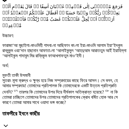
فَرَجَعَ مُوۡسٰۤی اِلٰی قَوۡمِہٖ غَضۡبَانَ اَسِفًا ۬ۚ قَالَ یٰقَوۡمِ اَلَمۡ
یَعِدۡکُمۡ رَبُّکُمۡ وَعۡدًا حَسَنًا ۬ؕ اَفَطَالَ عَلَیۡکُمُ الۡعَہۡدُ اَمۡ
اَرَدۡتُّمۡ اَنۡ یَّحِلَّ عَلَیۡکُمۡ غَضَبٌ مِّنۡ رَّبِّکُمۡ فَاَخۡلَفۡتُمۡ
مَّوۡعِدِیۡ
উচ্চারণ:
ফারাজা‘আ মূছাইলা-কাওমিহী গাদবা-না আছিফান কা-লা ইয়া-কাওমি আলাম ইয়া‘ইদকুম
রাব্বুকুম ওয়া‘দান হাছানান আফাতা-লা ‘আলাইকুমুল ‘আহদুআম আরাততুম আইঁ ইয়াহিল্লা
‘আলাইকুম গাদাবুম মির রাব্বিকুম ফাআখলাফতুম মাও‘ইদী।
অর্থ:
মুফতী তাকী উসমানী
সুতরাং মূসা ক্রুদ্ধ ও ক্ষুব্ধ হয়ে নিজ সম্প্রদায়ের কাছে ফিরে আসল। সে বলল, হে
আমার সম্প্রদায়! তোমাদের প্রতিপালক কি তোমাদেরকে একটি উত্তম প্রতিশ্রুতি
৩৭
৩৮
দেননি?
তারপর কি তোমাদের উপর দিয়ে দীর্ঘকাল অতিক্রান্ত হয়েছে?
না কি
তোমরা চাচ্ছিলে তোমাদের উপর তোমাদের প্রতিপালকের ক্রোধ বর্ষিত হোক আর সে
কারণে তোমরা আমার সাথে ওয়াদা ভঙ্গ করেছ?
তাফসীরে ইবনে কাছীর