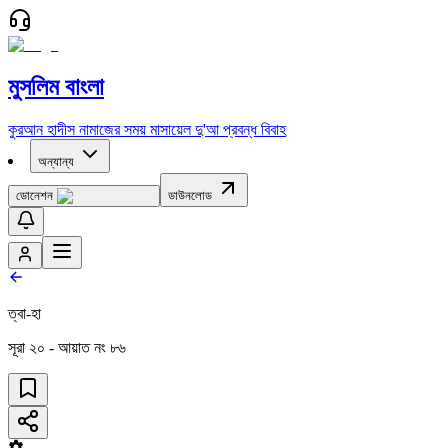
মুসলিম বাংলা
কুরআন
হাদীস
নামাজের সময়
মাসায়েল
দু'আ
প্রবন্ধ
বিবাহ
অন্যান্য
ডোনেশন
ডাউনলোড
ত্বা-হা
সূরা
২০
- আয়াত নং
৮৬