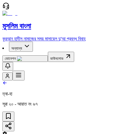
মুসলিম বাংলা
কুরআন
হাদীস
নামাজের সময়
মাসায়েল
দু'আ
প্রবন্ধ
বিবাহ
অন্যান্য
ডোনেশন
ডাউনলোড
ত্বা-হা
সূরা
২০
- আয়াত নং
৬৭