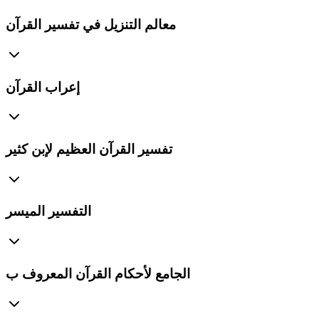
معالم التنزيل في تفسير القرآن
إعراب القرآن
تفسير القرآن العظيم لإبن كثير
التفسير الميسر
الجامع لأحكام القرآن المعروف ب