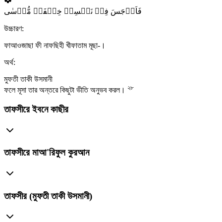
فَاَوۡجَسَ فِیۡ نَفۡسِہٖ خِیۡفَۃً مُّوۡسٰی
উচ্চারণ:
ফাআওজাছা ফী নাফছিহী খীফাতাম মূছা-।
অর্থ:
মুফতী তাকী উসমানী
২৮
ফলে মূসা তার অন্তরে কিছুটা ভীতি অনুভব করল।
তাফসীরে ইবনে কাছীর
তাফসীরে মাআ'রিফুল কুরআন
তাফসীর (মুফতী তাকী উসমানী)