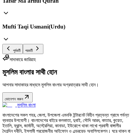
Tafsir Ma'ariful Quran
Mufti Taqi Usmani(Urdu)
পূর্ববর্তী
পরবর্তী
সাদাকায়ে জারিয়াহ
মুসলিম বাংলার সাথী হোন
আপনার সাদাকাহর মাধ্যমে মুসলিম বাংলার অগ্রযাত্রার সাথী হোন।
ডোনেশন করুন
মুসলিম বাংলা
বাংলাদেশের সকল শহর, জেলা, উপজেলা এমনকি ইন্টারনেট বিহীন প্রত্যন্ত গ্রামে পর্যন্ত
ব্যবহার উপযোগী। বাংলাদেশের বাইরে কলকাতা, দুবাই, সৌদি আরব, কাতার, কুয়েত,
ইতালি, ফ্রান্স, জার্মানী, অস্ট্রেলিয়া, কানাডা, ইউরোপে থাকা লাখো প্রবাসী বাঙ্গালীর
দৈনন্দিন দ্বীনি, ইসলামী প্রয়োজনীয় আইফোন ও এন্ড্রয়েড অ্যাপ্লিকেশন। ঘরে থাকুন বা