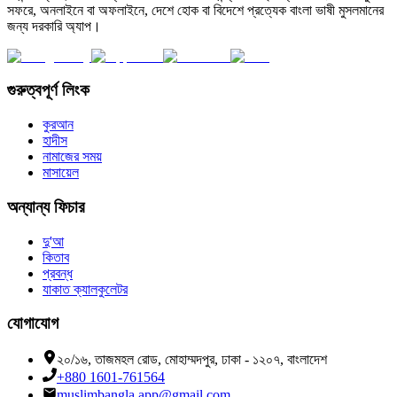
সফরে, অনলাইনে বা অফলাইনে, দেশে হোক বা বিদেশে প্রত্যেক বাংলা ভাষী মুসলমানের
জন্য দরকারি অ্যাপ।
গুরুত্বপূর্ণ লিংক
কুরআন
হাদীস
নামাজের সময়
মাসায়েল
অন্যান্য ফিচার
দু'আ
কিতাব
প্রবন্ধ
যাকাত ক্যালকুলেটর
যোগাযোগ
২০/১৬, তাজমহল রোড, মোহাম্মদপুর, ঢাকা - ১২০৭, বাংলাদেশ
+880 1601-761564
muslimbangla.app@gmail.com