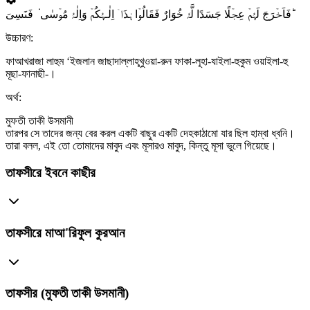
فَاَخۡرَجَ لَہُمۡ عِجۡلًا جَسَدًا لَّہٗ خُوَارٌ فَقَالُوۡا ہٰذَاۤ اِلٰـہُکُمۡ وَاِلٰہُ مُوۡسٰی ۬ فَنَسِیَ ؕ
উচ্চারণ:
ফাআখরাজা লাহুম ‘ইজলান জাছাদাল্লাহূখুওয়া-রুন ফাকা-লূহা-যাইলা-হুকুম ওয়াইলা-হু
মূছা-ফানাছী-।
অর্থ:
মুফতী তাকী উসমানী
তারপর সে তাদের জন্য বের করল একটি বাছুর একটি দেহকাঠামো যার ছিল হাম্বা ধ্বনি।
তারা বলল, এই তো তোমাদের মাবুদ এবং মূসারও মাবুদ, কিন্তু মূসা ভুলে গিয়েছে।
তাফসীরে ইবনে কাছীর
তাফসীরে মাআ'রিফুল কুরআন
তাফসীর (মুফতী তাকী উসমানী)