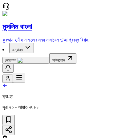
মুসলিম বাংলা
কুরআন
হাদীস
নামাজের সময়
মাসায়েল
দু'আ
প্রবন্ধ
বিবাহ
অন্যান্য
ডোনেশন
ডাউনলোড
ত্বা-হা
সূরা
২০
- আয়াত নং
৮৮