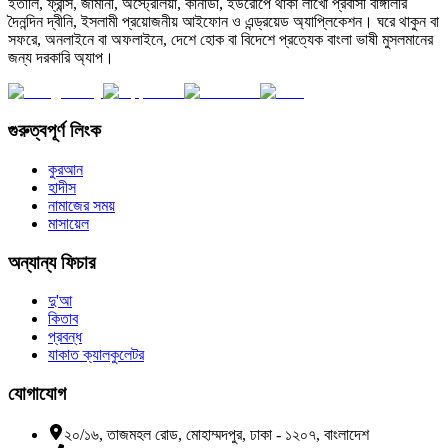
ইতালি, ফ্রান্স, জার্মানী, অস্ট্রেলিয়া, কানাডা, ইউরোপে থাকা লাখো প্রবাসী বাঙ্গালীর
দৈনন্দিন দ্বীনি, ইসলামী প্রয়োজনীয় আইফোন ও এন্ড্রয়েড অ্যাপ্লিকেশন। ঘরে থাকুন বা
সফরে, অনলাইনে বা অফলাইনে, দেশে হোক বা বিদেশে প্রত্যেক বাংলা ভাষী মুসলমানের
জন্য দরকারি অ্যাপ।
গুরুত্বপূর্ণ লিংক
কুরআন
হাদীস
নামাজের সময়
মাসায়েল
অন্যান্য ফিচার
দু'আ
কিতাব
প্রবন্ধ
যাকাত ক্যালকুলেটর
যোগাযোগ
২০/১৬, তাজমহল রোড, মোহাম্মদপুর, ঢাকা - ১২০৭, বাংলাদেশ