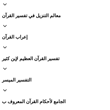
معالم التنزيل في تفسير القرآن
إعراب القرآن
تفسير القرآن العظيم لإبن كثير
التفسير الميسر
الجامع لأحكام القرآن المعروف ب