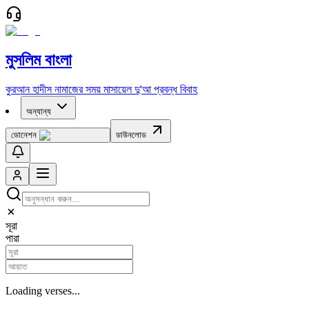
মুসলিম বাংলা
কুরআন
হাদীস
নামাজের সময়
মাসায়েল
দু'আ
প্রবন্ধ
বিবাহ
অন্যান্য
ডোনেশন
ডাউনলোড
সূরা
পারা
Loading verses...