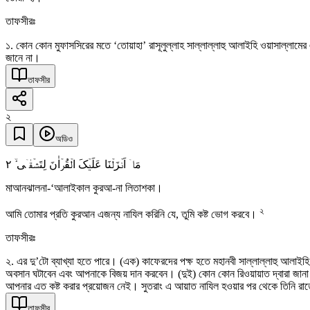
তাফসীরঃ
১. কোন কোন মুফাসসিরের মতে ‘তোয়াহা’ রাসূলুল্লাহ সাল্লাল্লাহু আলাইহি ওয়াসাল্লামের একটি নাম। কেউ বলেন, বিভিন্ন সূরার শুরু
জানে না।
তাফসীর
২
অডিও
٢
مَاۤ اَنۡزَلۡنَا عَلَیۡکَ الۡقُرۡاٰنَ لِتَشۡقٰۤی ۙ
মাআনঝালনা-‘আলাইকাল কুরআ-না লিতাশকা।
২
আমি তোমার প্রতি কুরআন এজন্য নাযিল করিনি যে, তুমি কষ্ট ভোগ করবে।
তাফসীরঃ
২. এর দু’টো ব্যাখ্যা হতে পারে। (এক) কাফেরদের পক্ষ হতে মহানবী সাল্লাল্লাহু আলাইহ
অবসান ঘটাবেন এবং আপনাকে বিজয় দান করবেন। (দুই) কোন কোন রিওয়ায়াত দ্বারা জানা য
আপনার এত কষ্ট করার প্রয়োজন নেই। সুতরাং এ আয়াত নাযিল হওয়ার পর থেকে তিনি রা
তাফসীর