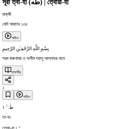
সূরা ত্বা-হা
(
طه
)
|
ত্বোয়া-হা
মাক্কী
মোট আয়াতঃ ১৩৫
অডিও
بِسْمِ اللَّهِ الرَّحْمَـٰنِ الرَّحِيمِ
পরম করুণাময় ও অসীম দয়ালু আল্লাহর নামে
তাফসীর
১
অডিও
١
طٰہٰ ۚ
তা-হা-
১
তোয়া-হা।