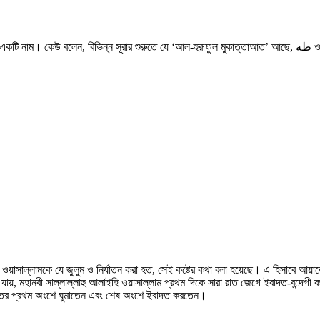
তে যে ‘আল-হুরূফুল মুকাত্তাআত’ আছে, طه ও সেই রকমেরই ‘আল-হুরূফুল মুকাত্তাআত’। এর প্রকৃত অর্থ আল্লাহ তাআলা ছাড়া কেউ
ি ওয়াসাল্লামকে যে জুলুম ও নির্যাতন করা হত, সেই কষ্টের কথা বলা হয়েছে। এ হিসাবে আয়
ায়, মহানবী সাল্লাল্লাহু আলাইহি ওয়াসাল্লাম প্রথম দিকে সারা রাত জেগে ইবাদত-বন্দ
তের প্রথম অংশে ঘুমাতেন এবং শেষ অংশে ইবাদত করতেন।