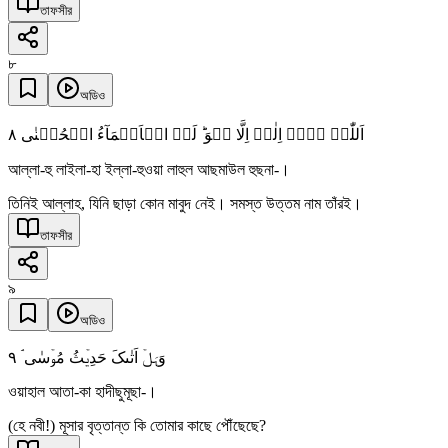
তাফসীর
৮
অডিও
٨
اَللّٰہُ لَاۤ اِلٰہَ اِلَّا ہُوَ ؕ لَہُ الۡاَسۡمَآءُ الۡحُسۡنٰی
আল্লা-হু লাইলা-হা ইল্লা-হুওয়া লাহুল আছমাউল হুছনা-।
তিনিই আল্লাহ, যিনি ছাড়া কোন মাবুদ নেই। সমস্ত উত্তম নাম তাঁরই।
তাফসীর
৯
অডিও
٩
وَہَلۡ اَتٰىکَ حَدِیۡثُ مُوۡسٰی ۘ
ওয়াহাল আতা-কা হাদীছুমূছা-।
(হে নবী!) মূসার বৃত্তান্ত কি তোমার কাছে পৌঁছেছে?