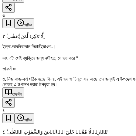
৩
অডিও
٣
اِلَّا تَذۡکِرَۃً لِّمَنۡ یَّخۡشٰی ۙ
ইল্লা-তাযকিরাতাল লিমাইঁইয়াখশা-।
৩
বরং এটা সেই ব্যক্তির জন্য নসীহত, যে ভয় করে
তাফসীরঃ
৩. নিজ কাজ-কর্ম সঠিক হচ্ছে কি না, এই ভয় ও চিন্তা যার আছে তার জন্যই এ উপদেশ ফলপ্র
লোকই এ উপদেশ দ্বারা উপকৃত হয়।
তাফসীর
৪
অডিও
٤
تَنۡزِیۡلًا مِّمَّنۡ خَلَقَ الۡاَرۡضَ وَالسَّمٰوٰتِ الۡعُلٰی ؕ