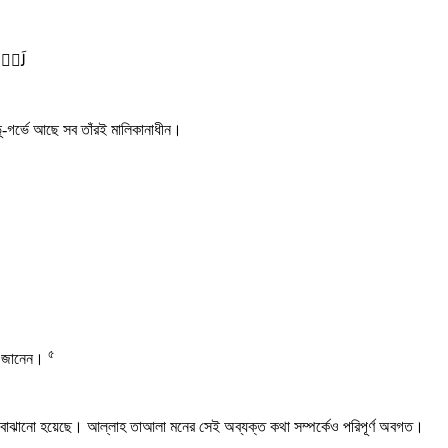
لَہٗ 
-গর্ভে আছে সব তাঁরই মালিকানাধীন।
৫
বই জানেন।
 তাই বোঝানো হয়েছে। আল্লাহ তাআলা মনের সেই অব্যক্ত কথা সম্পর্কেও পরিপূর্ণ অবগত।