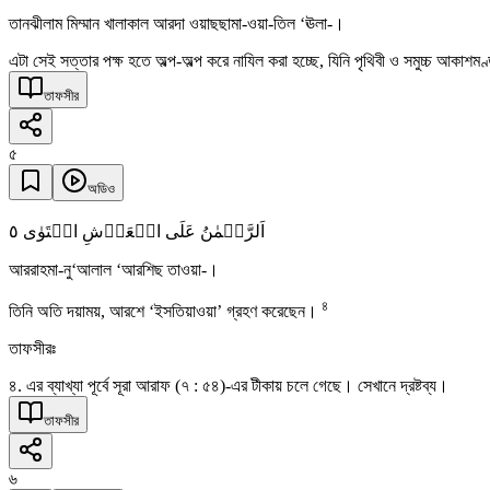
তানঝীলাম মিম্মান খালাকাল আরদা ওয়াছছামা-ওয়া-তিল ‘ঊলা-।
এটা সেই সত্তার পক্ষ হতে অল্প-অল্প করে নাযিল করা হচ্ছে, যিনি পৃথিবী ও সমুচ্চ আকাশমণ্
তাফসীর
৫
অডিও
٥
اَلرَّحۡمٰنُ عَلَی الۡعَرۡشِ اسۡتَوٰی
আররাহমা-নু‘আলাল ‘আরশিছ তাওয়া-।
৪
তিনি অতি দয়াময়, আরশে ‘ইসতিয়াওয়া’ গ্রহণ করেছেন।
তাফসীরঃ
৪. এর ব্যাখ্যা পূর্বে সূরা আরাফ (৭ : ৫৪)-এর টীকায় চলে গেছে। সেখানে দ্রষ্টব্য।
তাফসীর
৬