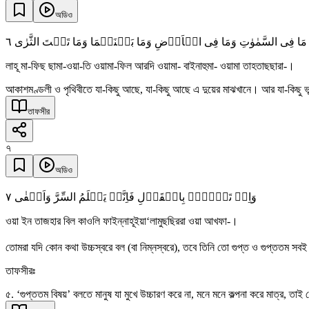
অডিও
٦
مَا فِی السَّمٰوٰتِ وَمَا فِی الۡاَرۡضِ وَمَا بَیۡنَہُمَا وَمَا تَحۡتَ الثَّرٰی
লাহূ মা-ফিছ ছামা-ওয়া-তি ওয়ামা-ফিল আরদি ওয়ামা- বাইনাহুমা- ওয়ামা তাহতাছছারা-।
আকাশমণ্ডলী ও পৃথিবীতে যা-কিছু আছে, যা-কিছু আছে এ দুয়ের মাঝখানে। আর যা-কিছু ভূ
তাফসীর
৭
অডিও
٧
وَاِنۡ تَجۡہَرۡ بِالۡقَوۡلِ فَاِنَّہٗ یَعۡلَمُ السِّرَّ وَاَخۡفٰی
ওয়া ইন তাজহার বিল কাওলি ফাইন্নাহূইয়া‘লামুছছিররা ওয়া আখফা-।
তোমরা যদি কোন কথা উচ্চস্বরে বল (বা নিম্নস্বরে), তবে তিনি তো গুপ্ত ও গুপ্ততম স
তাফসীরঃ
৫. ‘গুপ্ততম বিষয়’ বলতে মানুষ যা মুখে উচ্চারণ করে না, মনে মনে কল্পনা করে মাত্র,