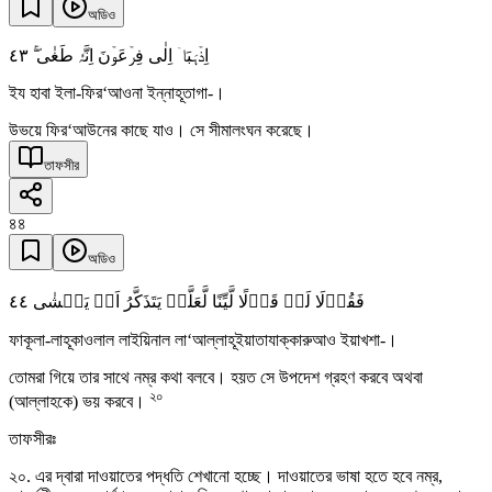
অডিও
٤٣
اِذۡہَبَاۤ اِلٰی فِرۡعَوۡنَ اِنَّہٗ طَغٰی ۚۖ
ইয হাবা ইলা-ফির‘আওনা ইন্নাহূতাগা-।
উভয়ে ফির‘আউনের কাছে যাও। সে সীমালংঘন করেছে।
তাফসীর
৪৪
অডিও
٤٤
فَقُوۡلَا لَہٗ قَوۡلًا لَّیِّنًا لَّعَلَّہٗ یَتَذَکَّرُ اَوۡ یَخۡشٰی
ফাকূলা-লাহূকাওলাল লাইয়িনাল লা‘আল্লাহূইয়াতাযাক্কারুআও ইয়াখশা-।
তোমরা গিয়ে তার সাথে নম্র কথা বলবে। হয়ত সে উপদেশ গ্রহণ করবে অথবা
২০
(আল্লাহকে) ভয় করবে।
তাফসীরঃ
২০. এর দ্বারা দাওয়াতের পদ্ধতি শেখানো হচ্ছে। দাওয়াতের ভাষা হতে হবে নম্র,