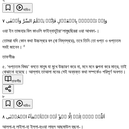
৭
অডিও
٧
وَاِنۡ تَجۡہَرۡ بِالۡقَوۡلِ فَاِنَّہٗ یَعۡلَمُ السِّرَّ وَاَخۡفٰی
ওয়া ইন তাজহার বিল কাওলি ফাইন্নাহূইয়া‘লামুছছিররা ওয়া আখফা-।
তোমরা যদি কোন কথা উচ্চস্বরে বল (বা নিম্নস্বরে), তবে তিনি তো গুপ্ত ও গুপ্ততম
৫
সবই জানেন।
তাফসীরঃ
৫. ‘গুপ্ততম বিষয়’ বলতে মানুষ যা মুখে উচ্চারণ করে না, মনে মনে কল্পনা করে মাত্র, তাই
বোঝানো হয়েছে। আল্লাহ তাআলা মনের সেই অব্যক্ত কথা সম্পর্কেও পরিপূর্ণ অবগত।
তাফসীর
৮
অডিও
٨
اَللّٰہُ لَاۤ اِلٰہَ اِلَّا ہُوَ ؕ لَہُ الۡاَسۡمَآءُ الۡحُسۡنٰی
আল্লা-হু লাইলা-হা ইল্লা-হুওয়া লাহুল আছমাউল হুছনা-।