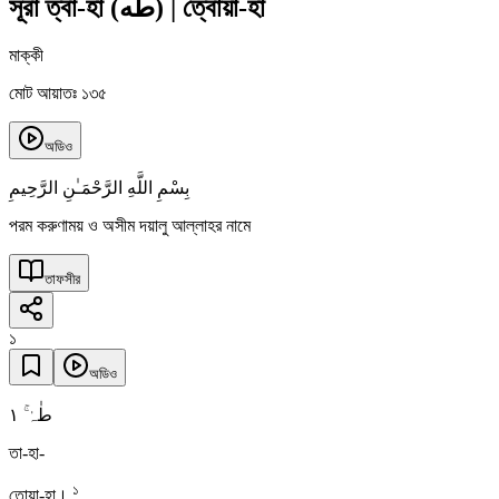
সূরা ত্বা-হা
(
طه
)
|
ত্বোয়া-হা
মাক্কী
মোট আয়াতঃ ১৩৫
অডিও
بِسْمِ اللَّهِ الرَّحْمَـٰنِ الرَّحِيمِ
পরম করুণাময় ও অসীম দয়ালু আল্লাহর নামে
তাফসীর
১
অডিও
١
طٰہٰ ۚ
তা-হা-
১
তোয়া-হা।