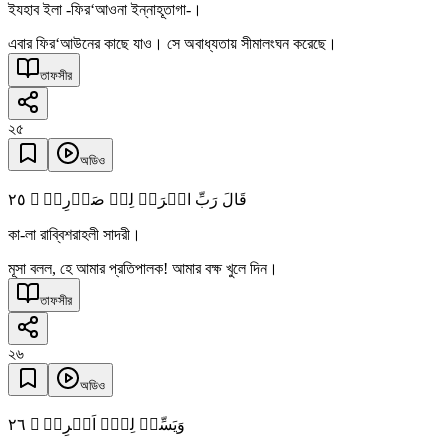
ইযহাব ইলা -ফির‘আওনা ইন্নাহূতাগা-।
এবার ফির‘আউনের কাছে যাও। সে অবাধ্যতায় সীমালংঘন করেছে।
তাফসীর
২৫
অডিও
٢٥
قَالَ رَبِّ اشۡرَحۡ لِیۡ صَدۡرِیۡ ۙ
কা-লা রাব্বিশরাহলী সাদরী।
মূসা বলল, হে আমার প্রতিপালক! আমার বক্ষ খুলে দিন।
তাফসীর
২৬
অডিও
٢٦
وَیَسِّرۡ لِیۡۤ اَمۡرِیۡ ۙ