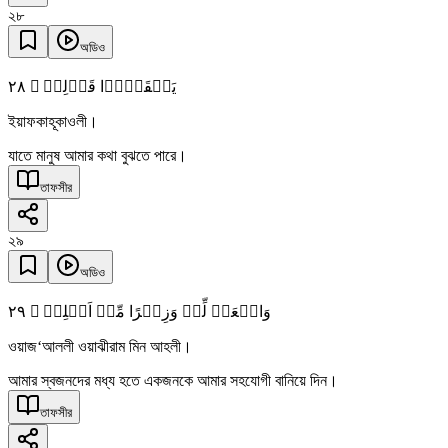
২৮
অডিও
٢٨
یَفۡقَہُوۡا قَوۡلِیۡ ۪
ইয়াফকাহূকাওলী।
যাতে মানুষ আমার কথা বুঝতে পারে।
তাফসীর
২৯
অডিও
٢٩
وَاجۡعَلۡ لِّیۡ وَزِیۡرًا مِّنۡ اَہۡلِیۡ ۙ
ওয়াজ‘আললী ওয়াঝীরাম মিন আহলী।
আমার স্বজনদের মধ্য হতে একজনকে আমার সহযোগী বানিয়ে দিন।
তাফসীর