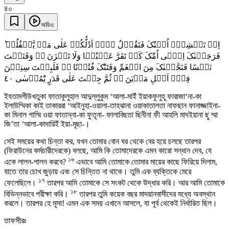
৪০
অডিও
اِذۡ تَمۡشِیۡۤ اُخۡتُکَ فَتَقُوۡلُ ہَلۡ اَدُلُّکُمۡ عَلٰی مَنۡ یَّکۡفُلُہٗ ؕ
فَرَجَعۡنٰکَ اِلٰۤی اُمِّکَ کَیۡ تَقَرَّ عَیۡنُہَا وَلَا تَحۡزَنَ ۬ؕ وَقَتَلۡتَ
نَفۡسًا فَنَجَّیۡنٰکَ مِنَ الۡغَمِّ وَفَتَنّٰکَ فُتُوۡنًا ۬۟ فَلَبِثۡتَ سِنِیۡنَ
٤۰
فِیۡۤ اَہۡلِ مَدۡیَنَ ۬ۙ ثُمَّ جِئۡتَ عَلٰی قَدَرٍ یّٰمُوۡسٰی
ইযতামশীউখতুকা ফাতাকূলুহাল আদুল্লুকুম ‘আলা-মাইঁ ইয়াকফুলুহূ ফারাজা‘না-কা
ইলাউম্মিকা কাই তাকাররা ‘আইনুহা-ওয়ালা-তাহঝানা ওয়াকাতালতা নাফছান ফানাজ্জাইনা-
কা মিনাল গাম্মি ওয়া ফাতান্না-কা ফুতূনা- ফালাবিছতা ছিনীনা ফী আহলি মাদইয়ানা ছু ম্মা
জি’তা ‘আলা-কাদারিইঁ ইয়া-মূছা-।
সেই সময়ের কথা চিন্তা কর, যখন তোমার বোন ঘর থেকে বের হয়ে চলছে তারপর
(ফিরাউনের কর্মচারীদেরকে) বলছে, আমি কি তোমাদেরকে এমন কারো সন্ধান দেব, যে
১৬
একে লালন-পালন করবে?
এভাবে আমি তোমাকে তোমার মায়ের কাছে ফিরিয়ে দিলাম,
যাতে তার চোখ জুড়ায় এবং সে চিন্তিত না থাকে। তুমি এক ব্যক্তিকে মেরে
১৭
ফেলেছিলে।
তারপর আমি তোমাকে সে সংকট থেকে উদ্ধার করি। আর আমি তোমাকে
১৮
বিভিন্নভাবে পরীক্ষা করি।
তারপর তুমি কয়েক বছর মাদয়ানবাসীদের মধ্যে অবস্থান
করলে। তারপর হে মূসা! এমন এক সময় এখানে আসলে, যা পূর্ব থেকেই নির্ধারিত ছিল।
তাফসীরঃ