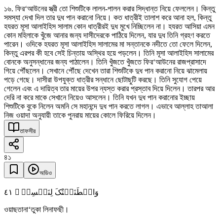
১৬. ফির‘আউনের স্ত্রী তো শিশুটিকে লালন-পালন করার সিদ্ধান্ত নিয়ে ফেললেন। কিন্তু
সমস্যা দেখা দিল তার দুধ পান করানো নিয়ে। কত ধাত্রীই তালাশ করে আনা হল, কিন্তু
হযরত মূসা আলাইহিস সালাম কোন ধাত্রীরই দুধ মুখে নিচ্ছিলেন না। হযরত আসিয়া এমন
কোন মহিলাকে খুঁজে আনার জন্য দাসীদেরকে পাঠিয়ে দিলেন, যার দুধ তিনি গ্রহণ করতে
পারেন। ওদিকে হযরত মূসা আলাইহিস সালামের মা সন্তানকে নদীতে তো ফেলে দিলেন,
কিন্তু এরপর কী হবে সেই চিন্তায় অস্থির হয়ে পড়লেন। তিনি মূসা আলাইহিস সালামের
বোনকে অনুসন্ধানের জন্য পাঠালেন। তিনি খুঁজতে খুঁজতে ফির‘আউনের রাজপ্রাসাদে
গিয়ে পৌঁছলেন। সেখানে পৌঁছে দেখেন তারা শিশুটিকে দুধ পান করানো নিয়ে ঝামেলায়
পড়ে গেছে। দাসীরা উপযুক্ত ধাত্রীর সন্ধানে ছোটাছুটি করছে। তিনি সুযোগ পেয়ে
গেলেন এবং এ দায়িত্ব তার মায়ের উপর ন্যস্ত করার প্রস্তাব দিয়ে দিলেন। তারপর আর
দেরি না করে মাকে সেখানে নিয়েও আসলেন। তিনি যখন দুধ পান করানোর ইচ্ছায়
শিশুটিকে বুকে নিলেন অমনি সে মহানন্দে দুধ পান করতে লাগল। এভাবে আল্লাহ তাআলা
নিজ ওয়াদা অনুযায়ী তাকে পুনরায় মায়ের কোলে ফিরিয়ে দিলেন।
তাফসীর
৪১
অডিও
٤١
وَاصۡطَنَعۡتُکَ لِنَفۡسِیۡ ۚ
ওয়াছতানা‘তুকা লিনাফছী।