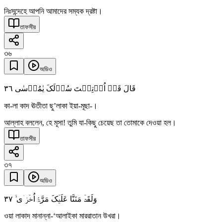
নিঃসন্দেহে আপনি আমাদের সম্যক দ্রষ্টা।
তাফসীর
৩৬
অডিও
٣٦
قَالَ قَدۡ اُوۡتِیۡتَ سُؤۡلَکَ یٰمُوۡسٰی
কা-লা কাদ ঊতীতা ছু’লাকা ইয়া-মূছা-।
আল্লাহ বললেন, হে মূসা! তুমি যা-কিছু চেয়েছ তা তোমাকে দেওয়া হল।
তাফসীর
৩৭
অডিও
٣٧
وَلَقَدۡ مَنَنَّا عَلَیۡکَ مَرَّۃً اُخۡرٰۤی ۙ
ওয়া লাকাদ মানান্না-‘আলাইকা মাররাতান উখরা।