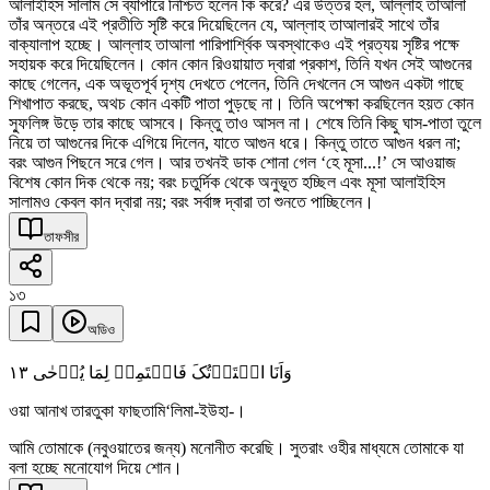
আলাইহিস সালাম সে ব্যাপারে নিশ্চিত হলেন কি করে? এর উত্তর হল, আল্লাহ তাআলা
তাঁর অন্তরে এই প্রতীতি সৃষ্টি করে দিয়েছিলেন যে, আল্লাহ তাআলারই সাথে তাঁর
বাক্যালাপ হচ্ছে। আল্লাহ তাআলা পারিপার্শ্বিক অবস্থাকেও এই প্রত্যয় সৃষ্টির পক্ষে
সহায়ক করে দিয়েছিলেন। কোন কোন রিওয়ায়াত দ্বারা প্রকাশ, তিনি যখন সেই আগুনের
কাছে গেলেন, এক অভূতপূর্ব দৃশ্য দেখতে পেলেন, তিনি দেখলেন সে আগুন একটা গাছে
শিখাপাত করছে, অথচ কোন একটি পাতা পুড়ছে না। তিনি অপেক্ষা করছিলেন হয়ত কোন
স্ফুলিঙ্গ উড়ে তার কাছে আসবে। কিন্তু তাও আসল না। শেষে তিনি কিছু ঘাস-পাতা তুলে
নিয়ে তা আগুনের দিকে এগিয়ে দিলেন, যাতে আগুন ধরে। কিন্তু তাতে আগুন ধরল না;
বরং আগুন পিছনে সরে গেল। আর তখনই ডাক শোনা গেল ‘হে মূসা...!’ সে আওয়াজ
বিশেষ কোন দিক থেকে নয়; বরং চতুর্দিক থেকে অনুভূত হচ্ছিল এবং মূসা আলাইহিস
সালামও কেবল কান দ্বারা নয়; বরং সর্বাঙ্গ দ্বারা তা শুনতে পাচ্ছিলেন।
তাফসীর
১৩
অডিও
١٣
وَاَنَا اخۡتَرۡتُکَ فَاسۡتَمِعۡ لِمَا یُوۡحٰی
ওয়া আনাখ তারতুকা ফাছতামি‘লিমা-ইউহা-।
আমি তোমাকে (নবুওয়াতের জন্য) মনোনীত করেছি। সুতরাং ওহীর মাধ্যমে তোমাকে যা
বলা হচ্ছে মনোযোগ দিয়ে শোন।