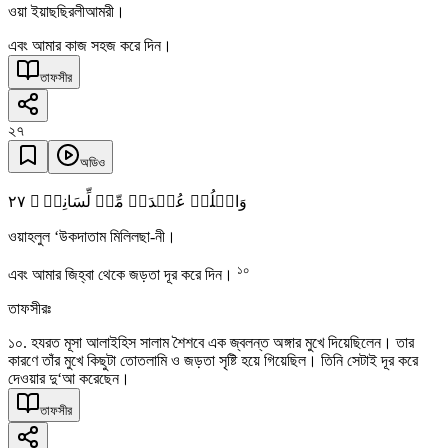
ওয়া ইয়াছছিরলীআমরী।
এবং আমার কাজ সহজ করে দিন।
তাফসীর
২৭
অডিও
٢٧
وَاحۡلُلۡ عُقۡدَۃً مِّنۡ لِّسَانِیۡ ۙ
ওয়াহলুল ‘উকদাতাম মিলিলছা-নী।
১০
এবং আমার জিহ্বা থেকে জড়তা দূর করে দিন।
তাফসীরঃ
১০. হযরত মূসা আলাইহিস সালাম শৈশবে এক জ্বলন্ত অঙ্গার মুখে দিয়েছিলেন। তার
কারণে তাঁর মুখে কিছুটা তোতলামি ও জড়তা সৃষ্টি হয়ে গিয়েছিল। তিনি সেটাই দূর করে
দেওয়ার দু‘আ করেছেন।
তাফসীর