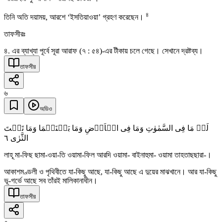
৪
তিনি অতি দয়াময়, আরশে ‘ইসতিয়াওয়া’ গ্রহণ করেছেন।
তাফসীরঃ
৪. এর ব্যাখ্যা পূর্বে সূরা আরাফ (৭ : ৫৪)-এর টীকায় চলে গেছে। সেখানে দ্রষ্টব্য।
তাফসীর
৬
অডিও
لَہٗ مَا فِی السَّمٰوٰتِ وَمَا فِی الۡاَرۡضِ وَمَا بَیۡنَہُمَا وَمَا تَحۡتَ
٦
الثَّرٰی
লাহূ মা-ফিছ ছামা-ওয়া-তি ওয়ামা-ফিল আরদি ওয়ামা- বাইনাহুমা- ওয়ামা তাহতাছছারা-।
আকাশমণ্ডলী ও পৃথিবীতে যা-কিছু আছে, যা-কিছু আছে এ দুয়ের মাঝখানে। আর যা-কিছু
ভূ-গর্ভে আছে সব তাঁরই মালিকানাধীন।
তাফসীর