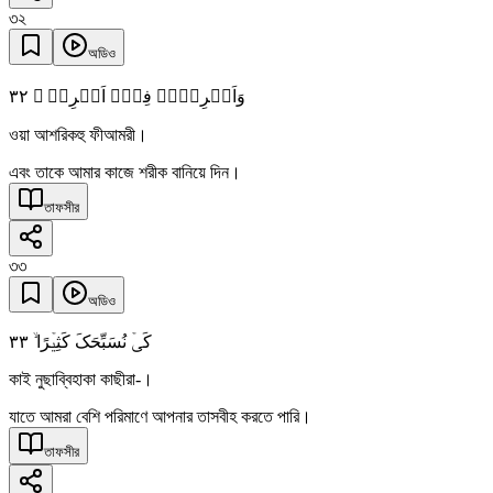
৩২
অডিও
٣٢
وَاَشۡرِکۡہُ فِیۡۤ اَمۡرِیۡ ۙ
ওয়া আশরিকহু ফীআমরী।
এবং তাকে আমার কাজে শরীক বানিয়ে দিন।
তাফসীর
৩৩
অডিও
٣٣
کَیۡ نُسَبِّحَکَ کَثِیۡرًا ۙ
কাই নুছাব্বিহাকা কাছীরা-।
যাতে আমরা বেশি পরিমাণে আপনার তাসবীহ করতে পারি।
তাফসীর