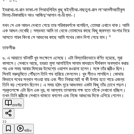
ইযরাআ-না-রান ফাকা-লা লিআহলিহিম কুছূ দ্মইন্নীআ-নাছতুনা-রাল লা‘আললীআতীকুম
মিনহা-বিকাবাছিন আও আজিদু‘আলান না-রি হুদা-।
যখন সে এক আগুন দেখতে পেয়ে তার পরিবারবর্গকে বলেছিল, তোমরা এখানে থাক। আমি
এক আগুন দেখেছি। সম্ভবত আমি তা থেকে তোমাদের কাছে কিছু জ্বলন্ত অংগার নিয়ে
৬
আসতে পারব কিংবা সে আগুনের কাছে আমি পথের কোন দিশা পেয়ে যাব।
তাফসীরঃ
৬. এ আয়াতে ঘটনাটি খুব সংক্ষেপে এসেছে। এটা বিস্তারিতভাবে বর্ণিত হয়েছে, সূরা
কাসাসে। সেখানে আছে, হযরত মূসা আলাইহিস সালাম মাদয়ানে দীর্ঘকাল অবস্থান করার
পর এক সময় আবার মিসরের উদ্দেশ্যে ওয়াপস রওয়ানা হলেন। সঙ্গে তাঁর স্ত্রীও ছিল।
সিনাই মরুভূমিতে পৌঁছলে তিনি পথ হারিয়ে ফেললেন। খুব শীতও লাগছিল। কোথায়
কিভাবে পথের সন্ধান পাওয়া যায় এবং শীত নিবারণেরই বা কী উপায় হতে পারে এজন্য
তিনি বড় পেরেশান ছিলেন। এ সময় হঠাৎ দূরে আগুনমত একটা কিছু তাঁর চোখে পড়ল।
প্রকৃতপক্ষে এটা ছিল এক নূর, যা আল্লাহ তাআলার পক্ষ হতে তাঁকে দেখানো হচ্ছিল।
তখন তিনি স্ত্রীকে সেখানে থাকতে বললেন এবং নিজে আগুনের দিকে এগিয়ে গেলেন।
তাফসীর
১১
অডিও