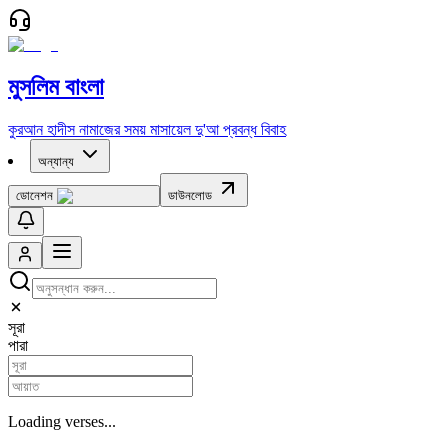
মুসলিম বাংলা
কুরআন
হাদীস
নামাজের সময়
মাসায়েল
দু'আ
প্রবন্ধ
বিবাহ
অন্যান্য
ডোনেশন
ডাউনলোড
সূরা
পারা
Loading verses...