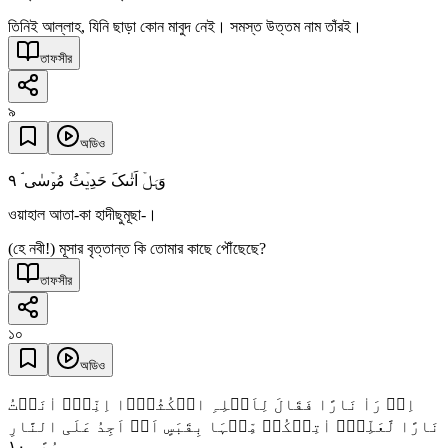
তিনিই আল্লাহ, যিনি ছাড়া কোন মাবুদ নেই। সমস্ত উত্তম নাম তাঁরই।
তাফসীর
৯
অডিও
٩
وَہَلۡ اَتٰىکَ حَدِیۡثُ مُوۡسٰی ۘ
ওয়াহাল আতা-কা হাদীছুমূছা-।
(হে নবী!) মূসার বৃত্তান্ত কি তোমার কাছে পৌঁছেছে?
তাফসীর
১০
অডিও
اِذۡ رَاٰ نَارًا فَقَالَ لِاَہۡلِہِ امۡکُثُوۡۤا اِنِّیۡۤ اٰنَسۡتُ
نَارًا لَّعَلِّیۡۤ اٰتِیۡکُمۡ مِّنۡہَا بِقَبَسٍ اَوۡ اَجِدُ عَلَی النَّارِ
١۰
ہُدًی