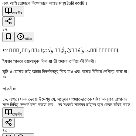
এবং আমি তোমাকে বিশেষভাবে আমার জন্য তৈরি করেছি।
তাফসীর
৪২
অডিও
٤٢
اِذۡہَبۡ اَنۡتَ وَاَخُوۡکَ بِاٰیٰتِیۡ وَلَا تَنِیَا فِیۡ ذِکۡرِیۡ ۚ
ইযহাব আনতা ওয়াআখূকা বিআ-য়া-তী ওয়ালা-তানিয়া-ফী যিকরী।
তুমি ও তোমার ভাই আমার নিদর্শনসমূহ নিয়ে যাও এবং আমার যিকিরে শৈথিল্য করো না।
১৯
তাফসীরঃ
১৯. এখানে সবক দেওয়া উদ্দেশ্য যে, সত্যের দাওয়াতদাতাকে সর্বদা আল্লাহ তাআলার
সঙ্গে নিবিড় সম্পর্ক রক্ষা করতে হবে। সব সংকটে সাহায্য চাইতে হবে কেবল তাঁরই কাছে।
তাফসীর
৪৩