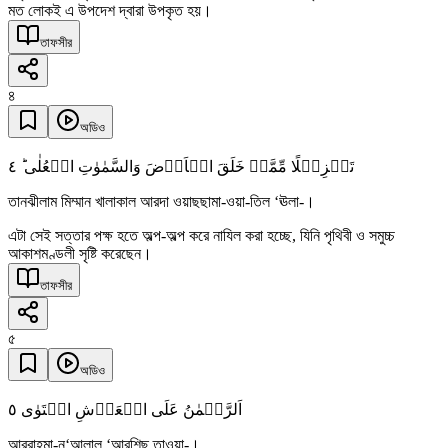
মত লোকই এ উপদেশ দ্বারা উপকৃত হয়।
তাফসীর
৪
অডিও
٤
تَنۡزِیۡلًا مِّمَّنۡ خَلَقَ الۡاَرۡضَ وَالسَّمٰوٰتِ الۡعُلٰی ؕ
তানঝীলাম মিম্মান খালাকাল আরদা ওয়াছছামা-ওয়া-তিল ‘ঊলা-।
এটা সেই সত্তার পক্ষ হতে অল্প-অল্প করে নাযিল করা হচ্ছে, যিনি পৃথিবী ও সমুচ্চ
আকাশমণ্ডলী সৃষ্টি করেছেন।
তাফসীর
৫
অডিও
٥
اَلرَّحۡمٰنُ عَلَی الۡعَرۡشِ اسۡتَوٰی
আররাহমা-নু‘আলাল ‘আরশিছ তাওয়া-।