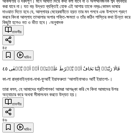
আকর্ষণীয় ও দরদপূর্ণ। মনে আঘাত দিয়ে কথা বলা যাবে না ও অসম্মানজনক শব্দ ব্যবহার
করা যাবে না। যত বড় উদ্ধত ব্যক্তিই হোক এই আশায় তাকে নম্র-কোমল ভাষায়
দাওয়াত দিতে হবে যে, আল্লাহর মেহেরবানীতে হয়ত তার মন গলবে এবং উপদেশ গ্রহণ
করবে কিংবা আল্লাহ তাআলার অপার শক্তি-ক্ষমতা ও তাঁর কঠিন শাস্তির কথা চিন্তা করে
কিছুটা হলেও নত ও ভীত হবে। -অনুবাদক
তাফসীর
৪৫
অডিও
٤٥
قَالَا رَبَّنَاۤ اِنَّنَا نَخَافُ اَنۡ یَّفۡرُطَ عَلَیۡنَاۤ اَوۡ اَنۡ یَّطۡغٰی
কা-লা রাব্বানাইন্নানা-নাখা-ফুআইঁ ইয়াফরুতা ‘আলাইনাআও আইঁ ইয়াতগা-।
তারা বলল, হে আমাদের প্রতিপালক! আমরা আশঙ্কা করি সে কিনা আমাদের উপর
অত্যাচার করে অথবা সীমালংঘন করতে উদ্যত হয়।
তাফসীর
৪৬
অডিও