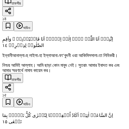
তাফসীর
১৪
অডিও
اِنَّنِیۡۤ اَنَا اللّٰہُ لَاۤ اِلٰہَ اِلَّاۤ اَنَا فَاعۡبُدۡنِیۡ ۙ وَاَقِمِ
١٤
الصَّلٰوۃَ لِذِکۡرِیۡ
ইন্নানীআনাল্লা-হু লাইলা-হা ইল্লাআনা-ফা‘বুদনী ওয়া আকিমিসসালা-তা লিযিকরী।
নিশ্চয় আমিই আল্লাহ। আমি ছাড়া কোন মাবুদ নেই। সুতরাং আমার ইবাদত কর এবং
আমার স্মরণার্থে নামায কায়েম কর।
তাফসীর
১৫
অডিও
اِنَّ السَّاعَۃَ اٰتِیَۃٌ اَکَادُ اُخۡفِیۡہَا لِتُجۡزٰی کُلُّ نَفۡسٍۭ بِمَا
١٥
تَسۡعٰی