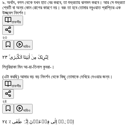
৯. অর্থাৎ, বগল থেকে যখন হাত বের করবে, তা শুভ্রতায় ঝলমল করবে। আর সে শুভ্রতা
শ্বেতী বা অন্য কোন রোগের কারণে নয়। বরং তা হবে তোমার নবুওয়াত প্রাপ্তির এক
উজ্জ্বল নিদর্শন।
তাফসীর
২৩
অডিও
٢٣
لِنُرِیَکَ مِنۡ اٰیٰتِنَا الۡکُبۡرٰی ۚ
লিনুরিয়াকা মিন আ-য়া-তিনাল কুবরা-।
(এটা করছি) আমার বড় বড় নিদর্শন থেকে কিছু তোমাকে দেখিয়ে দেওয়ার জন্য।
তাফসীর
২৪
অডিও
٢٤
اِذۡہَبۡ اِلٰی فِرۡعَوۡنَ اِنَّہٗ طَغٰی ٪