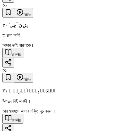
৩০
অডিও
٣۰
ہٰرُوۡنَ اَخِی ۙ
হা-রূনা আখী।
আমার ভাই হারূনকে।
তাফসীর
৩১
অডিও
٣١
اشۡدُدۡ بِہٖۤ اَزۡرِیۡ ۙ
উশদুদ বিহীআঝরী।
তার মাধ্যমে আমার শক্তি দৃঢ় করুন।
তাফসীর