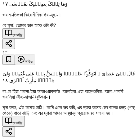
١٧
وَمَا تِلۡکَ بِیَمِیۡنِکَ یٰمُوۡسٰی
ওয়ামা-তিলকা বিইয়ামীনিকা ইয়া-মূছা-।
হে মূসা! তোমার ডান হাতে ওটা কী?
তাফসীর
১৮
অডিও
قَالَ ہِیَ عَصَایَ ۚ اَتَوَکَّوٴُا عَلَیۡہَا وَاَہُشُّ بِہَا عَلٰی غَنَمِیۡ وَلِیَ
١٨
فِیۡہَا مَاٰرِبُ اُخۡرٰی
কা-লা হিয়া ‘আসা-ইয়া আতাওয়াক্কাউ ‘আলাইহা-ওয়া আহুশশুবিহা-‘আলা-গানামী
ওয়ালিয়া ফীহা-মাআ-রিবুউখরা-।
মূসা বলল, এটা আমার লাঠি। আমি এতে ভর করি, এর দ্বারা আমার মেষপালের জন্য (গাছ
থেকে) পাতা ঝাড়ি এবং এর দ্বারা আমার অন্যান্য প্রয়োজনও সমাধা হয়।
তাফসীর