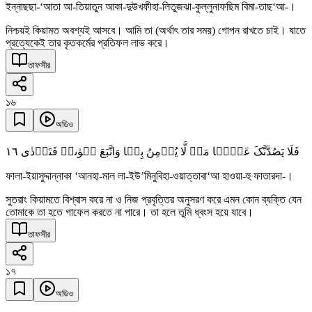
ইন্নাছছা-‘আতা আ-তিয়াতুন আকা-দুউখফীহা-লিতুজঝা-কুল্লুনাফছিম বিমা-তাছ‘আ-।
নিশ্চয়ই কিয়ামত অবশ্যই আসবে। আমি তা (অর্থাৎ তার সময়) গোপন রাখতে চাই। যাতে
প্রত্যেকেই তার কৃতকর্মের প্রতিফল লাভ করে।
তাফসীর
১৬
অডিও
١٦
فَلَا یَصُدَّنَّکَ عَنۡہَا مَنۡ لَّا یُؤۡمِنُ بِہَا وَاتَّبَعَ ہَوٰىہُ فَتَرۡدٰی
ফালা-ইয়াসুদ্দান্নাকা ‘আনহা-মাল লা-ইউ’মিনুবিহা-ওয়াত্তাবা‘আ হাওয়া-হু ফাতারদা-।
সুতরাং কিয়ামতে বিশ্বাস করে না ও নিজ প্রবৃত্তির অনুসরণ করে এমন কোন ব্যক্তি যেন
তোমাকে তা হতে গাফেল করতে না পারে। তা হলে তুমি ধ্বংস হয়ে যাবে।
তাফসীর
১৭
অডিও