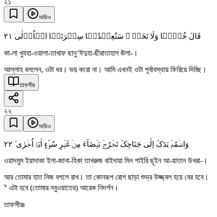
২১
অডিও
٢١
قَالَ خُذۡہَا وَلَا تَخَفۡ ٝ سَنُعِیۡدُہَا سِیۡرَتَہَا الۡاُوۡلٰی
কা-লা খুযহা-ওয়ালা-তাখাফ ছানু‘ঈদুহা-ছীরাতাহাল ঊলা-।
আল্লাহ বললেন, ওটা ধর। ভয় করো না। আমি এখনই ওটা পূর্বাবস্থায় ফিরিয়ে দিচ্ছি।
তাফসীর
২২
অডিও
٢٢
وَاضۡمُمۡ یَدَکَ اِلٰی جَنَاحِکَ تَخۡرُجۡ بَیۡضَآءَ مِنۡ غَیۡرِ سُوۡٓءٍ اٰیَۃً اُخۡرٰی ۙ
ওয়াদমুম ইয়াদাকা ইলা-জানা-হিকা তাখরুজ বাইদায়া মিন গাইরি ছূইন আ-য়াতান উখরা-।
আর তোমার হাত নিজ বগলে রাখ। তা কোনরূপ রোগ ছাড়া শুভ্র উজ্জ্বল হয়ে বের হবে।
৯
এটা হবে (তোমার নবুওয়াতের) আরেক নিদর্শন।
তাফসীরঃ