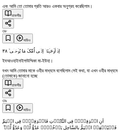
এবং আমি তো তোমার প্রতি আরও একবার অনুগ্রহ করেছিলাম।
তাফসীর
৩৮
অডিও
٣٨
اِذۡ اَوۡحَیۡنَاۤ اِلٰۤی اُمِّکَ مَا یُوۡحٰۤی ۙ
ইযআওহাইনাইলাউম্মিকা মা-ইউহা।
যখন আমি তোমার মাকে ওহীর মাধ্যমে বলেছিলাম সেই কথা, যা এখন ওহীর মাধ্যমে
(তোমাকে) জানানো হচ্ছে
তাফসীর
৩৯
অডিও
اَنِ اقۡذِفِیۡہِ فِی التَّابُوۡتِ فَاقۡذِفِیۡہِ فِی الۡیَمِّ
فَلۡیُلۡقِہِ الۡیَمُّ بِالسَّاحِلِ یَاۡخُذۡہُ عَدُوٌّ لِّیۡ وَعَدُوٌّ لَّہٗ ؕ