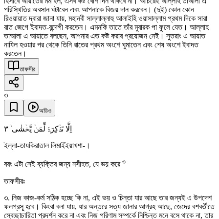
হিসাবে আয়াতের মর্ম হল, এসব কষ্ট বেশি দিন থাকবে না। অচিরেই আল্লাহ তাআলা এ
পরিস্থিতির অবসান ঘটাবেন এবং আপনাকে বিজয় দান করবেন। (দুই) কোন কোন
রিওয়ায়াত দ্বারা জানা যায়, মহানবী সাল্লাল্লাহু আলাইহি ওয়াসাল্লাম প্রথম দিকে সারা
রাত জেগে ইবাদত-বন্দেগী করতেন। এমনকি তাতে তাঁর মুবারক পা ফুলে যেত। আল্লাহ
তাআলা এ আয়াতে বলছেন, আপনার এত কষ্ট করার প্রয়োজন নেই। সুতরাং এ আয়াত
নাযিল হওয়ার পর থেকে তিনি রাতের প্রথম অংশে ঘুমাতেন এবং শেষ অংশে ইবাদত
করতেন।
তাফসীর
৩
অডিও
٣
اِلَّا تَذۡکِرَۃً لِّمَنۡ یَّخۡشٰی ۙ
ইল্লা-তাযকিরাতাল লিমাইঁইয়াখশা-।
৩
বরং এটা সেই ব্যক্তির জন্য নসীহত, যে ভয় করে
তাফসীরঃ
৩. নিজ কাজ-কর্ম সঠিক হচ্ছে কি না, এই ভয় ও চিন্তা যার আছে তার জন্যই এ উপদেশ
ফলপ্রসূ হবে। কিংবা বলা যায়, যার অন্তরে সত্য জানার আগ্রহ আছে, জেদের বশবর্তীতে
স্বেচ্ছাচারিতা প্রদর্শন করে না এবং নিজ পরিণাম সম্পর্কে নিশ্চিন্ত মনে বসে থাকে না, তার