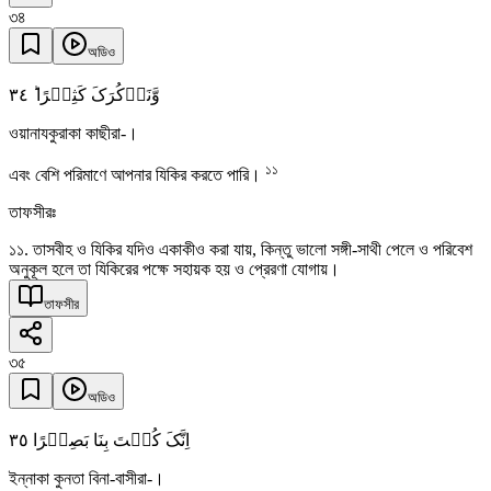
৩৪
অডিও
٣٤
وَّنَذۡکُرَکَ کَثِیۡرًا ؕ
ওয়ানাযকুরাকা কাছীরা-।
১১
এবং বেশি পরিমাণে আপনার যিকির করতে পারি।
তাফসীরঃ
১১. তাসবীহ ও যিকির যদিও একাকীও করা যায়, কিন্তু ভালো সঙ্গী-সাথী পেলে ও পরিবেশ
অনুকূল হলে তা যিকিরের পক্ষে সহায়ক হয় ও প্রেরণা যোগায়।
তাফসীর
৩৫
অডিও
٣٥
اِنَّکَ کُنۡتَ بِنَا بَصِیۡرًا
ইন্নাকা কুনতা বিনা-বাসীরা-।