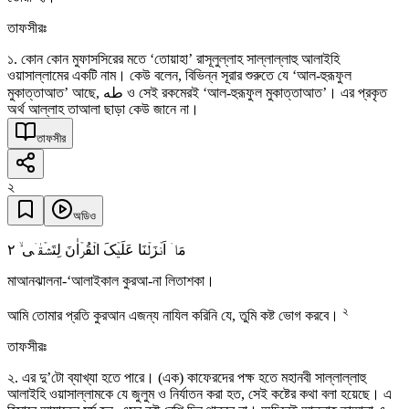
তাফসীরঃ
১. কোন কোন মুফাসসিরের মতে ‘তোয়াহা’ রাসূলুল্লাহ সাল্লাল্লাহু আলাইহি
ওয়াসাল্লামের একটি নাম। কেউ বলেন, বিভিন্ন সূরার শুরুতে যে ‘আল-হুরূফুল
মুকাত্তাআত’ আছে, طه ও সেই রকমেরই ‘আল-হুরূফুল মুকাত্তাআত’। এর প্রকৃত
অর্থ আল্লাহ তাআলা ছাড়া কেউ জানে না।
তাফসীর
২
অডিও
٢
مَاۤ اَنۡزَلۡنَا عَلَیۡکَ الۡقُرۡاٰنَ لِتَشۡقٰۤی ۙ
মাআনঝালনা-‘আলাইকাল কুরআ-না লিতাশকা।
২
আমি তোমার প্রতি কুরআন এজন্য নাযিল করিনি যে, তুমি কষ্ট ভোগ করবে।
তাফসীরঃ
২. এর দু’টো ব্যাখ্যা হতে পারে। (এক) কাফেরদের পক্ষ হতে মহানবী সাল্লাল্লাহু
আলাইহি ওয়াসাল্লামকে যে জুলুম ও নির্যাতন করা হত, সেই কষ্টের কথা বলা হয়েছে। এ