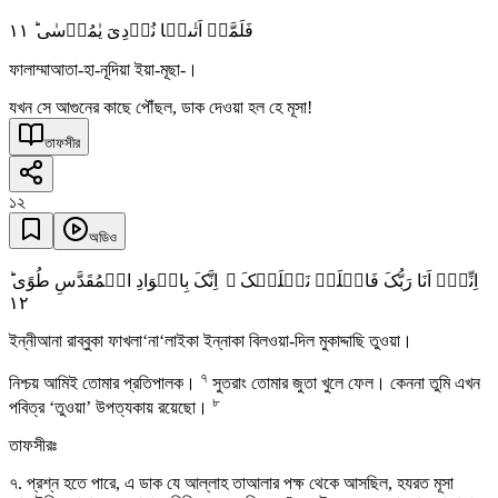
١١
فَلَمَّاۤ اَتٰىہَا نُوۡدِیَ یٰمُوۡسٰی ؕ
ফালাম্মাআতা-হা-নূদিয়া ইয়া-মূছা-।
যখন সে আগুনের কাছে পৌঁছল, ডাক দেওয়া হল হে মূসা!
তাফসীর
১২
অডিও
اِنِّیۡۤ اَنَا رَبُّکَ فَاخۡلَعۡ نَعۡلَیۡکَ ۚ اِنَّکَ بِالۡوَادِ الۡمُقَدَّسِ طُوًی ؕ
١٢
ইন্নীআনা রাব্বুকা ফাখলা‘না‘লাইকা ইন্নাকা বিলওয়া-দিল মুকাদ্দাছি তুওয়া।
৭
নিশ্চয় আমিই তোমার প্রতিপালক।
সুতরাং তোমার জুতা খুলে ফেল। কেননা তুমি এখন
৮
পবিত্র ‘তুওয়া’ উপত্যকায় রয়েছো।
তাফসীরঃ
৭. প্রশ্ন হতে পারে, এ ডাক যে আল্লাহ তাআলার পক্ষ থেকে আসছিল, হযরত মূসা