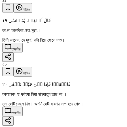
১৯
অডিও
١٩
قَالَ اَلۡقِہَا یٰمُوۡسٰی
কা-লা আলকিহা-ইয়া-মূছা-।
তিনি বললেন, হে মূসা! ওটা নিচে ফেলে দাও।
তাফসীর
২০
অডিও
٢۰
فَاَلۡقٰہَا فَاِذَا ہِیَ حَیَّۃٌ تَسۡعٰی
ফাআলকা-হা-ফাইযা-হিয়া হাইয়াতুন তাছ‘আ-।
মূসা সেটি ফেলে দিল। অমনি সেটা ধাবমান সাপ হয়ে গেল।
তাফসীর