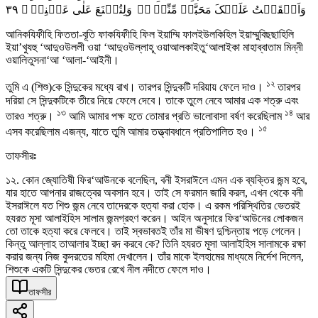
٣٩
وَاَلۡقَیۡتُ عَلَیۡکَ مَحَبَّۃً مِّنِّیۡ ۬ۚ وَلِتُصۡنَعَ عَلٰی عَیۡنِیۡ ۘ
আনিকযিফীহি ফিততা-বূতি ফাকযিফীহি ফিল ইয়াম্মি ফালইউলকিহিল ইয়াম্মুবিছছাহিলি
ইয়া’খুযহু ‘আদুওউললী ওয়া ‘আদুওউল্লাহূ ওয়াআলকাইতু‘আলাইকা মাহাব্বাতাম মিন্নী
ওয়ালিতুসনা‘আ ‘আলা-‘আইনী।
১২
তুমি এ (শিশু)কে সিন্দুকের মধ্যে রাখ। তারপর সিন্দুকটি দরিয়ায় ফেলে দাও।
তারপর
দরিয়া সে সিন্দুকটিকে তীরে নিয়ে ফেলে দেবে। তাকে তুলে নেবে আমার এক শত্রু এবং
১৩
১৪
তারও শত্রু।
আমি আমার পক্ষ হতে তোমার প্রতি ভালোবাসা বর্ষণ করেছিলাম
আর
১৫
এসব করেছিলাম এজন্য, যাতে তুমি আমার তত্ত্বাবধানে প্রতিপালিত হও।
তাফসীরঃ
১২. কোন জ্যোতিষী ফির‘আউনকে বলেছিল, বনী ইসরাঈলে এমন এক ব্যক্তির জন্ম হবে,
যার হাতে আপনার রাজত্বের অবসান হবে। তাই সে ফরমান জারি করল, এখন থেকে বনী
ইসরাঈলে যত শিশু জন্ম নেবে তাদেরকে হত্যা করা হোক। এ রকম পরিস্থিতির ভেতরই
হযরত মূসা আলাইহিস সালাম জন্মগ্রহণ করেন। আইন অনুসারে ফির‘আউনের লোকজন
তো তাকে হত্যা করে ফেলবে। তাই স্বভাবতই তাঁর মা ভীষণ দুশ্চিন্তায় পড়ে গেলেন।
কিন্তু আল্লাহ তাআলার ইচ্ছা রদ করবে কে? তিনি হযরত মূসা আলাইহিস সালামকে রক্ষা
করার জন্য নিজ কুদরতের মহিমা দেখালেন। তাঁর মাকে ইলহামের মাধ্যমে নির্দেশ দিলেন,
শিশুকে একটি সিন্দুকের ভেতর রেখে নীল নদীতে ফেলে দাও।
তাফসীর