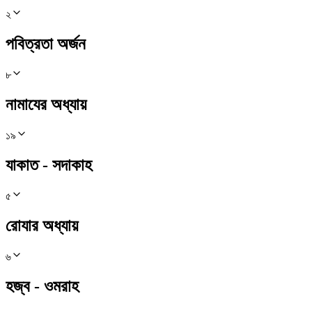
২
পবিত্রতা অর্জন
৮
নামাযের অধ্যায়
১৯
যাকাত - সদাকাহ
৫
রোযার অধ্যায়
৬
হজ্ব - ওমরাহ