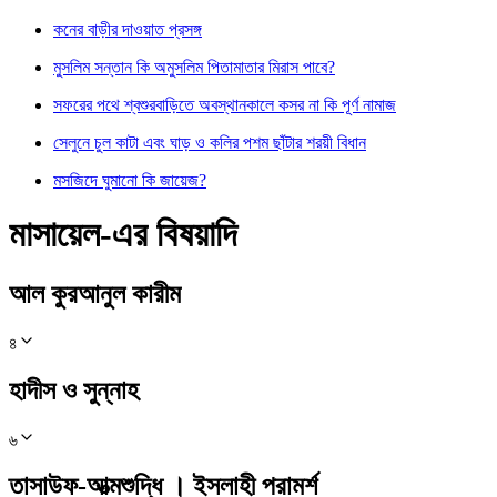
কনের বাড়ীর দাওয়াত প্রসঙ্গ
মুসলিম সন্তান কি অমুসলিম পিতামাতার মিরাস পাবে?
সফরের পথে শ্বশুরবাড়িতে অবস্থানকালে কসর না কি পূর্ণ নামাজ
সেলুনে চুল কাটা এবং ঘাড় ও কলির পশম ছাঁটার শরয়ী বিধান
মসজিদে ঘুমানো কি জায়েজ?
মাসায়েল-এর বিষয়াদি
আল কুরআনুল কারীম
৪
হাদীস ও সুন্নাহ
৬
তাসাউফ-আত্মশুদ্ধি । ইসলাহী পরামর্শ