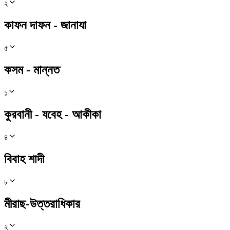
২
কাফন দাফন - জানাযা
৫
কসম - মান্নত
১
কুরবানী - যবেহ - আকীকা
৪
বিবাহ শাদী
৮
মীরাছ-উত্তরাধিকার
২