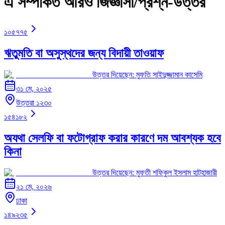
এ সম্পর্কিত আরও জিজ্ঞাসা/প্রশ্ন-উত্তর
১০৫৭৭৫
ঋতুমতি বা অসুস্থদের জন্য বিদায়ী তাওয়াফ
উত্তর দিয়েছেন:
মুফতি সাইদুজ্জামান কাসেমি
৩১ মে, ২০২৫
উত্তরা ১২৩০
১৫৪১৮২
অযথা সেলফি বা ফটোগ্রাফ করার কারণে দম আবশ্যক হবে
কিনা
উত্তর দিয়েছেন:
মুফতী শফিকুল ইসলাম হাটহাজারী
২১ মে, ২০২৬
ঢাকা
১৪৯২৩৫