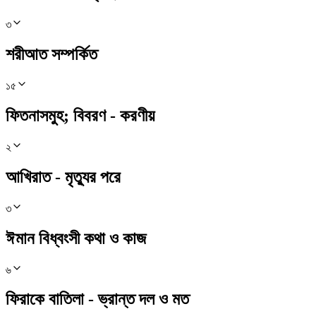
৩
শরীআত সম্পর্কিত
১৫
ফিতনাসমুহ; বিবরণ - করণীয়
২
আখিরাত - মৃত্যুর পরে
৩
ঈমান বিধ্বংসী কথা ও কাজ
৬
ফিরাকে বাতিলা - ভ্রান্ত দল ও মত