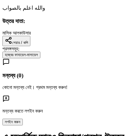
والله اعلم بالصواب
উত্তর দাতা:
মাসিক আলকাউসার
শেয়ার / কপি
প্রসঙ্গসমূহ:
হজ্বের ফাযায়েল-মাসায়েল
মন্তব্য (
0
)
কোনো মন্তব্য নেই। প্রথম মন্তব্য করুন!
মন্তব্য করতে লগইন করুন
লগইন করুন