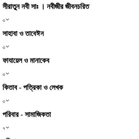
সীরাতুন নবী সাঃ । নবীজীর জীবনচরিত
৩
সাহাবা ও তাবেঈন
৩
ফাযায়েল ও মানাকেব
৩
কিতাব - পত্রিকা ও লেখক
৩
পরিবার - সামাজিকতা
৭