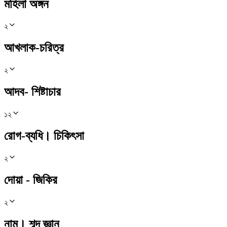
মহিলা অঙ্গন
২
আখলাক-চরিত্র
২
আদব- শিষ্টাচার
১২
রোগ-ব্যধি। চিকিৎসা
২
দোয়া - জিকির
২
নাম। শব্দ জ্ঞান