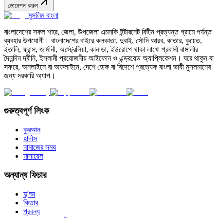
ডোনেশন করুন
মুসলিম বাংলা
বাংলাদেশের সকল শহর, জেলা, উপজেলা এমনকি ইন্টারনেট বিহীন প্রত্যন্ত গ্রামে পর্যন্ত
ব্যবহার উপযোগী। বাংলাদেশের বাইরে কলকাতা, দুবাই, সৌদি আরব, কাতার, কুয়েত,
ইতালি, ফ্রান্স, জার্মানী, অস্ট্রেলিয়া, কানাডা, ইউরোপে থাকা লাখো প্রবাসী বাঙ্গালীর
দৈনন্দিন দ্বীনি, ইসলামী প্রয়োজনীয় আইফোন ও এন্ড্রয়েড অ্যাপ্লিকেশন। ঘরে থাকুন বা
সফরে, অনলাইনে বা অফলাইনে, দেশে হোক বা বিদেশে প্রত্যেক বাংলা ভাষী মুসলমানের
জন্য দরকারি অ্যাপ।
গুরুত্বপূর্ণ লিংক
কুরআন
হাদীস
নামাজের সময়
মাসায়েল
অন্যান্য ফিচার
দু'আ
কিতাব
প্রবন্ধ