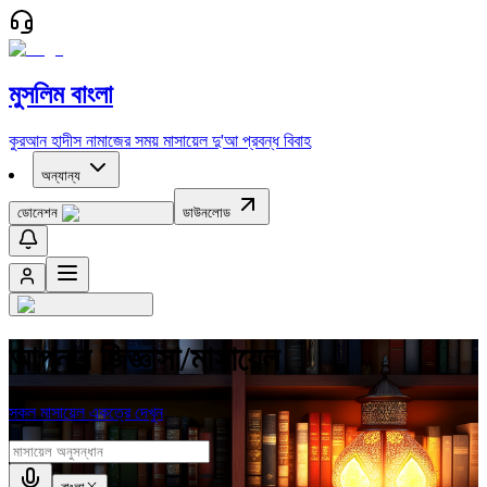
মুসলিম বাংলা
কুরআন
হাদীস
নামাজের সময়
মাসায়েল
দু'আ
প্রবন্ধ
বিবাহ
অন্যান্য
ডোনেশন
ডাউনলোড
আপনার জিজ্ঞাসা/মাসায়েল
সকল মাসায়েল একত্রে দেখুন