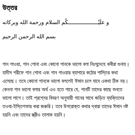
উত্তর
و علَيْــــــــــــــــــــكُم السلام ورحمة الله وبركاته
بسم الله الرحمن الرحيم
গান গাওয়া, গান শোনা এবং কোনো গানকে ভালো বলা নিঃসন্দেহে কবীরা গুনাহ।
হাদীস শরীফে গান শোনা এবং গান গাওয়ার ব্যাপারে কঠোর শাস্তির কথা
এসেছে। তবে কোনো গানকে ভালো বললেই ঈমান চলে যাবে একথা ঠিক নয়।
কেননা গান ভালো বলার অর্থ এও হতে পারে যে, গানটি তাদের কাছে শুনতে
ভালো লাগে। তাই প্রশ্নের বিবরণ অনুযায়ী গানের সাথে জড়িত ব্যক্তিদের
তওবা-ইস্তিগফার করা জরুরি। তবে উপরোক্ত কথার দ্বারা তাদের ঈমান নষ্ট
হয়নি এবং তাদের স্ত্রীও তালাক হয়নি।