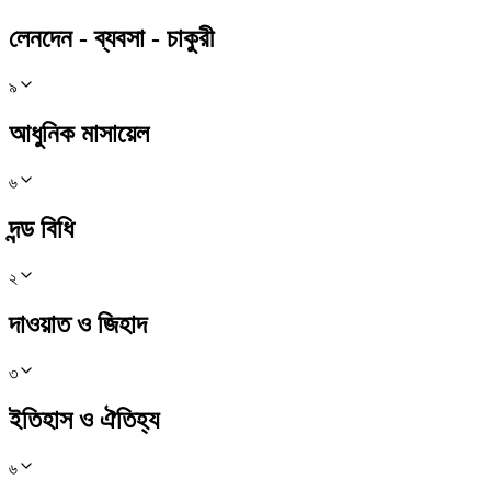
লেনদেন - ব্যবসা - চাকুরী
৯
আধুনিক মাসায়েল
৬
দন্ড বিধি
২
দাওয়াত ও জিহাদ
৩
ইতিহাস ও ঐতিহ্য
৬