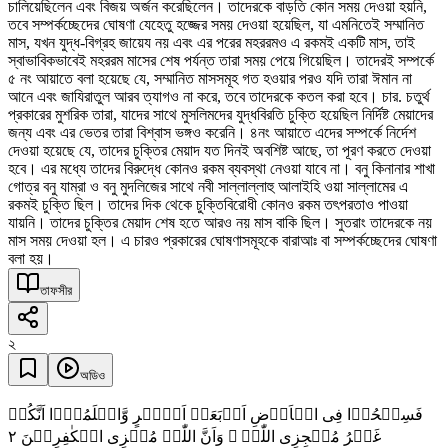
চালিয়েছিলেন এবং বিজয় অর্জন করেছিলেন। তাদেরকে বাড়তি কোন সময় দেওয়া হয়নি,
তবে সম্পর্কচ্ছেদের ঘোষণা যেহেতু হজ্জের সময় দেওয়া হয়েছিল, যা এমনিতেই সম্মানিত
মাস, যখন যুদ্ধ-বিগ্রহ জায়েয নয় এবং এর পরের মহররমও এ রকমই একটি মাস, তাই
স্বাভাবিকভাবেই মহররম মাসের শেষ পর্যন্ত তারা সময় পেয়ে গিয়েছিল। তাদেরই সম্পর্কে
৫ নং আয়াতে বলা হয়েছে যে, সম্মানিত মাসসমূহ গত হওয়ার পরও যদি তারা ঈমান না
আনে এবং জাযিরাতুল আরব ত্যাগও না করে, তবে তাদেরকে কতল করা হবে। চার. চতুর্থ
প্রকারের মুশরিক তারা, যাদের সাথে মুসলিমদের যুদ্ধবিরতি চুক্তি হয়েছিল নির্দিষ্ট মেয়াদের
জন্য এবং এর ভেতর তারা বিশ্বাস ভঙ্গও করেনি। ৪নং আয়াতে এদের সম্পর্কে নির্দেশ
দেওয়া হয়েছে যে, তাদের চুক্তির মেয়াদ যত দিনই অবশিষ্ট আছে, তা পূরণ করতে দেওয়া
হবে। এর মধ্যে তাদের বিরুদ্ধে কোনও রকম ব্যবস্থা নেওয়া যাবে না। বনু কিনানার শাখা
গোত্র বনু যাম্রা ও বনু মুদলিজের সাথে নবী সাল্লাল্লাহু আলাইহি ওয়া সাল্লামের এ
রকমই চুক্তি ছিল। তাদের দিক থেকে চুক্তিবিরোধী কোনও রকম তৎপরতাও পাওয়া
যায়নি। তাদের চুক্তির মেয়াদ শেষ হতে আরও নয় মাস বাকি ছিল। সুতরাং তাদেরকে নয়
মাস সময় দেওয়া হল। এ চারও প্রকারের ঘোষণাসমূহকে বারাআঃ বা সম্পর্কচ্ছেদের ঘোষণা
বলা হয়।
তাফসীর
২
অডিও
فَسِیۡحُوۡا فِی الۡاَرۡضِ اَرۡبَعَۃَ اَشۡہُرٍ وَّاعۡلَمُوۡۤا اَنَّکُمۡ
٢
غَیۡرُ مُعۡجِزِی اللّٰہِ ۙ وَاَنَّ اللّٰہَ مُخۡزِی الۡکٰفِرِیۡنَ