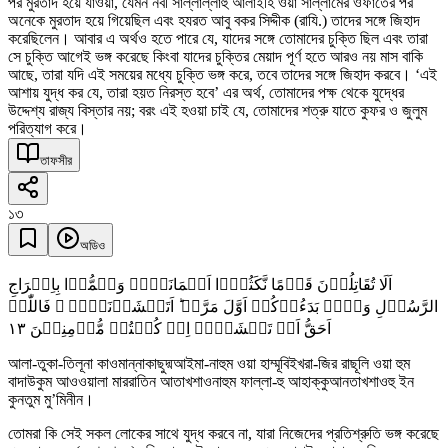
পর মুরতাদ হয়ে যাওয়া, যেমন নবী সাল্লাল্লাহু আলাইহি ওয়া সাল্লামের ওফাতের পর
অনেকে মুরতাদ হয়ে গিয়েছিল এবং হযরত আবু বকর সিদ্দীক (রাযি.) তাদের সঙ্গে জিহাদ
করেছিলেন। আবার এ অর্থও হতে পারে যে, যাদের সঙ্গে তোমাদের চুক্তি ছিল এবং তারা
সে চুক্তি আগেই ভঙ্গ করেছে কিংবা যাদের চুক্তির মেয়াদ পূর্ণ হতে আরও নয় মাস বাকি
আছে, তারা যদি এই সময়ের মধ্যে চুক্তি ভঙ্গ করে, তবে তাদের সঙ্গে জিহাদ করবে। ‘এই
আশায় যুদ্ধ কর যে, তারা হয়ত নিরস্ত হবে’ এর অর্থ, তোমাদের পক্ষ থেকে যুদ্ধের
উদ্দেশ্য রাজ্য বিস্তার নয়; বরং এই হওয়া চাই যে, তোমাদের শত্রু যাতে কুফর ও জুলুম
পরিত্যাগ করে।
তাফসীর
১৩
অডিও
اَلَا تُقَاتِلُوۡنَ قَوۡمًا نَّکَثُوۡۤا اَیۡمَانَہُمۡ وَہَمُّوۡا بِاِخۡرَاجِ
الرَّسُوۡلِ وَہُمۡ بَدَءُوۡکُمۡ اَوَّلَ مَرَّۃٍ ؕ اَتَخۡشَوۡنَہُمۡ ۚ فَاللّٰہُ
١٣
اَحَقُّ اَنۡ تَخۡشَوۡہُ اِنۡ کُنۡتُمۡ مُّؤۡمِنِیۡنَ
আলা-তুকা-তিলূনা কাওমান্নাকাছুদ্মআইমা-নাহুম ওয়া হাম্মূবিইখরা-জির রাছূলি ওয়া হুম
বাদাউকুম আওওয়ালা মাররাতিন আতাখশাওনাহুম ফাল্লা-হু আহাক্কুআনতাখশাওহু ইন
কুনতুম মু’মিনীন।
তোমরা কি সেই সকল লোকের সাথে যুদ্ধ করবে না, যারা নিজেদের প্রতিশ্রুতি ভঙ্গ করেছে