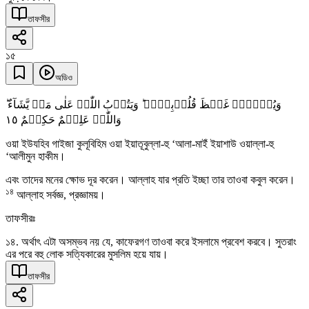
তাফসীর
১৫
অডিও
وَیُذۡہِبۡ غَیۡظَ قُلُوۡبِہِمۡ ؕ وَیَتُوۡبُ اللّٰہُ عَلٰی مَنۡ یَّشَآءُ ؕ
١٥
وَاللّٰہُ عَلِیۡمٌ حَکِیۡمٌ
ওয়া ইউযহিব গাইজা কুলূবিহিম ওয়া ইয়াতূবুল্লা-হু ‘আলা-মাইঁ ইয়াশাউ ওয়াল্লা-হু
‘আলীমুন হাকীম।
এবং তাদের মনের ক্ষোভ দূর করেন। আল্লাহ যার প্রতি ইচ্ছা তার তাওবা কবুল করেন।
১৪
আল্লাহ সর্বজ্ঞ, প্রজ্ঞাময়।
তাফসীরঃ
১৪. অর্থাৎ এটা অসম্ভব নয় যে, কাফেরগণ তাওবা করে ইসলামে প্রবেশ করবে। সুতরাং
এর পরে বহু লোক সত্যিকারের মুসলিম হয়ে যায়।
তাফসীর