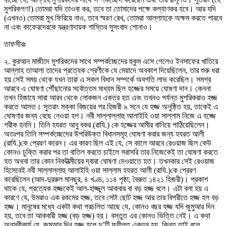
মুশরিকগণ!) তোমরা যদি তাওবা কর, তবে তা তোমাদের পক্ষে কল্যাণকর হবে। আর যদি
(এখনও) তোমরা মুখ ফিরিয়ে নাও, তবে স্মরণ রেখ, তোমরা আল্লাহকে অক্ষম করতে পারবে
না এবং কাফেরদেরকে যন্ত্রণাদায়ক শাস্তির সুসংবাদ শোনাও।
তাফসীরঃ
২. কুরআন মাজীদে মুশরিকদের সাথে সম্পর্কচ্ছেদের হুকুম এসে গেলেও ইনসাফের খাতিরে
আল্লাহ তাআলা তাদের প্রত্যেক শ্রেণীকে যে মেয়াদে অবকাশ দিয়েছিলেন, তার শুরু ধরা
হয় সেই সময় থেকে যখন তারা এ সকল বিধান সম্পর্কে অবগতি লাভ করেছিল। সমগ্র
আরবে এ ঘোষণা পৌঁছানোর সর্বোত্তম মাধ্যম ছিল হজ্জের সময়ে ঘোষণা দান। কেননা
তখন হিজাযে সারা আরব থেকে লোকজন একত্র হত এবং তখনও পর্যন্ত মুশরিকরাও হজ্জ
করতে আসত। সুতরাং মক্কা বিজয়ের পর হিজরী ৯ সনে যে হজ্জ অনুষ্ঠিত হয়, তাকেই এ
ঘোষণার জন্য বেছে নেওয়া হল। নবী সাল্লাল্লাহু আলাইহি ওয়া সাল্লাম নিজে এ হজ্জে
শরীক হননি। তিনি হযরত আবু বকর (রাযি.) কে হজ্জের আমীর বানিয়ে পাঠিয়েছিলেন।
অতঃপর তিনি সম্পর্কচ্ছেদের উপরিউক্ত বিধানসমূহ ঘোষণা করার জন্য হযরত আলী
(রাযি.)কে প্রেরণ করেন। এর কারণ ছিল এই যে, সে কালে আরবে রেওয়াজ ছিল কেউ
কোনও চুক্তি করার পর তা বাতিল করতে চাইলে সরাসরি তার নিজেকেই তা ঘোষণা করতে
হত অথবা তার কোন নিকটাত্মীয়ের দ্বারা ঘোষণা দেওয়াতে হত। তখনকার সেই রেওয়াজ
হিসেবেই নবী সাল্লাল্লাহু আলাইহি ওয়া সাল্লাম হযরত আলী (রাযি.)কে প্রেরণ
করেছিলেন (আদ-দুররুল মানছুর, ৪ খণ্ড, ১১৪ পৃষ্ঠা, বৈরুত ১৪২১ হিজরী)। প্রকাশ
থাকে যে, প্রত্যেক হজ্জকেই আল-হাজ্জুল আকবার বা বড় হজ্জ বলে। এটা বলা হয় এ
কারণে যে, উমরাও এক রকমের হজ্জ, তবে সেটা ছোট হজ্জ আর তার বিপরীতে হজ্জ হল বড়
হজ্জ। মানুষের মধ্যে একটা কথা প্রচলিত আছে যে, কোনও বছর হজ্জ যদি জুমুআর দিন
হয়, তবে তা আকবারী হজ্জ (বড় হজ্জ) হয়। বস্তুত এর কোনও ভিত্তি নেই। এ কথা
অনস্বীকার্য যে, জুমুআর দিন হজ্জ হলে দু’টি ফযীলত একত্র হয়, কিন্তু তাই বলে