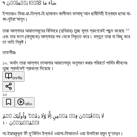
٩
سَآءَ مَا کَانُوۡا یَعۡمَلُوۡنَ
ইশতারাও বিআ-য়া-তিল্লা-হি ছামানান কালীলান ফাসাদ্দূ‘আন ছাবীলিহী ইন্নাহুম ছাআ মা-
কা-নূইয়া‘মালূন।
১০
তারা আল্লাহর আয়াতসমূহের বিনিময়ে (দুনিয়ার) তুচ্ছ মূল্য গ্রহণকেই পছন্দ করেছে
এবং তার ফলে (মানুষকে) আল্লাহর পথ থেকে নিবৃত্ত করে। বস্তুত তারা যা কিছু করে
তা অতি নিকৃষ্ট।
তাফসীরঃ
১০. অর্থাৎ তারা আল্লাহ তাআলার আয়াতসমূহ অনুসরণ করার পরিবর্তে পার্থিব জীবনের
তুচ্ছ স্বার্থকেই প্রাধান্য দিয়েছে।
তাফসীর
১০
অডিও
لَا یَرۡقُبُوۡنَ فِیۡ مُؤۡمِنٍ اِلًّا وَّلَا ذِمَّۃً ؕ وَاُولٰٓئِکَ ہُمُ
١۰
الۡمُعۡتَدُوۡنَ
লা-ইয়ারকুবূনা ফী মু’মিনিন ইল্লাওঁ ওয়ালা-যিম্মাতাওঁ ওয়া উলাইকা হুমুল মু‘তাদুন।