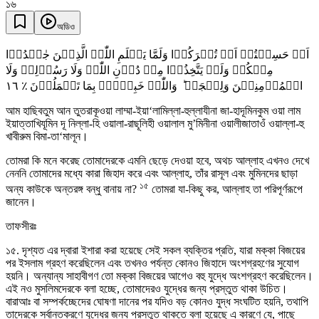
১৬
অডিও
اَمۡ حَسِبۡتُمۡ اَنۡ تُتۡرَکُوۡا وَلَمَّا یَعۡلَمِ اللّٰہُ الَّذِیۡنَ جٰہَدُوۡا
مِنۡکُمۡ وَلَمۡ یَتَّخِذُوۡا مِنۡ دُوۡنِ اللّٰہِ وَلَا رَسُوۡلِہٖ وَلَا
١٦
الۡمُؤۡمِنِیۡنَ وَلِیۡجَۃً ؕ وَاللّٰہُ خَبِیۡرٌۢ بِمَا تَعۡمَلُوۡنَ ٪
আম হাছিবতুম আন তুতরাকূওয়া লাম্মা-ইয়া‘লামিল্লা-হুল্লাযীনা জা-হাদূমিনকুম ওয়া লাম
ইয়াত্তাখিযূমিন দূ নিল্লা-হি ওয়ালা-রাছূলিহী ওয়ালাল মু’মিনীনা ওয়ালীজাতাওঁ ওয়াল্লা-হু
খাবীরুম বিমা-তা‘মালূন।
তোমরা কি মনে করেছ তোমাদেরকে এমনি ছেড়ে দেওয়া হবে, অথচ আল্লাহ এখনও দেখে
নেননি তোমাদের মধ্যে কারা জিহাদ করে এবং আল্লাহ, তাঁর রাসূল এবং মুমিনদের ছাড়া
১৫
অন্য কাউকে অন্তরঙ্গ বন্ধু বানায় না?
তোমরা যা-কিছু কর, আল্লাহ তা পরিপূর্ণরূপে
জানেন।
তাফসীরঃ
১৫. দৃশ্যত এর দ্বারা ইশারা করা হয়েছে সেই সকল ব্যক্তির প্রতি, যারা মক্কা বিজয়ের
পর ইসলাম গ্রহণ করেছিলেন এবং তখনও পর্যন্ত কোনও জিহাদে অংশগ্রহণের সুযোগ
হয়নি। অন্যান্য সাহাবীগণ তো মক্কা বিজয়ের আগেও বহু যুদ্ধে অংশগ্রহণ করেছিলেন।
এই নও মুসলিমদেরকে বলা হচ্ছে, তোমাদেরও যুদ্ধের জন্য প্রস্তুত থাকা উচিত।
বারাআঃ বা সম্পর্কচ্ছেদের ঘোষণা দানের পর যদিও বড় কোনও যুদ্ধ সংঘটিত হয়নি, তথাপি
তাদেরকে সর্বান্তকরণে যুদ্ধের জন্য প্রস্তুত থাকতে বলা হয়েছে এ কারণে যে, পাছে