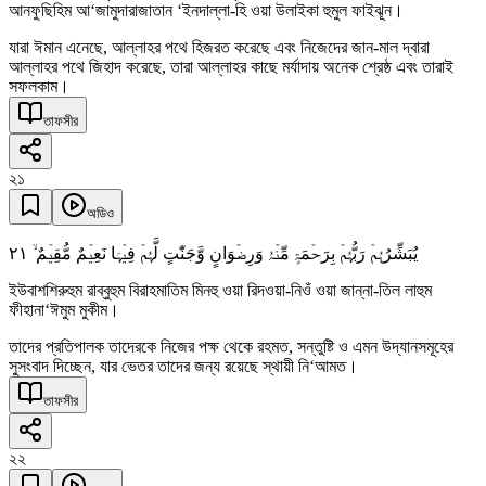
আনফুছিহিম আ‘জামুদারাজাতান ‘ইনদাল্লা-হি ওয়া উলাইকা হুমুল ফাইঝূন।
যারা ঈমান এনেছে, আল্লাহর পথে হিজরত করেছে এবং নিজেদের জান-মাল দ্বারা
আল্লাহর পথে জিহাদ করেছে, তারা আল্লাহর কাছে মর্যাদায় অনেক শ্রেষ্ঠ এবং তারাই
সফলকাম।
তাফসীর
২১
অডিও
٢١
یُبَشِّرُہُمۡ رَبُّہُمۡ بِرَحۡمَۃٍ مِّنۡہُ وَرِضۡوَانٍ وَّجَنّٰتٍ لَّہُمۡ فِیۡہَا نَعِیۡمٌ مُّقِیۡمٌ ۙ
ইউবাশশিরুহুম রাব্বুহুম বিরাহমাতিম মিনহু ওয়া রিদওয়া-নিওঁ ওয়া জান্না-তিল লাহুম
ফীহানা‘ঈমুম মুকীম।
তাদের প্রতিপালক তাদেরকে নিজের পক্ষ থেকে রহমত, সন্তুষ্টি ও এমন উদ্যানসমূহের
সুসংবাদ দিচ্ছেন, যার ভেতর তাদের জন্য রয়েছে স্থায়ী নি‘আমত।
তাফসীর
২২