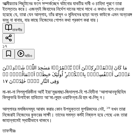
আত্মীয়তার পিছুটানের ফলে সম্পর্কচ্ছেদ ঘটানোর যাবতীয় দাবী ও চাহিদা পূরণে তারা
ইতস্ততঃ করে। এজন্যই জিহাদের নির্দেশ দানের সাথে সাথে এ কথাও বলে দেওয়া
হয়েছে যে, তারা যেন আল্লাহ, তাঁর রাসূল ও মুমিনদের ছাড়া অন্য কাউকে এমন অন্তরঙ্গ
বন্ধু না বানায়, যার কাছে নিজেদের গোপন কথা প্রকাশ করা যায়।
তাফসীর
১৭
অডিও
مَا کَانَ لِلۡمُشۡرِکِیۡنَ اَنۡ یَّعۡمُرُوۡا مَسٰجِدَ اللّٰہِ شٰہِدِیۡنَ
عَلٰۤی اَنۡفُسِہِمۡ بِالۡکُفۡرِ ؕ اُولٰٓئِکَ حَبِطَتۡ اَعۡمَالُہُمۡ ۚۖ
١٧
وَفِی النَّارِ ہُمۡ خٰلِدُوۡنَ
মা-কা-না লিলমুশরিকীনা আইঁ ইয়া‘মুরূমাছা-জিদাল্লা-হি শা-হিদীনা ‘আলাআনফুছিহিম
বিলকুফরি উলাইকা হাবিতাত আ‘মা-লুহুম ওয়াফিন্না-রি হুম খা-লিদূ ন।
১৬
আল্লাহর মসজিদসমূহ আবাদ করার কোন উপযুক্ততা মুশরিকদের নেই,
যখন তারা
নিজেরাই নিজেদের কুফরের সাক্ষী। তাদের সমস্ত কর্মই নিষ্ফল হয়ে গেছে এবং তারা
জাহান্নামেই স্থায়ীভাবে থাকবে।
তাফসীরঃ