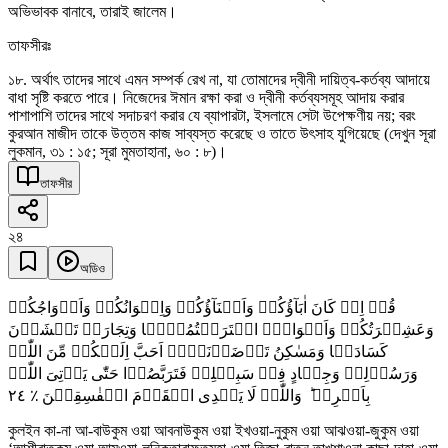
অভিভাবক বানাবে, তারাই জালেম।
তাফসীরঃ
১৮. অর্থাৎ তাদের সাথে এমন সম্পর্ক রেখ না, যা তোমাদের দ্বীনী দায়িত্ব-কর্তব্য আদায়ে
বাধা সৃষ্টি করতে পারে। নিজেদের ঈমান রক্ষা করা ও দ্বীনী কর্তব্যসমূহ আদায় করার
পাশাপাশি তাদের সাথে সদাচরণ করার যে ব্যাপারটা, ইসলামে সেটা উপেক্ষণীয় নয়; বরং
কুরআন মাজীদ তাকে উত্তম কাজ সাব্যস্ত করেছে ও তাতে উৎসাহ যুগিয়েছে (দেখুন সূরা
লুকমান, ৩১ : ১৫; সূরা মুমতাহানা, ৬০ : ৮)।
তাফসীর
২৪
অডিও
قُلۡ اِنۡ کَانَ اٰبَآؤُکُمۡ وَاَبۡنَآؤُکُمۡ وَاِخۡوَانُکُمۡ وَاَزۡوَاجُکُمۡ
وَعَشِیۡرَتُکُمۡ وَاَمۡوَالُۨ اقۡتَرَفۡتُمُوۡہَا وَتِجَارَۃٌ تَخۡشَوۡنَ
کَسَادَہَا وَمَسٰکِنُ تَرۡضَوۡنَہَاۤ اَحَبَّ اِلَیۡکُمۡ مِّنَ اللّٰہِ
وَرَسُوۡلِہٖ وَجِہَادٍ فِیۡ سَبِیۡلِہٖ فَتَرَبَّصُوۡا حَتّٰی یَاۡتِیَ اللّٰہُ
٢٤
بِاَمۡرِہٖ ؕ وَاللّٰہُ لَا یَہۡدِی الۡقَوۡمَ الۡفٰسِقِیۡنَ ٪
কুলইন কা-না আ-বাউকুম ওয়া আবনাউকুম ওয়া ইখওয়া-নুকুম ওয়া আঝওয়া-জুকুম ওয়া