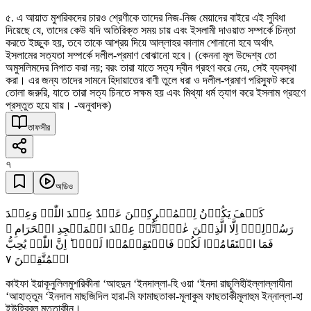
৫. এ আয়াত মুশরিকদের চারও শ্রেণীকে তাদের নিজ-নিজ মেয়াদের বাইরে এই সুবিধা
দিয়েছে যে, তাদের কেউ যদি অতিরিক্ত সময় চায় এবং ইসলামী দাওয়াত সম্পর্কে চিন্তা
করতে ইচ্ছুক হয়, তবে তাকে আশ্রয় দিয়ে আল্লাহর কালাম শোনানো হবে অর্থাৎ
ইসলামের সত্যতা সম্পর্কে দলীল-প্রমাণ বোঝানো হবে। (কেননা মূল উদ্দেশ্য তো
অমুসলিমদের নিপাত করা নয়; বরং তারা যাতে সত্য দ্বীন গ্রহণ করে নেয়, সেই ব্যবস্থা
করা। এর জন্য তাদের সামনে হিদায়াতের বাণী তুলে ধরা ও দলীল-প্রমাণ পরিস্ফুট করে
তোলা জরুরি, যাতে তারা সত্য চিনতে সক্ষম হয় এবং মিথ্যা ধর্ম ত্যাগ করে ইসলাম গ্রহণে
প্রস্তুত হয়ে যায়। -অনুবাদক)
তাফসীর
৭
অডিও
کَیۡفَ یَکُوۡنُ لِلۡمُشۡرِکِیۡنَ عَہۡدٌ عِنۡدَ اللّٰہِ وَعِنۡدَ
رَسُوۡلِہٖۤ اِلَّا الَّذِیۡنَ عٰہَدۡتُّمۡ عِنۡدَ الۡمَسۡجِدِ الۡحَرَامِ ۚ
فَمَا اسۡتَقَامُوۡا لَکُمۡ فَاسۡتَقِیۡمُوۡا لَہُمۡ ؕ اِنَّ اللّٰہَ یُحِبُّ
٧
الۡمُتَّقِیۡنَ
কাইফা ইয়াকূনুলিলমুশরিকীনা ‘আহদুন ‘ইনদাল্লা-হি ওয়া ‘ইনদা রাছূলিহীইল্লাল্লাযীনা
‘আহাত্তুম ‘ইনদাল মাছজিদিল হারা-মি ফামাছতাকা-মূলাকুম ফাছতাকীমূলাহুম ইন্নাল্লা-হা
ইউহিব্বুল মুত্তাকীন।