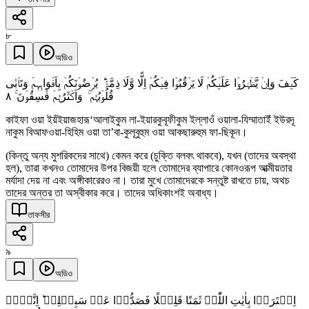
৮
অডিও
کَیۡفَ وَاِنۡ یَّظۡہَرُوۡا عَلَیۡکُمۡ لَا یَرۡقُبُوۡا فِیۡکُمۡ اِلًّا وَّلَا ذِمَّۃً ؕ یُرۡضُوۡنَکُمۡ بِاَفۡوَاہِہِمۡ وَتَاۡبٰی
٨
قُلُوۡبُہُمۡ ۚ وَاَکۡثَرُہُمۡ فٰسِقُوۡنَ ۚ
কাইফা ওয়া ইয়ঁইয়াজহারূ‘আলাইকুম লা-ইয়ারকুবূফীকুম ইল্লাওঁ ওয়ালা-যিম্মাতাইঁ ইউরদূ
নাকুম বিআফওয়া-হিহিম ওয়া তা’বা-কুলূবুহুম ওয়া আকছারুহুম ফা-ছিকূন।
(কিন্তু অন্য মুশরিকদের সাথে) কেমন করে (চুক্তি বলবৎ থাকবে), যখন (তাদের অবস্থা
হল), তারা কখনও তোমাদের উপর বিজয়ী হলে তোমাদের ব্যাপারে কোনওরূপ আত্মীয়তার
মর্যাদা দেয় না এবং অঙ্গীকারেরও না। তারা মুখে তোমাদেরকে সন্তুষ্ট রাখতে চায়, অথচ
তাদের অন্তর তা অস্বীকার করে। তাদের অধিকাংশই অবাধ্য।
তাফসীর
৯
অডিও
اِشۡتَرَوۡا بِاٰیٰتِ اللّٰہِ ثَمَنًا قَلِیۡلًا فَصَدُّوۡا عَنۡ سَبِیۡلِہٖ ؕ اِنَّہُمۡ