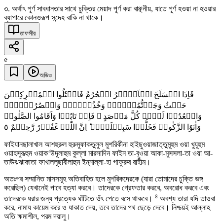
৩. অর্থাৎ পূর্ণ সাবধানতার সাথে চুক্তির মেয়াদ পূর্ণ করা বাঞ্ছনীয়, যাতে পূর্ণ হওয়া না হওয়ার
ব্যাপারে কোনওরূপ সন্দেহ বাকি না থাকে।
তাফসীর
৫
অডিও
فَاِذَا انۡسَلَخَ الۡاَشۡہُرُ الۡحُرُمُ فَاقۡتُلُوا الۡمُشۡرِکِیۡنَ
حَیۡثُ وَجَدۡتُّمُوۡہُمۡ وَخُذُوۡہُمۡ وَاحۡصُرُوۡہُمۡ
وَاقۡعُدُوۡا لَہُمۡ کُلَّ مَرۡصَدٍ ۚ فَاِنۡ تَابُوۡا وَاَقَامُوا الصَّلٰوۃَ
٥
وَاٰتَوُا الزَّکٰوۃَ فَخَلُّوۡا سَبِیۡلَہُمۡ ؕ اِنَّ اللّٰہَ غَفُوۡرٌ رَّحِیۡمٌ
ফাইযানছালাখাল আশহুরুল হুরুমুফাকতুলুল মুশরিকীনা হাইছুওয়াজাত্তুমূহুম ওয়া খুযূহুম
ওয়াহসুরূহুম ওয়াক‘উদূলাহুম কুল্লা মারসাদিন ফাইন তা-বূওয়া আকা-মুসসলা-তা ওয়া আ-
তাউঝঝাকাতা ফাখাললূছাবীলাহুম ইন্নাল্লা-হা গাফুরুর রাহীম।
অতঃপর সম্মানিত মাসসমূহ অতিবাহিত হলে মুশরিকদেরকে (যারা তোমাদের চুক্তি ভঙ্গ
করেছিল) যেখানেই পাবে হত্যা করবে। তাদেরকে গ্রেফতার করবে, অবরোধ করবে এবং
৪
তাদেরকে ধরার জন্য প্রত্যেক ঘাঁটিতে ওঁৎ পেতে বসে থাকবে।
অবশ্য তারা যদি তাওবা
করে, নামায কায়েম করে ও যাকাত দেয়, তবে তাদের পথ ছেড়ে দেবে। নিশ্চয়ই আল্লাহ
অতি ক্ষমাশীল, পরম দয়ালু।