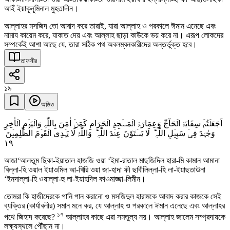
আইঁ ইয়াকূনূমিনাল মুহতাদীন।
আল্লাহর মসজিদ তো আবাদ করে তারাই, যারা আল্লাহ ও পরকালে ঈমান এনেছে এবং
নামায কায়েম করে, যাকাত দেয় এবং আল্লাহ ছাড়া কাউকে ভয় করে না। এরূপ লোকদের
সম্পর্কেই আশা আছে যে, তারা সঠিক পথ অবলম্বনকারীদের অন্তর্ভুক্ত হবে।
তাফসীর
১৯
অডিও
اَجَعَلۡتُمۡ سِقَایَۃَ الۡحَآجِّ وَعِمَارَۃَ الۡمَسۡجِدِ الۡحَرَامِ کَمَنۡ اٰمَنَ بِاللّٰہِ وَالۡیَوۡمِ الۡاٰخِرِ
وَجٰہَدَ فِیۡ سَبِیۡلِ اللّٰہِ ؕ لَا یَسۡتَوٗنَ عِنۡدَ اللّٰہِ ؕ وَاللّٰہُ لَا یَہۡدِی الۡقَوۡمَ الظّٰلِمِیۡنَ ۘ
١٩
আজা‘আলতুম ছিকা-ইয়াতাল হাজজি ওয়া ‘ইমা-রাতাল মাছজিদিল হারা-মি কামান আমানা
বিল্লা-হি ওয়াল ইয়াওমিল আ-খিরি ওয়া জা-হাদা ফী ছাবীলিল্লা-হি লা-ইয়াছতাঊনা
‘ইনদাল্লা-হি ওয়াল্লা-হু লা-ইয়াহদিল কাওমাজ্জা-লিমীন।
তোমরা কি হাজীদেরকে পানি পান করানো ও মসজিদুল হারামকে আবাদ করার কাজকে সেই
ব্যক্তির (কার্যাবলীর) সমান মনে কর, যে আল্লাহ ও পরকালে ঈমান এনেছে এবং আল্লাহর
১৭
পথে জিহাদ করেছে?
আল্লাহর কাছে এরা সমতুল্য নয়। আল্লাহ জালেম সম্প্রদায়কে
লক্ষ্যস্থলে পৌঁছান না।