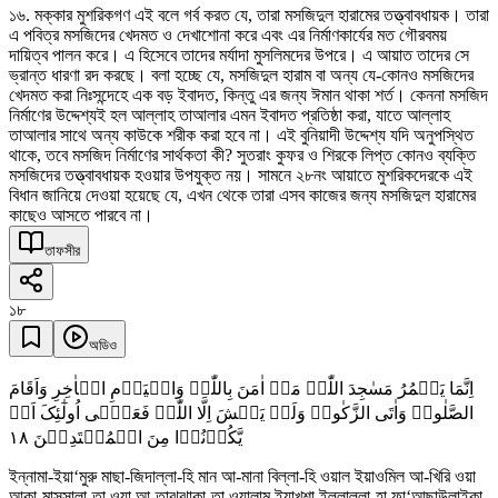
১৬. মক্কার মুশরিকগণ এই বলে গর্ব করত যে, তারা মসজিদুল হারামের তত্ত্বাবধায়ক। তারা
এ পবিত্র মসজিদের খেদমত ও দেখাশোনা করে এবং এর নির্মাণকার্যের মত গৌরবময়
দায়িত্ব পালন করে। এ হিসেবে তাদের মর্যাদা মুসলিমদের উপরে। এ আয়াত তাদের সে
ভ্রান্ত ধারণা রদ করছে। বলা হচ্ছে যে, মসজিদুল হারাম বা অন্য যে-কোনও মসজিদের
খেদমত করা নিঃসন্দেহে এক বড় ইবাদত, কিন্তু এর জন্য ঈমান থাকা শর্ত। কেননা মসজিদ
নির্মাণের উদ্দেশ্যই হল আল্লাহ তাআলার এমন ইবাদত প্রতিষ্ঠা করা, যাতে আল্লাহ
তাআলার সাথে অন্য কাউকে শরীক করা হবে না। এই বুনিয়াদী উদ্দেশ্য যদি অনুপস্থিত
থাকে, তবে মসজিদ নির্মাণের সার্থকতা কী? সুতরাং কুফর ও শিরকে লিপ্ত কোনও ব্যক্তি
মসজিদের তত্ত্বাবধায়ক হওয়ার উপযুক্ত নয়। সামনে ২৮নং আয়াতে মুশরিকদেরকে এই
বিধান জানিয়ে দেওয়া হয়েছে যে, এখন থেকে তারা এসব কাজের জন্য মসজিদুল হারামের
কাছেও আসতে পারবে না।
তাফসীর
১৮
অডিও
اِنَّمَا یَعۡمُرُ مَسٰجِدَ اللّٰہِ مَنۡ اٰمَنَ بِاللّٰہِ وَالۡیَوۡمِ الۡاٰخِرِ وَاَقَامَ
الصَّلٰوۃَ وَاٰتَی الزَّکٰوۃَ وَلَمۡ یَخۡشَ اِلَّا اللّٰہَ فَعَسٰۤی اُولٰٓئِکَ اَنۡ
١٨
یَّکُوۡنُوۡا مِنَ الۡمُہۡتَدِیۡنَ
ইন্নামা-ইয়া‘মুরু মাছা-জিদাল্লা-হি মান আ-মানা বিল্লা-হি ওয়াল ইয়াওমিল আ-খিরি ওয়া
আকা-মাসসালা-তা ওয়া আ-তাঝঝাকা-তা ওয়ালাম ইয়াখশা ইল্লাল্লা-হা ফা‘আছাউলাইকা