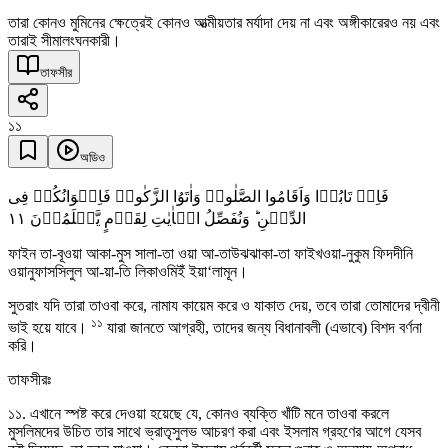
তারা কোনও মুমিনের ক্ষেত্রেই কোনও আত্মীয়তার মর্যাদা দেয় না এবং অঙ্গীকারেরও নয় এবং
তারাই সীমালংঘনকারী।
তাফসীর
১১
অডিও
فَاِنۡ تَابُوۡا وَاَقَامُوا الصَّلٰوۃَ وَاٰتَوُا الزَّکٰوۃَ فَاِخۡوَانُکُمۡ فِی
١١
الدِّیۡنِ ؕ وَنُفَصِّلُ الۡاٰیٰتِ لِقَوۡمٍ یَّعۡلَمُوۡنَ
ফাইন তা-বূওয়া আকা-মুস সালা-তা ওয়া আ-তাউঝঝাকা-তা ফাইখওয়া-নুকুম ফিদদীনি
ওয়ানুফাসসিলুল আ-য়া-তি লিকাওমিইঁ ইয়া‘লামূন।
সুতরাং যদি তারা তাওবা করে, নামায কায়েম করে ও যাকাত দেয়, তবে তারা তোমাদের দ্বীনী
১১
ভাই হয়ে যাবে।
যারা জানতে আগ্রহী, তাদের জন্য বিধানাবলী (এভাবে) বিশদ বর্ণনা
করি।
তাফসীরঃ
১১. এখানে স্পষ্ট করে দেওয়া হয়েছে যে, কোনও ব্যক্তি খাঁটি মনে তাওবা করলে
মুসলিমদের উচিত তার সাথে ভ্রাতৃসুলভ আচরণ করা এবং ইসলাম গ্রহণের আগে যেসব