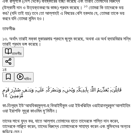
এবং রাসূলকে (দেশ থেকে) বহিষ্কারের ইচ্ছা করেছে এবং তারাই তোমাদের বিরুদ্ধে
১৩
(উস্কানী দান ও উত্যক্তকরণের কাজ) প্রথম করেছে।
তোমরা কি তাদেরকে ভয়
কর? (যদি তাই হয়) তবে তো আল্লাহই এ বিষয়ের বেশি হকদার যে, তোমরা তাকে ভয়
করবে যদি তোমরা মুমিন হও।
তাফসীরঃ
১৩. অর্থাৎ তারাই মক্কা মুকাররমায় প্রথমে জুলুম করেছে, অথবা এর অর্থ হুদায়বিয়ার সন্ধি
তারাই প্রথম ভঙ্গ করেছে।
তাফসীর
১৪
অডিও
قَاتِلُوۡہُمۡ یُعَذِّبۡہُمُ اللّٰہُ بِاَیۡدِیۡکُمۡ وَیُخۡزِہِمۡ وَیَنۡصُرۡکُمۡ عَلَیۡہِمۡ وَیَشۡفِ صُدُوۡرَ قَوۡمٍ
١٤
مُّؤۡمِنِیۡنَ ۙ
কা-তিলূহুম ইউ‘আযযিবহুমুল্লা-হু বিআইদীকুম ওয়া ইউখঝিহিম ওয়াইয়ানসুরকুম‘আলাইহিম
ওয়া ইয়াশফি সুদূরা কাওমিম মু’মিনীন।
তাদের সাথে যুদ্ধ কর, যাতে আল্লাহ তোমাদের হাতে তাদেরকে শাস্তি দান করেন,
তাদেরকে লাঞ্ছিত করেন, তাদের বিরুদ্ধে তোমাদেরকে সাহায্য করেন এবং মুমিনদের অন্তর
জুড়িয়ে দেন।