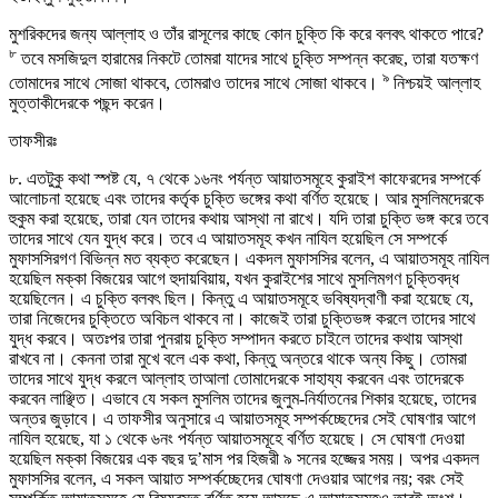
মুশরিকদের জন্য আল্লাহ ও তাঁর রাসূলের কাছে কোন চুক্তি কি করে বলবৎ থাকতে পারে?
৮
তবে মসজিদুল হারামের নিকটে তোমরা যাদের সাথে চুক্তি সম্পন্ন করেছ, তারা যতক্ষণ
৯
তোমাদের সাথে সোজা থাকবে, তোমরাও তাদের সাথে সোজা থাকবে।
নিশ্চয়ই আল্লাহ
মুত্তাকীদেরকে পছন্দ করেন।
তাফসীরঃ
৮. এতটুকু কথা স্পষ্ট যে, ৭ থেকে ১৬নং পর্যন্ত আয়াতসমূহে কুরাইশ কাফেরদের সম্পর্কে
আলোচনা হয়েছে এবং তাদের কর্তৃক চুক্তি ভঙ্গের কথা বর্ণিত হয়েছে। আর মুসলিমদেরকে
হুকুম করা হয়েছে, তারা যেন তাদের কথায় আস্থা না রাখে। যদি তারা চুক্তি ভঙ্গ করে তবে
তাদের সাথে যেন যুদ্ধ করে। তবে এ আয়াতসমূহ কখন নাযিল হয়েছিল সে সম্পর্কে
মুফাসসিরগণ বিভিন্ন মত ব্যক্ত করেছেন। একদল মুফাসসির বলেন, এ আয়াতসমূহ নাযিল
হয়েছিল মক্কা বিজয়ের আগে হুদায়বিয়ায়, যখন কুরাইশের সাথে মুসলিমগণ চুক্তিবদ্ধ
হয়েছিলেন। এ চুক্তি বলবৎ ছিল। কিন্তু এ আয়াতসমূহে ভবিষ্যদ্বাণী করা হয়েছে যে,
তারা নিজেদের চুক্তিতে অবিচল থাকবে না। কাজেই তারা চুক্তিভঙ্গ করলে তাদের সাথে
যুদ্ধ করবে। অতঃপর তারা পুনরায় চুক্তি সম্পাদন করতে চাইলে তাদের কথায় আস্থা
রাখবে না। কেননা তারা মুখে বলে এক কথা, কিন্তু অন্তরে থাকে অন্য কিছু। তোমরা
তাদের সাথে যুদ্ধ করলে আল্লাহ তাআলা তোমাদেরকে সাহায্য করবেন এবং তাদেরকে
করবেন লাঞ্ছিত। এভাবে যে সকল মুসলিম তাদের জুলুম-নির্যাতনের শিকার হয়েছে, তাদের
অন্তর জুড়াবে। এ তাফসীর অনুসারে এ আয়াতসমূহ সম্পর্কচ্ছেদের সেই ঘোষণার আগে
নাযিল হয়েছে, যা ১ থেকে ৬নং পর্যন্ত আয়াতসমূহে বর্ণিত হয়েছে। সে ঘোষণা দেওয়া
হয়েছিল মক্কা বিজয়ের এক বছর দু’মাস পর হিজরী ৯ সনের হজ্জের সময়। অপর একদল
মুফাসসির বলেন, এ সকল আয়াত সম্পর্কচ্ছেদের ঘোষণা দেওয়ার আগের নয়; বরং সেই