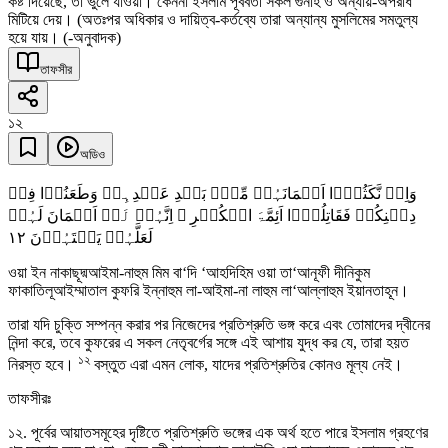
কষ্ট দিয়েছে, তা ভুলে যাওয়া। কেননা ইসলাম পূর্ববর্তী সকল গুনাহ ও অন্যায়-অপরাধ
মিটিয়ে দেয়। (অতঃপর অধিকার ও দায়িত্ব-কর্তব্যে তারা অন্যান্য মুসলিমের সমতুল্য
হয়ে যায়। (-অনুবাদক)
তাফসীর
১২
অডিও
وَاِنۡ نَّکَثُوۡۤا اَیۡمَانَہُمۡ مِّنۡۢ بَعۡدِ عَہۡدِہِمۡ وَطَعَنُوۡا فِیۡ
دِیۡنِکُمۡ فَقَاتِلُوۡۤا اَئِمَّۃَ الۡکُفۡرِ ۙ اِنَّہُمۡ لَاۤ اَیۡمَانَ لَہُمۡ
١٢
لَعَلَّہُمۡ یَنۡتَہُوۡنَ
ওয়া ইন নাকাছূদ্মআইমা-নাহুম মিম বা‘দি ‘আহদিহিম ওয়া তা‘আনূফী দীনিকুম
ফাকাতিলূআইম্মাতাল কুফরি ইন্নাহুম লা-আইমা-না লাহুম লা‘আল্লাহুম ইয়ানতাহূন।
তারা যদি চুক্তি সম্পন্ন করার পর নিজেদের প্রতিশ্রুতি ভঙ্গ করে এবং তোমাদের দ্বীনের
নিন্দা করে, তবে কুফরের এ সকল নেতৃবর্গের সঙ্গে এই আশায় যুদ্ধ কর যে, তারা হয়ত
১২
নিরস্ত হবে।
বস্তুত এরা এমন লোক, যাদের প্রতিশ্রুতির কোনও মূল্য নেই।
তাফসীরঃ
১২. পূর্বের আয়াতসমূহের দৃষ্টিতে প্রতিশ্রুতি ভঙ্গের এক অর্থ হতে পারে ইসলাম গ্রহণের