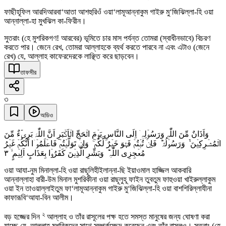
ফাছীহূফিল আরদিআরবা‘আতা আশহুরিওঁ ওয়া‘লামূআন্নাকুম গাইরু মু‘জিঝিল্লা-হি ওয়া
আন্নাল্লা-হা মুখঝিল কা-ফিরীন।
সুতরাং (হে মুশরিকগণ! আরবের) ভূমিতে চার মাস পর্যন্ত তোমরা (স্বাধীনভাবে) বিচরণ
করতে পার। জেনে রেখ, তোমরা আল্লাহকে ব্যর্থ করতে পারবে না এবং এটাও (জেনে
রেখ) যে, আল্লাহ কাফেরদেরকে লাঞ্ছিত করে ছাড়বেন।
তাফসীর
৩
অডিও
وَاَذَانٌ مِّنَ اللّٰہِ وَرَسُوۡلِہٖۤ اِلَی النَّاسِ یَوۡمَ الۡحَجِّ الۡاَکۡبَرِ اَنَّ اللّٰہَ بَرِیۡٓءٌ مِّنَ
الۡمُشۡرِکِیۡنَ ۬ۙ وَرَسُوۡلُہٗ ؕ فَاِنۡ تُبۡتُمۡ فَہُوَ خَیۡرٌ لَّکُمۡ ۚ وَاِنۡ تَوَلَّیۡتُمۡ فَاعۡلَمُوۡۤا اَنَّکُمۡ غَیۡرُ
٣
مُعۡجِزِی اللّٰہِ ؕ وَبَشِّرِ الَّذِیۡنَ کَفَرُوۡا بِعَذَابٍ اَلِیۡمٍ ۙ
ওয়া আযা-নুম মিনাল্লা-হি ওয়া রাছূলিহীইলান্না-ছি ইয়াওমাল হাজ্জিল আকবারি
আন্নাল্লাহা বারী-উম মিনাল মুশরিকীনা ওয়া রাছূলুহূ ফাইন তুবতুম ফাহুওয়া খাইরুল্লাকুম
ওয়া ইন তাওয়াল্লাইতুম ফা‘লামূআন্নাকুম গাইরু মু‘জিঝিল্লা-হি ওয়া বাশশিরিল্লাযীনা
কাফারূবি‘আযা-বিন আলীম।
২
বড় হজ্জের দিন
আল্লাহ ও তাঁর রাসূলের পক্ষ হতে সমস্ত মানুষের জন্য ঘোষণা করা
যাচ্ছে যে, আল্লাহ মুশরিকদের সাথে সম্পর্কচ্ছেদ করেছেন এবং তাঁর রাসূলও। সুতরাং (হে