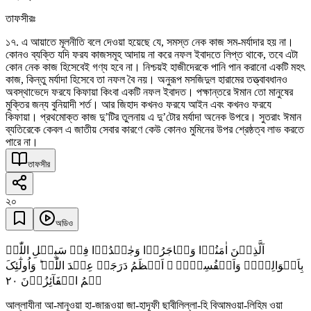
তাফসীরঃ
১৭. এ আয়াতে মূলনীতি বলে দেওয়া হয়েছে যে, সমস্ত নেক কাজ সম-মর্যাদার হয় না।
কোনও ব্যক্তি যদি ফরয কাজসমূহ আদায় না করে নফল ইবাদতে লিপ্ত থাকে, তবে এটা
কোন নেক কাজ হিসেবেই গণ্য হবে না। নিশ্চয়ই হাজীদেরকে পানি পান করানো একটি মহৎ
কাজ, কিন্তু মর্যাদা হিসেবে তা নফল বৈ নয়। অনুরূপ মসজিদুল হারামের তত্ত্বাবধানও
অবস্থাভেদে ফরযে কিফায়া কিংবা একটি নফল ইবাদত। পক্ষান্তরে ঈমান তো মানুষের
মুক্তির জন্য বুনিয়াদী শর্ত। আর জিহাদ কখনও ফরযে আইন এবং কখনও ফরযে
কিফায়া। প্রথমোক্ত কাজ দু’টির তুলনায় এ দু’টোর মর্যাদা অনেক উপরে। সুতরাং ঈমান
ব্যতিরেকে কেবল এ জাতীয় সেবার কারণে কেউ কোনও মুমিনের উপর শ্রেষ্ঠত্ব লাভ করতে
পারে না।
তাফসীর
২০
অডিও
اَلَّذِیۡنَ اٰمَنُوۡا وَہَاجَرُوۡا وَجٰہَدُوۡا فِیۡ سَبِیۡلِ اللّٰہِ
بِاَمۡوَالِہِمۡ وَاَنۡفُسِہِمۡ ۙ اَعۡظَمُ دَرَجَۃً عِنۡدَ اللّٰہِ ؕ وَاُولٰٓئِکَ
٢۰
ہُمُ الۡفَآئِزُوۡنَ
আল্লাযীনা আ-মানূওয়া হা-জারূওয়া জা-হাদূফী ছাবীলিল্লা-হি বিআমওয়া-লিহিম ওয়া