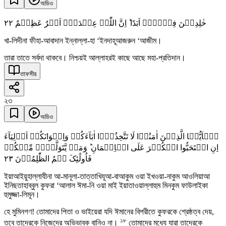
অডিও
٢٢
خٰلِدِیۡنَ فِیۡہَاۤ اَبَدًا ؕ اِنَّ اللّٰہَ عِنۡدَہٗۤ اَجۡرٌ عَظِیۡمٌ
খা-লিদীনা ফীহা-আবাদান ইন্নাল্লা-হা ‘ইনদাহূআজরুন ‘আজীম।
তারা তাতে সর্বদা থাকবে। নিশ্চয়ই আল্লাহরই কাছে আছে মহা-প্রতিদান।
তাফসীর
২৩
অডিও
یٰۤاَیُّہَا الَّذِیۡنَ اٰمَنُوۡا لَا تَتَّخِذُوۡۤا اٰبَآءَکُمۡ وَاِخۡوَانَکُمۡ اَوۡلِیَآءَ
اِنِ اسۡتَحَبُّوا الۡکُفۡرَ عَلَی الۡاِیۡمَانِ ؕ وَمَنۡ یَّتَوَلَّہُمۡ مِّنۡکُمۡ
٢٣
فَاُولٰٓئِکَ ہُمُ الظّٰلِمُوۡنَ
ইয়াআইয়ুহাল্লাযীনা আ-মানূলা-তাত্তাখিযূআ-বাআকুম ওয়া ইখওয়া-নাকুম আওলিয়াআ
ইনিছতাহাব্বুল কুফরা ‘আলাল ঈমা-নি ওয়া মাই ইয়াতাওয়াল্লাহুম মিনকুম ফাউলাইকা
হুমুজ্জা-লিমূন।
হে মুমিনগণ! তোমাদের পিতা ও ভাইয়েরা যদি ঈমানের বিপরীতে কুফরকে শ্রেষ্ঠত্ব দেয়,
১৮
তবে তাদেরকে নিজেদের অভিভাবক বানিও না।
তোমাদের মধ্যে যারা তাদেরকে