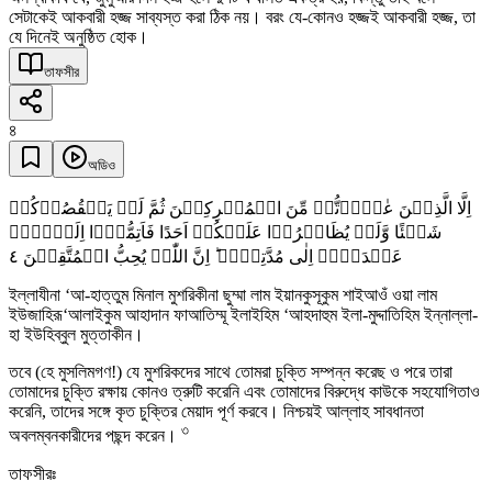
সেটাকেই আকবারী হজ্জ সাব্যস্ত করা ঠিক নয়। বরং যে-কোনও হজ্জই আকবারী হজ্জ, তা
যে দিনেই অনুষ্ঠিত হোক।
তাফসীর
৪
অডিও
اِلَّا الَّذِیۡنَ عٰہَدۡتُّمۡ مِّنَ الۡمُشۡرِکِیۡنَ ثُمَّ لَمۡ یَنۡقُصُوۡکُمۡ
شَیۡئًا وَّلَمۡ یُظَاہِرُوۡا عَلَیۡکُمۡ اَحَدًا فَاَتِمُّوۡۤا اِلَیۡہِمۡ
٤
عَہۡدَہُمۡ اِلٰی مُدَّتِہِمۡ ؕ اِنَّ اللّٰہَ یُحِبُّ الۡمُتَّقِیۡنَ
ইল্লাযীনা ‘আ-হাত্তুম মিনাল মুশরিকীনা ছুম্মা লাম ইয়ানকুসূকুম শাইআওঁ ওয়া লাম
ইউজাহিরূ‘আলাইকুম আহাদান ফাআতিম্মূ ইলাইহিম ‘আহদাহুম ইলা-মুদ্দাতিহিম ইন্নাল্লা-
হা ইউহিব্বুল মুত্তাকীন।
তবে (হে মুসলিমগণ!) যে মুশরিকদের সাথে তোমরা চুক্তি সম্পন্ন করেছ ও পরে তারা
তোমাদের চুক্তি রক্ষায় কোনও ত্রুটি করেনি এবং তোমাদের বিরুদ্ধে কাউকে সহযোগিতাও
করেনি, তাদের সঙ্গে কৃত চুক্তির মেয়াদ পূর্ণ করবে। নিশ্চয়ই আল্লাহ সাবধানতা
৩
অবলম্বনকারীদের পছন্দ করেন।
তাফসীরঃ