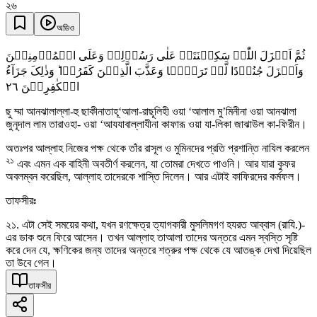
২৬
অডিও
ثُمَّ اَنۡزَلَ اللّٰہُ سَکِیۡنَتَہٗ عَلٰی رَسُوۡلِہٖ وَعَلَی الۡمُؤۡمِنِیۡنَ
وَاَنۡزَلَ جُنُوۡدًا لَّمۡ تَرَوۡہَا وَعَذَّبَ الَّذِیۡنَ کَفَرُوۡا ؕ وَذٰلِکَ جَزَآءُ
٢٦
الۡکٰفِرِیۡنَ
ছু ম্মা আনঝালাল্লা-হু ছাকীনাতাহূ‘আলা-রাছূলিহী ওয়া ‘আলাল মু’মিনীনা ওয়া আনঝালা
জুনূদাল লাম তারাওহা- ওয়া ‘আযযাবাল্লাযীনা কাফারূ ওয়া যা-লিকা জাঝাউল কা-ফিরীন।
অতঃপর আল্লাহ নিজের পক্ষ থেকে তাঁর রাসূল ও মুমিনদের প্রতি প্রশান্তি নাযিল করলেন
২১
এবং এমন এক বাহিনী অবতীর্ণ করলেন, যা তোমরা দেখতে পাওনি। আর যারা কুফর
অবলম্বন করেছিল, আল্লাহ তাদেরকে শাস্তি দিলেন। আর এটাই কাফিরদের কর্মফল।
তাফসীরঃ
২১. এটা সেই সময়ের কথা, যখন রণক্ষেত্র ত্যাগকারী মুসলিমগণ হযরত আব্বাস (রাযি.)-
এর ডাক শুনে ফিরে আসেন। তখন আল্লাহ তাআলা তাদের অন্তরে এমন স্বস্তি সৃষ্টি
করে দেন যে, ক্ষণিকের জন্য তাদের অন্তরে শত্রুর পক্ষ থেকে যে আতঙ্ক দেখা দিয়েছিল
তা উবে গেল।
তাফসীর