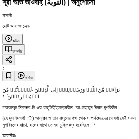
সূরা আত তাওবাহ্
(
التوبة
)
|
অনুশোচনা
মাদানী
মোট আয়াতঃ ১২৯
অডিও
তাফসীর
১
অডিও
بَرَآءَۃٌ مِّنَ اللّٰہِ وَرَسُوۡلِہٖۤ اِلَی الَّذِیۡنَ عٰہَدۡتُّمۡ مِّنَ
١
الۡمُشۡرِکِیۡنَ ؕ
বারাআতুম মিনাল্লা-হি ওয়া রাছূলিহীইলাল্লাযীনা ‘আ-হাত্তুম মিনাল মুশরিকীন।
(হে মুসলিমগণ! এটা) আল্লাহ ও তার রাসূলের পক্ষ থেক সম্পর্কচ্ছেদের ঘোষণা সেই সকল
১
মুশরিকদের সাথে, যাদের সাথে তোমরা চুক্তিবদ্ধ হয়েছিলে।
তাফসীরঃ