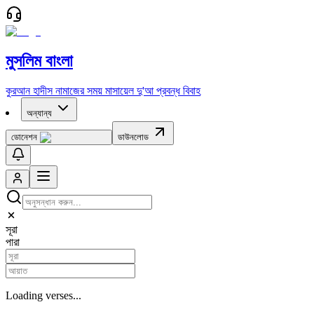
মুসলিম বাংলা
কুরআন
হাদীস
নামাজের সময়
মাসায়েল
দু'আ
প্রবন্ধ
বিবাহ
অন্যান্য
ডোনেশন
ডাউনলোড
সূরা
পারা
Loading verses...