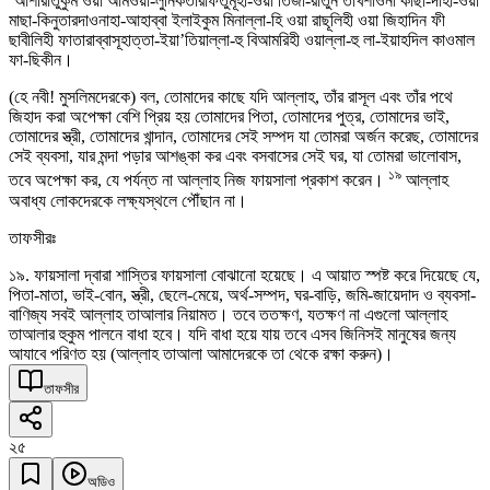
‘আশীরাতুকুম ওয়া আমওয়া-লুনিকতারাফতুমূহা-ওয়া তিজা-রাতুন তাখশাওনা কাছা-দাহা-ওয়া
মাছা-কিনুতারদাওনাহা-আহাব্বা ইলাইকুম মিনাল্লা-হি ওয়া রাছূলিহী ওয়া জিহাদিন ফী
ছাবীলিহী ফাতারাব্বাসূহাত্তা-ইয়া’তিয়াল্লা-হু বিআমরিহী ওয়াল্লা-হু লা-ইয়াহদিল কাওমাল
ফা-ছিকীন।
(হে নবী! মুসলিমদেরকে) বল, তোমাদের কাছে যদি আল্লাহ, তাঁর রাসূল এবং তাঁর পথে
জিহাদ করা অপেক্ষা বেশি প্রিয় হয় তোমাদের পিতা, তোমাদের পুত্র, তোমাদের ভাই,
তোমাদের স্ত্রী, তোমাদের খান্দান, তোমাদের সেই সম্পদ যা তোমরা অর্জন করেছ, তোমাদের
সেই ব্যবসা, যার মন্দা পড়ার আশঙ্কা কর এবং বসবাসের সেই ঘর, যা তোমরা ভালোবাস,
১৯
তবে অপেক্ষা কর, যে পর্যন্ত না আল্লাহ নিজ ফায়সালা প্রকাশ করেন।
আল্লাহ
অবাধ্য লোকদেরকে লক্ষ্যস্থলে পৌঁছান না।
তাফসীরঃ
১৯. ফায়সালা দ্বারা শাস্তির ফায়সালা বোঝানো হয়েছে। এ আয়াত স্পষ্ট করে দিয়েছে যে,
পিতা-মাতা, ভাই-বোন, স্ত্রী, ছেলে-মেয়ে, অর্থ-সম্পদ, ঘর-বাড়ি, জমি-জায়েদাদ ও ব্যবসা-
বাণিজ্য সবই আল্লাহ তাআলার নিয়ামত। তবে ততক্ষণ, যতক্ষণ না এগুলো আল্লাহ
তাআলার হুকুম পালনে বাধা হবে। যদি বাধা হয়ে যায় তবে এসব জিনিসই মানুষের জন্য
আযাবে পরিণত হয় (আল্লাহ তাআলা আমাদেরকে তা থেকে রক্ষা করুন)।
তাফসীর
২৫
অডিও