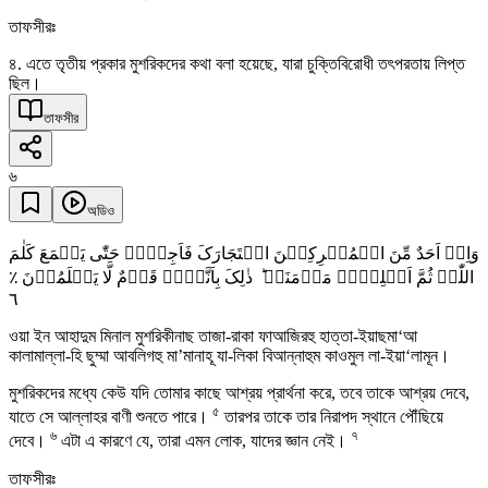
তাফসীরঃ
৪. এতে তৃতীয় প্রকার মুশরিকদের কথা বলা হয়েছে, যারা চুক্তিবিরোধী তৎপরতায় লিপ্ত
ছিল।
তাফসীর
৬
অডিও
وَاِنۡ اَحَدٌ مِّنَ الۡمُشۡرِکِیۡنَ اسۡتَجَارَکَ فَاَجِرۡہُ حَتّٰی یَسۡمَعَ کَلٰمَ
اللّٰہِ ثُمَّ اَبۡلِغۡہُ مَاۡمَنَہٗ ؕ ذٰلِکَ بِاَنَّہُمۡ قَوۡمٌ لَّا یَعۡلَمُوۡنَ ٪
٦
ওয়া ইন আহাদুম মিনাল মুশরিকীনাছ তাজা-রাকা ফাআজিরহু হাত্তা-ইয়াছমা‘আ
কালামাল্লা-হি ছুম্মা আবলিগহু মা’মানাহূ যা-লিকা বিআন্নাহুম কাওমুল লা-ইয়া‘লামূন।
মুশরিকদের মধ্যে কেউ যদি তোমার কাছে আশ্রয় প্রার্থনা করে, তবে তাকে আশ্রয় দেবে,
৫
যাতে সে আল্লাহর বাণী শুনতে পারে।
তারপর তাকে তার নিরাপদ স্থানে পৌঁছিয়ে
৬
৭
দেবে।
এটা এ কারণে যে, তারা এমন লোক, যাদের জ্ঞান নেই।
তাফসীরঃ