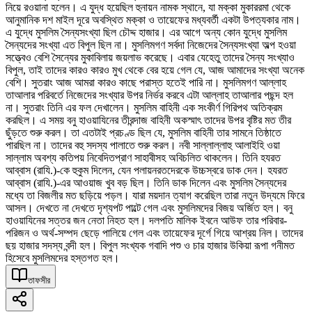
নিয়ে রওয়ানা হলেন। এ যুদ্ধ হয়েছিল হুনায়ন নামক স্থানে, যা মক্কা মুকাররমা থেকে
আনুমানিক দশ মাইল দূরে অবস্থিত মক্কা ও তায়েফের মধ্যবর্তী একটা উপত্যকার নাম।
এ যুদ্ধে মুসলিম সৈন্যসংখ্যা ছিল চৌদ্দ হাজার। এর আগে অন্য কোন যুদ্ধে মুসলিম
সৈন্যদের সংখ্যা এত বিপুল ছিল না। মুসলিমগণ সর্বদা নিজেদের সৈন্যসংখ্যা অল্প হওয়া
সত্ত্বেও বেশি সৈন্যের মুকাবিলায় জয়লাভ করেছে। এবার যেহেতু তাদের সৈন্য সংখ্যাও
বিপুল, তাই তাদের কারও কারও মুখ থেকে বের হয়ে গেল যে, আজ আমাদের সংখ্যা অনেক
বেশি। সুতরাং আজ আমরা কারও কাছে পরাস্ত হতেই পারি না। মুসলিমগণ আল্লাহ
তাআলার পরিবর্তে নিজেদের সংখ্যার উপর নির্ভর করবে এটা আল্লাহ তাআলার পছন্দ হল
না। সুতরাং তিনি এর ফল দেখালেন। মুসলিম বাহিনী এক সংকীর্ণ গিরিপথ অতিক্রম
করছিল। এ সময় বনু হাওয়াযিনের তীরন্দাজ বাহিনী অকস্মাৎ তাদের উপর বৃষ্টির মত তীর
ছুঁড়তে শুরু করল। তা এতটাই প্রচণ্ড ছিল যে, মুসলিম বাহিনী তার সামনে তিষ্ঠাতে
পারছিল না। তাদের বহু সদস্য পালাতে শুরু করল। নবী সাল্লাল্লাহু আলাইহি ওয়া
সাল্লাম অবশ্য কতিপয় নিবেদিতপ্রাণ সাহাবীসহ অবিচলিত থাকলেন। তিনি হযরত
আব্বাস (রাযি.)-কে হুকুম দিলেন, যেন পলায়নরতদেরকে উচ্চস্বরে ডাক দেন। হযরত
আব্বাস (রাযি.)-এর আওয়াজ খুব বড় ছিল। তিনি ডাক দিলেন এবং মুসলিম সৈন্যদের
মধ্যে তা বিজলীর মত ছড়িয়ে পড়ল। যারা ময়দান ত্যাগ করেছিল তারা নতুন উদ্যমে ফিরে
আসল। দেখতে না দেখতে দৃশ্যপট পাল্টে গেল এবং মুসলিমদের বিজয় অর্জিত হল। বনু
হাওয়াযিনের সত্তর জন নেতা নিহত হল। দলপতি মালিক ইবনে আউফ তার পরিবার-
পরিজন ও অর্থ-সম্পদ ছেড়ে পালিয়ে গেল এবং তায়েফের দূর্গে গিয়ে আশ্রয় নিল। তাদের
ছয় হাজার সদস্য বন্দী হল। বিপুল সংখ্যক গবাদি পশু ও চার হাজার উকিয়া রূপা গনীমত
হিসেবে মুসলিমদের হস্তগত হল।
তাফসীর