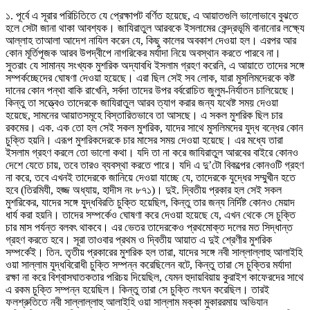
১. পূর্বে এ সূরার পরিচিতিতে যে প্রেক্ষাপট বর্ণিত হয়েছে, এ আয়াতগুলি ভালোভাবে বুঝতে
হলে সেটা জানা থাকা আবশ্যক। জাযিরাতুল আরবকে ইসলামের কেন্দ্রভূমি বানানোর লক্ষ্যে
আল্লাহ তাআলা আদেশ নাযিল করেন যে, কিছু কালের অবকাশ দেওয়া হল। এরপর আর
কোন মূর্তিপূজক আরব উপদ্বীপে নাগরিকের মর্যাদা নিয়ে অবস্থান করতে পারবে না।
সুতরাং যে সামান্য সংখ্যক মুশরিক অদ্যাবধি ইসলাম গ্রহণ করেনি, এ আয়াতে তাদের সঙ্গে
সম্পর্কচ্ছেদের ঘোষণা দেওয়া হয়েছে। এরা ছিল সেই সব লোক, যারা মুসলিমদেরকে কষ্ট
দানের কোন পন্থা বাকি রাখেনি, সর্বদা তাদের উপর বর্বরোচিত জুলুম-নির্যাতন চালিয়েছে।
কিন্তু তা সত্ত্বেও তাদেরকে জাযিরাতুল আরব ত্যাগ করার জন্য যথেষ্ট সময় দেওয়া
হয়েছে, সামনের আয়াতসমূহে বিস্তারিতভাবে তা আসছে। এ সকল মুশরিক ছিল চার
রকমের। এক. এক তো হল সেই সকল মুশরিক, যাদের সাথে মুসলিমদের যুদ্ধ বন্ধের কোন
চুক্তি হয়নি। এরূপ মুশরিকদেরকে চার মাসের সময় দেওয়া হয়েছে। এর মধ্যে তারা
ইসলাম গ্রহণ করলে তো ভালো কথা। যদি তা না করে জাযিরাতুল আরবের বাইরে কোনও
দেশে যেতে চায়, তবে তারও ব্যবস্থা করতে পারে। যদি এ দু’টো বিকল্পের কোনওটি গ্রহণ
না করে, তবে এখনই তাদেরকে জানিয়ে দেওয়া যাচ্ছে যে, তাদেরকে যুদ্ধের সম্মুখীন হতে
হবে (তিরমিযী, হজ্জ অধ্যায়, হাদীস নং ৮৭১)। দুই. দ্বিতীয় প্রকার হল সেই সকল
মুশরিকের, যাদের সঙ্গে যুদ্ধবিরতি চুক্তি হয়েছিল, কিন্তু তার জন্য নির্দিষ্ট কোনও মেয়াদ
ধার্য করা হয়নি। তাদের সম্পর্কেও ঘোষণা করে দেওয়া হয়েছে যে, এখন থেকে সে চুক্তি
চার মাস পর্যন্ত বলবৎ থাকবে। এর ভেতর তাদেরকেও প্রথমোক্ত দলের মত সিদ্ধান্ত
গ্রহণ করতে হবে। সূরা তাওবার প্রথম ও দ্বিতীয় আয়াত এ দুই শ্রেণীর মুশরিক
সম্পর্কেই। তিন. তৃতীয় প্রকারের মুশরিক হল তারা, যাদের সঙ্গে নবী সাল্লাল্লাহু আলাইহি
ওয়া সাল্লাম যুদ্ধবিরোধী চুক্তি সম্পন্ন করেছিলেন বটে, কিন্তু তারা সে চুক্তির মর্যাদা
রক্ষা না করে বিশ্বাসঘাতকতার পরিচয় দিয়েছিল, যেমন হুদায়বিয়ায় কুরাইশ কাফেরদের সাথে
এ রকম চুক্তি সম্পন্ন হয়েছিল। কিন্তু তারা সে চুক্তি লংঘন করেছিল। তারই
ফলশ্রুতিতে নবী সাল্লাল্লাহু আলাইহি ওয়া সাল্লাম মক্কা মুকাররমায় অভিযান