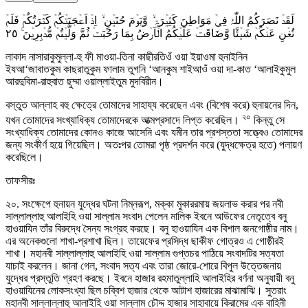
لَقَدۡ نَصَرَکُمُ اللّٰہُ فِیۡ مَوَاطِنَ کَثِیۡرَۃٍ ۙ وَّیَوۡمَ حُنَیۡنٍ ۙ اِذۡ اَعۡجَبَتۡکُمۡ کَثۡرَتُکُمۡ فَلَمۡ
٢٥
تُغۡنِ عَنۡکُمۡ شَیۡئًا وَّضَاقَتۡ عَلَیۡکُمُ الۡاَرۡضُ بِمَا رَحُبَتۡ ثُمَّ وَلَّیۡتُمۡ مُّدۡبِرِیۡنَ ۚ
লাকাদ নাসারাকুমুল্লা-হু ফী মাওয়া-তিনা কাছীরতিওঁ ওয়া ইয়াওমা হুনাইনিন
ইযআ‘জাবাতকুম কাছরাতুকুম ফালাম তুগনি ‘আনকুম শাইআওঁ ওয়া দা-কাত ‘আলাইকুমুল
আরদুবিমা-রাহুবাত ছুম্মা ওয়াল্লাইতুম মুদবিরীন।
বস্তুত আল্লাহ বহু ক্ষেত্রে তোমাদের সাহায্য করেছেন এবং (বিশেষ করে) হুনায়নের দিন,
২০
যখন তোমাদের সংখ্যাধিক্য তোমাদেরকে আত্মপ্রসাদে লিপ্ত করেছিল।
কিন্তু সে
সংখ্যাধিক্য তোমাদের কোনও কাজে আসেনি এবং যমীন তার প্রশস্ততা সত্ত্বেও তোমাদের
জন্য সংকীর্ণ হয়ে গিয়েছিল। অতঃপর তোমরা পৃষ্ঠ প্রদর্শন করে (যুদ্ধক্ষেত্র হতে) পলায়ণ
করেছিলে।
তাফসীরঃ
২০. সংক্ষেপে হুনায়ন যুদ্ধের ঘটনা নিম্নরূপ, মক্কা মুকাররমায় জয়লাভ করার পর নবী
সাল্লাল্লাহু আলাইহি ওয়া সাল্লাম সংবাদ পেলেন মালিক ইবনে আউফের নেতৃত্বে বনু
হাওয়াযিন তাঁর বিরুদ্ধে সৈন্য সংগ্রহ করছে। বনু হাওয়াযিন এক বিশাল জনগোষ্ঠীর নাম।
এর অনেকগুলো শাখা-প্রশাখা ছিল। তায়েফের প্রসিদ্ধ ছাকীফ গোত্রও এ গোষ্ঠীরই
শাখা। মহানবী সাল্লাল্লাহু আলাইহি ওয়া সাল্লাম গুপ্তচর পাঠিয়ে সংবাদটির সত্যতা
যাচাই করলেন। জানা গেল, সংবাদ সত্য এবং তারা জোরে-শোরে বিপুল উত্তেজনায়
যুদ্ধের প্রস্তুতি গ্রহণ করছে। ইবনে হাজার রহমাতুল্লাহি আলাইহির বর্ণনা অনুযায়ী বনু
হাওয়াযিনের লোকসংখ্যা ছিল চব্বিশ হাজার থেকে আটাশ হাজারের মাঝামাঝি। সুতরাং
মহানবী সাল্লাল্লাহু আলাইহি ওয়া সাল্লাম চৌদ্দ হাজার সাহাবায়ে কিরামের এক বাহিনী