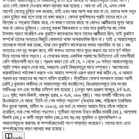
সম্পর্কিত আয়াতসমূহে যে বিষয়বস্তু বর্ণিত হয়ে আসছে এ আয়াতসমূহও তারই অংশ।
এতে সেই ঘোষণা দেওয়ার কারণ ব্যাখ্যা করা হয়েছে। আর তা এই যে, এসব লোক
আগেই যেহেতু চুক্তি ভঙ্গ করেছে, তাই এখন আর আশা করা যায় না যে, তাদের সঙ্গে নতুন
কোন চুক্তি করা হলে তারা তা রক্ষা করবে। কেননা মুসলিমদের প্রতি তাদের মনে যে
বিদ্বেষ ও শত্রুতা বিরাজ করে, সে কারণে তাদের কাছে না কোনও আত্মীয়তার মূল্য আছে
আর না কোনও চুক্তির। যেহেতু মক্কা বিজয়কালে ও তার পরে কুরাইশের বহু লোক
ইসলাম গ্রহণ করেছিল এবং কুরাইশ কাফেরদের সাথে তাদের আত্মীয়তা ছিল, তাই কুরাইশ
সম্পর্কে তাদের অন্তরে কিছুটা কোমলতা থাকা অস্বাভাবিক ছিল না। তাই এ আয়াতসমূহে
তাদেরকে সতর্ক করা হচ্ছে, তারা যেন কুরাইশ কাফেরদের কথায় প্রতারিত না হয়। বরং
অন্তরে যেন দৃঢ় সংকল্প রাখে, যদি কখনও তাদের সাথে যুদ্ধ করতে হয় তবে পূর্ণ শক্তি
দিয়ে তাদের সাথে লড়বে। এ লেখকের কাছে একাধিক প্রমাণের ভিত্তিতে এই তাফসীরই
বেশি শক্তিশালী মনে হয়। প্রথম কারণ তো এই যে, ৭ থেকে ১৬ পর্যন্ত আয়াতসমূহের
প্রতি লক্ষ্য করলে দেখা যায়, সবগুলো একই বিষয়বস্তুর সাথে সম্পৃক্ত। আলোচনার
ধারাবাহিকতা পর্যবেক্ষণ করলে ৭নং আয়াত সম্পর্কে এরূপ ধারণা করা কঠিন যে, এ আয়াত
প্রথম ছয় আয়াতের বহু আগে নাযিল হয়েছিল। দ্বিতীয়ত ঘোষণা দানকালে হযরত আলী
(রাযি.) কুরআন মাজীদর যে আয়াতসমূহ পাঠ করেছিলেন, রিওয়ায়াতসমূহে তার সংখ্যা
সর্বনি¤œ দশ এবং সর্বোচ্চ চল্লিশ বলা হয়েছে। (দেখুন আদ-দুররুল মানছুর, ৪র্থ খণ্ড,
১১২ পৃষ্ঠা; আল-বিকাঈ, নাজমুদ দুরার, ৮ খণ্ড, ৩৬৬ পৃষ্ঠা)। আর নাসায়ী শরীফের এক
রিওয়ায়াতে যে আছে ‘তিনি তা শেষ পর্যন্ত পড়লেন’ (অধ্যায় হজ্জ, পরিচ্ছেদ তারবিয়ার
দিন খুতবা প্রসঙ্গ, হাদীস নং ২৯৯৩), এর অর্থ যে সমস্ত আয়াত দিয়ে তাঁকে পাঠানো
হয়েছিল, তার শেষ পর্যন্ত পড়লেন। তৃতীয়ত হাফেজ ইবনে জারীর তাবারী (রহ.), আল্লামা
বিকাঈ (রহ.) ও কাযী আবুস সাউদ (রহ.)-সহ বড়-বড় মুহাদ্দিস ও মুফাসসিরগণ এ
আয়াতসমূহকে বারাআঃ বা সম্পর্কচ্ছেদেরই অংশ সাব্যস্ত করেছেন। তাদের মতে এতে
সম্পর্কচ্ছেদের কারণ ব্যাখ্যা করা হয়েছে।
তাফসীর