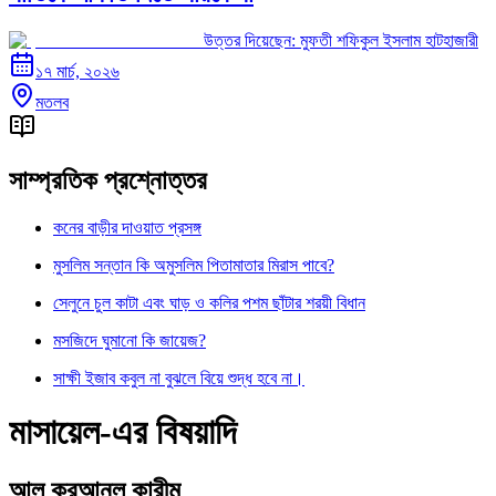
উত্তর দিয়েছেন:
মুফতী শফিকুল ইসলাম হাটহাজারী
১৭ মার্চ, ২০২৬
মতলব
সাম্প্রতিক প্রশ্নোত্তর
কনের বাড়ীর দাওয়াত প্রসঙ্গ
মুসলিম সন্তান কি অমুসলিম পিতামাতার মিরাস পাবে?
সেলুনে চুল কাটা এবং ঘাড় ও কলির পশম ছাঁটার শরয়ী বিধান
মসজিদে ঘুমানো কি জায়েজ?
সাক্ষী ইজাব কবুল না বুঝলে বিয়ে শুদ্ধ হবে না।
মাসায়েল-এর বিষয়াদি
আল কুরআনুল কারীম