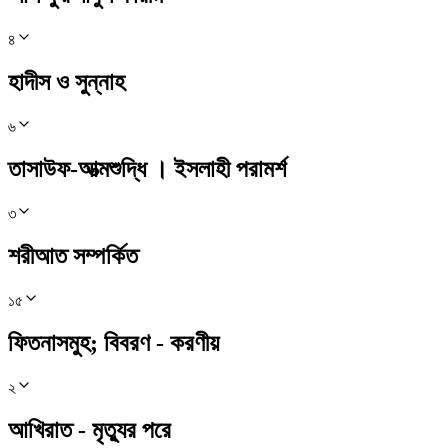
৪
হাদীস ও সুন্নাহ
৬
তাসাউফ-আত্মশুদ্ধি । ইসলাহী পরামর্শ
৩
শরীআত সম্পর্কিত
১৫
ফিতনাসমুহ; বিবরণ - করণীয়
২
আখিরাত - মৃত্যুর পরে