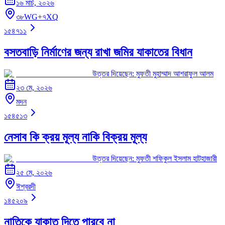
১৬ মার্চ, ২০২৬
৩৮WG+৭XQ
১৫৪৭১১
বসতবাড়ি নির্মাণের জন্য রাখা জমির যাকাতের বিধান
উত্তর দিয়েছেন:
মুফতী মুহাম্মাদ আশরাফুল আলম
২৩ মে, ২০২৬
মদন
১৫৪৫১৩
নেসাব কি ক্রয় মূল্য নাকি বিক্রয় মূল্য
উত্তর দিয়েছেন:
মুফতী শফিকুল ইসলাম হাটহাজারী
২৫ মে, ২০২৬
ঈশ্বরদী
১৪৫২০৯
নাতিকে যাকাত দিতে পারবে না