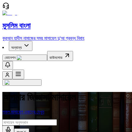
মুসলিম বাংলা
কুরআন
হাদীস
নামাজের সময়
মাসায়েল
দু'আ
প্রবন্ধ
বিবাহ
অন্যান্য
ডোনেশন
ডাউনলোড
আপনার জিজ্ঞাসা/মাসায়েল
সকল মাসায়েল একত্রে দেখুন