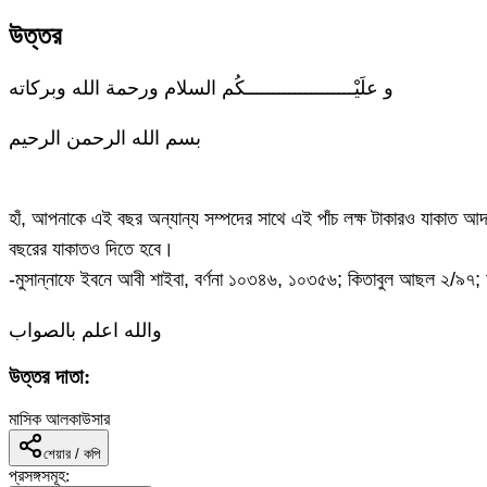
উত্তর
و علَيْــــــــــــــــــــكُم السلام ورحمة الله وبركاته
بسم الله الرحمن الرحيم
হাঁ, আপনাকে এই বছর অন্যান্য সম্পদের সাথে এই পাঁচ লক্ষ টাকারও যাকা
বছরের যাকাতও দিতে হবে।
-মুসান্নাফে ইবনে আবী শাইবা, বর্ণনা ১০৩৪৬, ১০৩৫৬; কিতাবুল আছল ২/৯৭
والله اعلم بالصواب
উত্তর দাতা:
মাসিক আলকাউসার
শেয়ার / কপি
প্রসঙ্গসমূহ: