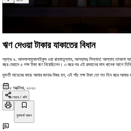
বাংলা
ঋণ দেওয়া টাকার যাকাতের বিধান
প্রশ্নঃ
৯
.
আসসালামুআলাইকুম ওয়া রাহমাতুল্লাহ, আলহামদু লিল্লাহ! আল্লাহ তাআলা আ
বছর মেয়াদে ৫ লক্ষ টাকা ঋণ নিয়েছিলেন। ৩ বছর পর এই রমযানের মাস খানেক আগে তি
মুফতী সাহেবের কাছে আমার জানার বিষয় হল, এই পাঁচ লক্ষ টাকা তো গত তিন বছর আমার
৮ অক্টোবর, ২০২০
শেয়ার / কপি
বুকমার্ক করুন