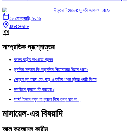
উত্তর দিয়েছেন:
মুফতী জাওয়াদ তাহের
২৮ ফেব্রুয়ারি, ২০২৬
J৪৮C+৭P৮
সাম্প্রতিক প্রশ্নোত্তর
কনের বাড়ীর দাওয়াত প্রসঙ্গ
মুসলিম সন্তান কি অমুসলিম পিতামাতার মিরাস পাবে?
সেলুনে চুল কাটা এবং ঘাড় ও কলির পশম ছাঁটার শরয়ী বিধান
মসজিদে ঘুমানো কি জায়েজ?
সাক্ষী ইজাব কবুল না বুঝলে বিয়ে শুদ্ধ হবে না।
মাসায়েল-এর বিষয়াদি
আল কুরআনুল কারীম