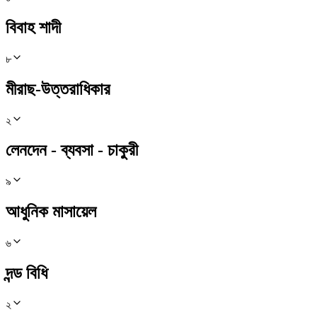
বিবাহ শাদী
৮
মীরাছ-উত্তরাধিকার
২
লেনদেন - ব্যবসা - চাকুরী
৯
আধুনিক মাসায়েল
৬
দন্ড বিধি
২