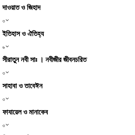
দাওয়াত ও জিহাদ
৩
ইতিহাস ও ঐতিহ্য
৬
সীরাতুন নবী সাঃ । নবীজীর জীবনচরিত
৩
সাহাবা ও তাবেঈন
৩
ফাযায়েল ও মানাকেব
৩