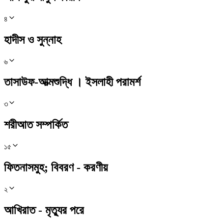
৪
হাদীস ও সুন্নাহ
৬
তাসাউফ-আত্মশুদ্ধি । ইসলাহী পরামর্শ
৩
শরীআত সম্পর্কিত
১৫
ফিতনাসমুহ; বিবরণ - করণীয়
২
আখিরাত - মৃত্যুর পরে