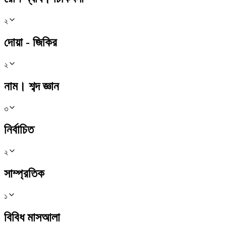
২
দোয়া - জিকির
২
নাম। শব্দ জ্ঞান
৩
নির্বাচিত
২
সাম্প্রতিক
১
বিবিধ মাসআলা