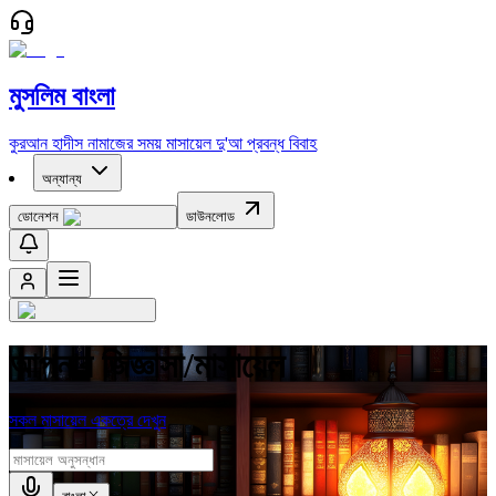
মুসলিম বাংলা
কুরআন
হাদীস
নামাজের সময়
মাসায়েল
দু'আ
প্রবন্ধ
বিবাহ
অন্যান্য
ডোনেশন
ডাউনলোড
আপনার জিজ্ঞাসা/মাসায়েল
সকল মাসায়েল একত্রে দেখুন