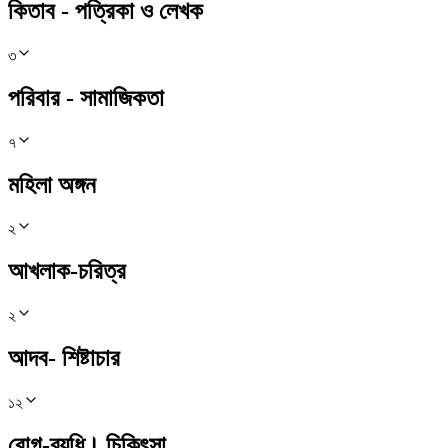
কিতাব - পত্রিকা ও লেখক
৩
পরিবার - সামাজিকতা
৭
মহিলা অঙ্গন
২
আখলাক-চরিত্র
২
আদব- শিষ্টাচার
১২
রোগ-ব্যধি। চিকিৎসা