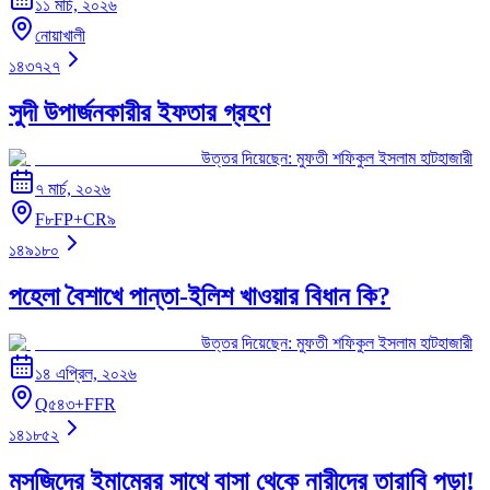
১১ মার্চ, ২০২৬
নোয়াখালী
১৪৩৭২৭
সুদী উপার্জনকারীর ইফতার গ্রহণ
উত্তর দিয়েছেন:
মুফতী শফিকুল ইসলাম হাটহাজারী
৭ মার্চ, ২০২৬
F৮FP+CR৯
১৪৯১৮০
পহেলা বৈশাখে পান্তা-ইলিশ খাওয়ার বিধান কি?
উত্তর দিয়েছেন:
মুফতী শফিকুল ইসলাম হাটহাজারী
১৪ এপ্রিল, ২০২৬
Q৫৪৩+FFR
১৪১৮৫২
মসজিদের ইমামেরর সাথে বাসা থেকে নারীদের তারাবি পড়া!