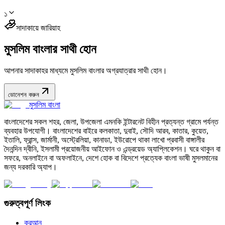
১
সাদাকায়ে জারিয়াহ
মুসলিম বাংলার সাথী হোন
আপনার সাদাকাহর মাধ্যমে মুসলিম বাংলার অগ্রযাত্রার সাথী হোন।
ডোনেশন করুন
মুসলিম বাংলা
বাংলাদেশের সকল শহর, জেলা, উপজেলা এমনকি ইন্টারনেট বিহীন প্রত্যন্ত গ্রামে পর্যন্ত
ব্যবহার উপযোগী। বাংলাদেশের বাইরে কলকাতা, দুবাই, সৌদি আরব, কাতার, কুয়েত,
ইতালি, ফ্রান্স, জার্মানী, অস্ট্রেলিয়া, কানাডা, ইউরোপে থাকা লাখো প্রবাসী বাঙ্গালীর
দৈনন্দিন দ্বীনি, ইসলামী প্রয়োজনীয় আইফোন ও এন্ড্রয়েড অ্যাপ্লিকেশন। ঘরে থাকুন বা
সফরে, অনলাইনে বা অফলাইনে, দেশে হোক বা বিদেশে প্রত্যেক বাংলা ভাষী মুসলমানের
জন্য দরকারি অ্যাপ।
গুরুত্বপূর্ণ লিংক
কুরআন