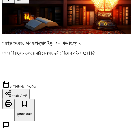
বাংলা
প্রশ্নঃ
৩৩৫৬
.
আসসালামুআলাইকুম ওয়া রাহমাতুল্লাহ,
দাদার বিবাহকৃত কোনো নারীকে (সৎ দাদী) বিয়ে করা বৈধ হবে কি?
৮ অক্টোবর, ২০২০
শেয়ার / কপি
বুকমার্ক করুন