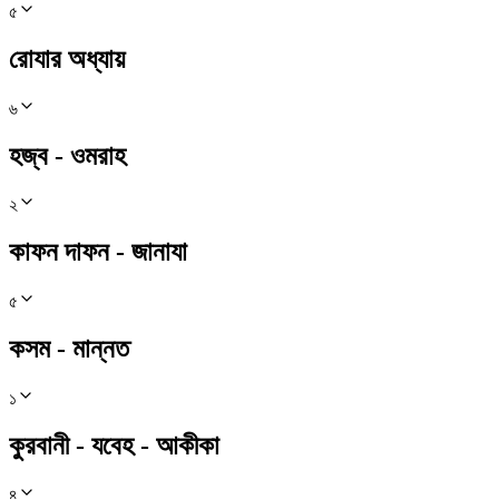
৫
রোযার অধ্যায়
৬
হজ্ব - ওমরাহ
২
কাফন দাফন - জানাযা
৫
কসম - মান্নত
১
কুরবানী - যবেহ - আকীকা
৪