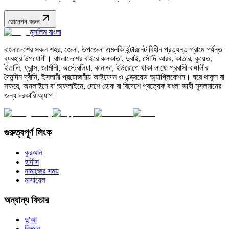
ডোনেশন করুন
মুসলিম বাংলা
বাংলাদেশের সকল শহর, জেলা, উপজেলা এমনকি ইন্টারনেট বিহীন প্রত্যন্ত গ্রামে পর্যন্ত
ব্যবহার উপযোগী। বাংলাদেশের বাইরে কলকাতা, দুবাই, সৌদি আরব, কাতার, কুয়েত,
ইতালি, ফ্রান্স, জার্মানী, অস্ট্রেলিয়া, কানাডা, ইউরোপে থাকা লাখো প্রবাসী বাঙ্গালীর
দৈনন্দিন দ্বীনি, ইসলামী প্রয়োজনীয় আইফোন ও এন্ড্রয়েড অ্যাপ্লিকেশন। ঘরে থাকুন বা
সফরে, অনলাইনে বা অফলাইনে, দেশে হোক বা বিদেশে প্রত্যেক বাংলা ভাষী মুসলমানের
জন্য দরকারি অ্যাপ।
গুরুত্বপূর্ণ লিংক
কুরআন
হাদীস
নামাজের সময়
মাসায়েল
অন্যান্য ফিচার
দু'আ
কিতাব