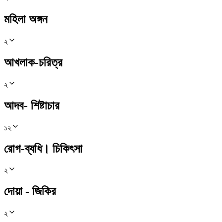
মহিলা অঙ্গন
২
আখলাক-চরিত্র
২
আদব- শিষ্টাচার
১২
রোগ-ব্যধি। চিকিৎসা
২
দোয়া - জিকির
২