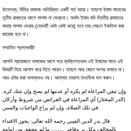
উল্লেখ্য, বিতির নামাজে অতিরিক্ত একটি শর্ত আছে। তাহলো ইমাম সাহেবের
তৃতীয় রাকাতের আগে সালাম না ফেরানো। অর্থাৎ ইমাম যদি দ্বিতীয় রাকাতের
মাথায় সালাম ফেরায় (যেমনটি কেউ কেউ করে) তবে তার পেছনে ইকতিদা করা
জায়েজ হবে না।
সম্মানিত প্রশ্নকারী!
আপনি প্রয়োজনে নামাজের আগে পরে ব্যক্তিগতভাব ওই ইমামের সাথে এই
বিষয়টি নিয়ে আলাপ করে নিতে পারেন। তাহলে আর কোনে সংশয় থাকবে না।
আর এটার করা অসম্ভবও নয়। আল্লাহ তায়ালা তাওফিক দান করুন।
وإن تيقن المراعاة لم يكره أو عدمها لم يصح وإن شك كره.
(الدر المختار) أي المراعاة في الفرائض من شروط وأركان
في تلك الصلاة، وإن لم يراع الواجبات والسنن.
قال بدر الدين العيني رحمه الله تعالى: يجوز الاقتداء
بالمخالف وكل بر وفاجر …….. ما لم يتحقق من إمامه