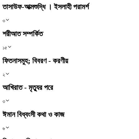
তাসাউফ-আত্মশুদ্ধি । ইসলাহী পরামর্শ
৩
শরীআত সম্পর্কিত
১৫
ফিতনাসমুহ; বিবরণ - করণীয়
২
আখিরাত - মৃত্যুর পরে
৩
ঈমান বিধ্বংসী কথা ও কাজ
৬