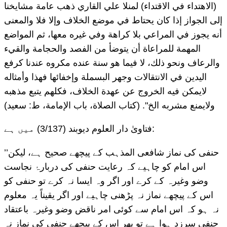
(الاهتداء في الاقتداء) لمنلا علي القاري ذهب عامة مشايخنا
إلى الجواز إذا كان يحتاط في موضع الخلاف وإلا فلا والمعنى
أنه يجوز في المراعي بلا كراهة وفي غيره معها، ثم المواضع
المهمة للمراعاة أن يتوضأ من الفصد والحجامة والقيء
والرعاف ونحو ذلك، لا فيما هو سنة عنده مكروه عندنا كرفع
اليدين في الانتقالات وجهر البسملة وإخفائها فهذا وأمثاله
لايمكن فيه الخروج عن عهدة الخلاف، فكلهم يتبع مذهبه
ولايمنع مشربه الخ". (كتاب الصلاة، باب الإمامة، ط: سعيد)
فتاویٰ دار العلوم دیوبند (3/137) میں ہے:
’’حنفی کی نماز شافعی المذہب کے پیچھے صحیح ہے، لیکن
اس امام کو چاہیے کہ رعایت حنفی کی دربارۂ نجاست
وضو وغیرہ کے کرے اور اگر وہ ایسا نہ کرے تو حنفی کو
اس کے پیچھے نماز نہ پڑھنی چاہیے اور اگر یقیناً یہ معلوم
نہ ہو کہ اس امام سے کوئی امر ناقض وضو وغیرہ باعتقاد
حنفی سرزد ہوا ہے تو پھر اس کے پیچھے حنفی کی نماز نہ