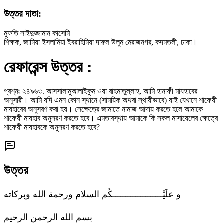
উত্তর দাতা:
মুফতি সাইদুজ্জামান কাসেমি
শিক্ষক, জামিয়া ইসলামিয়া ইবরাহিমিয়া দারুল উলুম মেরাজনগর, কদমতলী, ঢাকা।
রেফারেন্স উত্তর :
প্রশ্নঃ
২৪৯৬৩
.
আসসালামুআলাইকুম ওয়া রাহমাতুল্লাহ, আমি হানাফী মাযহাবের
অনুসারী। আমি যদি এমন কোন স্থানে (সাময়িক অথবা স্থায়ীভাবে) যাই যেখানে শাফেয়ী
মাযহাবের অনুসরণ করা হয়। সেক্ষেত্রে জামাতে নামাজ আদায় করতে হলে আমাকে
শাফেয়ী মাযহাব অনুসরণ করতে হবে। এমতাবস্থায় আমাকে কি সকল মাসায়েলের ক্ষেত্রে
শাফেয়ী মাযহাবকে অনুসরণ করতে হবে?
উত্তর
و علَيْــــــــــــــــــــكُم السلام ورحمة الله وبركاته
بسم الله الرحمن الرحيم