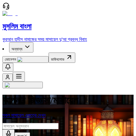
মুসলিম বাংলা
কুরআন
হাদীস
নামাজের সময়
মাসায়েল
দু'আ
প্রবন্ধ
বিবাহ
অন্যান্য
ডোনেশন
ডাউনলোড
আপনার জিজ্ঞাসা/মাসায়েল
সকল মাসায়েল একত্রে দেখুন