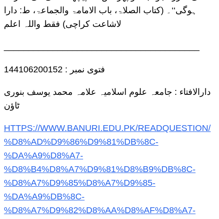
ہوگی‘‘۔ (کتاب الصلاۃ، باب الامامۃ والجماعۃ، ط: دارا
لاشاعت کراچی) فقط واللہ اعلم
________________________________________
فتوی نمبر : 144106200152
دارالافتاء : جامعہ علوم اسلامیہ علامہ محمد یوسف بنوری
ٹاؤن
HTTPS://WWW.BANURI.EDU.PK/READQUESTION/
%D8%AD%D9%86%D9%81%DB%8C-
%DA%A9%D8%A7-
%D8%B4%D8%A7%D9%81%D8%B9%DB%8C-
%D8%A7%D9%85%D8%A7%D9%85-
%DA%A9%DB%8C-
%D8%A7%D9%82%D8%AA%D8%AF%D8%A7-