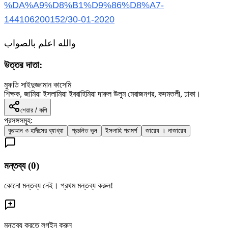
%DA%A9%D8%B1%D9%86%D8%A7-
144106200152/30-01-2020
والله اعلم بالصواب
উত্তর দাতা:
মুফতি সাইদুজ্জামান কাসেমি
শিক্ষক, জামিয়া ইসলামিয়া ইবরাহিমিয়া দারুল উলুম মেরাজনগর, কদমতলী, ঢাকা।
শেয়ার / কপি
প্রসঙ্গসমূহ:
কুরআন ও হাদীসের ব্যাখ্যা
প্রচলিত ভুল
ইসলাহি পরামর্শ
জায়েয । নাজায়েয
মন্তব্য (
0
)
কোনো মন্তব্য নেই। প্রথম মন্তব্য করুন!
মন্তব্য করতে লগইন করুন