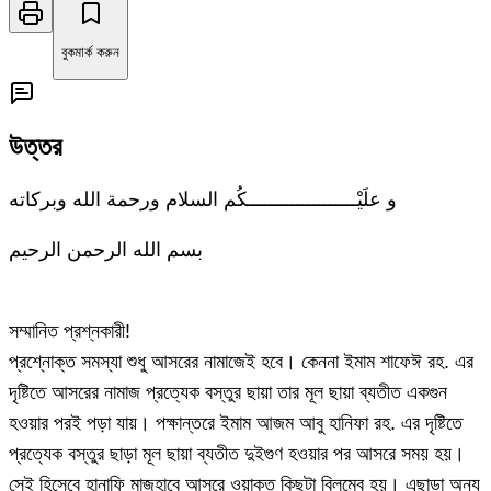
বুকমার্ক করুন
উত্তর
و علَيْــــــــــــــــــــكُم السلام ورحمة الله وبركاته
بسم الله الرحمن الرحيم
সম্মানিত প্রশ্নকারী!
প্রশ্নোক্ত সমস্যা শুধু আসরের নামাজেই হবে। কেননা ইমাম শাফেঈ রহ. এর
দৃষ্টিতে আসরের নামাজ প্রত্যেক বস্তুর ছায়া তার মূল ছায়া ব্যতীত একগুন
হওয়ার পরই পড়া যায়। পক্ষান্তরে ইমাম আজম আবু হানিফা রহ. এর দৃষ্টিতে
প্রত্যেক বস্তুর ছাড়া মূল ছায়া ব্যতীত দুইগুণ হওয়ার পর আসরে সময় হয়।
সেই হিসেবে হানাফি মাজহাবে আসরে ওয়াক্ত কিছুটা বিলম্বে হয়। এছাড়া অন্য