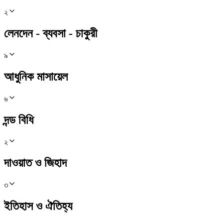
২
লেনদেন - ব্যবসা - চাকুরী
৯
আধুনিক মাসায়েল
৬
দন্ড বিধি
২
দাওয়াত ও জিহাদ
৩
ইতিহাস ও ঐতিহ্য