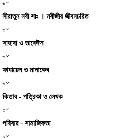
৬
সীরাতুন নবী সাঃ । নবীজীর জীবনচরিত
৩
সাহাবা ও তাবেঈন
৩
ফাযায়েল ও মানাকেব
৩
কিতাব - পত্রিকা ও লেখক
৩
পরিবার - সামাজিকতা
৭