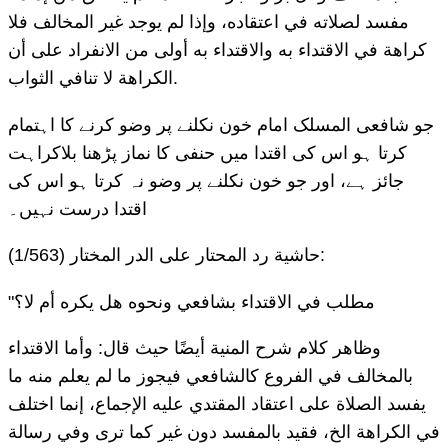
مفسد لصلاته في اعتقاده، وإذا لم يوجد غير المخالف فلا
كراهة في الاقتداء به والاقتداء به أولى من الانفراد على أن
الكراهة لا تنافي الثواب.
جو شافعی المسلک امام خون نکلنے پر وضو کرنے کا اہتمام
کرتا ہو اس کی اقتدا میں حنفی کا نماز پڑھنا بلاکراہت
جائز ہے، اور جو خون نکلنے پر وضو نہ کرتا ہو اس کی
اقتدا درست نہیں۔
حاشیة رد المحتار علی الدر المختار (1/563):
"مطلب في الاقتداء بشافعي ونحوه هل يكره أم لا؟
وظاهر كلام شرح المنية أيضًا حيث قال: وأما الاقتداء
بالمخالف في الفروع كالشافعي فيجوز ما لم يعلم منه ما
يفسد الصلاة على اعتقاد المقتدي عليه الإجماع، إنما اختلف
في الكراهة الخ، فقيد بالمفسد دون غير كما ترى وفي رسالة