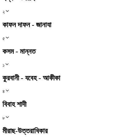
২
কাফন দাফন - জানাযা
৫
কসম - মান্নত
১
কুরবানী - যবেহ - আকীকা
৪
বিবাহ শাদী
৮
মীরাছ-উত্তরাধিকার