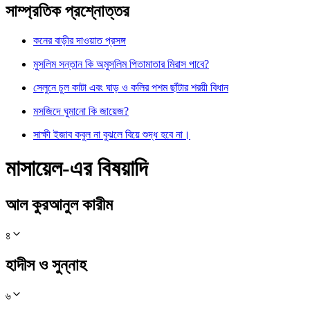
সাম্প্রতিক প্রশ্নোত্তর
কনের বাড়ীর দাওয়াত প্রসঙ্গ
মুসলিম সন্তান কি অমুসলিম পিতামাতার মিরাস পাবে?
সেলুনে চুল কাটা এবং ঘাড় ও কলির পশম ছাঁটার শরয়ী বিধান
মসজিদে ঘুমানো কি জায়েজ?
সাক্ষী ইজাব কবুল না বুঝলে বিয়ে শুদ্ধ হবে না।
মাসায়েল-এর বিষয়াদি
আল কুরআনুল কারীম
৪
হাদীস ও সুন্নাহ
৬