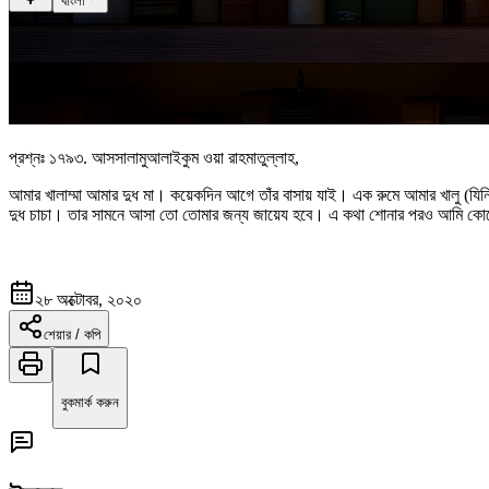
বাংলা
প্রশ্নঃ
১৭৯৩
.
আসসালামুআলাইকুম ওয়া রাহমাতুল্লাহ,
আমার খালাম্মা আমার দুধ মা। কয়েকদিন আগে তাঁর বাসায় যাই। এক রুমে আমার খালু (য
দুধ চাচা। তার সামনে আসা তো তোমার জন্য জায়েয হবে। এ কথা শোনার পরও আমি কোনো আ
২৮ অক্টোবর, ২০২০
শেয়ার / কপি
বুকমার্ক করুন