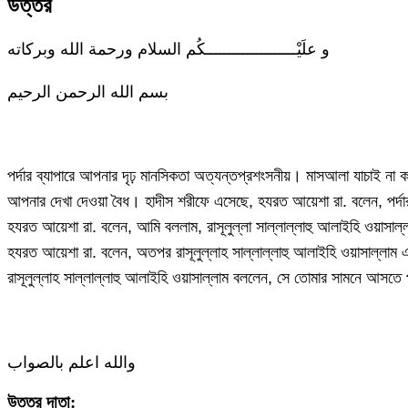
উত্তর
و علَيْــــــــــــــــــــكُم السلام ورحمة الله وبركاته
بسم الله الرحمن الرحيم
পর্দার ব্যাপারে আপনার দৃঢ় মানসিকতা অত্যন্তপ্রশংসনীয়। মাসআলা যাচাই না কর
আপনার দেখা দেওয়া বৈধ। হাদীস শরীফে এসেছে, হযরত আয়েশা রা. বলেন, প
হযরত আয়েশা রা. বলেন, আমি বললাম, রাসূলুল্লা সাল্লাল্লাহু আলাইহি ওয়াসা
হযরত আয়েশা রা. বলেন, অতপর রাসূলুল্লাহ সাল্লাল্লাহু আলাইহি ওয়াসাল্ল
রাসূলুল্লাহ সাল্লাল্লাহু আলাইহি ওয়াসাল্লাম বললেন, সে তোমার সামনে আসত
والله اعلم بالصواب
উত্তর দাতা: