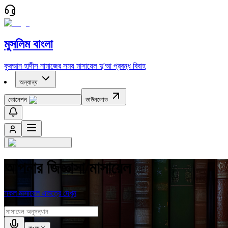
মুসলিম বাংলা
কুরআন
হাদীস
নামাজের সময়
মাসায়েল
দু'আ
প্রবন্ধ
বিবাহ
অন্যান্য
ডোনেশন
ডাউনলোড
আপনার জিজ্ঞাসা/মাসায়েল
সকল মাসায়েল একত্রে দেখুন