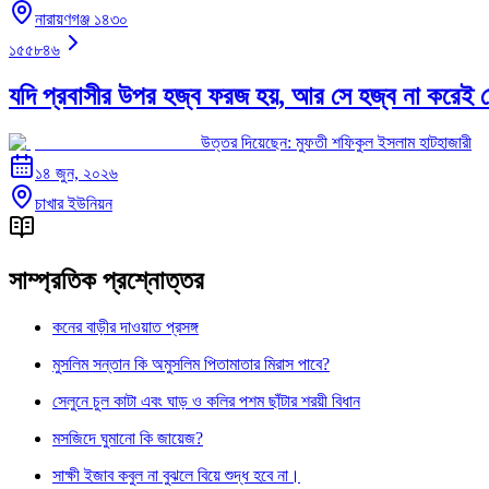
নারায়ণগঞ্জ ১৪৩০
১৫৫৮৪৬
যদি প্রবাসীর উপর হজ্ব ফরজ হয়, আর সে হজ্ব না করেই 
উত্তর দিয়েছেন:
মুফতী শফিকুল ইসলাম হাটহাজারী
১৪ জুন, ২০২৬
চাখার ইউনিয়ন
সাম্প্রতিক প্রশ্নোত্তর
কনের বাড়ীর দাওয়াত প্রসঙ্গ
মুসলিম সন্তান কি অমুসলিম পিতামাতার মিরাস পাবে?
সেলুনে চুল কাটা এবং ঘাড় ও কলির পশম ছাঁটার শরয়ী বিধান
মসজিদে ঘুমানো কি জায়েজ?
সাক্ষী ইজাব কবুল না বুঝলে বিয়ে শুদ্ধ হবে না।