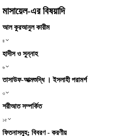
মাসায়েল-এর বিষয়াদি
আল কুরআনুল কারীম
৪
হাদীস ও সুন্নাহ
৬
তাসাউফ-আত্মশুদ্ধি । ইসলাহী পরামর্শ
৩
শরীআত সম্পর্কিত
১৫
ফিতনাসমুহ; বিবরণ - করণীয়