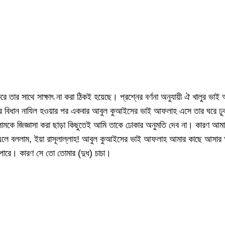
ে তার সাথে সাক্ষাৎ না করা ঠিকই হয়েছে। প্রশ্নের বর্ণনা অনুযায়ী ঐ খালুর ভাই
র্দার বিধান নাযিল হওয়ার পর একবার আবুল কুআইসের ভাই আফলাহ এসে তার ঘরে
ল্লামকে জিজ্ঞাসা করা ছাড়া কিছুতেই আমি তাকে ঢোকার অনুমতি দেব না। কারণ আম
াম এলে বললাম, ইয়া রাসূলাল্লাহ! আবুল কুআইসের ভাই আফলাহ আমার কাছে আসার
ে পারে। কারণ সে তো তোমার (দুধ) চাচা।