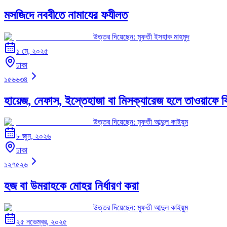
মসজিদে নববীতে নামাযের ফযীলত
উত্তর দিয়েছেন:
মুফতী ইসহাক মাহমুদ
১ মে, ২০২৫
ঢাকা
১৫৬৬৩৪
হায়েজ, নেফাস, ইস্তেহাজা বা মিসক্যারেজ হলে তাওয়াফে বি
উত্তর দিয়েছেন:
মুফতী আব্দুল কাইয়ুম
৮ জুন, ২০২৬
ঢাকা
১২৭৫২৬
হজ বা উমরাহকে মোহর নির্ধারণ করা
উত্তর দিয়েছেন:
মুফতী আব্দুল কাইয়ুম
২৫ নভেম্বর, ২০২৫