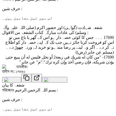
حرف شین :
اس میں تین مضامین ہیں۔
شفعہ شہادت (گواہی) اور حضور اکرم (صلی اللہ علیہ وآلہ
وسلم) کی عادات مبارکہ کتاب الشفعۃ من الاقوال :
17690 ۔۔۔ جس کا کوئی حصہ دار ہو اس کے گھر یا باغ میں تو
اس کو فروخت کرنا جائز نہیں جب تک کہ اپنے حصہ دار کو اطلاع
نہ کر دے ۔ اگر وہ لینے پر رضا مند ہو تو خرید لے ورنہ چھوڑ دے ۔
(مسلم عن جابر (رض))
17690- "من كان له شريك في ربعة2 أو نخل فليس له أن يبيع حتى
يؤذن شريكه، فإن رضي أخذ وإن كره ترك"."م" عن جابر"
তাহকীক:
হাদীস নং: ১৭৬৯১
شفعہ کا بیان
পরিচ্ছেদঃ بسم اللہ الرحمن الرحیم :
حرف شین :
اس میں تین مضامین ہیں۔