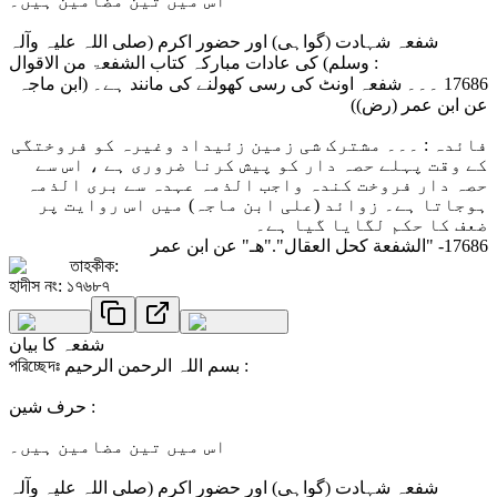
اس میں تین مضامین ہیں۔
شفعہ شہادت (گواہی) اور حضور اکرم (صلی اللہ علیہ وآلہ
وسلم) کی عادات مبارکہ کتاب الشفعۃ من الاقوال :
17686 ۔۔۔ شفعہ اونٹ کی رسی کھولنے کی مانند ہے۔ (ابن ماجہ
عن ابن عمر (رض))
فائدہ : ۔۔۔ مشترک شی زمین زئیداد وغیرہ کو فروختگی
کے وقت پہلے حصہ دار کو پیش کرنا ضروری ہے ، اس سے
حصہ دار فروخت کندہ واجب الذمہ عہدہ سے بری الذمہ
ہوجاتا ہے۔ زوائد (علی ابن ماجہ) میں اس روایت پر
ضعف کا حکم لگایا گیا ہے۔
17686- "الشفعة كحل العقال"."هـ" عن ابن عمر
তাহকীক:
হাদীস নং: ১৭৬৮৭
شفعہ کا بیان
পরিচ্ছেদঃ بسم اللہ الرحمن الرحیم :
حرف شین :
اس میں تین مضامین ہیں۔
شفعہ شہادت (گواہی) اور حضور اکرم (صلی اللہ علیہ وآلہ