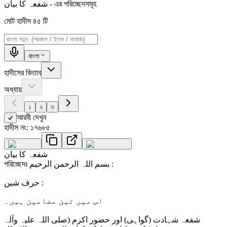
- এর পরিচ্ছেদসমূহ
شفعہ کا بیان
মোট হাদীস
৪৫
টি
বাংলা
হাদীসের কিতাব
অধ্যায়
১
২
৩
আরবী দেখুন
হাদীস নং: ১৭৬৮৫
شفعہ کا بیان
পরিচ্ছেদঃ بسم اللہ الرحمن الرحیم :
حرف شین :
اس میں تین مضامین ہیں۔
شفعہ شہادت (گواہی) اور حضور اکرم (صلی اللہ علیہ وآلہ