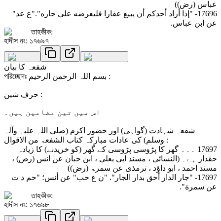
عباس (رض))
17696- "إذا أراد أحدكم أن يبيع عقارا فليعرضه على جاره"."ع عد"
عن ابن عباس.
তাহকীক:
হাদীস নং: ১৭৬৯৭
شفعہ کا بیان
পরিচ্ছেদঃ بسم اللہ الرحمن الرحیم :
حرف شین :
اس میں تین مضامین ہیں۔
شفعہ شہادت (گواہی) اور حضور اکرم (صلی اللہ علیہ وآلہ
وسلم) کی عادات مبارکہ کتاب الشفعۃ من الاقوال :
17697 ۔۔۔ گھر کا پڑوسی پڑوسی کے گھر (کو خریدنے) کا زیادہ
حقدار ہے۔ (النسائی ، مسند ابی یعلی ، ابن حبان عن انس (رض) ،
مسند احمد ، ابو داؤد ، ترمذی عن سمرۃ (رض))
17697- "جار الدار أحق بدار الجار". "ن ع حب" عن أنس؛ "حم د ت
عن سمرة".
তাহকীক:
হাদীস নং: ১৭৬৯৮