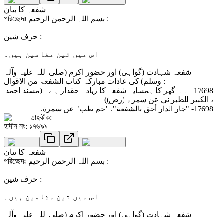
شفعہ کا بیان
পরিচ্ছেদঃ بسم اللہ الرحمن الرحیم :
حرف شین :
اس میں تین مضامین ہیں۔
شفعہ شہادت (گواہی) اور حضور اکرم (صلی اللہ علیہ وآلہ
وسلم) کی عادات مبارکہ کتاب الشفعۃ من الاقوال :
17698 ۔۔۔ گھر کا ہمسایہ شفعہ کا زیادہ حقدار ہے۔ (مسند احمد
، الکبیر للطبرانی عن سمرۃ (رض))
17698- "جار الدار أحق بالشفعة". "حم طب" عن سمرة.
তাহকীক:
হাদীস নং: ১৭৬৯৯
شفعہ کا بیان
পরিচ্ছেদঃ بسم اللہ الرحمن الرحیم :
حرف شین :
اس میں تین مضامین ہیں۔
شفعہ شہادت (گواہی) اور حضور اکرم (صلی اللہ علیہ وآلہ