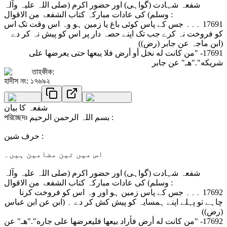
شفعہ شہادت (گواہی) اور حضور اکرم (صلی اللہ علیہ وآلہ
وسلم) کی عادات مبارکہ کتاب الشفعۃ من الاقوال :
17691 ۔۔۔ جس کے پاس کوئی باغ یا زمین ہو وہ اس وقت تک اس
کو فروخت نہ کرے جب تک اپنے حصہ دار پر اس کو پیش نہ کر دے
(ابن ماجہ عن جابر (رض))
17691- "من كانت له نخل أو أرض فلا يبعها حتى يعرضها على
شريكه"."هـ" عن جابر
তাহকীক:
হাদীস নং: ১৭৬৯২
شفعہ کا بیان
পরিচ্ছেদঃ بسم اللہ الرحمن الرحیم :
حرف شین :
اس میں تین مضامین ہیں۔
شفعہ شہادت (گواہی) اور حضور اکرم (صلی اللہ علیہ وآلہ
وسلم) کی عادات مبارکہ کتاب الشفعۃ من الاقوال :
17692 ۔۔۔ جس کے پاس زمین ہو اور وہ اس کو فروخت کرنا
چاہے تو پہلے اپنے ہمسایہ کو پیش کش کر دے ۔ (ابن عن ابن عباس
(رض))
17692- "من كانت له أرض فأراد بيعها فليعرضها على جاره"."هـ" عن