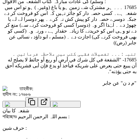
وسلم) کی عادات مبارکہ کتاب الشفعۃ من الاقوال :
17685 ۔۔۔ ہر مشترک شے زمین ہو یا باغ (وغیرہ) ہو تو اس میں
شفعہ ہے۔ کسی حصہ دار کو جائز نہیں کہ اس کو فروخت کر دے
جبکہ دوسرے حصہ دار کو پیش کش نہ کرے ۔ پھر دوسرا لے لے یا
چھوڑ دے ۔ لہٰذا اگر وہ (دوسرا کسی کو فروخت کرنے سے) منع کر
دے تو وہی اس کو خریدنے کا زیادہ حقدار ہے ، ورنہ وہ (کسی کو
بھی فروخت کرنے کی) اجازت دے ۔ (مسلم ، ابو داؤد ، نسائی عن
جابر (رض))
تنبہ : ۔۔۔ تفصیلات فقہی کتب میں ملاحظہ فرمائیں ۔
17685- "الشفعة في كل شرك في أرض أو ربع أو حائط لا يصلح له
أن يبيع حتى يعرض على شريكه فيأخذ أو يدع فإن أبى فشريكه أحق
به حتى يؤذنه".
"م د ن" عن جابر
তাহকীক:
হাদীস নং: ১৭৬৮৬
شفعہ کا بیان
পরিচ্ছেদঃ بسم اللہ الرحمن الرحیم :
حرف شین :