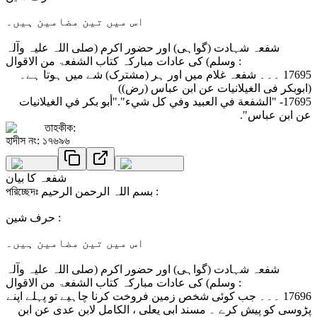
اس میں تین مضامین ہیں۔
شفعہ شہادت (گواہی) اور حضور اکرم (صلی اللہ علیہ وآلہ
وسلم) کی عادات مبارکہ کتاب الشفعۃ من الاقوال :
17695 ۔۔۔ شفعہ غلام میں اور ہر (مشترک) شے میں ہوتا ہے۔
(ابوبکر فی الغیلانیات عن ابن عباس (رض))
17695- "الشفعة في العبيد وفي كل شيء"."أبو بكر في الغيلانيات
عن ابن عباس".
তাহকীক:
হাদীস নং: ১৭৬৯৬
شفعہ کا بیان
পরিচ্ছেদঃ بسم اللہ الرحمن الرحیم :
حرف شین :
اس میں تین مضامین ہیں۔
شفعہ شہادت (گواہی) اور حضور اکرم (صلی اللہ علیہ وآلہ
وسلم) کی عادات مبارکہ کتاب الشفعۃ من الاقوال :
17696 ۔۔۔ جب کوئی شخص زمین فروخت کرنا چاہیے تو پہلے اپنے
پڑوسی کو پیش کرے ۔ مسند ابی یعلی ، الکامل لابن عدی عن ابن