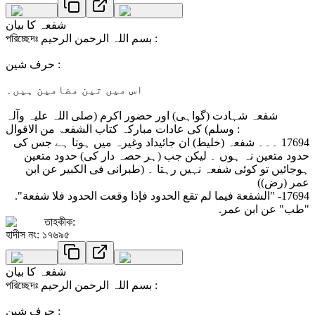
شفعہ کا بیان
পরিচ্ছেদঃ بسم اللہ الرحمن الرحیم :
حرف شین :
اس میں تین مضامین ہیں۔
شفعہ شہادت (گواہی) اور حضور اکرم (صلی اللہ علیہ وآلہ
وسلم) کی عادات مبارکہ کتاب الشفعۃ من الاقوال :
17694 ۔۔۔ شفعہ (خلیط) ان جائیداد وغیرہ میں ہوتا ہے جس کی
حدود متعین نہ ہوں ۔ لیکن جب (ہر حصہ دار کی) حدود متعین
ہوجائیں تو کوئی شفعہ نہیں رہتا ۔ (طبرانی فی الکبیر عن ابن
عمر (رض))
17694- "الشفعة فيما لم تقع الحدود فإذا وقعت الحدود فلا شفعة".
"طب" عن ابن عمر.
তাহকীক:
হাদীস নং: ১৭৬৯৫
شفعہ کا بیان
পরিচ্ছেদঃ بسم اللہ الرحمن الرحیم :
حرف شین :