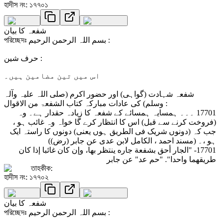
হাদীস নং: ১৭৭০১
شفعہ کا بیان
পরিচ্ছেদঃ بسم اللہ الرحمن الرحیم :
حرف شین :
اس میں تین مضامین ہیں۔
شفعہ شہادت (گواہی) اور حضور اکرم (صلی اللہ علیہ وآلہ
وسلم) کی عادات مبارکہ کتاب الشفعۃ من الاقوال :
17701 ۔۔۔ ہمسایہ ہمسائے کے شفعہ کا زیادہ حقدار ہے۔ وہ
(فروخت کرنے سے قبل) اس کا انتظار کرے گا خواہ وہ غائب ہو ،
جب کہ (دونوں شریک فی الطریق ہوں یعنی) دونوں کا راستہ ایک
ہو ،۔ (مسند احمد ، الکامل لابن عدی عن جابر (رض))
17701- "الجار أحق بشفعة جاره ينتظر بها، وإن كان غائبا إذا كان
طريقهما واحدا". "حم عد" عن جابر
তাহকীক:
হাদীস নং: ১৭৭০২
شفعہ کا بیان
পরিচ্ছেদঃ بسم اللہ الرحمن الرحیم :