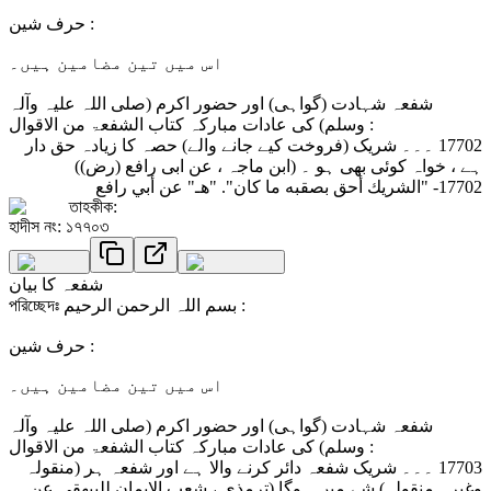
حرف شین :
اس میں تین مضامین ہیں۔
شفعہ شہادت (گواہی) اور حضور اکرم (صلی اللہ علیہ وآلہ
وسلم) کی عادات مبارکہ کتاب الشفعۃ من الاقوال :
17702 ۔۔۔ شریک (فروخت کیے جانے والے) حصہ کا زیادہ حق دار
ہے ، خواہ کوئی بھی ہو ۔ (ابن ماجہ ، عن ابی رافع (رض))
17702- "الشريك أحق بصقبه ما كان". "هـ" عن أبي رافع
তাহকীক:
হাদীস নং: ১৭৭০৩
شفعہ کا بیان
পরিচ্ছেদঃ بسم اللہ الرحمن الرحیم :
حرف شین :
اس میں تین مضامین ہیں۔
شفعہ شہادت (گواہی) اور حضور اکرم (صلی اللہ علیہ وآلہ
وسلم) کی عادات مبارکہ کتاب الشفعۃ من الاقوال :
17703 ۔۔۔ شریک شفعہ دائر کرنے والا ہے اور شفعہ ہر (منقولہ
وغیرہ منقولہ) شے میں ہوگا (ترمذی ، شعب الایمان للبیھقی عن