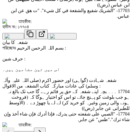
ابن عباس (رض))
17703- "الشريك شفيع والشفعة في كل شيء". "ت هق عن ابن
عباس.
তাহকীক:
হাদীস নং: ১৭৭০৪
شفعہ کا بیان
পরিচ্ছেদঃ بسم اللہ الرحمن الرحیم :
حرف شین :
اس میں تین مضامین ہیں۔
شفعہ شہادت (گواہی) اور حضور اکرم (صلی اللہ علیہ وآلہ
وسلم) کی عادات مبارکہ کتاب الشفعۃ من الاقوال :
17704 ۔۔۔ بچہ اپنے شفعہ کے حق پر قائم رہے گا جب تک بالغ نہ
ہو جب بلوغت کو پہنچ جائے تو اس کو اختیار ہوگا کہ (فروخت
ہونے والی زمین وغیرہ کو خرید کر) لے لے یا چھوڑ دے ۔ (الاوسط
للطبرانی عن جابر (رض))
17704- "الصبي على شفعته حتى يدرك، فإذا أدرك فإن شاء أخذ وإن
شاء ترك"."طس" عن جابر.
তাহকীক: