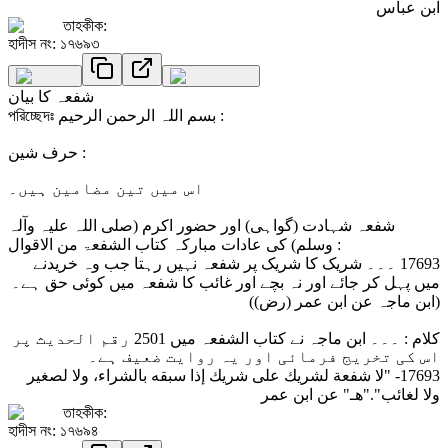
ابن عباس
তাহকীক:
হাদীস নং: ১৭৬৯৩
شفعہ کا بیان
পরিচ্ছেদঃ بسم اللہ الرحمن الرحیم :
حرف شین :
اس میں تین مضامین ہیں۔
شفعہ شہادت (گواہی) اور حضور اکرم (صلی اللہ علیہ وآلہ
وسلم) کی عادات مبارکہ کتاب الشفعۃ من الاقوال :
17693 ۔۔۔ شریک کا شریک پر شفعہ نہیں رہتا جب وہ خریدنے
میں پہل کر جائے اور نہ بچے اور غائب کا شفعہ میں کوئی حق ہے۔
(ابن ماجہ عن ابن عمر (رض))
کلام : ۔۔۔ ابن ماجہ نے کتاب الشفعہ میں 2501 رقم الحدیث پر
اس کی تخریج فرمائی اور یہ روایت ضعیف ہے۔
17693- "لا شفعة لشريك على شريك إذا سبقه بالشراء، ولا لصغير
ولا لغائب"."هـ" عن ابن عمر
তাহকীক:
হাদীস নং: ১৭৬৯৪