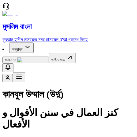
মুসলিম বাংলা
কুরআন
হাদীস
নামাজের সময়
মাসায়েল
দু'আ
প্রবন্ধ
বিবাহ
অন্যান্য
ডোনেশন
ডাউনলোড
কানযুল উম্মাল (উর্দু)
كنز العمال في سنن الأقوال و
الأفعال