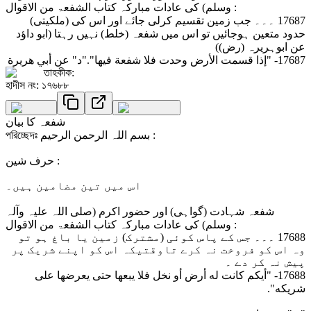
وسلم) کی عادات مبارکہ کتاب الشفعۃ من الاقوال :
17687 ۔۔۔ جب زمین تقسیم کرلی جائے اور اس کی (ملکیتی)
حدود متعین ہوجائیں تو اس میں شفعہ (خلط) نہیں رہتا (ابو داؤد
عن ابوہریرہ (رض))
17687- "إذا قسمت الأرض وحدت فلا شفعة فيها"."د" عن أبي هريرة
তাহকীক:
হাদীস নং: ১৭৬৮৮
شفعہ کا بیان
পরিচ্ছেদঃ بسم اللہ الرحمن الرحیم :
حرف شین :
اس میں تین مضامین ہیں۔
شفعہ شہادت (گواہی) اور حضور اکرم (صلی اللہ علیہ وآلہ
وسلم) کی عادات مبارکہ کتاب الشفعۃ من الاقوال :
17688 ۔۔۔ جس کے پاس کوئی (مشترک) زمین یا باغ ہو تو
وہ اس کو فروخت نہ کرے تاوقتیکہ اس کو اپنے شریک پر
پیش نہ کر دے ۔
17688- "أيكم كانت له أرض أو نخل فلا يبعها حتى يعرضها على
شريكه".