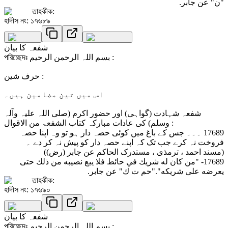
"ن" عن جابر.
তাহকীক:
হাদীস নং: ১৭৬৮৯
شفعہ کا بیان
পরিচ্ছেদঃ بسم اللہ الرحمن الرحیم :
حرف شین :
اس میں تین مضامین ہیں۔
شفعہ شہادت (گواہی) اور حضور اکرم (صلی اللہ علیہ وآلہ
وسلم) کی عادات مبارکہ کتاب الشفعۃ من الاقوال :
17689 ۔۔۔ جس کے باغ میں کوئی حصہ دار ہو تو وہ اپنا حصہ
فروخت نہ کرے جب تک کہ اپنے حصہ دار کو پیش نہ کر دے ۔
(مسند احمد ، ترمذی ، مستدرک الحاکم عن جابر (رض))
17689- "من كان له شريك في حائط فلا يبع نصيبه من ذلك حتى
يعرضه على شريكه"."حم ت ك" عن جابر.
তাহকীক:
হাদীস নং: ১৭৬৯০
شفعہ کا بیان
পরিচ্ছেদঃ بسم اللہ الرحمن الرحیم :