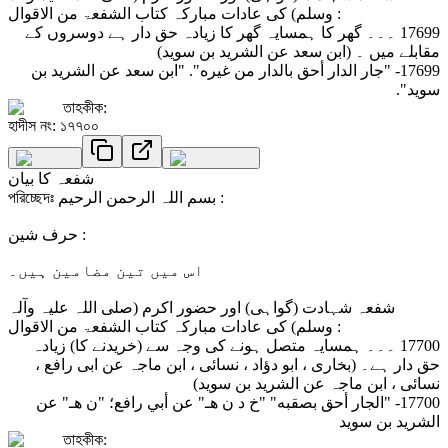
وسلم) کی عادات مبارکہ کتاب الشفعۃ من الاقوال :
17699 ۔۔۔ گھر کا ہمسایہ گھر کا زیادہ حق دار ہے دوسروں کے
مقابلے میں ۔ (ابن سعد عن الشرید بن سوید)
17699- "جار الدار أحق بالدار من غيره". "ابن سعد عن الشريد بن
سويد".
তাহকীক:
হাদীস নং: ১৭৭০০
شفعہ کا بیان
পরিচ্ছেদঃ بسم اللہ الرحمن الرحیم :
حرف شین :
اس میں تین مضامین ہیں۔
شفعہ شہادت (گواہی) اور حضور اکرم (صلی اللہ علیہ وآلہ
وسلم) کی عادات مبارکہ کتاب الشفعۃ من الاقوال :
17700 ۔۔۔ ہمسایہ متصل ہونے کی وجہ سے (خریدنے کا) زیادہ
حق دار ہے۔ (بخاری ، ابو دؤاد ، نسائی ، ابن ماجہ عن ابی رافع ،
نسائی ، ابن ماجہ عن الشرید بن سوید)
17700- "الجار أحق بصقبه" "خ د ن هـ" عن أبي رافع؛ "ن هـ" عن
الشريد بن سويد
তাহকীক: