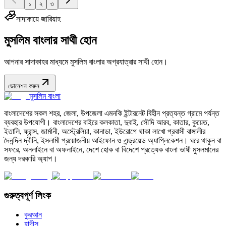
১
২
৩
সাদাকায়ে জারিয়াহ
মুসলিম বাংলার সাথী হোন
আপনার সাদাকাহর মাধ্যমে মুসলিম বাংলার অগ্রযাত্রার সাথী হোন।
ডোনেশন করুন
মুসলিম বাংলা
বাংলাদেশের সকল শহর, জেলা, উপজেলা এমনকি ইন্টারনেট বিহীন প্রত্যন্ত গ্রামে পর্যন্ত
ব্যবহার উপযোগী। বাংলাদেশের বাইরে কলকাতা, দুবাই, সৌদি আরব, কাতার, কুয়েত,
ইতালি, ফ্রান্স, জার্মানী, অস্ট্রেলিয়া, কানাডা, ইউরোপে থাকা লাখো প্রবাসী বাঙ্গালীর
দৈনন্দিন দ্বীনি, ইসলামী প্রয়োজনীয় আইফোন ও এন্ড্রয়েড অ্যাপ্লিকেশন। ঘরে থাকুন বা
সফরে, অনলাইনে বা অফলাইনে, দেশে হোক বা বিদেশে প্রত্যেক বাংলা ভাষী মুসলমানের
জন্য দরকারি অ্যাপ।
গুরুত্বপূর্ণ লিংক
কুরআন
হাদীস