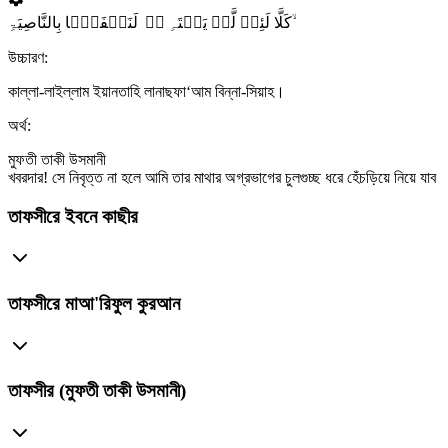
کَلَّا لَئِنۡ لَّمۡ یَنۡتَہِ ۬ۙ لَنَسۡفَعًۢا بِالنَّاصِیَۃِ ۙ
উচ্চারণ:
কাল্লা-লাইল্লাম ইয়ানতাহি লানাছফা‘আম বিন্না-সিয়াহ।
অর্থ:
মুফতী তাকী উসমানী
খবরদার! সে নিবৃত্ত না হলে আমি তার মাথার অগ্রভাগের চুলগুচ্ছ ধরে হেঁচড়িয়ে নিয়ে যাব
তাফসীরে ইবনে কাছীর
তাফসীরে মাআ'রিফুল কুরআন
তাফসীর (মুফতী তাকী উসমানী)