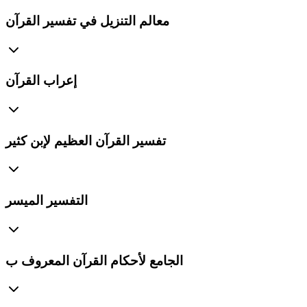
معالم التنزيل في تفسير القرآن
إعراب القرآن
تفسير القرآن العظيم لإبن كثير
التفسير الميسر
الجامع لأحكام القرآن المعروف ب