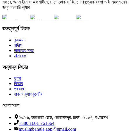
সফরে, অনলাইনে বা অফলাইনে, দেশে হোক বা বিদেশে প্রত্যেক বাংলা ভাষী মুসলমানের
জন্য দরকারি অ্যাপ।
গুরুত্বপূর্ণ লিংক
কুরআন
হাদীস
নামাজের সময়
মাসায়েল
অন্যান্য ফিচার
দু'আ
কিতাব
প্রবন্ধ
যাকাত ক্যালকুলেটর
যোগাযোগ
২০/১৬, তাজমহল রোড, মোহাম্মদপুর, ঢাকা - ১২০৭, বাংলাদেশ
+880 1601-761564
muslimbangla.app@gmail.com