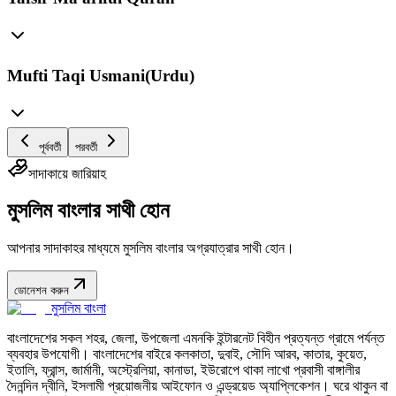
Mufti Taqi Usmani(Urdu)
পূর্ববর্তী
পরবর্তী
সাদাকায়ে জারিয়াহ
মুসলিম বাংলার সাথী হোন
আপনার সাদাকাহর মাধ্যমে মুসলিম বাংলার অগ্রযাত্রার সাথী হোন।
ডোনেশন করুন
মুসলিম বাংলা
বাংলাদেশের সকল শহর, জেলা, উপজেলা এমনকি ইন্টারনেট বিহীন প্রত্যন্ত গ্রামে পর্যন্ত
ব্যবহার উপযোগী। বাংলাদেশের বাইরে কলকাতা, দুবাই, সৌদি আরব, কাতার, কুয়েত,
ইতালি, ফ্রান্স, জার্মানী, অস্ট্রেলিয়া, কানাডা, ইউরোপে থাকা লাখো প্রবাসী বাঙ্গালীর
দৈনন্দিন দ্বীনি, ইসলামী প্রয়োজনীয় আইফোন ও এন্ড্রয়েড অ্যাপ্লিকেশন। ঘরে থাকুন বা