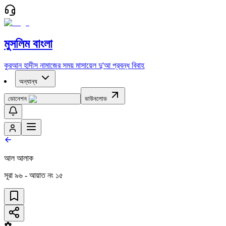
মুসলিম বাংলা
কুরআন
হাদীস
নামাজের সময়
মাসায়েল
দু'আ
প্রবন্ধ
বিবাহ
অন্যান্য
ডোনেশন
ডাউনলোড
আল আলাক
সূরা
৯৬
- আয়াত নং
১৫