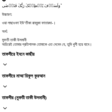
وَلَسَوۡفَ یُعۡطِیۡکَ رَبُّکَ فَتَرۡضٰی ؕ
উচ্চারণ:
ওয়া লাছাওফা ইউ‘তীকা রাব্বুকা ফাতারদা-।
অর্থ:
মুফতী তাকী উসমানী
অচিরেই তোমার প্রতিপালক তোমাকে এত দেবেন যে, তুমি খুশী হয়ে যাবে।
তাফসীরে ইবনে কাছীর
তাফসীরে মাআ'রিফুল কুরআন
তাফসীর (মুফতী তাকী উসমানী)