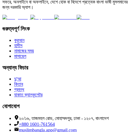
সফরে, অনলাইনে বা অফলাইনে, দেশে হোক বা বিদেশে প্রত্যেক বাংলা ভাষী মুসলমানের
জন্য দরকারি অ্যাপ।
গুরুত্বপূর্ণ লিংক
কুরআন
হাদীস
নামাজের সময়
মাসায়েল
অন্যান্য ফিচার
দু'আ
কিতাব
প্রবন্ধ
যাকাত ক্যালকুলেটর
যোগাযোগ
২০/১৬, তাজমহল রোড, মোহাম্মদপুর, ঢাকা - ১২০৭, বাংলাদেশ
+880 1601-761564
muslimbangla.app@gmail.com