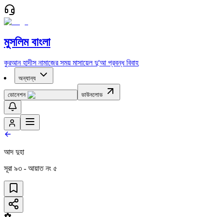
মুসলিম বাংলা
কুরআন
হাদীস
নামাজের সময়
মাসায়েল
দু'আ
প্রবন্ধ
বিবাহ
অন্যান্য
ডোনেশন
ডাউনলোড
আদ দুহা
সূরা
৯৩
- আয়াত নং
৫