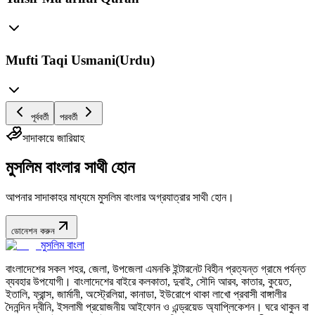
Mufti Taqi Usmani(Urdu)
পূর্ববর্তী
পরবর্তী
সাদাকায়ে জারিয়াহ
মুসলিম বাংলার সাথী হোন
আপনার সাদাকাহর মাধ্যমে মুসলিম বাংলার অগ্রযাত্রার সাথী হোন।
ডোনেশন করুন
মুসলিম বাংলা
বাংলাদেশের সকল শহর, জেলা, উপজেলা এমনকি ইন্টারনেট বিহীন প্রত্যন্ত গ্রামে পর্যন্ত
ব্যবহার উপযোগী। বাংলাদেশের বাইরে কলকাতা, দুবাই, সৌদি আরব, কাতার, কুয়েত,
ইতালি, ফ্রান্স, জার্মানী, অস্ট্রেলিয়া, কানাডা, ইউরোপে থাকা লাখো প্রবাসী বাঙ্গালীর
দৈনন্দিন দ্বীনি, ইসলামী প্রয়োজনীয় আইফোন ও এন্ড্রয়েড অ্যাপ্লিকেশন। ঘরে থাকুন বা