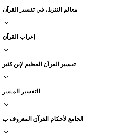
معالم التنزيل في تفسير القرآن
إعراب القرآن
تفسير القرآن العظيم لإبن كثير
التفسير الميسر
الجامع لأحكام القرآن المعروف ب