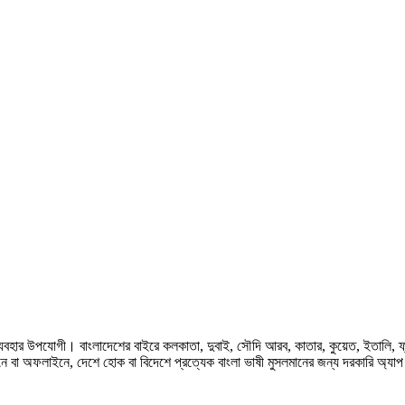
হার উপযোগী। বাংলাদেশের বাইরে কলকাতা, দুবাই, সৌদি আরব, কাতার, কুয়েত, ইতালি, ফ্রান্স, জ
ে বা অফলাইনে, দেশে হোক বা বিদেশে প্রত্যেক বাংলা ভাষী মুসলমানের জন্য দরকারি অ্যা