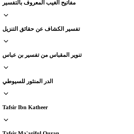
مفاتيح الغيب المعروف بالتفسير
تفسير الكشاف عن حقائق التنزيل
تنوير المقباس من تفسير بن عباس
الدر المنثور للسيوطي
Tafsir Ibn Katheer
Tafsir Ma'ariful Quran