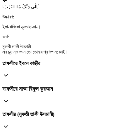
اِلٰی رَبِّکَ مُنۡتَہٰىہَا ؕ
উচ্চারণ:
ইলা-রাব্বিকা মুনতাহা-হা-।
অর্থ:
মুফতী তাকী উসমানী
এর চূড়ান্ত জ্ঞান তো তোমার প্রতিপালকেরই।
তাফসীরে ইবনে কাছীর
তাফসীরে মাআ'রিফুল কুরআন
তাফসীর (মুফতী তাকী উসমানী)