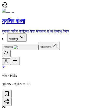
মুসলিম বাংলা
কুরআন
হাদীস
নামাজের সময়
মাসায়েল
দু'আ
প্রবন্ধ
বিবাহ
অন্যান্য
ডোনেশন
ডাউনলোড
আন নাযিয়াত
সূরা
৭৯
- আয়াত নং
৪৪