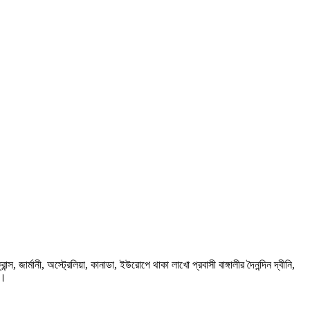
ার্মানী, অস্ট্রেলিয়া, কানাডা, ইউরোপে থাকা লাখো প্রবাসী বাঙ্গালীর দৈনন্দিন দ্বীনি,
প।