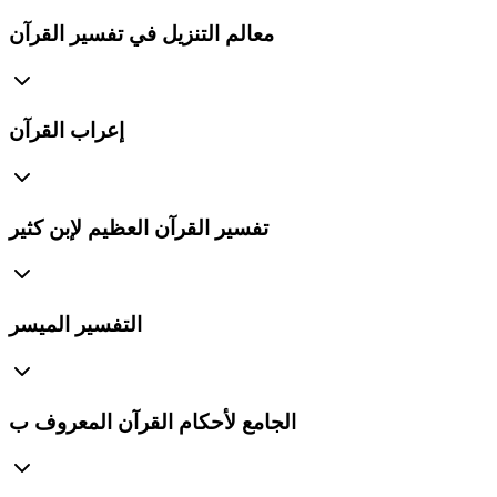
معالم التنزيل في تفسير القرآن
إعراب القرآن
تفسير القرآن العظيم لإبن كثير
التفسير الميسر
الجامع لأحكام القرآن المعروف ب