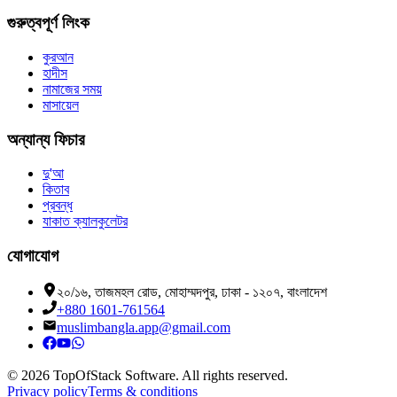
গুরুত্বপূর্ণ লিংক
কুরআন
হাদীস
নামাজের সময়
মাসায়েল
অন্যান্য ফিচার
দু'আ
কিতাব
প্রবন্ধ
যাকাত ক্যালকুলেটর
যোগাযোগ
২০/১৬, তাজমহল রোড, মোহাম্মদপুর, ঢাকা - ১২০৭, বাংলাদেশ
+880 1601-761564
muslimbangla.app@gmail.com
©
2026
TopOfStack Software. All rights reserved.
Privacy policy
Terms & conditions