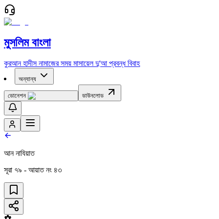
মুসলিম বাংলা
কুরআন
হাদীস
নামাজের সময়
মাসায়েল
দু'আ
প্রবন্ধ
বিবাহ
অন্যান্য
ডোনেশন
ডাউনলোড
আন নাযিয়াত
সূরা
৭৯
- আয়াত নং
৪৩