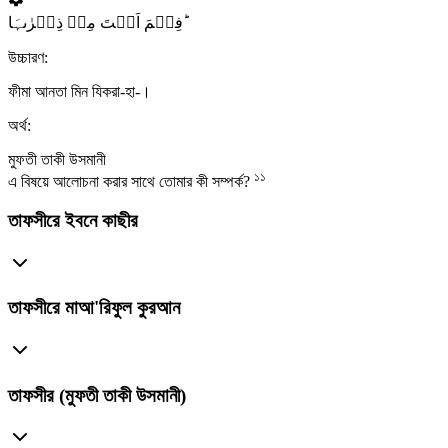
فِیۡمَ اَنۡتَ مِنۡ ذِکۡرٰىہَا ؕ
উচ্চারণ:
ফীমা আনতা মিন যিকরা-হা-।
অর্থ:
মুফতী তাকী উসমানী
১১
এ বিষয়ে আলোচনা করার সাথে তোমার কী সম্পর্ক?
তাফসীরে ইবনে কাছীর
তাফসীরে মাআ'রিফুল কুরআন
তাফসীর (মুফতী তাকী উসমানী)