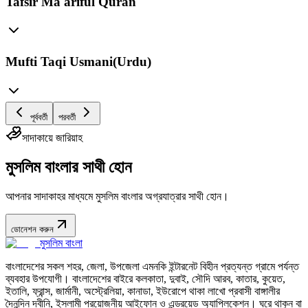
Tafsir Ma'ariful Quran
Mufti Taqi Usmani(Urdu)
পূর্ববর্তী
পরবর্তী
সাদাকায়ে জারিয়াহ
মুসলিম বাংলার সাথী হোন
আপনার সাদাকাহর মাধ্যমে মুসলিম বাংলার অগ্রযাত্রার সাথী হোন।
ডোনেশন করুন
মুসলিম বাংলা
বাংলাদেশের সকল শহর, জেলা, উপজেলা এমনকি ইন্টারনেট বিহীন প্রত্যন্ত গ্রামে পর্যন্ত
ব্যবহার উপযোগী। বাংলাদেশের বাইরে কলকাতা, দুবাই, সৌদি আরব, কাতার, কুয়েত,
ইতালি, ফ্রান্স, জার্মানী, অস্ট্রেলিয়া, কানাডা, ইউরোপে থাকা লাখো প্রবাসী বাঙ্গালীর
দৈনন্দিন দ্বীনি, ইসলামী প্রয়োজনীয় আইফোন ও এন্ড্রয়েড অ্যাপ্লিকেশন। ঘরে থাকুন বা