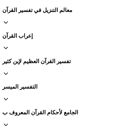
معالم التنزيل في تفسير القرآن
إعراب القرآن
تفسير القرآن العظيم لإبن كثير
التفسير الميسر
الجامع لأحكام القرآن المعروف ب