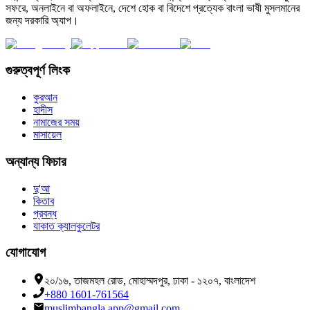
সফরে, অনলাইনে বা অফলাইনে, দেশে হোক বা বিদেশে প্রত্যেক বাংলা ভাষী মুসলমানের
জন্য দরকারি অ্যাপ।
গুরুত্বপূর্ণ লিংক
কুরআন
হাদীস
নামাজের সময়
মাসায়েল
অন্যান্য ফিচার
দু'আ
কিতাব
প্রবন্ধ
যাকাত ক্যালকুলেটর
যোগাযোগ
২০/১৬, তাজমহল রোড, মোহাম্মদপুর, ঢাকা - ১২০৭, বাংলাদেশ
+880 1601-761564
muslimbangla.app@gmail.com