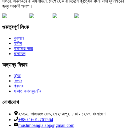
সফরে, অনলাইনে বা অফলাইনে, দেশে হোক বা বিদেশে প্রত্যেক বাংলা ভাষী মুসলমানের
জন্য দরকারি অ্যাপ।
গুরুত্বপূর্ণ লিংক
কুরআন
হাদীস
নামাজের সময়
মাসায়েল
অন্যান্য ফিচার
দু'আ
কিতাব
প্রবন্ধ
যাকাত ক্যালকুলেটর
যোগাযোগ
২০/১৬, তাজমহল রোড, মোহাম্মদপুর, ঢাকা - ১২০৭, বাংলাদেশ
+880 1601-761564
muslimbangla.app@gmail.com