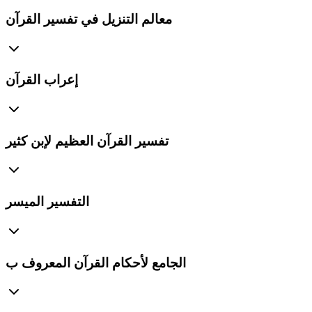
معالم التنزيل في تفسير القرآن
إعراب القرآن
تفسير القرآن العظيم لإبن كثير
التفسير الميسر
الجامع لأحكام القرآن المعروف ب