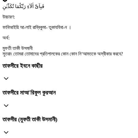
فَبِاَیِّ اٰلَآءِ رَبِّکُمَا تُکَذِّبٰنِ
উচ্চারণ:
ফাবিআইয়ি আ-লাই রাব্বিকুমা- তুকাযযিবা-ন ।
অর্থ:
মুফতী তাকী উসমানী
সুতরাং তোমরা তোমাদের প্রতিপালকের কোন কোন নি‘আমতকে অস্বীকার করবে?
তাফসীরে ইবনে কাছীর
তাফসীরে মাআ'রিফুল কুরআন
তাফসীর (মুফতী তাকী উসমানী)