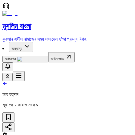
মুসলিম বাংলা
কুরআন
হাদীস
নামাজের সময়
মাসায়েল
দু'আ
প্রবন্ধ
বিবাহ
অন্যান্য
ডোনেশন
ডাউনলোড
আর রহমান
সূরা
৫৫
- আয়াত নং
৫৯