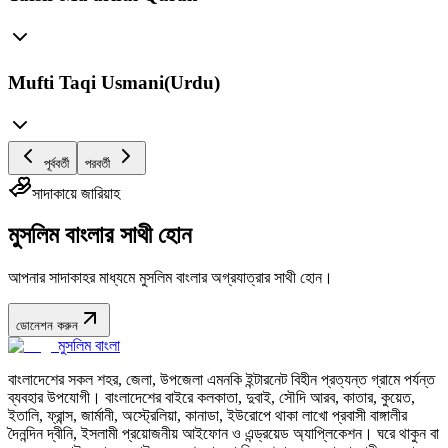
Mufti Taqi Usmani(Urdu)
পূর্ববর্তী
পরবর্তী
সাদাকায়ে জারিয়াহ
মুসলিম বাংলার সাথী হোন
আপনার সাদাকাহর মাধ্যমে মুসলিম বাংলার অগ্রযাত্রার সাথী হোন।
ডোনেশন করুন
মুসলিম বাংলা
বাংলাদেশের সকল শহর, জেলা, উপজেলা এমনকি ইন্টারনেট বিহীন প্রত্যন্ত গ্রামে পর্যন্ত
ব্যবহার উপযোগী। বাংলাদেশের বাইরে কলকাতা, দুবাই, সৌদি আরব, কাতার, কুয়েত,
ইতালি, ফ্রান্স, জার্মানী, অস্ট্রেলিয়া, কানাডা, ইউরোপে থাকা লাখো প্রবাসী বাঙ্গালীর
দৈনন্দিন দ্বীনি, ইসলামী প্রয়োজনীয় আইফোন ও এন্ড্রয়েড অ্যাপ্লিকেশন। ঘরে থাকুন বা