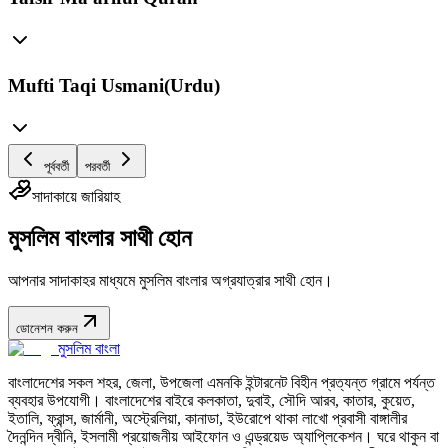
Mufti Taqi Usmani(Urdu)
পূর্ববর্তী
পরবর্তী
সাদাকায়ে জারিয়াহ
মুসলিম বাংলার সাথী হোন
আপনার সাদাকাহর মাধ্যমে মুসলিম বাংলার অগ্রযাত্রার সাথী হোন।
ডোনেশন করুন
মুসলিম বাংলা
বাংলাদেশের সকল শহর, জেলা, উপজেলা এমনকি ইন্টারনেট বিহীন প্রত্যন্ত গ্রামে পর্যন্ত
ব্যবহার উপযোগী। বাংলাদেশের বাইরে কলকাতা, দুবাই, সৌদি আরব, কাতার, কুয়েত,
ইতালি, ফ্রান্স, জার্মানী, অস্ট্রেলিয়া, কানাডা, ইউরোপে থাকা লাখো প্রবাসী বাঙ্গালীর
দৈনন্দিন দ্বীনি, ইসলামী প্রয়োজনীয় আইফোন ও এন্ড্রয়েড অ্যাপ্লিকেশন। ঘরে থাকুন বা