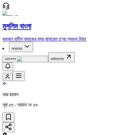
মুসলিম বাংলা
কুরআন
হাদীস
নামাজের সময়
মাসায়েল
দু'আ
প্রবন্ধ
বিবাহ
অন্যান্য
ডোনেশন
ডাউনলোড
আর রহমান
সূরা
৫৫
- আয়াত নং
৫৮