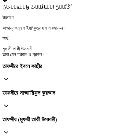
کَاَنَّہُنَّ الۡیَاقُوۡتُ وَالۡمَرۡجَانُ ۚ
উচ্চারণ:
কাআন্নাহুন্নাল ইয়া‘কূতুওয়াল মারজান-ন।
অর্থ:
মুফতী তাকী উসমানী
তারা যেন পদ্মরাগ ও প্রবাল।
তাফসীরে ইবনে কাছীর
তাফসীরে মাআ'রিফুল কুরআন
তাফসীর (মুফতী তাকী উসমানী)