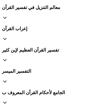
معالم التنزيل في تفسير القرآن
إعراب القرآن
تفسير القرآن العظيم لإبن كثير
التفسير الميسر
الجامع لأحكام القرآن المعروف ب