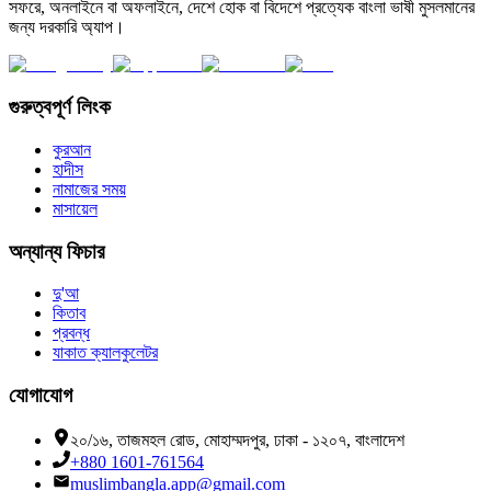
সফরে, অনলাইনে বা অফলাইনে, দেশে হোক বা বিদেশে প্রত্যেক বাংলা ভাষী মুসলমানের
জন্য দরকারি অ্যাপ।
গুরুত্বপূর্ণ লিংক
কুরআন
হাদীস
নামাজের সময়
মাসায়েল
অন্যান্য ফিচার
দু'আ
কিতাব
প্রবন্ধ
যাকাত ক্যালকুলেটর
যোগাযোগ
২০/১৬, তাজমহল রোড, মোহাম্মদপুর, ঢাকা - ১২০৭, বাংলাদেশ
+880 1601-761564
muslimbangla.app@gmail.com