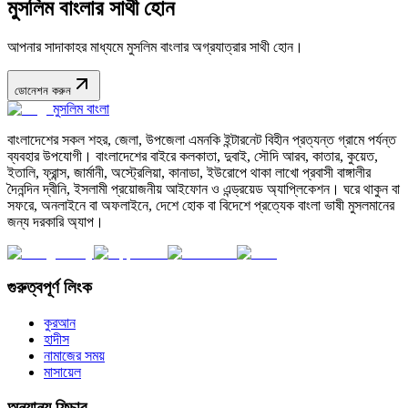
মুসলিম বাংলার সাথী হোন
আপনার সাদাকাহর মাধ্যমে মুসলিম বাংলার অগ্রযাত্রার সাথী হোন।
ডোনেশন করুন
মুসলিম বাংলা
বাংলাদেশের সকল শহর, জেলা, উপজেলা এমনকি ইন্টারনেট বিহীন প্রত্যন্ত গ্রামে পর্যন্ত
ব্যবহার উপযোগী। বাংলাদেশের বাইরে কলকাতা, দুবাই, সৌদি আরব, কাতার, কুয়েত,
ইতালি, ফ্রান্স, জার্মানী, অস্ট্রেলিয়া, কানাডা, ইউরোপে থাকা লাখো প্রবাসী বাঙ্গালীর
দৈনন্দিন দ্বীনি, ইসলামী প্রয়োজনীয় আইফোন ও এন্ড্রয়েড অ্যাপ্লিকেশন। ঘরে থাকুন বা
সফরে, অনলাইনে বা অফলাইনে, দেশে হোক বা বিদেশে প্রত্যেক বাংলা ভাষী মুসলমানের
জন্য দরকারি অ্যাপ।
গুরুত্বপূর্ণ লিংক
কুরআন
হাদীস
নামাজের সময়
মাসায়েল
অন্যান্য ফিচার