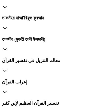
তাফসীরে মাআ'রিফুল কুরআন
তাফসীর (মুফতী তাকী উসমানী)
معالم التنزيل في تفسير القرآن
إعراب القرآن
تفسير القرآن العظيم لإبن كثير