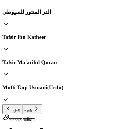
الدر المنثور للسيوطي
Tafsir Ibn Katheer
Tafsir Ma'ariful Quran
Mufti Taqi Usmani(Urdu)
পূর্ববর্তী
পরবর্তী
সাদাকায়ে জারিয়াহ