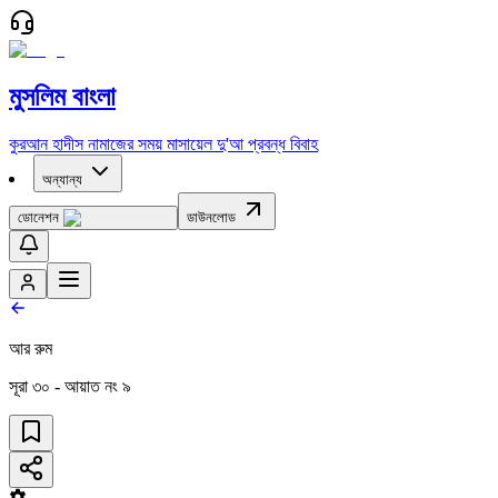
মুসলিম বাংলা
কুরআন
হাদীস
নামাজের সময়
মাসায়েল
দু'আ
প্রবন্ধ
বিবাহ
অন্যান্য
ডোনেশন
ডাউনলোড
আর রুম
সূরা
৩০
- আয়াত নং
৯