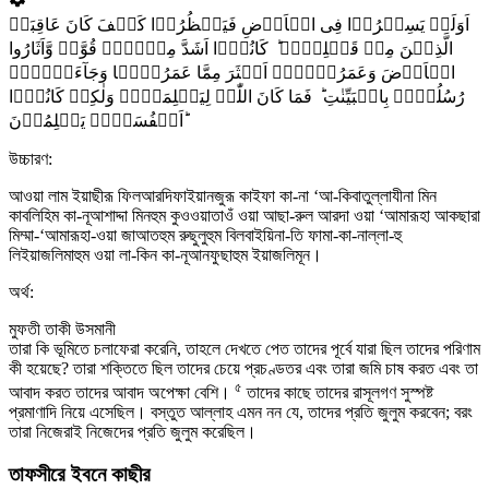
اَوَلَمۡ یَسِیۡرُوۡا فِی الۡاَرۡضِ فَیَنۡظُرُوۡا کَیۡفَ کَانَ عَاقِبَۃُ
الَّذِیۡنَ مِنۡ قَبۡلِہِمۡ ؕ کَانُوۡۤا اَشَدَّ مِنۡہُمۡ قُوَّۃً وَّاَثَارُوا
الۡاَرۡضَ وَعَمَرُوۡہَاۤ اَکۡثَرَ مِمَّا عَمَرُوۡہَا وَجَآءَتۡہُمۡ
رُسُلُہُمۡ بِالۡبَیِّنٰتِ ؕ فَمَا کَانَ اللّٰہُ لِیَظۡلِمَہُمۡ وَلٰکِنۡ کَانُوۡۤا
اَنۡفُسَہُمۡ یَظۡلِمُوۡنَ ؕ
উচ্চারণ:
আওয়া লাম ইয়াছীরূ ফিলআরদিফাইয়ানজুরূ কাইফা কা-না ‘আ-কিবাতুল্লাযীনা মিন
কাবলিহিম কা-নূআশাদ্দা মিনহুম কুওওয়াতাওঁ ওয়া আছা-রুল আরদা ওয়া ‘আমারূহা আকছারা
মিম্মা-‘আমারূহা-ওয়া জাআতহুম রুছুলুহুম বিলবাইয়িনা-তি ফামা-কা-নাল্লা-হু
লিইয়াজলিমাহুম ওয়া লা-কিন কা-নূআনফুছাহুম ইয়াজলিমূন।
অর্থ:
মুফতী তাকী উসমানী
তারা কি ভূমিতে চলাফেরা করেনি, তাহলে দেখতে পেত তাদের পূর্বে যারা ছিল তাদের পরিণাম
কী হয়েছে? তারা শক্তিতে ছিল তাদের চেয়ে প্রচণ্ডতর এবং তারা জমি চাষ করত এবং তা
৫
আবাদ করত তাদের আবাদ অপেক্ষা বেশি।
তাদের কাছে তাদের রাসূলগণ সুস্পষ্ট
প্রমাণাদি নিয়ে এসেছিল। বস্তুত আল্লাহ এমন নন যে, তাদের প্রতি জুলুম করবেন; বরং
তারা নিজেরাই নিজেদের প্রতি জুলুম করেছিল।
তাফসীরে ইবনে কাছীর