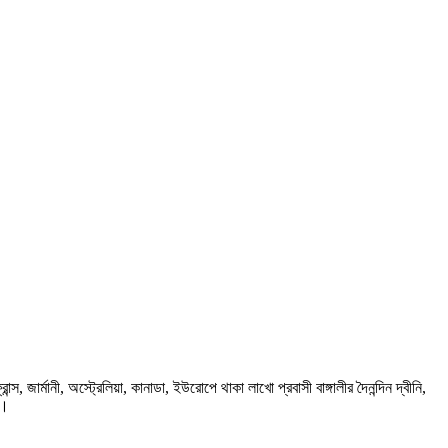
ার্মানী, অস্ট্রেলিয়া, কানাডা, ইউরোপে থাকা লাখো প্রবাসী বাঙ্গালীর দৈনন্দিন দ্বীনি,
প।