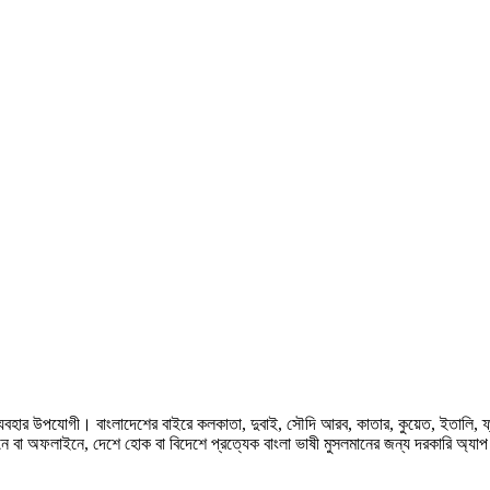
হার উপযোগী। বাংলাদেশের বাইরে কলকাতা, দুবাই, সৌদি আরব, কাতার, কুয়েত, ইতালি, ফ্রান্স, জ
ে বা অফলাইনে, দেশে হোক বা বিদেশে প্রত্যেক বাংলা ভাষী মুসলমানের জন্য দরকারি অ্যা