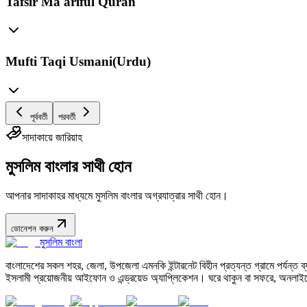
Tafsir Ma'ariful Quran
Mufti Taqi Usmani(Urdu)
পূর্ববর্তী
পরবর্তী
সাদাকায়ে জারিয়াহ
মুসলিম বাংলার সাথী হোন
আপনার সাদাকাহর মাধ্যমে মুসলিম বাংলার অগ্রযাত্রার সাথী হোন।
ডোনেশন করুন
মুসলিম বাংলা
বাংলাদেশের সকল শহর, জেলা, উপজেলা এমনকি ইন্টারনেট বিহীন প্রত্যন্ত গ্রামে পর্যন্ত ব্যব
ইসলামী প্রয়োজনীয় আইফোন ও এন্ড্রয়েড অ্যাপ্লিকেশন। ঘরে থাকুন বা সফরে, অনলাইন