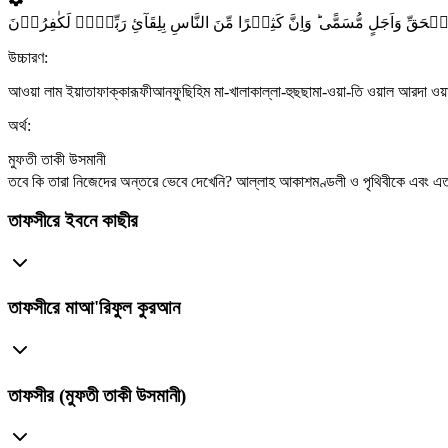
 وَاَجَلٍ مُّسَمًّی ؕ وَاِنَّ کَثِیۡرًا مِّنَ النَّاسِ بِلِقَآیِٔ رَبِّہِمۡ لَکٰفِرُوۡنَ
উচ্চারণ:
আওয়া লাম ইয়াতাফাক্কারূফীআনফুছিহিম মা-খালাকাল্লা-হুছছামা-ওয়া-তি ওয়াল আরদা ওয়ামা-ব
অর্থ:
মুফতী তাকী উসমানী
তবে কি তারা নিজেদের অন্তরে ভেবে দেখেনি? আল্লাহ আকাশমণ্ডলী ও পৃথিবীকে এবং এতদুভয়
তাফসীরে ইবনে কাছীর
তাফসীরে মাআ'রিফুল কুরআন
তাফসীর (মুফতী তাকী উসমানী)