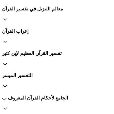
معالم التنزيل في تفسير القرآن
إعراب القرآن
تفسير القرآن العظيم لإبن كثير
التفسير الميسر
الجامع لأحكام القرآن المعروف ب