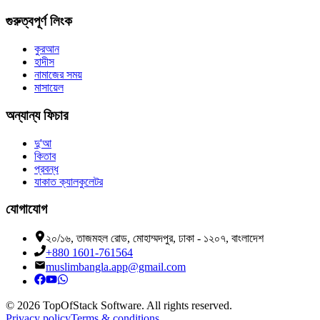
গুরুত্বপূর্ণ লিংক
কুরআন
হাদীস
নামাজের সময়
মাসায়েল
অন্যান্য ফিচার
দু'আ
কিতাব
প্রবন্ধ
যাকাত ক্যালকুলেটর
যোগাযোগ
২০/১৬, তাজমহল রোড, মোহাম্মদপুর, ঢাকা - ১২০৭, বাংলাদেশ
+880 1601-761564
muslimbangla.app@gmail.com
©
2026
TopOfStack Software. All rights reserved.
Privacy policy
Terms & conditions