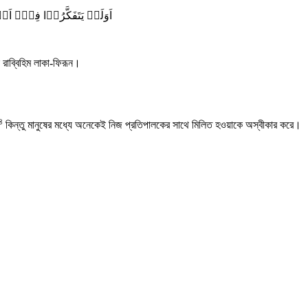
اَوَلَمۡ یَتَفَکَّرُوۡا فِیۡۤ اَنۡ
 রাব্বিহিম লাকা-ফিরূন।
৪
কিন্তু মানুষের মধ্যে অনেকেই নিজ প্রতিপালকের সাথে মিলিত হওয়াকে অস্বীকার করে।