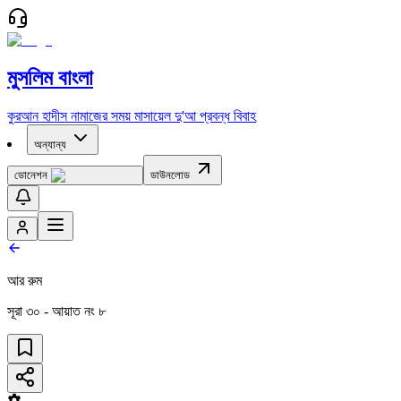
মুসলিম বাংলা
কুরআন
হাদীস
নামাজের সময়
মাসায়েল
দু'আ
প্রবন্ধ
বিবাহ
অন্যান্য
ডোনেশন
ডাউনলোড
আর রুম
সূরা
৩০
- আয়াত নং
৮