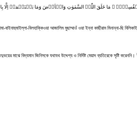
فُسِہِمۡ ۟ مَا خَلَقَ اللّٰہُ السَّمٰوٰتِ وَالۡاَرۡضَ وَمَا بَیۡنَہُمَاۤ اِلَّا بِالۡحَقِّ
াইনাহুমাইল্লা-বিলহাক্কিওয়া আজালিম মুছাম্মাওঁ ওয়া ইন্না কাছীরাম মিনান্না-ছি বিলিকাই
ের মাঝে বিদ্যমান জিনিসকে যথাযথ উদ্দেশ্য ও নির্দিষ্ট মেয়াদ ব্যতিরেকে সৃষ্টি করেননি।