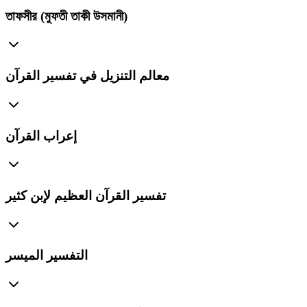
তাফসীর (মুফতী তাকী উসমানী)
معالم التنزيل في تفسير القرآن
إعراب القرآن
تفسير القرآن العظيم لإبن كثير
التفسير الميسر