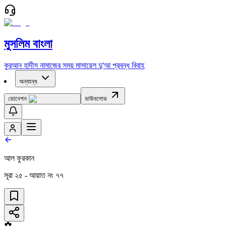
মুসলিম বাংলা
কুরআন
হাদীস
নামাজের সময়
মাসায়েল
দু'আ
প্রবন্ধ
বিবাহ
অন্যান্য
ডোনেশন
ডাউনলোড
আল ফুরকান
সূরা
২৫
- আয়াত নং
৭৭