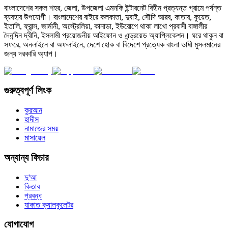
বাংলাদেশের সকল শহর, জেলা, উপজেলা এমনকি ইন্টারনেট বিহীন প্রত্যন্ত গ্রামে পর্যন্ত
ব্যবহার উপযোগী। বাংলাদেশের বাইরে কলকাতা, দুবাই, সৌদি আরব, কাতার, কুয়েত,
ইতালি, ফ্রান্স, জার্মানী, অস্ট্রেলিয়া, কানাডা, ইউরোপে থাকা লাখো প্রবাসী বাঙ্গালীর
দৈনন্দিন দ্বীনি, ইসলামী প্রয়োজনীয় আইফোন ও এন্ড্রয়েড অ্যাপ্লিকেশন। ঘরে থাকুন বা
সফরে, অনলাইনে বা অফলাইনে, দেশে হোক বা বিদেশে প্রত্যেক বাংলা ভাষী মুসলমানের
জন্য দরকারি অ্যাপ।
গুরুত্বপূর্ণ লিংক
কুরআন
হাদীস
নামাজের সময়
মাসায়েল
অন্যান্য ফিচার
দু'আ
কিতাব
প্রবন্ধ
যাকাত ক্যালকুলেটর
যোগাযোগ