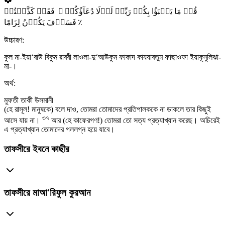
قُلۡ مَا یَعۡبَؤُا بِکُمۡ رَبِّیۡ لَوۡلَا دُعَآؤُکُمۡ ۚ فَقَدۡ کَذَّبۡتُمۡ
فَسَوۡفَ یَکُوۡنُ لِزَامًا ٪
উচ্চারণ:
কুল মা-ইয়া‘বাউ বিকুম রাববী লাওলা-দু‘আউকুম ফাকাদ কাযযাবতুম ফাছাওফা ইয়াকূনুলিঝা-
মা-।
অর্থ:
মুফতী তাকী উসমানী
(হে রাসূল! মানুষকে) বলে দাও, তোমরা তোমাদের প্রতিপালককে না ডাকলে তার কিছুই
৩৭
আসে যায় না।
আর (হে কাফেরগণ!) তোমরা তো সত্য প্রত্যাখ্যান করেছ। অচিরেই
এ প্রত্যাখ্যান তোমাদের গললগ্ন হয়ে যাবে।
তাফসীরে ইবনে কাছীর
তাফসীরে মাআ'রিফুল কুরআন