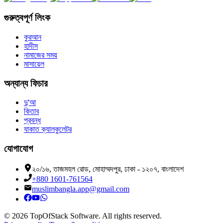
গুরুত্বপূর্ণ লিংক
কুরআন
হাদীস
নামাজের সময়
মাসায়েল
অন্যান্য ফিচার
দু'আ
কিতাব
প্রবন্ধ
যাকাত ক্যালকুলেটর
যোগাযোগ
২০/১৬, তাজমহল রোড, মোহাম্মদপুর, ঢাকা - ১২০৭, বাংলাদেশ
+880 1601-761564
muslimbangla.app@gmail.com
©
2026
TopOfStack Software. All rights reserved.