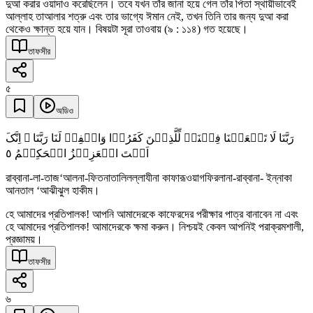
দুআ করার ওয়াদাও করেছিলেন। তবে যখন তাঁর জানা হয়ে গেল তাঁর পিতা স্থায়ীভাবেই
আল্লাহ তাআলার শত্রু এবং তার ভাগ্যে ঈমান নেই, তখন তিনি তার জন্য দুআ করা
থেকেও ক্ষান্ত হয়ে যান। বিষয়টা সূরা তাওবায় (৯ : ১১৪) গত হয়েছে।
তাফসীর
৫
অডিও
رَبَّنَا لَا تَجۡعَلۡنَا فِتۡنَۃً لِّلَّذِیۡنَ کَفَرُوۡا وَاغۡفِرۡ لَنَا رَبَّنَا ۚ اِنَّکَ
٥
اَنۡتَ الۡعَزِیۡزُ الۡحَکِیۡمُ
রাব্বানা-লা-তাজ‘আলনা-ফিতনাতালিলল্লাযীনা কাফারূওয়াগফিরলানা-রাব্বানা- ইন্নাকা
আনতাল ‘আঝীঝুল হাকীম।
হে আমাদের প্রতিপালক! আপনি আমাদেরকে কাফেরদের পরীক্ষার পাত্র বানাবেন না এবং
হে আমাদের প্রতিপালক! আমাদেরকে ক্ষমা করুন। নিশ্চয়ই কেবল আপনিই পরাক্রমশালী,
প্রজ্ঞাময়।
তাফসীর
৬