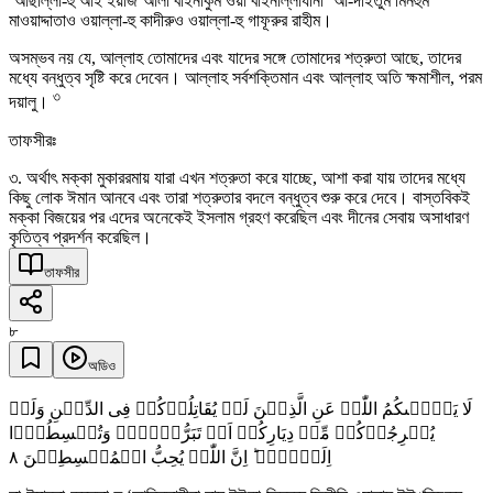
‘আছাল্লা-হু আইঁ ইয়াজ‘আলা বাইনাকুম ওয়া বাইনাল্লাযীনা ‘আ-দাইতুম মিনহুম
মাওয়াদ্দাতাও ওয়াল্লা-হু কাদীরুও ওয়াল্লা-হু গাফূরুর রাহীম।
অসম্ভব নয় যে, আল্লাহ তোমাদের এবং যাদের সঙ্গে তোমাদের শত্রুতা আছে, তাদের
মধ্যে বন্ধুত্ব সৃষ্টি করে দেবেন। আল্লাহ সর্বশক্তিমান এবং আল্লাহ অতি ক্ষমাশীল, পরম
৩
দয়ালু।
তাফসীরঃ
৩. অর্থাৎ মক্কা মুকাররমায় যারা এখন শত্রুতা করে যাচ্ছে, আশা করা যায় তাদের মধ্যে
কিছু লোক ঈমান আনবে এবং তারা শত্রুতার বদলে বন্ধুত্ব শুরু করে দেবে। বাস্তবিকই
মক্কা বিজয়ের পর এদের অনেকেই ইসলাম গ্রহণ করেছিল এবং দীনের সেবায় অসাধারণ
কৃতিত্ব প্রদর্শন করেছিল।
তাফসীর
৮
অডিও
لَا یَنۡہٰىکُمُ اللّٰہُ عَنِ الَّذِیۡنَ لَمۡ یُقَاتِلُوۡکُمۡ فِی الدِّیۡنِ وَلَمۡ
یُخۡرِجُوۡکُمۡ مِّنۡ دِیَارِکُمۡ اَنۡ تَبَرُّوۡہُمۡ وَتُقۡسِطُوۡۤا
٨
اِلَیۡہِمۡ ؕ اِنَّ اللّٰہَ یُحِبُّ الۡمُقۡسِطِیۡنَ