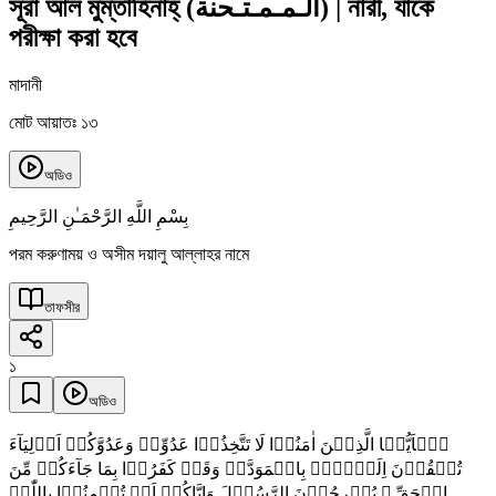
সূরা আল মুম্‌তাহিনাহ্‌
(
الـمـمـتـحنة
)
|
নারী, যাকে
পরীক্ষা করা হবে
মাদানী
মোট আয়াতঃ ১৩
অডিও
بِسْمِ اللَّهِ الرَّحْمَـٰنِ الرَّحِيمِ
পরম করুণাময় ও অসীম দয়ালু আল্লাহর নামে
তাফসীর
১
অডিও
یٰۤاَیُّہَا الَّذِیۡنَ اٰمَنُوۡا لَا تَتَّخِذُوۡا عَدُوِّیۡ وَعَدُوَّکُمۡ اَوۡلِیَآءَ
تُلۡقُوۡنَ اِلَیۡہِمۡ بِالۡمَوَدَّۃِ وَقَدۡ کَفَرُوۡا بِمَا جَآءَکُمۡ مِّنَ
الۡحَقِّ ۚ یُخۡرِجُوۡنَ الرَّسُوۡلَ وَاِیَّاکُمۡ اَنۡ تُؤۡمِنُوۡا بِاللّٰہِ