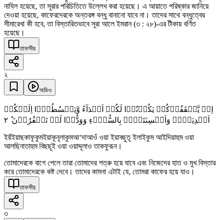
নাযিল হয়েছে, তা সূরার পরিচিতিতে উল্লেখ করা হয়েছে। এ আয়াতে পরিষ্কার জানিয়ে
দেওয়া হয়েছে, কাফেরদেরকে অন্তরঙ্গ বন্ধু বানানো যাবে না। তাদের সাথে বন্ধুত্বের
সীমারেখা কী হবে, তা বিস্তারিতভাবে সূরা আলে ইমরান (৩ : ২৮)-এর টীকায় বর্ণিত
হয়েছে।
তাফসীর
২
অডিও
اِنۡ یَّثۡقَفُوۡکُمۡ یَکُوۡنُوۡا لَکُمۡ اَعۡدَآءً وَّیَبۡسُطُوۡۤا اِلَیۡکُمۡ
٢
اَیۡدِیَہُمۡ وَاَلۡسِنَتَہُمۡ بِالسُّوۡٓءِ وَوَدُّوۡا لَوۡ تَکۡفُرُوۡنَ ؕ
ইয়ঁইয়াছকাফূকুমইয়াকূনূলাকুমআ‘দাআওঁ ওয়া ইয়াবছুতূ ইলাইকুম আইদিয়াহুম ওয়া
আলছিনাতাহুম বিছছূই ওয়া ওয়াদ্দূলাও তাকফুরূন।
তোমাদেরকে বাগে পেলে তারা তোমাদের শত্রু হয়ে যাবে এবং নিজেদের হাত ও মুখ বিস্তার
করে তোমাদেরকে কষ্ট দেবে। তাদের কামনা এটাই যে, তোমরা কাফের হয়ে যাও।
তাফসীর
৩