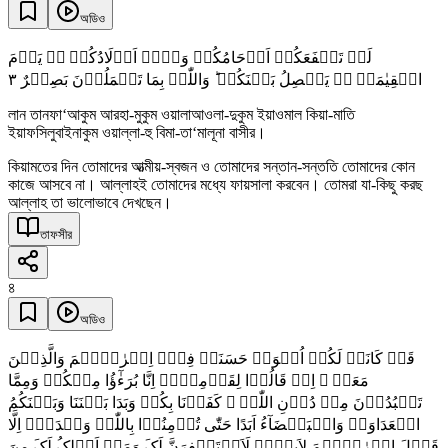
অডিও
لَنۡ تَنۡفَعَکُمۡ اَرۡحَامُکُمۡ وَلَاۤ اَوۡلَادُکُمۡ ۚۛ یَوۡمَ
٣
الۡقِیٰمَۃِ ۚۛ یَفۡصِلُ بَیۡنَکُمۡ ؕ وَاللّٰہُ بِمَا تَعۡمَلُوۡنَ بَصِیۡرٌ
লান তানফা‘আকুম আরহা-মুকুম ওয়ালাআওলা-দুকুম ইয়াওমাল কিয়া-মাতি
ইয়াফসিলুবাইনাকুম ওয়াল্লা-হু বিমা-তা‘মালূনা বাসীর।
কিয়ামতের দিন তোমাদের আত্মীয়-স্বজন ও তোমাদের সন্তান-সন্ততি তোমাদের কোন
কাজে আসবে না। আল্লাহই তোমাদের মধ্যে ফায়সালা করবেন। তোমরা যা-কিছু করছ
আল্লাহ তা ভালোভাবে দেখছেন।
তাফসীর
৪
অডিও
قَدۡ کَانَتۡ لَکُمۡ اُسۡوَۃٌ حَسَنَۃٌ فِیۡۤ اِبۡرٰہِیۡمَ وَالَّذِیۡنَ
مَعَہٗ ۚ اِذۡ قَالُوۡا لِقَوۡمِہِمۡ اِنَّا بُرَءٰٓؤُا مِنۡکُمۡ وَمِمَّا
تَعۡبُدُوۡنَ مِنۡ دُوۡنِ اللّٰہِ ۫ کَفَرۡنَا بِکُمۡ وَبَدَا بَیۡنَنَا وَبَیۡنَکُمُ
الۡعَدَاوَۃُ وَالۡبَغۡضَآءُ اَبَدًا حَتّٰی تُؤۡمِنُوۡا بِاللّٰہِ وَحۡدَہٗۤ اِلَّا
قَوۡلَ اِبۡرٰہِیۡمَ لِاَبِیۡہِ لَاَسۡتَغۡفِرَنَّ لَکَ وَمَاۤ اَمۡلِکُ لَکَ مِنَ