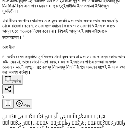
লা-ইয়ানহা-কুমুল্লা-হু ‘আনিল্লাযীনা লাম ইউকা-তিলূকুম ফিদ্দীনি ওয়ালাম ইউখরিজুকুম
মিন দিয়া-রিকুম আন তাবাররূহুম ওয়া তুকছিতূইলাইহিম ইন্নাল্লা-হা ইউহিব্বুল
মুকছিতীন।
যারা দীনের ব্যাপারে তোমাদের সঙ্গে যুদ্ধ করেনি এবং তোমাদেরকে তোমাদের ঘর-বাড়ি
থেকে বহিষ্কার করেনি, তাদের সঙ্গে সদাচরণ করতে ও তাদের প্রতি ইনসাফ করতে
আল্লাহ তোমাদেরকে নিষেধ করেন না। নিশ্চয়ই আল্লাহ ইনসাফকারীদেরকে
৪
ভালোবাসেন।
তাফসীরঃ
৪. অর্থাৎ যেসব অমুসলিম মুসলিমদের সাথে যুদ্ধ করে না এবং তাদেরকে অন্য কোনওভাবে
কষ্টও দেয় না, তাদের সাথে ভালো ব্যবহার করা ও ইনসাফের পরিচয় দেওয়া আল্লাহ
তাআলার আদৌ অপছন্দ নয়; বরং মুসলিম-অমুসলিম নির্বিশেষে সকলের সাথেই ইনসাফ রক্ষা
করা অবশ্য কর্তব্য।
তাফসীর
৯
অডিও
اِنَّمَا یَنۡہٰىکُمُ اللّٰہُ عَنِ الَّذِیۡنَ قٰتَلُوۡکُمۡ فِی الدِّیۡنِ
وَاَخۡرَجُوۡکُمۡ مِّنۡ دِیَارِکُمۡ وَظٰہَرُوۡا عَلٰۤی اِخۡرَاجِکُمۡ اَنۡ