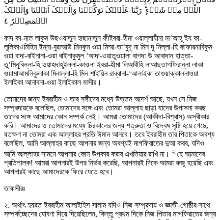
اللّٰہِ مِنۡ شَیۡءٍ ؕ رَبَّنَا عَلَیۡکَ تَوَکَّلۡنَا وَاِلَیۡکَ اَنَبۡنَا وَاِلَیۡکَ
٤
الۡمَصِیۡرُ
কাদ কা-নাত লাকুম উছওয়াতুন হাছানাতুন ফীইবরা-হীমা ওয়াল্লাযীনা মা‘আহূ ইয কা-
লূলিকাওমিহিম ইন্না-বুরাআউ মিনকুম ওয়া মিম্মা-তা‘বুদূ না মিন দূ নিল্লা-হি কাফারনাবিকুম
ওয়া বাদা-বাইনানা-ওয়া বাইনাকুমুল ‘আদা-ওয়াতুওয়ালা বাগদা উ আবাদান হাত্তা-
তু’মিনূবিল্লা-হি ওয়াহদাহূইল্লা-কাওলা ইবরা-হীমা লিআবীহি লাআছতাগফিরান্না লাকা
ওয়ামাআমলিকুলাকা মিনাল্লা-হি মিন শাইয়িন রাব্বানা-‘আলাইকা তাওয়াক্কালনাওয়া
ইলাইকা আনাবনা-ওয়া ইলাইকাল মাসীর।
তোমাদের জন্য ইবরাহীম ও তার সঙ্গীদের মধ্যে উত্তম আদর্শ আছে, যখন সে নিজ
সম্প্রদায়কে বলেছিল, তোমাদের সঙ্গে এবং তোমরা আল্লাহ ছাড়া যাদের উপাসনা করছ
তাদের সঙ্গে আমাদের কোন সম্পর্ক নেই। আমরা তোমাদের (আকীদা-বিশ্বাস) অস্বীকার
করি। আমাদের ও তোমাদের মধ্যে চিরকালের জন্য শত্রুতা ও বিদ্বেষ সৃষ্টি হয়ে গেছে,
যতক্ষণ না তোমরা এক আল্লাহর প্রতি ঈমান আনবে। তবে ইবরাহীম তার পিতাকে অবশ্য
বলেছিল, আমি আল্লাহর কাছে আপনার জন্য অবশ্যই মাগফিরাতের দুআ করব, যদিও
২
আমি আল্লাহর সামনে আপনার কোন উপকার করার এখতিয়ার রাখি না।
হে আমাদের
প্রতিপালক! আমরা আপনারই উপর নির্ভর করেছি, আপনারই দিকে আমরা রুজূ হয়েছি এবং
আপনারই কাছে আমাদেরকে ফিরে যেতে হবে।
তাফসীরঃ
২. অর্থাৎ হযরত ইবরাহীম আলাইহিস সালাম যদিও নিজ সম্প্রদায় ও জ্ঞাতী-গোষ্ঠীর সাথে
সম্পর্কচ্ছেদের ঘোষণা দিয়ে দিয়েছিলেন, কিন্তু প্রথম দিকে নিজ পিতার মাগফিরাতের জন্য