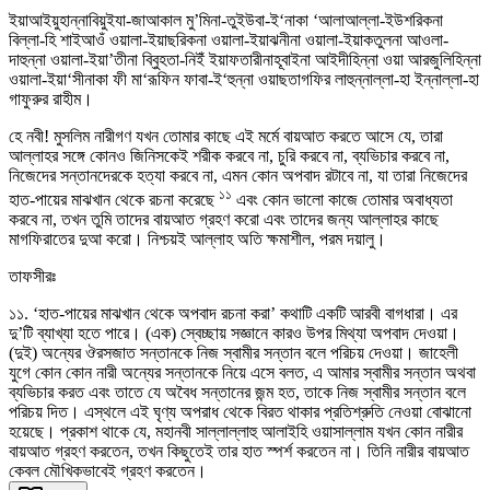
ইয়াআইয়ুহান্নাবিয়ুইযা-জাআকাল মু’মিনা-তুইউবা-ই‘নাকা ‘আলাআল্লা-ইউশরিকনা
বিল্লা-হি শাইআওঁ ওয়ালা-ইয়াছরিকনা ওয়ালা-ইয়াঝনীনা ওয়ালা-ইয়াকতুলনা আওলা-
দাহুন্না ওয়ালা-ইয়া’তীনা ব্বিুহতা-নিইঁ ইয়াফতারীনাহূবাইনা আইদীহিন্না ওয়া আরজুলিহিন্না
ওয়ালা-ইয়া‘সীনাকা ফী মা‘রূফিন ফাবা-ই‘হুন্না ওয়াছতাগফির লাহুন্নাল্লা-হা ইন্নাল্লা-হা
গাফুরুর রাহীম।
হে নবী! মুসলিম নারীগণ যখন তোমার কাছে এই মর্মে বায়আত করতে আসে যে, তারা
আল্লাহর সঙ্গে কোনও জিনিসকেই শরীক করবে না, চুরি করবে না, ব্যভিচার করবে না,
নিজেদের সন্তানদেরকে হত্যা করবে না, এমন কোন অপবাদ রটাবে না, যা তারা নিজেদের
১১
হাত-পায়ের মাঝখান থেকে রচনা করেছে
এবং কোন ভালো কাজে তোমার অবাধ্যতা
করবে না, তখন তুমি তাদের বায়আত গ্রহণ করো এবং তাদের জন্য আল্লাহর কাছে
মাগফিরাতের দুআ করো। নিশ্চয়ই আল্লাহ অতি ক্ষমাশীল, পরম দয়ালু।
তাফসীরঃ
১১. ‘হাত-পায়ের মাঝখান থেকে অপবাদ রচনা করা’ কথাটি একটি আরবী বাগধারা। এর
দু’টি ব্যাখ্যা হতে পারে। (এক) স্বেচ্ছায় সজ্ঞানে কারও উপর মিথ্যা অপবাদ দেওয়া।
(দুই) অন্যের ঔরসজাত সন্তানকে নিজ স্বামীর সন্তান বলে পরিচয় দেওয়া। জাহেলী
যুগে কোন কোন নারী অন্যের সন্তানকে নিয়ে এসে বলত, এ আমার স্বামীর সন্তান অথবা
ব্যভিচার করত এবং তাতে যে অবৈধ সন্তানের জন্ম হত, তাকে নিজ স্বামীর সন্তান বলে
পরিচয় দিত। এস্থলে এই ঘৃণ্য অপরাধ থেকে বিরত থাকার প্রতিশ্রুতি নেওয়া বোঝানো
হয়েছে। প্রকাশ থাকে যে, মহানবী সাল্লাল্লাহু আলাইহি ওয়াসাল্লাম যখন কোন নারীর
বায়আত গ্রহণ করতেন, তখন কিছুতেই তার হাত স্পর্শ করতেন না। তিনি নারীর বায়আত
কেবল মৌখিকভাবেই গ্রহণ করতেন।