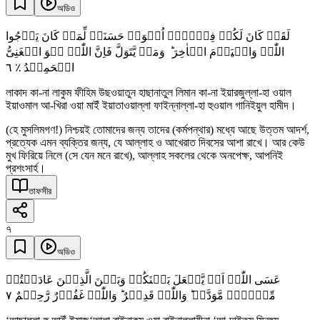
অডিও
لَقَدۡ کَانَ لَکُمۡ فِیۡہِمۡ اُسۡوَۃٌ حَسَنَۃٌ لِّمَنۡ کَانَ یَرۡجُوا
اللّٰہَ وَالۡیَوۡمَ الۡاٰخِرَ ؕ وَمَنۡ یَّتَوَلَّ فَاِنَّ اللّٰہَ ہُوَ الۡغَنِیُّ
٦
الۡحَمِیۡدُ ٪
লাকাদ কা-না লাকুম ফীহিম উছওয়াতুন হাছানাতুল লিমান কা-না ইয়ারজুল্লা-হা ওয়াল
ইয়াওমাল আ-খিরা ওয়া মাইঁ ইয়াতাওয়াল্লা ফাইন্নাল্লা-হা হুওয়াল গানিইয়ুল হামীদ।
(হে মুসলিমগণ!) নিশ্চয়ই তোমাদের জন্য তাদের (কর্মপন্থার) মধ্যে আছে উত্তম আদর্শ,
প্রত্যেক এমন ব্যক্তির জন্য, যে আল্লাহ ও আখেরাত দিবসের আশা রাখে। আর কেউ
মুখ ফিরিয়ে নিলে (সে যেন মনে রাখে), আল্লাহ সকলের থেকে অনপেক্ষ, আপনিই
প্রশংসার্হ।
তাফসীর
৭
অডিও
عَسَی اللّٰہُ اَنۡ یَّجۡعَلَ بَیۡنَکُمۡ وَبَیۡنَ الَّذِیۡنَ عَادَیۡتُمۡ
٧
مِّنۡہُمۡ مَّوَدَّۃً ؕ وَاللّٰہُ قَدِیۡرٌ ؕ وَاللّٰہُ غَفُوۡرٌ رَّحِیۡمٌ