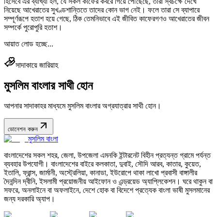
হিসেবে এর ব্যাখ্যা হল, যে সকল কাফের কবরে গিয়ে পৌঁছেছে, তারা স্বচক্ষে দেখে
নিয়েছে আখেরাতের সুখণ্ডশান্তিতে তাদের কোন ভাগ নেই। ফলে তারা সে ব্যাপারে
সম্পূর্ণরূপে হতাশ হয়ে গেছে, ঠিক তেমনিভাবে এই জীবিত কাফেরগণও আখেরাতের জীবন
সম্পর্কে পুরোপুরি হতাশ।
আয়াত লোড হচ্ছে...
সাদাকায়ে জারিয়াহ
মুসলিম বাংলার সাথী হোন
আপনার সাদাকাহর মাধ্যমে মুসলিম বাংলার অগ্রযাত্রার সাথী হোন।
ডোনেশন করুন
মুসলিম বাংলা
বাংলাদেশের সকল শহর, জেলা, উপজেলা এমনকি ইন্টারনেট বিহীন প্রত্যন্ত গ্রামে পর্যন্ত
ব্যবহার উপযোগী। বাংলাদেশের বাইরে কলকাতা, দুবাই, সৌদি আরব, কাতার, কুয়েত,
ইতালি, ফ্রান্স, জার্মানী, অস্ট্রেলিয়া, কানাডা, ইউরোপে থাকা লাখো প্রবাসী বাঙ্গালীর
দৈনন্দিন দ্বীনি, ইসলামী প্রয়োজনীয় আইফোন ও এন্ড্রয়েড অ্যাপ্লিকেশন। ঘরে থাকুন বা
সফরে, অনলাইনে বা অফলাইনে, দেশে হোক বা বিদেশে প্রত্যেক বাংলা ভাষী মুসলমানের
জন্য দরকারি অ্যাপ।