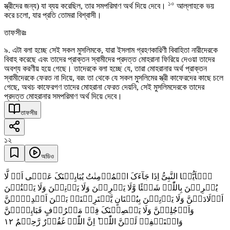
১০
স্ত্রীদের জন্য) যা ব্যয় করেছিল, তার সমপরিমাণ অর্থ দিয়ে দেবে।
আল্লাহকে ভয়
করে চলো, যার প্রতি তোমরা বিশ্বাসী।
তাফসীরঃ
৯. এটা বলা হচ্ছে সেই সকল মুসলিমকে, যারা ইসলাম গ্রহণকারিণী বিবাহিতা নারীদেরকে
বিবাহ করেছে এবং তাদের প্রাক্তন স্বামীদের প্রদত্ত মোহরানা ফিরিয়ে দেওয়া তাদের
অবশ্য করণীয় হয়ে গেছে। তাদেরকে বলা হচ্ছে যে, তারা মোহরানার অর্থ প্রাক্তন
স্বামীদেরকে ফেরত না দিয়ে, বরং তা থেকে যে সকল মুসলিমের স্ত্রী কাফেরদের কাছে চলে
গেছে, অথচ কাফেরগণ তাদের মোহরানা ফেরত দেয়নি, সেই মুসলিমদেরকে তাদের
প্রদত্ত মোহরানার সমপরিমাণ অর্থ দিয়ে দেবে।
তাফসীর
১২
অডিও
یٰۤاَیُّہَا النَّبِیُّ اِذَا جَآءَکَ الۡمُؤۡمِنٰتُ یُبَایِعۡنَکَ عَلٰۤی اَنۡ لَّا
یُشۡرِکۡنَ بِاللّٰہِ شَیۡئًا وَّلَا یَسۡرِقۡنَ وَلَا یَزۡنِیۡنَ وَلَا یَقۡتُلۡنَ
اَوۡلَادَہُنَّ وَلَا یَاۡتِیۡنَ بِبُہۡتَانٍ یَّفۡتَرِیۡنَہٗ بَیۡنَ اَیۡدِیۡہِنَّ
وَاَرۡجُلِہِنَّ وَلَا یَعۡصِیۡنَکَ فِیۡ مَعۡرُوۡفٍ فَبَایِعۡہُنَّ
١٢
وَاسۡتَغۡفِرۡ لَہُنَّ اللّٰہَ ؕ اِنَّ اللّٰہَ غَفُوۡرٌ رَّحِیۡمٌ