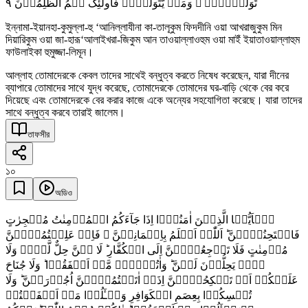
٩
تَوَلَّوۡہُمۡ ۚ وَمَنۡ یَّتَوَلَّہُمۡ فَاُولٰٓئِکَ ہُمُ الظّٰلِمُوۡنَ
ইন্নামা-ইয়ানহা-কুমুল্লা-হু ‘আনিল্লাযীনা কা-তালূকুম ফিদদীনি ওয়া আখরাজুকুম মিন
দিয়ারিকুম ওয়া জা-হারূ‘আলাইখরা-জিকুম আন তাওয়াল্লাওহুম ওয়া মাইঁ ইয়াতাওয়াল্লাহুম
ফাউলাইকা হুমুজ্জা-লিমূন।
আল্লাহ তোমাদেরকে কেবল তাদের সাথেই বন্ধুত্ব করতে নিষেধ করেছেন, যারা দীনের
ব্যাপারে তোমাদের সাথে যুদ্ধ করেছে, তোমাদেরকে তোমাদের ঘর-বাড়ি থেকে বের করে
দিয়েছে এবং তোমাদেরকে বের করার কাজে একে অন্যের সহযোগিতা করেছে। যারা তাদের
সাথে বন্ধুত্ব করবে তারাই জালেম।
তাফসীর
১০
অডিও
یٰۤاَیُّہَا الَّذِیۡنَ اٰمَنُوۡۤا اِذَا جَآءَکُمُ الۡمُؤۡمِنٰتُ مُہٰجِرٰتٍ
فَامۡتَحِنُوۡہُنَّ ؕ اَللّٰہُ اَعۡلَمُ بِاِیۡمَانِہِنَّ ۚ فَاِنۡ عَلِمۡتُمُوۡہُنَّ
مُؤۡمِنٰتٍ فَلَا تَرۡجِعُوۡہُنَّ اِلَی الۡکُفَّارِ ؕ لَا ہُنَّ حِلٌّ لَّہُمۡ وَلَا
ہُمۡ یَحِلُّوۡنَ لَہُنَّ ؕ وَاٰتُوۡہُمۡ مَّاۤ اَنۡفَقُوۡا ؕ وَلَا جُنَاحَ
عَلَیۡکُمۡ اَنۡ تَنۡکِحُوۡہُنَّ اِذَاۤ اٰتَیۡتُمُوۡہُنَّ اُجُوۡرَہُنَّ ؕ وَلَا
تُمۡسِکُوۡا بِعِصَمِ الۡکَوَافِرِ وَسۡـَٔلُوۡا مَاۤ اَنۡفَقۡتُمۡ