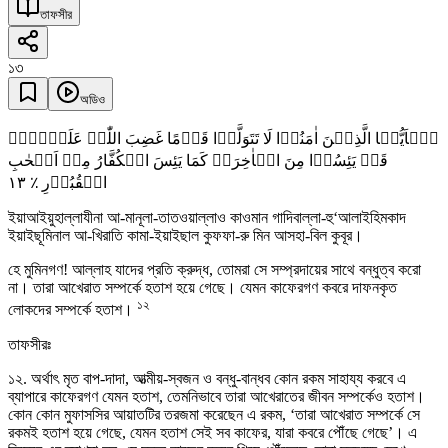
তাফসীর
১৩
অডিও
یٰۤاَیُّہَا الَّذِیۡنَ اٰمَنُوۡا لَا تَتَوَلَّوۡا قَوۡمًا غَضِبَ اللّٰہُ عَلَیۡہِمۡ
قَدۡ یَئِسُوۡا مِنَ الۡاٰخِرَۃِ کَمَا یَئِسَ الۡکُفَّارُ مِنۡ اَصۡحٰبِ
١٣
الۡقُبُوۡرِ ٪
ইয়াআইয়ুহাল্লাযীনা আ-মানূলা-তাতওয়াল্লাও কাওমান গাদিবাল্লা-হু‘আলাইহিমকাদ
ইয়াইছূমিনাল আ-খিরাতি কামা-ইয়াইছাল কুফফা-রু মিন আসহা-বিল কুবূর।
হে মুমিনগণ! আল্লাহ যাদের প্রতি ক্রুদ্ধ, তোমরা সে সম্প্রদায়ের সাথে বন্ধুত্ব করো
না। তারা আখেরাত সম্পর্কে হতাশ হয়ে গেছে। যেমন কাফেরগণ কবরে দাফনকৃত
১২
লোকদের সম্পর্কে হতাশ।
তাফসীরঃ
১২. অর্থাৎ মৃত বাপ-দাদা, আত্মীয়-স্বজন ও বন্ধু-বান্ধব কোন রকম সাহায্য করবে এ
ব্যাপারে কাফেরগণ যেমন হতাশ, তেমনিভাবে তারা আখেরাতের জীবন সম্পর্কেও হতাশ।
কোন কোন মুফাসসির আয়াতটির তরজমা করেছেন এ রকম, ‘তারা আখেরাত সম্পর্কে সে
রকমই হতাশ হয়ে গেছে, যেমন হতাশ সেই সব কাফের, যারা কবরে পৌঁছে গেছে’। এ