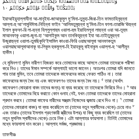
وَلۡیَسۡـَٔلُوۡا مَاۤ اَنۡفَقُوۡا ؕ ذٰلِکُمۡ حُکۡمُ اللّٰہِ ؕ یَحۡکُمُ
١۰
بَیۡنَکُمۡ ؕ وَاللّٰہُ عَلِیۡمٌ حَکِیۡمٌ
ইয়াআইয়ুহাল্লাযীনা আ-মানূইযা-জাআকুমুল মু’মিনা-তুমুহা-জিরা-তিন ফামতাহিনূহুন্না
আল্লা-হু আ‘লামুবিঈমা-নিহিন্না ফাইন ‘আলিমতুমূহুন্না মু’মিনা-তিন ফালা-তারাজি‘ঊহুন্না
ইলাল কুফফা-রি লা-হুন্না হিল্লুল্লাহুম ওয়ালা-হুম ইয়াহিললূনা লাহুন্না ওয়া আ-তূহুম
মাআনফাকূ ওয়ালা-জুনা-হা ‘আলাইকুম আন তানকিহূহুন্না ইযা আ-তাইতুমূহুন্না
উজূরাহুন্না ওয়ালা-তুমছিকূবি‘ইসামিল কাওয়া-ফিরি ওয়াছআলূমা আনফাকতুম
ওয়ালয়াছআলূমাআনাকূ যা-লিকুম হুকমুল্লা-হি ইয়াহকুমু বাইনাকুম ওয়াল্লা-হু ‘আলীমুন
হাকীম।
হে মুমিনগণ! মুমিন নারীগণ হিজরত করে তোমাদের কাছে আসলে তোমরা তাদেরকে পরীক্ষা
করে নিও। তাদের ঈমান সম্পর্কে আল্লাহই ভালো জানেন। অতঃপর তোমরা যদি জানতে
পার তারা মুমিন, তবে তোমরা তাদেরকে কাফেরদের কাছে ফেরত পাঠিও না। তারা
৫
কাফেরদের জন্য বৈধ নয় এবং কাফেরগণও তাদের জন্য বৈধ নয়।
তারা (অর্থাৎ
৬
কাফেরগণ মোহরানা বাবদ তাদের জন্য) যা ব্যয় করেছে তা তাদেরকে ফিরিয়ে দিও।
আর
তাদেরকে তোমাদের বিয়ে করাতে কোন গুনাহ নেই, যখন তোমরা তাদেরকে তাদের মোহরানা
৭
প্রদান করবে। তোমরা কাফের নারীদের সম্ভ্রম নিজেদের কব্জায় রেখে দিও না।
তোমরা
৮
(তাদের মোহরানা বাবদ) যা ব্যয় করেছিলে তা (তাদের নতুন স্বামীদের থেকে) চেয়ে নাও
এবং তারাও (তাদের ইসলাম গ্রহণকারী স্ত্রীদের উপর) যা কিছু ব্যয় করেছিল তা (তাদের
নতুন মুসলিম স্বামীদের থেকে) চেয়ে নিক। এটা আল্লাহর ফায়সালা। তিনিই তোমাদের
মধ্যে ফায়সালা দান করেন। আল্লাহ সর্বজ্ঞ, প্রজ্ঞাময়।
তাফসীরঃ