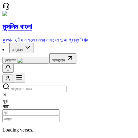
মুসলিম বাংলা
কুরআন
হাদীস
নামাজের সময়
মাসায়েল
দু'আ
প্রবন্ধ
বিবাহ
অন্যান্য
ডোনেশন
ডাউনলোড
সূরা
পারা
Loading verses...