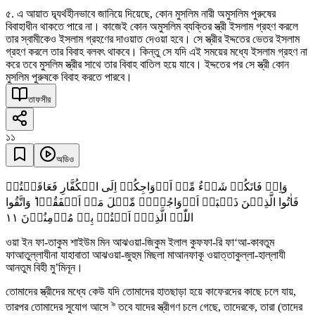
৫. এ আয়াত দ্ব্যর্থহীনভাবে জানিয়ে দিয়েছে, কোন মুসলিম নারী অমুসলিম পুরুষের
বিবাহাধীন থাকতে পারে না। কাজেই কোন অমুসলিম ব্যক্তির স্ত্রী ইসলাম গ্রহণ করলে
তার স্বামীকেও ইসলাম গ্রহণের দাওয়াত দেওয়া হবে। সে স্ত্রীর ইদ্দতের ভেতর ইসলাম
গ্রহণ করলে তার বিবাহ বলবৎ থাকবে। কিন্তু সে যদি এই সময়ের মধ্যে ইসলাম গ্রহণ না
করে তবে মুসলিম স্ত্রীর সাথে তার বিবাহ বাতিল হয়ে যাবে। ইদ্দতের পর সে স্ত্রী কোন
মুসলিম পুরুষকে বিবাহ করতে পারবে।
তাফসীর
১১
অডিও
وَاِنۡ فَاتَکُمۡ شَیۡءٌ مِّنۡ اَزۡوَاجِکُمۡ اِلَی الۡکُفَّارِ فَعَاقَبۡتُمۡ
فَاٰتُوا الَّذِیۡنَ ذَہَبَتۡ اَزۡوَاجُہُمۡ مِّثۡلَ مَاۤ اَنۡفَقُوۡا ؕ وَاتَّقُوا
١١
اللّٰہَ الَّذِیۡۤ اَنۡتُمۡ بِہٖ مُؤۡمِنُوۡنَ
ওয়া ইন ফা-তাকুম শাইউম মিন আঝওয়া-জিকুম ইলাল কুফফা-রি ফা‘আ-কাবতুম
ফাআতুল্লাযীনা যাহাবাতা আঝওয়া-জুহুম মিছলা মাআনফাকূ ওয়াত্তাকুল্লা-হাল্লাযী
আনতুম বিহী মু’মিনূন।
তোমাদের স্ত্রীদের মধ্যে কেউ যদি তোমাদের হাতছাড়া হয়ে কাফেরদের কাছে চলে যায়,
৯
তারপর তোমাদের সুযোগ আসে
তবে যাদের স্ত্রীগণ চলে গেছে, তাদেরকে, তারা (তাদের