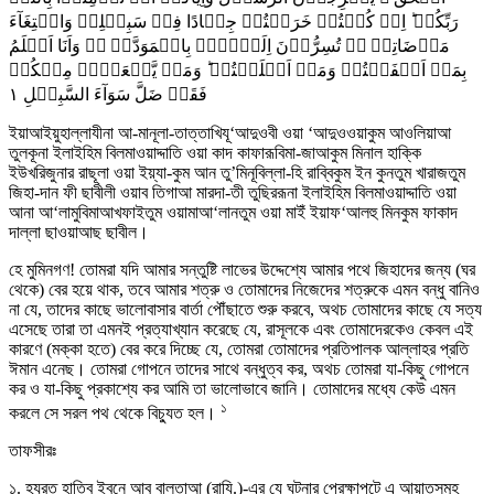
رَبِّکُمۡ ؕ اِنۡ کُنۡتُمۡ خَرَجۡتُمۡ جِہَادًا فِیۡ سَبِیۡلِیۡ وَابۡتِغَآءَ
مَرۡضَاتِیۡ ٭ۖ تُسِرُّوۡنَ اِلَیۡہِمۡ بِالۡمَوَدَّۃِ ٭ۖ وَاَنَا اَعۡلَمُ
بِمَاۤ اَخۡفَیۡتُمۡ وَمَاۤ اَعۡلَنۡتُمۡ ؕ وَمَنۡ یَّفۡعَلۡہُ مِنۡکُمۡ
١
فَقَدۡ ضَلَّ سَوَآءَ السَّبِیۡلِ
ইয়াআইয়ুহাল্লাযীনা আ-মানূলা-তাত্তাখিযূ‘আদুওবী ওয়া ‘আদুওওয়াকুম আওলিয়াআ
তুলকূনা ইলাইহিম বিলমাওয়াদ্দাতি ওয়া কাদ কাফারূবিমা-জাআকুম মিনাল হাক্কি
ইউখরিজুনার রাছূলা ওয়া ইয়্যা-কুম আন তু’মিনূবিল্লা-হি রাব্বিকুম ইন কুনতুম খারাজতুম
জিহা-দান ফী ছাবীলী ওয়াব তিগাআ মারদা-তী তুছিররূনা ইলাইহিম বিলমাওয়াদ্দাতি ওয়া
আনা আ‘লামুবিমাআখফাইতুম ওয়ামাআ‘লানতুম ওয়া মাইঁ ইয়াফ‘আলহু মিনকুম ফাকাদ
দাল্লা ছাওয়াআছ ছাবীল।
হে মুমিনগণ! তোমরা যদি আমার সন্তুষ্টি লাভের উদ্দেশ্যে আমার পথে জিহাদের জন্য (ঘর
থেকে) বের হয়ে থাক, তবে আমার শত্রু ও তোমাদের নিজেদের শত্রুকে এমন বন্ধু বানিও
না যে, তাদের কাছে ভালোবাসার বার্তা পৌঁছাতে শুরু করবে, অথচ তোমাদের কাছে যে সত্য
এসেছে তারা তা এমনই প্রত্যাখ্যান করেছে যে, রাসূলকে এবং তোমাদেরকেও কেবল এই
কারণে (মক্কা হতে) বের করে দিচ্ছে যে, তোমরা তোমাদের প্রতিপালক আল্লাহর প্রতি
ঈমান এনেছ। তোমরা গোপনে তাদের সাথে বন্ধুত্ব কর, অথচ তোমরা যা-কিছু গোপনে
কর ও যা-কিছু প্রকাশ্যে কর আমি তা ভালোভাবে জানি। তোমাদের মধ্যে কেউ এমন
১
করলে সে সরল পথ থেকে বিচ্যুত হল।
তাফসীরঃ
১. হযরত হাতিব ইবনে আবু বালতাআ (রাযি.)-এর যে ঘটনার প্রেক্ষাপটে এ আয়াতসমূহ