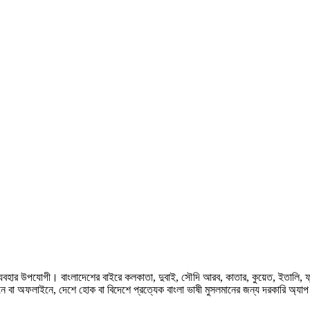
হার উপযোগী। বাংলাদেশের বাইরে কলকাতা, দুবাই, সৌদি আরব, কাতার, কুয়েত, ইতালি, ফ্রান্স, জ
ে বা অফলাইনে, দেশে হোক বা বিদেশে প্রত্যেক বাংলা ভাষী মুসলমানের জন্য দরকারি অ্যা