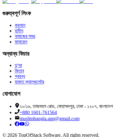
গুরুত্বপূর্ণ লিংক
কুরআন
হাদীস
নামাজের সময়
মাসায়েল
অন্যান্য ফিচার
দু'আ
কিতাব
প্রবন্ধ
যাকাত ক্যালকুলেটর
যোগাযোগ
২০/১৬, তাজমহল রোড, মোহাম্মদপুর, ঢাকা - ১২০৭, বাংলাদেশ
+880 1601-761564
muslimbangla.app@gmail.com
©
2026
TopOfStack Software. All rights reserved.