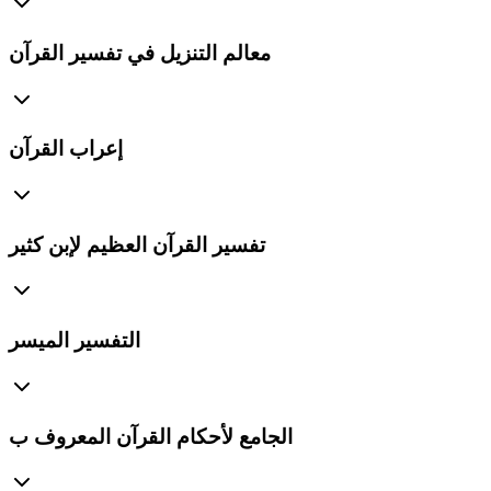
معالم التنزيل في تفسير القرآن
إعراب القرآن
تفسير القرآن العظيم لإبن كثير
التفسير الميسر
الجامع لأحكام القرآن المعروف ب