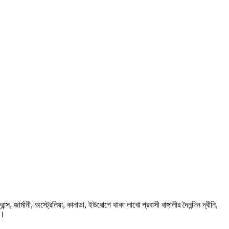
ার্মানী, অস্ট্রেলিয়া, কানাডা, ইউরোপে থাকা লাখো প্রবাসী বাঙ্গালীর দৈনন্দিন দ্বীনি,
প।