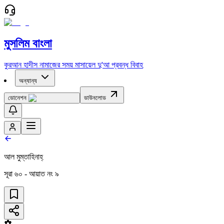
মুসলিম বাংলা
কুরআন
হাদীস
নামাজের সময়
মাসায়েল
দু'আ
প্রবন্ধ
বিবাহ
অন্যান্য
ডোনেশন
ডাউনলোড
আল মুম্‌তাহিনাহ্‌
সূরা
৬০
- আয়াত নং
৯