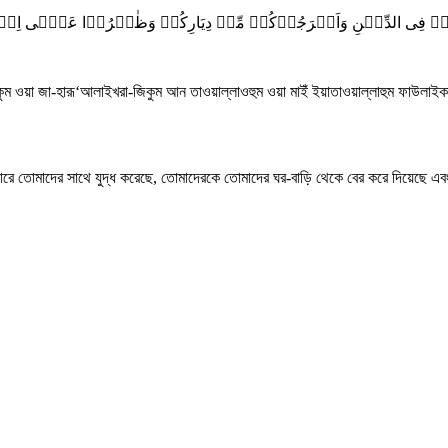
ُوۡکُمۡ فِی الدِّیۡنِ وَاَخۡرَجُوۡکُمۡ مِّنۡ دِیَارِکُمۡ وَظٰہَرُوۡا عَلٰۤی اِخۡرَا
রিকুম ওয়া জা-হারূ‘আলাইখরা-জিকুম আন তাওয়াল্লাওহুম ওয়া মাইঁ ইয়াতাওয়াল্লাহুম ফাউলাইকা 
াপারে তোমাদের সাথে যুদ্ধ করেছে, তোমাদেরকে তোমাদের ঘর-বাড়ি থেকে বের করে দিয়েছে 