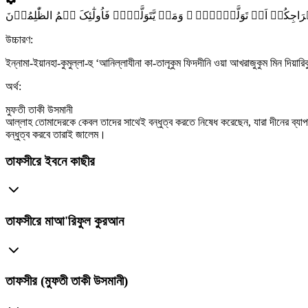
جِکُمۡ اَنۡ تَوَلَّوۡہُمۡ ۚ وَمَنۡ یَّتَوَلَّہُمۡ فَاُولٰٓئِکَ ہُمُ الظّٰلِمُوۡنَ
উচ্চারণ:
ইন্নামা-ইয়ানহা-কুমুল্লা-হু ‘আনিল্লাযীনা কা-তালূকুম ফিদদীনি ওয়া আখরাজুকুম মিন দিয়া
অর্থ:
মুফতী তাকী উসমানী
আল্লাহ তোমাদেরকে কেবল তাদের সাথেই বন্ধুত্ব করতে নিষেধ করেছেন, যারা দীনের ব্য
বন্ধুত্ব করবে তারাই জালেম।
তাফসীরে ইবনে কাছীর
তাফসীরে মাআ'রিফুল কুরআন
তাফসীর (মুফতী তাকী উসমানী)