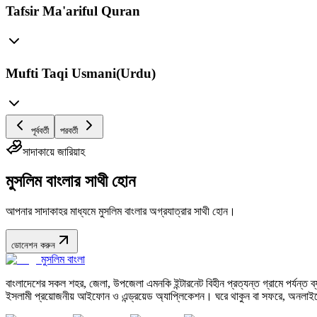
Tafsir Ma'ariful Quran
Mufti Taqi Usmani(Urdu)
পূর্ববর্তী
পরবর্তী
সাদাকায়ে জারিয়াহ
মুসলিম বাংলার সাথী হোন
আপনার সাদাকাহর মাধ্যমে মুসলিম বাংলার অগ্রযাত্রার সাথী হোন।
ডোনেশন করুন
মুসলিম বাংলা
বাংলাদেশের সকল শহর, জেলা, উপজেলা এমনকি ইন্টারনেট বিহীন প্রত্যন্ত গ্রামে পর্যন্ত ব্যব
ইসলামী প্রয়োজনীয় আইফোন ও এন্ড্রয়েড অ্যাপ্লিকেশন। ঘরে থাকুন বা সফরে, অনলাইন