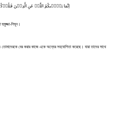
اِنَّمَا یَنۡہٰىکُمُ اللّٰہُ عَنِ الَّذِیۡنَ قٰتَل
হুমুজ্জা-লিমূন।
এবং তোমাদেরকে বের করার কাজে একে অন্যের সহযোগিতা করেছে। যারা তাদের সাথে