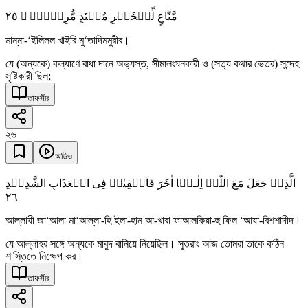
٢٥
مَّنَّاعٍ لِّلۡخَیۡرِ مُعۡتَدٍ مُّرِیۡبِۣ ۙ
মান্না-‘ইলিলল খাইরি মু‘তাদিমমুরীব।
যে (অন্যকে) কল্যাণে বাধা দানে অভ্যস্ত, সীমালংঘনকারী ও (সত্য কথার ভেতর) সন্দেহ
সৃষ্টিকারী ছিল;
তাফসীর
২৬
অডিও
الَّذِیۡ جَعَلَ مَعَ اللّٰہِ اِلٰـہًا اٰخَرَ فَاَلۡقِیٰہُ فِی الۡعَذَابِ الشَّدِیۡدِ
٢٦
আল্লাযী জা‘আলা মা‘আল্লা-হি ইলা-হান আ-খারা ফাআলকিয়া-হু ফিল ‘আযা-বিশশাদীদ।
যে আল্লাহর সঙ্গে অন্যকে মাবুদ বানিয়ে নিয়েছিল। সুতরাং আজ তোমরা তাকে কঠিন
শাস্তিতে নিক্ষেপ কর।
তাফসীর