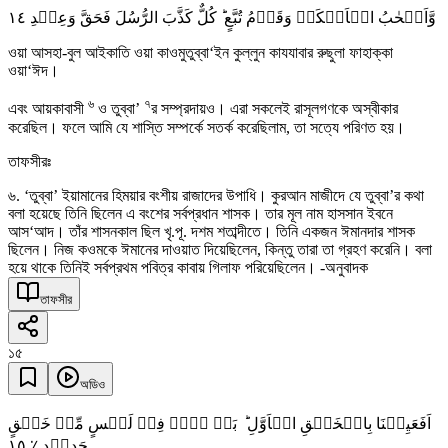
١٤
وَّاَصۡحٰبُ الۡاَیۡکَۃِ وَقَوۡمُ تُبَّعٍ ؕ کُلٌّ کَذَّبَ الرُّسُلَ فَحَقَّ وَعِیۡدِ
ওয়া আসহা-বুল আইকাতি ওয়া কাওমুতুব্বা‘ইন কুল্লুন কাযযাবার রুছুলা ফাহাক্কা
ওয়া‘ঈদ।
৬
৭
এবং আয়কাবাসী
ও তুব্বা’
র সম্প্রদায়ও। এরা সকলেই রাসূলগণকে অস্বীকার
করেছিল। ফলে আমি যে শাস্তি সম্পর্কে সতর্ক করেছিলাম, তা সত্যে পরিণত হয়।
তাফসীরঃ
৬. ‘তুব্বা’ ইয়ামানের হিময়ার বংশীয় রাজাদের উপাধি। কুরআন মাজীদে যে তুব্বা’র কথা
বলা হয়েছে তিনি ছিলেন এ বংশের সর্বপ্রধান শাসক। তার মূল নাম হাসসান ইবনে
আস‘আদ। তাঁর শাসনকাল ছিল খৃ.পূ. দশম শতাব্দীতে। তিনি একজন ঈমানদার শাসক
ছিলেন। নিজ কওমকে ঈমানের দাওয়াত দিয়েছিলেন, কিন্তু তারা তা গ্রহণ করেনি। বলা
হয়ে থাকে তিনিই সর্বপ্রথম পবিত্র কাবায় গিলাফ পরিয়েছিলেন। -অনুবাদক
তাফসীর
১৫
অডিও
اَفَعَیِیۡنَا بِالۡخَلۡقِ الۡاَوَّلِ ؕ بَلۡ ہُمۡ فِیۡ لَبۡسٍ مِّنۡ خَلۡقٍ
١٥
جَدِیۡدٍ ٪