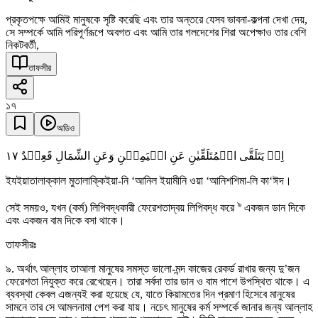
প্রকৃতপক্ষে আমিই মানুষকে সৃষ্টি করেছি এবং তার অন্তরে যেসব ভাবনা-কল্পনা দেখা দেয়,
সে সম্পর্কে আমি পরিপূর্ণরূপে অবগত এবং আমি তার গলদেশের শিরা অপেক্ষাও তার বেশি
নিকটবর্তী,
তাফসীর
১৭
অডিও
١٧
اِذۡ یَتَلَقَّی الۡمُتَلَقِّیٰنِ عَنِ الۡیَمِیۡنِ وَعَنِ الشِّمَالِ قَعِیۡدٌ
ইযইয়াতালাক্কাল মুতালাক্কিইয়া-নি ‘আনিল ইয়ামীনি ওয়া ‘আনিশশিমা-লি কা‘ঈদ।
৯
সেই সময়ও, যখন (কর্ম) লিপিবদ্ধকারী ফেরেশতাদ্বয় লিপিবদ্ধ করে
একজন ডান দিকে
এবং একজন বাম দিকে বসা থাকে।
তাফসীরঃ
৯. অর্থাৎ আল্লাহ তাআলা মানুষের সমস্ত ভালো-মন্দ কাজের রেকর্ড রাখার জন্য দু’জন
ফেরেশতা নিযুক্ত করে রেখেছেন। তারা সর্বদা তার ডান ও বাম পাশে উপস্থিত থাকে। এ
ব্যবস্থা কেবল এজন্যই করা হয়েছে যে, যাতে কিয়ামতের দিন প্রমাণ হিসেবে মানুষের
সামনে তার সে আমলনামা পেশ করা যায়। নচেৎ মানুষের কর্ম সম্পর্কে জানার জন্য আল্লাহ