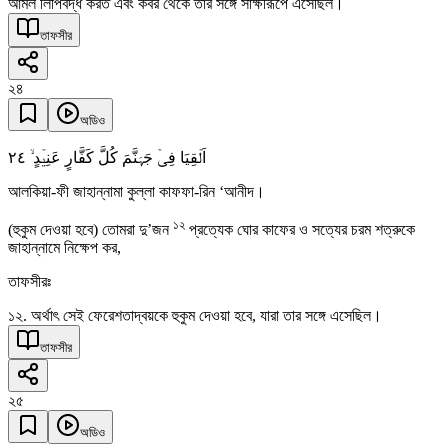
আমল লিপিবদ্ধ করত এবং কবর থেকে তার সঙ্গে সাক্ষীরূপে এসেছিল।
তাফসীর
২৪
অডিও
٢٤
اَلۡقِیَا فِیۡ جَہَنَّمَ کُلَّ کَفَّارٍ عَنِیۡدٍ ۙ
আলকিয়া-ফী জাহান্নামা কুল্লা কাফফা-রিন ‘আনীদ।
১২
(হুকুম দেওয়া হবে) তোমরা দু’জন
প্রত্যেক ঘোর কাফের ও সত্যের চরম শত্রুকে
জাহান্নামে নিক্ষেপ কর,
তাফসীরঃ
১২. অর্থাৎ সেই ফেরেশতাদ্বয়কে হুকুম দেওয়া হবে, যারা তার সঙ্গে এসেছিল।
তাফসীর
২৫
অডিও