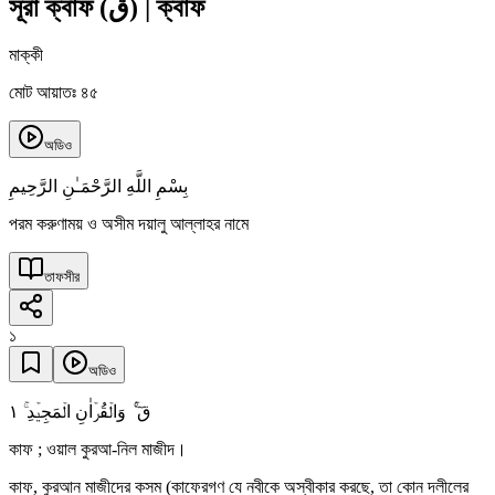
সূরা ক্বাফ
(
ق
)
|
ক্বাফ
মাক্কী
মোট আয়াতঃ ৪৫
অডিও
بِسْمِ اللَّهِ الرَّحْمَـٰنِ الرَّحِيمِ
পরম করুণাময় ও অসীম দয়ালু আল্লাহর নামে
তাফসীর
১
অডিও
١
قٓ ۟ۚ وَالۡقُرۡاٰنِ الۡمَجِیۡدِ ۚ
কাফ ; ওয়াল কুরআ-নিল মাজীদ।
কাফ, কুরআন মাজীদের কসম (কাফেরগণ যে নবীকে অস্বীকার করছে, তা কোন দলীলের