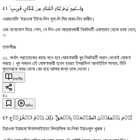
٤١
وَاسۡتَمِعۡ یَوۡمَ یُنَادِ الۡمُنَادِ مِنۡ مَّکَانٍ قَرِیۡبٍ ۙ
ওয়াছতামি‘ ইয়াওমা ইউনা-দিল মুনা-দি মিম মাকা-নিন কারীব।
এবং মনোযোগ দিয়ে শোন, যে দিন এক আহ্বানকারী নিকটবর্তী একস্থান থেকে ডাক দেবে,
২১
তাফসীরঃ
২১. অর্থাৎ প্রত্যেকের কাছে মনে হবে ঘোষণাকারী খুব নিকটবর্তী স্থান থেকেই ঘোষণা
করছে। খুব সম্ভব এই ঘোষণাকারী হবেন হযরত ইসরাফিল আলাইহিস সালাম, যিনি
মৃতদেরকে কবর থেকে বের হয়ে আসার জন্য ডাক দেবেন।
তাফসীর
৪২
অডিও
٤٢
یَّوۡمَ یَسۡمَعُوۡنَ الصَّیۡحَۃَ بِالۡحَقِّ ؕ ذٰلِکَ یَوۡمُ الۡخُرُوۡجِ
ইয়াওমা ইয়াছমা‘ঊনাসসাইহাতা বিলহাক্কি যা-লিকা ইয়াওমুল খুরূজ।
২২