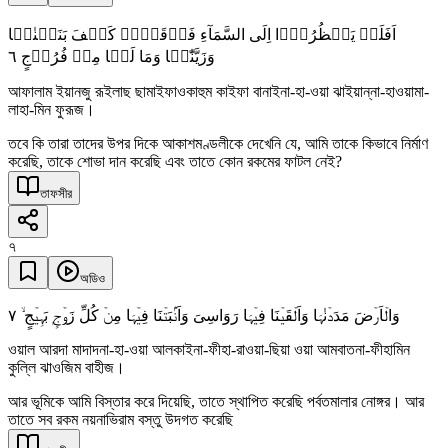
اَفَلَمۡ یَنۡظُرُوۡۤا اِلَی السَّمَآءِ فَوۡقَہُمۡ کَیۡفَ بَنَیۡنٰہَا
٦
وَزَیَّنّٰہَا وَمَا لَہَا مِنۡ فُرُوۡجٍ
আফালাম ইয়ানজু রূইলাছ ছামাইফাওকাহুম কাইফা বানাইনা-হা-ওয়া ঝাইয়ান্না-হাওয়ামা-
লাহা-মিন ফুরূজ।
তবে কি তারা তাদের উপর দিকে আকাশমণ্ডলীকে দেখেনি যে, আমি তাকে কিভাবে নির্মাণ
করেছি, তাকে শোভা দান করেছি এবং তাতে কোন রকমের ফাটল নেই?
তাফসীর
৭
অডিও
٧
وَالۡاَرۡضَ مَدَدۡنٰہَا وَاَلۡقَیۡنَا فِیۡہَا رَوَاسِیَ وَاَنۡۢبَتۡنَا فِیۡہَا مِنۡ کُلِّ زَوۡجٍۭ بَہِیۡجٍ ۙ
ওয়াল আরদা মাদাদনা-হা-ওয়া আলকাইনা-ফীহা-রাওয়া-ছিয়া ওয়া আমবাতনা-ফীহামিন
কুল্লি ঝাওজিম বাহীজ।
আর ভূমিকে আমি বিস্তার করে দিয়েছি, তাতে স্থাপিত করেছি পর্বতমালার নোঙ্গর। আর
তাতে সব রকম নয়নাভিরাম বস্তু উদগত করেছি