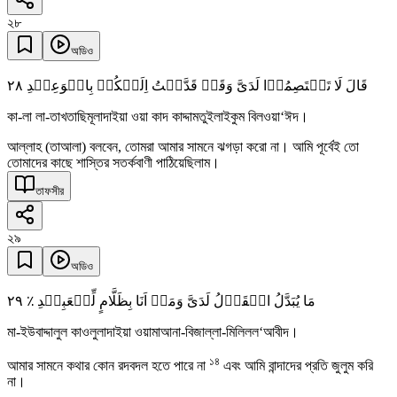
২৮
অডিও
٢٨
قَالَ لَا تَخۡتَصِمُوۡا لَدَیَّ وَقَدۡ قَدَّمۡتُ اِلَیۡکُمۡ بِالۡوَعِیۡدِ
কা-লা লা-তাখতাছিমূলাদাইয়া ওয়া কাদ কাদ্দামতুইলাইকুম বিলওয়া‘ঈদ।
আল্লাহ (তাআলা) বলবেন, তোমরা আমার সামনে ঝগড়া করো না। আমি পূর্বেই তো
তোমাদের কাছে শাস্তির সতর্কবাণী পাঠিয়েছিলাম।
তাফসীর
২৯
অডিও
٢٩
مَا یُبَدَّلُ الۡقَوۡلُ لَدَیَّ وَمَاۤ اَنَا بِظَلَّامٍ لِّلۡعَبِیۡدِ ٪
মা-ইউবাদ্দালুল কাওলুলাদাইয়া ওয়ামাআনা-বিজাল্লা-মিলিলল‘আবীদ।
১৪
আমার সামনে কথার কোন রদবদল হতে পারে না
এবং আমি বান্দাদের প্রতি জুলুম করি
না।