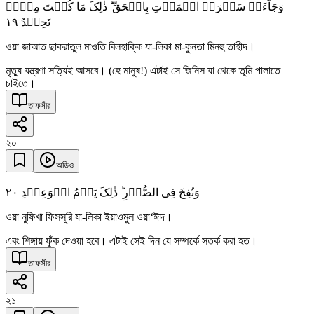
وَجَآءَتۡ سَکۡرَۃُ الۡمَوۡتِ بِالۡحَقِّ ؕ ذٰلِکَ مَا کُنۡتَ مِنۡہُ
١٩
تَحِیۡدُ
ওয়া জাআত ছাকরাতুল মাওতি বিলহাক্কি যা-লিকা মা-কুনতা মিনহু তাহীদ।
মৃত্যু যন্ত্রণা সত্যিই আসবে। (হে মানুষ!) এটাই সে জিনিস যা থেকে তুমি পালাতে
চাইতে।
তাফসীর
২০
অডিও
٢۰
وَنُفِخَ فِی الصُّوۡرِ ؕ ذٰلِکَ یَوۡمُ الۡوَعِیۡدِ
ওয়া নুফিখা ফিসসূরি যা-লিকা ইয়াওমুল ওয়া‘ঈদ।
এবং শিঙ্গায় ফুঁক দেওয়া হবে। এটাই সেই দিন যে সম্পর্কে সতর্ক করা হত।
তাফসীর
২১