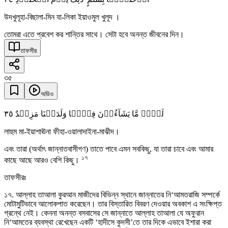
উদখুলূহা-বিছালা-মিন যা-লিকা ইয়াওমুল খুলূদ ।
তোমরা এতে প্রবেশ কর শান্তির সাথে। সেটা হবে অনন্ত জীবনের দিন।
তাফসীর
৩৫
অডিও
٣٥
لَہُمۡ مَّا یَشَآءُوۡنَ فِیۡہَا وَلَدَیۡنَا مَزِیۡدٌ
লাহুম মা-ইয়াশাঊনা ফীহা-ওয়ালাদাইনা-মাঝীদ।
এবং তারা (অর্থাৎ জান্নাতবাসীগণ) তাতে পাবে এমন সবকিছু, যা তারা চাবে এবং আমার
১৭
কাছে আছে আরও বেশি কিছু।
তাফসীরঃ
১৭. আল্লাহ তাআলা কুরআন মাজীদের বিভিন্ন স্থানে জান্নাতের নি‘আমতরাজি সম্পর্কে
মোটামুটিভাবে আলোকপাত করেছেন। তার বিস্তারিত বিবরণ দেওয়ার অবকাশ এ সংক্ষিপ্ত
গ্রন্থে নেই। কেননা অনন্ত বসবাসের সে জান্নাতে আল্লাহ তাআলা যে অফুরান
নি‘আমতের ব্যবস্থা রেখেছেন একটি ‘হাদীসে কুদসী’তে তার দিকে এভাবে ইশারা করা