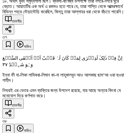
১৮. অর্থাৎ খুবই সমৃদ্ধশালী ছিল। ব্যবসা-বাণিজ্য উপলক্ষে তারা নগরে-নগরে ঘুরে
বেড়াত। আয়াতটির এক অর্থ এ রকমও হতে পারে যে, তারা শাস্তি থেকে আত্মরক্ষার্থে
বিভিন্ন শহরে দৌড়াদৌড়ি করেছিল, কিন্তু তারা আল্লাহর ধরা থেকে বাঁচতে পারেনি।
তাফসীর
৩৭
অডিও
اِنَّ فِیۡ ذٰلِکَ لَذِکۡرٰی لِمَنۡ کَانَ لَہٗ قَلۡبٌ اَوۡ اَلۡقَی السَّمۡعَ
٣٧
وَہُوَ شَہِیۡدٌ
ইন্না ফী যা-লিকা লাযিকরা-লিমান কা-না লাহূকালবুন আও আলকাছ ছাম‘আ ওয়া হুওয়া
শাহীদ।
নিশ্চয়ই এর ভেতর এমন ব্যক্তির জন্য উপদেশ রয়েছে, যার আছে অন্তর কিংবা যে
মনোযোগ দিয়ে কর্ণপাত করে।
তাফসীর
৩৮
অডিও