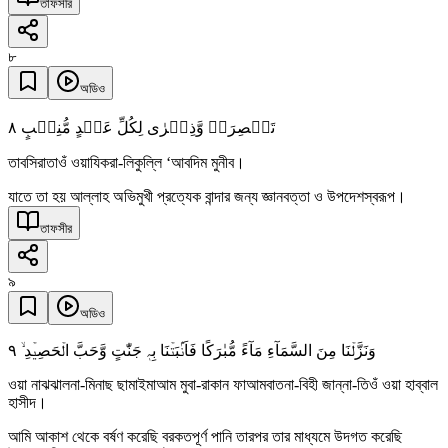
তাফসীর
৮
অডিও
٨
تَبۡصِرَۃً وَّذِکۡرٰی لِکُلِّ عَبۡدٍ مُّنِیۡبٍ
তাবসিরাতাওঁ ওয়াযিকরা-লিকুল্লি ‘আবদিম মুনীব।
যাতে তা হয় আল্লাহ অভিমুখী প্রত্যেক বান্দার জন্য জ্ঞানবত্তা ও উপদেশস্বরূপ।
তাফসীর
৯
অডিও
٩
وَنَزَّلۡنَا مِنَ السَّمَآءِ مَآءً مُّبٰرَکًا فَاَنۡۢبَتۡنَا بِہٖ جَنّٰتٍ وَّحَبَّ الۡحَصِیۡدِ ۙ
ওয়া নাঝঝালনা-মিনাছ ছামাইমাআম মুবা-রাকান ফাআমবাতনা-বিহী জান্না-তিওঁ ওয়া হাব্বাল
হাসীদ।
আমি আকাশ থেকে বর্ষণ করেছি বরকতপূর্ণ পানি তারপর তার মাধ্যমে উদগত করেছি