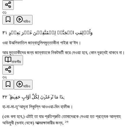
৩১
অডিও
٣١
وَاُزۡلِفَتِ الۡجَنَّۃُ لِلۡمُتَّقِیۡنَ غَیۡرَ بَعِیۡدٍ
ওয়া উঝলিফাতিল জান্নাতুলিলমুত্তাকীনা গাইরা বা‘ঈদ।
আর মুত্তাকীদের জন্য জান্নাতকে নিকটবর্তী করে দেওয়া হবে, কোন দূরত্বই থাকবে না।
তাফসীর
৩২
অডিও
٣٢
ہٰذَا مَا تُوۡعَدُوۡنَ لِکُلِّ اَوَّابٍ حَفِیۡظٍ ۚ
হা-যা-মা-তূ‘আদূনা লিকুল্লি আওওয়া-বিন হাফীজ।
(এবং বলা হবে,) এটাই তা যার প্রতিশ্রুতি তোমাদেরকে দেওয়া হত প্রত্যেক আল্লাহ
১৬
অভিমুখী (গুনাহ থেকে) আত্মরক্ষাকারীর জন্য,