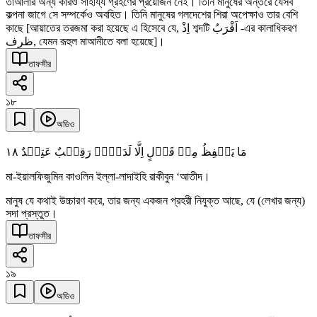
তাআলার অন্য কারও সাহায্য গ্রহণের প্রয়োজন নেই। তিনি মানুষের অন্তরে যেসব
কল্পনা জাগে সে সম্পর্কেও অবহিত। তিনি মানুষের গলদেশের শিরা অপেক্ষাও তার বেশি
কাছে [আয়াতের তরজমা করা হয়েছে এ হিসেবে যে, اِذْ শব্দটি اَقْرَبُ -এর কালাধিকরণ
ظرف, যেমন রূহুল মাআনীতে বলা হয়েছে]।
তাফসীর
১৮
অডিও
١٨
مَا یَلۡفِظُ مِنۡ قَوۡلٍ اِلَّا لَدَیۡہِ رَقِیۡبٌ عَتِیۡدٌ
মা-ইয়ালফিজুমিন কাওলিন ইল্লা-লাদাইহি রাকীবুন ‘আতীদ।
মানুষ যে কথাই উচ্চারণ করে, তার জন্য একজন প্রহরী নিযুক্ত আছে, যে (লেখার জন্য)
সদা প্রস্তুত।
তাফসীর
১৯
অডিও