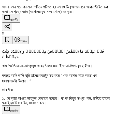
আমরা যখন মরে যাব এবং মাটিতে পরিণত হব তখনও কি (আমাদেরকে আবার জীবিত করা
হবে? সে প্রত্যাবর্তন (আমাদের বুঝ সমঝ থেকে) বহু দূরে।
তাফসীর
৪
অডিও
قَدۡ عَلِمۡنَا مَا تَنۡقُصُ الۡاَرۡضُ مِنۡہُمۡ ۚ وَعِنۡدَنَا کِتٰبٌ
٤
حَفِیۡظٌ
কাদ ‘আলিমনা-মা-তানকুসুল আরদুমিনহুম ওয়া ‘ইনদানা-কিতা-বুন হাফীজ।
১
বস্তুত আমি জানি ভূমি তাদের কতটুকু ক্ষয় করে
এবং আমার কাছে আছে এক
২
সংরক্ষণকারী কিতাব।
তাফসীরঃ
১. এর দ্বারা লাওহে মাহফুজ বোঝানো হয়েছে। যা সব কিছুর সংখ্যা, নাম, মাটিতে তাদের
ক্ষয় ইত্যাদি সব কিছু সংরক্ষণ করে।
তাফসীর