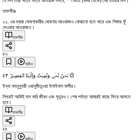
যে দিন তারা সত্যি সত্যি আওয়াজ শুনবে,
সেটাই (কবর থেকে) বের হওয়ার দিন।
তাফসীরঃ
২২. এর দ্বারা ঘোষণাকারীর ঘোষণার আওয়াজও বোঝানো হতে পারে এবং শিঙ্গায় ফুঁ
দেওয়ার আওয়াজও।
তাফসীর
৪৩
অডিও
٤٣
اِنَّا نَحۡنُ نُحۡیٖ وَنُمِیۡتُ وَاِلَیۡنَا الۡمَصِیۡرُ ۙ
ইন্না নাহনুনুহয়ী ওয়ানুমীতুওয়া ইলাইনাল মাসীর।
নিশ্চয়ই আমিই দান করি জীবন এবং মৃত্যুও। শেষ পর্যন্ত আমারই কাছে ফিরে আসতে
হবে।
তাফসীর
৪৪
অডিও