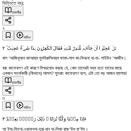
ভিত্তিতে নয়);
তাফসীর
২
অডিও
٢
بَلۡ عَجِبُوۡۤا اَنۡ جَآءَہُمۡ مُّنۡذِرٌ مِّنۡہُمۡ فَقَالَ الۡکٰفِرُوۡنَ ہٰذَا شَیۡءٌ عَجِیۡبٌ ۚ
বাল ‘আজিবূআন জাআহুম মুনযিরুম্মিনহুম ফাকা-লাল কা-ফিরূনা হা-যা- শাইউন ‘আজীব।
বরং কাফেরগণ এই কারণে বিস্ময়বোধ করছে যে, খোদ তাদেরই মধ্য হতে তাদের কাছে
একজন সতর্ককারী (কিভাবে) আসল? সুতরাং কাফেরগণ বলে, এটা তো বড় আজব ব্যাপার!
তাফসীর
৩
অডিও
٣
ءَاِذَا مِتۡنَا وَکُنَّا تُرَابًا ۚ ذٰلِکَ رَجۡعٌۢ بَعِیۡدٌ
আ ইযা-মিতনা-ওয়াকুন্না-তুরা-বান যা-লিকা রাজ‘উম বা‘ঈদ।