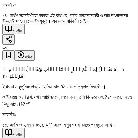
তাফসীরঃ
১৪. অর্থাৎ সতর্কবাণীতে ব্যক্ত এই কথা যে, কুফর অবলম্বনকারী ও তার উৎসাহদাতা
উভয়েই জাহান্নামের উপযুক্ত। এর কোন পরিবর্তন নেই।
তাফসীর
৩০
অডিও
یَوۡمَ نَقُوۡلُ لِجَہَنَّمَ ہَلِ امۡتَلَاۡتِ وَتَقُوۡلُ ہَلۡ مِنۡ
٣۰
مَّزِیۡدٍ
ইয়াওমা নাকূলুলিজাহান্নামা হালিম তালা’তি ওয়া তাকূলুহাল মিম্মাঝীদ।
সেই সময় স্মরণ রাখ, যখন আমি জাহান্নামকে বলব, তুমি কি ভরে গেছ? সে বলবে, আরও
১৫
কিছু আছে কি?
তাফসীরঃ
১৫. অর্থাৎ জাহান্নাম বলবে, আমি আরও মানুষ গ্রাস করতে প্রস্তুত আছি।
তাফসীর