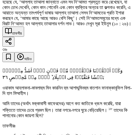
হয়েছে যে, ‘আল্লাহ তাআলা জান্নাতে এমন সব নি‘আমত প্রস্তুত করে রেখেছেন, যা
কোন চোখ দেখেনি, কোন কান শোনেনি এবং কোন ব্যক্তির অন্তর তা কল্পনাও করেনি, এ
আয়াতে অত্যন্ত তাৎপর্যপূর্ণ ভাষায় আল্লাহ তাআলা সেসব নি‘আমতের প্রতি ইশারা
করছেন যে, ‘আমার কাছে আছে আরও বেশি কিছু’। সেই নি‘আমতসমূহের মধ্যে এক
বিরাট নি‘আমত হল আল্লাহ তাআলার দর্শন লাভ। আরও দেখুন সূরা ইউনুস (১০ : ২৬)।
তাফসীর
৩৬
অডিও
وَکَمۡ اَہۡلَکۡنَا قَبۡلَہُمۡ مِّنۡ قَرۡنٍ ہُمۡ اَشَدُّ مِنۡہُمۡ
٣٦
بَطۡشًا فَنَقَّبُوۡا فِی الۡبِلَادِ ؕ ہَلۡ مِنۡ مَّحِیۡصٍ
ওয়াকাম আহলাকনা-কাবলাহুম মিন কারনিন হুম আশাদ্দুমিনহুম বাতশান ফানাক্কাবূফিল বিলা-
দি হাল মিম্মাহীস।
আমি তাদের (অর্থাৎ মক্কাবাসী কাফেরদের) আগে কত জাতিকে ধ্বংস করেছি, যারা
১৮
শক্তিতে তাদের চেয়ে প্রবল ছিল। তারা নগরে-নগরে ঘুরে বেড়িয়েছিল।
তাদের কি
পালানোর কোন জায়গা ছিল?
তাফসীরঃ