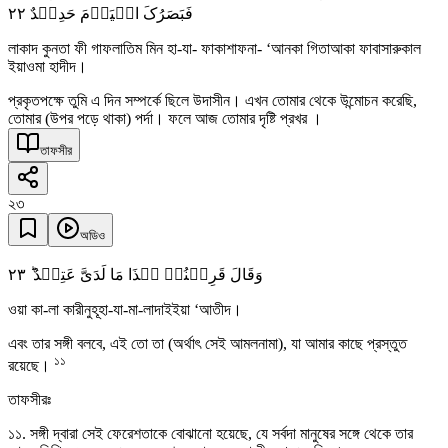
٢٢
فَبَصَرُکَ الۡیَوۡمَ حَدِیۡدٌ
লাকাদ কুনতা ফী গাফলাতিম মিন হা-যা- ফাকাশাফনা- ‘আনকা গিতাআকা ফাবাসারুকাল
ইয়াওমা হাদীদ।
প্রকৃতপক্ষে তুমি এ দিন সম্পর্কে ছিলে উদাসীন। এখন তোমার থেকে উন্মোচন করেছি,
তোমার (উপর পড়ে থাকা) পর্দা। ফলে আজ তোমার দৃষ্টি প্রখর ।
তাফসীর
২৩
অডিও
٢٣
وَقَالَ قَرِیۡنُہٗ ہٰذَا مَا لَدَیَّ عَتِیۡدٌ ؕ
ওয়া কা-লা কারীনুহূহা-যা-মা-লাদাইইয়া ‘আতীদ।
এবং তার সঙ্গী বলবে, এই তো তা (অর্থাৎ সেই আমলনামা), যা আমার কাছে প্রস্তুত
১১
রয়েছে।
তাফসীরঃ
১১. সঙ্গী দ্বারা সেই ফেরেশতাকে বোঝানো হয়েছে, যে সর্বদা মানুষের সঙ্গে থেকে তার