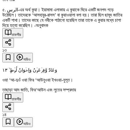
৫. الرس-এর অর্থ কুয়া। ইয়ামামা এলাকায় এ কুয়াকে ঘিরে একটি জনপদ গড়ে
উঠেছিল। তাদেরকে ‘আসহাবুর-রাসস’ বা কুয়াওয়ালা বলা হয়। তারা ছিল ছামূদ জাতির
একটি শাখা। তাদের কাছে যে নবীকে পাঠানো হয়েছিল তারা তাকে এ কুয়ার মধ্যে চাপা
দিয়ে হত্যা করেছিল। -অনুবাদক
তাফসীর
১৩
অডিও
١٣
وَعَادٌ وَّفِرۡعَوۡنُ وَاِخۡوَانُ لُوۡطٍ ۙ
ওয়া ‘আ-দুওঁ ওয়া ফির ‘আউনুওয়া ইখওয়া-নুলূত।
তাছাড়া আদ জাতি, ফির‘আউন এবং লুতের সম্প্রদায়
তাফসীর
১৪
অডিও