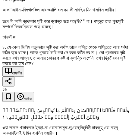
আফা‘আঈনা-বিলখালকিল আওওয়ালি বাল হুম ফী লাবছিম মিন খালকিন জাদীদ।
৮
তবে কি আমি প্রথমবার সৃষ্টি করে ক্লান্ত হয়ে পড়েছি?
না। বস্তুত তারা পুনঃসৃষ্টি
সম্পর্কে বিভ্রান্তিতে পড়ে রয়েছে।
তাফসীরঃ
৮. যে-কোন জিনিস নতুনভাবে সৃষ্টি করা অর্থাৎ তাকে নাস্তি থেকে অস্তিতে আনা সর্বদা
কঠিন হয়ে থাকে। তাকে পুনরায় তৈরি করা সে রকম কঠিন হয় না। তো প্রথমবার সৃষ্টি
করতে যখন আল্লাহ তাআলার কোনরূপ কষ্ট বা ক্লান্তি লাগেনি, তখন দ্বিতীয়বার সৃষ্টি
করতে কষ্ট হবে কেন?
তাফসীর
১৬
অডিও
وَلَقَدۡ خَلَقۡنَا الۡاِنۡسَانَ وَنَعۡلَمُ مَا تُوَسۡوِسُ بِہٖ نَفۡسُہٗ ۚۖ
١٦
وَنَحۡنُ اَقۡرَبُ اِلَیۡہِ مِنۡ حَبۡلِ الۡوَرِیۡدِ
ওয়া লাকাদ খালাকনাল ইনছা-না ওয়ানা‘লামুমা-তুওয়াছবিছুবিহী নাফছুহূ ওয়া নাহনু
আকরাবুইলাইহি মিন হাবলিল ওয়ারীদ।