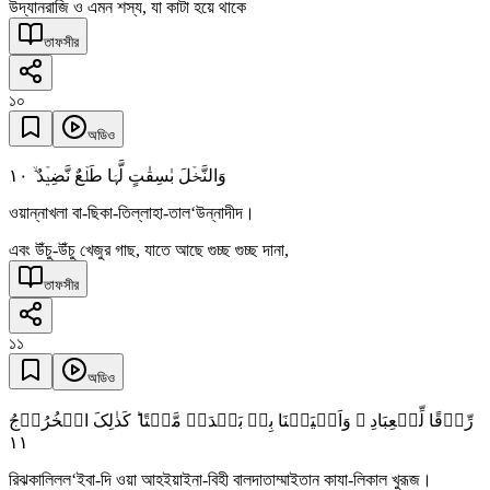
উদ্যানরাজি ও এমন শস্য, যা কাটা হয়ে থাকে
তাফসীর
১০
অডিও
١۰
وَالنَّخۡلَ بٰسِقٰتٍ لَّہَا طَلۡعٌ نَّضِیۡدٌ ۙ
ওয়ান্নাখলা বা-ছিকা-তিল্লাহা-তাল‘উন্নাদীদ।
এবং উঁচু-উঁচু খেজুর গাছ, যাতে আছে গুচ্ছ গুচ্ছ দানা,
তাফসীর
১১
অডিও
رِّزۡقًا لِّلۡعِبَادِ ۙ وَاَحۡیَیۡنَا بِہٖ بَلۡدَۃً مَّیۡتًا ؕ کَذٰلِکَ الۡخُرُوۡجُ
١١
রিঝকালিলল‘ইবা-দি ওয়া আহইয়াইনা-বিহী বালদাতাম্মাইতান কাযা-লিকাল খুরূজ।