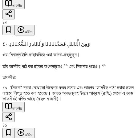
তাফসীর
৪০
অডিও
٤۰
وَمِنَ الَّیۡلِ فَسَبِّحۡہُ وَاَدۡبَارَ السُّجُوۡدِ
ওয়া মিনাল্লাইলি ফাছাববিহহু ওয়া আদবা-রাছছুজূদ।
১৯
২০
তাঁর তাসবীহ পাঠ কর রাতের অংশসমূহেও
এবং সিজদার পরেও।
তাফসীরঃ
১৯. ‘সিজদা’ দ্বারা বোঝানো উদ্দেশ্য ফরয নামায এবং তারপর ‘তাসবীহ পাঠ’ দ্বারা নফল
নামাযে লিপ্ত হতে বলা হয়েছে। হযরত আবদুল্লাহ ইবনে আব্বাস (রাযি.) থেকে এ রকম
তাফসীরই বর্ণিত আছে (রূহুল মাআনী)।
তাফসীর
৪১
অডিও