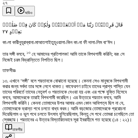
২৭
অডিও
قَالَ قَرِیۡنُہٗ رَبَّنَا مَاۤ اَطۡغَیۡتُہٗ وَلٰکِنۡ کَانَ فِیۡ ضَلٰلٍۭ
٢٧
بَعِیۡدٍ
কা-লা কারীনুহূরাব্বানা-মাআতগাইতুহূওয়ালা-কিন কা-না ফী দালা-লিম বা‘ঈদ।
১৩
তার সঙ্গী বলবে,
হে আমাদের প্রতিপালক! আমি তাকে বিপথগামী করিনি; বরং সে
নিজেই চরম বিভ্রান্তিতে নিপতিত ছিল।
তাফসীরঃ
১৩. এখানে ‘সঙ্গী’ বলে শয়তানকে বোঝানো হয়েছে। কেননা সেও মানুষকে বিপথগামী
করার জন্য সর্বদা তার সঙ্গে লেগে থাকত। কাফেরগণ চাইবে তাদের প্রাপ্য শাস্তি যেন
তাদের পরিবর্তে তাদের নেতৃবর্গ ও শয়তানকে দেওয়া হয় এবং এর পক্ষে যুক্তি হিসেবে
বলবে, আমাদেরকে তারাই বিপথগামী করেছিল। এর উত্তরে শয়তান বলবে, আমি
বিপথগামী করিনি। কেননা তোমাদের উপর আমার এমন কোন আধিপত্য ছিল না যে,
তোমাদেরকে ভ্রান্ত পথে চলতে বাধ্য করব। আমি বড়জোর তোমাদেরকে প্ররোচনা
দিয়েছিলাম ও ভুল পথে চলতে উৎসাহ যুগিয়েছিলাম, কিন্তু সে পথে তোমরা চলেছিলে তো
স্বেচ্ছায়। শয়তানের এ উত্তর বিস্তারিতভাবে সূরা ইবরাহীমে গত হয়েছে (১৪ : ২২)।
তাফসীর