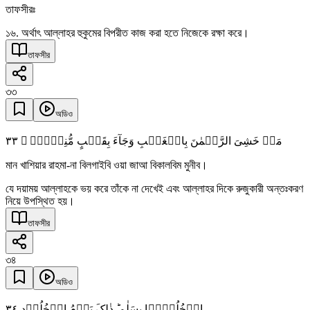
তাফসীরঃ
১৬. অর্থাৎ আল্লাহর হুকুমের বিপরীত কাজ করা হতে নিজেকে রক্ষা করে।
তাফসীর
৩৩
অডিও
٣٣
مَنۡ خَشِیَ الرَّحۡمٰنَ بِالۡغَیۡبِ وَجَآءَ بِقَلۡبٍ مُّنِیۡبِۣ ۙ
মান খাশিয়ার রাহমা-না বিলগাইবি ওয়া জাআ বিকালবিম মুনীব।
যে দয়াময় আল্লাহকে ভয় করে তাঁকে না দেখেই এবং আল্লাহর দিকে রুজুকারী অন্তঃকরণ
নিয়ে উপস্থিত হয়।
তাফসীর
৩৪
অডিও
٣٤
ادۡخُلُوۡہَا بِسَلٰمٍ ؕ ذٰلِکَ یَوۡمُ الۡخُلُوۡدِ