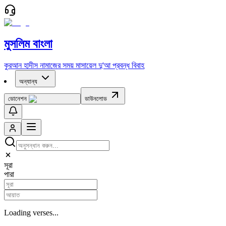
মুসলিম বাংলা
কুরআন
হাদীস
নামাজের সময়
মাসায়েল
দু'আ
প্রবন্ধ
বিবাহ
অন্যান্য
ডোনেশন
ডাউনলোড
সূরা
পারা
Loading verses...