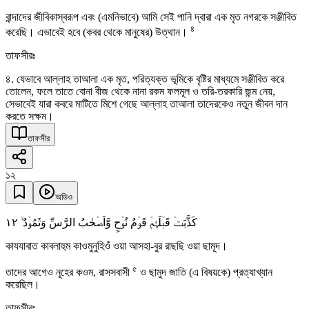
বান্দাদের জীবিকাস্বরূপ এবং (এমনিভাবে) আমি সেই পানি দ্বারা এক মৃত নগরকে সঞ্জীবিত
৪
করেছি। এভাবেই হবে (কবর থেকে মানুষের) উত্থান।
তাফসীরঃ
৪. যেভাবে আল্লাহ তাআলা এক মৃত, পরিত্যক্ত ভূমিকে বৃষ্টির মাধ্যমে সঞ্জীবিত করে
তোলেন, ফলে তাতে বোনা বীজ থেকে নানা রকম ফলমূল ও তরি-তরকারি জন্ম নেয়,
সেভাবেই যারা কবরে মাটিতে মিশে গেছে আল্লাহ তাআলা তাদেরকেও নতুন জীবন দান
করতে সক্ষম।
তাফসীর
১২
অডিও
١٢
کَذَّبَتۡ قَبۡلَہُمۡ قَوۡمُ نُوۡحٍ وَّاَصۡحٰبُ الرَّسِّ وَثَمُوۡدُ ۙ
কাযযাবাত কাবলাহুম কাওমুনুহিওঁ ওয়া আসহা-বুর রাছছি ওয়া ছামূদ।
৫
তাদের আগেও নূহের কওম, রাসসবাসী
ও ছামুদ জাতি (এ বিষয়কে) প্রত্যাখ্যান
করেছিল।
তাফসীরঃ