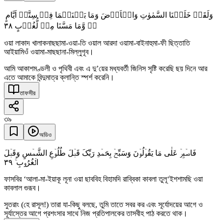
وَلَقَدۡ خَلَقۡنَا السَّمٰوٰتِ وَالۡاَرۡضَ وَمَا بَیۡنَہُمَا فِیۡ سِتَّۃِ اَیَّامٍ
٣٨
٭ۖ وَّمَا مَسَّنَا مِنۡ لُّغُوۡبٍ
ওয়া লাকাদ খালাকনাছছামা-ওয়া-তি ওয়াল আরদা ওয়ামা-বাইনাহুমা-ফী ছিত্তাতি
আইয়ামিওঁ ওয়ামা-মাছছানা-মিল্লুগূব।
আমি আকাশমণ্ডলী ও পৃথিবী এবং এ দু’য়ের মধ্যবর্তী জিনিস সৃষ্টি করেছি ছয় দিনে আর
এতে আমাকে বিন্দুমাত্র ক্লান্তি স্পর্শ করেনি।
তাফসীর
৩৯
অডিও
فَاصۡبِرۡ عَلٰی مَا یَقُوۡلُوۡنَ وَسَبِّحۡ بِحَمۡدِ رَبِّکَ قَبۡلَ طُلُوۡعِ الشَّمۡسِ وَقَبۡلَ
٣٩
الۡغُرُوۡبِ ۚ
ফাসবির ‘আলা-মা-ইয়াকূ লূনা ওয়া ছাববিহ বিহামদি রাব্বিকা কাবলা তুলূ‘ইশশামছি ওয়া
কাবলাল গুরূব।
সুতরাং (হে রাসূল!) তারা যা-কিছু বলছে, তুমি তাতে সবর কর এবং সূর্যোদয়ের আগে ও
সূর্যাস্তের আগে প্রশংসার সাথে নিজ প্রতিপালকের তাসবীহ পাঠ করতে থাক।