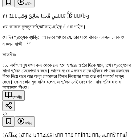
অডিও
٢١
وَجَآءَتۡ کُلُّ نَفۡسٍ مَّعَہَا سَآئِقٌ وَّشَہِیۡدٌ
ওয়া জাআত কুল্লুনাফছিম্মা‘আহা-ছাইকূ ওঁ ওয়া শাহীদ।
সে দিন প্রত্যেক ব্যক্তি এমনভাবে আসবে যে, তার সাথে থাকবে একজন চালক ও
১০
একজন সাক্ষী।
তাফসীরঃ
১০. অর্থাৎ মানুষ যখন কবর থেকে বের হয়ে হাশরের মাঠের দিকে যাবে, তখন প্রত্যেকের
সাথে দু’জন ফেরেশতা থাকবে। তাদের মধ্যে একজন তাকে হাঁকিয়ে হাশরের ময়দানের
দিকে নিয়ে যাবে আর অন্য ফেরেশতা হিসাব-নিকাশের সময় তার কর্ম সম্পর্কে সাক্ষ্য
দেবে। কোন কোন মুফাসসির বলেন, এ দু’জন সেই ফেরেশতা, যারা দুনিয়ায় তার
আমলনামা লিখত।
তাফসীর
২২
অডিও
لَقَدۡ کُنۡتَ فِیۡ غَفۡلَۃٍ مِّنۡ ہٰذَا فَکَشَفۡنَا عَنۡکَ غِطَآءَکَ