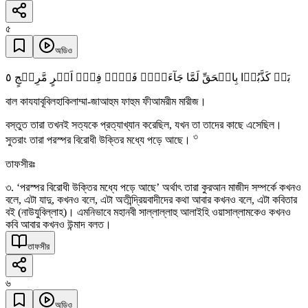
৫
অডিও
٥
بَلۡ کَذَّبُوۡا بِالۡحَقِّ لَمَّا جَآءَہُمۡ فَہُمۡ فِیۡۤ اَمۡرٍ مَّرِیۡجٍ
বাল কাযযাবূবিলহাকিলাম্মা-জাআহুম ফাহুম ফীআমরীম মারীজ।
বস্তুত তারা তখনই সত্যকে প্রত্যাখ্যান করেছিল, যখন তা তাদের কাছে এসেছিল।
৩
সুতরাং তারা পরস্পর বিরোধী উক্তির মধ্যে পড়ে আছে।
তাফসীরঃ
৩. ‘পরস্পর বিরোধী উক্তির মধ্যে পড়ে আছে’ অর্থাৎ তারা কুরআন মাজীদ সম্পর্কে কখনও
বলে, এটা যাদু, কখনও বলে, এটা অতীন্দ্রিয়বাদীদের কথা আবার কখনও বলে, এটা কবিতার
বই (নাউযুবিল্লাহ)। এমনিভাবে মহানবী সাল্লাল্লাহু আলাইহি ওয়াসাল্লামকেও কখনও
কবি আবার কখনও উন্মাদ বলত।
তাফসীর
৬
অডিও