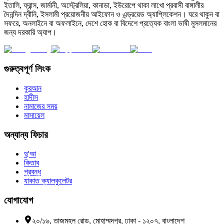
ইতালি, ফ্রান্স, জার্মানী, অস্ট্রেলিয়া, কানাডা, ইউরোপে থাকা লাখো প্রবাসী বাঙ্গালীর
দৈনন্দিন দ্বীনি, ইসলামী প্রয়োজনীয় আইফোন ও এন্ড্রয়েড অ্যাপ্লিকেশন। ঘরে থাকুন বা
সফরে, অনলাইনে বা অফলাইনে, দেশে হোক বা বিদেশে প্রত্যেক বাংলা ভাষী মুসলমানের
জন্য দরকারি অ্যাপ।
গুরুত্বপূর্ণ লিংক
কুরআন
হাদীস
নামাজের সময়
মাসায়েল
অন্যান্য ফিচার
দু'আ
কিতাব
প্রবন্ধ
যাকাত ক্যালকুলেটর
যোগাযোগ
২০/১৬, তাজমহল রোড, মোহাম্মদপুর, ঢাকা - ১২০৭, বাংলাদেশ