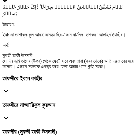
یَوۡمَ تَشَقَّقُ الۡاَرۡضُ عَنۡہُمۡ سِرَاعًا ؕ ذٰلِکَ حَشۡرٌ عَلَیۡنَا
یَسِیۡرٌ
উচ্চারণ:
ইয়াওমা তাশাক্কাকুল আরদু‘আনহুম ছিরা-‘আন যা-লিকা হাশরুন ‘আলাইনাইয়াছীর।
অর্থ:
মুফতী তাকী উসমানী
সে দিন ভূমি তাদের (উপর) থেকে ফেটে যাবে এবং তারা (কবর থেকে) অতি দ্রুত বের হয়ে
আসবে। এভাবে সকলকে একত্র করে ফেলা আমার পক্ষে খুবই সহজ।
তাফসীরে ইবনে কাছীর
তাফসীরে মাআ'রিফুল কুরআন
তাফসীর (মুফতী তাকী উসমানী)