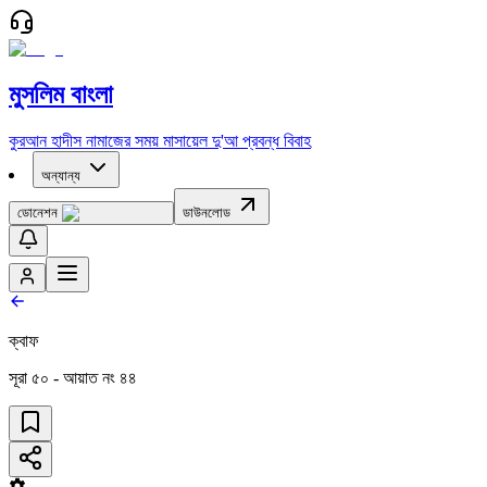
মুসলিম বাংলা
কুরআন
হাদীস
নামাজের সময়
মাসায়েল
দু'আ
প্রবন্ধ
বিবাহ
অন্যান্য
ডোনেশন
ডাউনলোড
ক্বাফ
সূরা
৫০
- আয়াত নং
৪৪