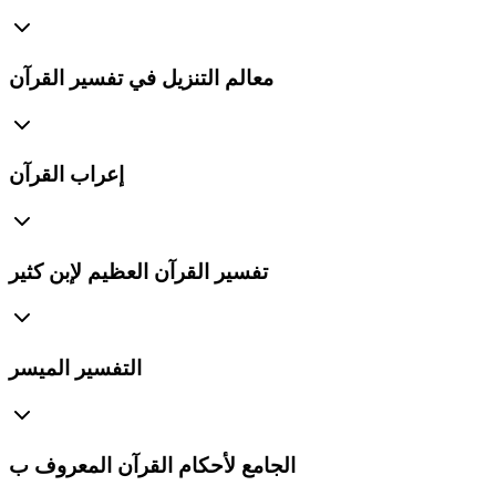
معالم التنزيل في تفسير القرآن
إعراب القرآن
تفسير القرآن العظيم لإبن كثير
التفسير الميسر
الجامع لأحكام القرآن المعروف ب