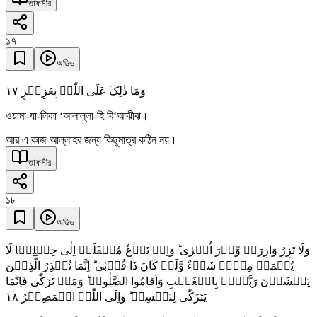
তাফসীর
১৭
অডিও
١٧
وَمَا ذٰلِکَ عَلَی اللّٰہِ بِعَزِیۡزٍ
ওয়ামা-যা-লিকা ‘আলাল্লা-হি বি‘আঝীঝ।
আর এ কাজ আল্লাহর জন্য কিছুমাত্র কঠিন নয়।
তাফসীর
১৮
অডিও
وَلَا تَزِرُ وَازِرَۃٌ وِّزۡرَ اُخۡرٰی ؕ وَاِنۡ تَدۡعُ مُثۡقَلَۃٌ اِلٰی حِمۡلِہَا لَا
یُحۡمَلۡ مِنۡہُ شَیۡءٌ وَّلَوۡ کَانَ ذَا قُرۡبٰی ؕ اِنَّمَا تُنۡذِرُ الَّذِیۡنَ
یَخۡشَوۡنَ رَبَّہُمۡ بِالۡغَیۡبِ وَاَقَامُوا الصَّلٰوۃَ ؕ وَمَنۡ تَزَکّٰی فَاِنَّمَا
١٨
یَتَزَکّٰی لِنَفۡسِہٖ ؕ وَاِلَی اللّٰہِ الۡمَصِیۡرُ