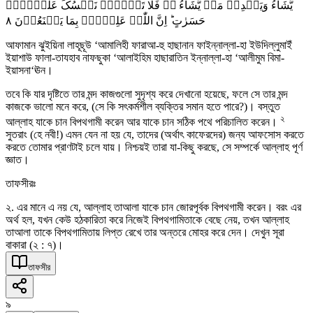
یَّشَآءُ وَیَہۡدِیۡ مَنۡ یَّشَآءُ ۫ۖ فَلَا تَذۡہَبۡ نَفۡسُکَ عَلَیۡہِمۡ
٨
حَسَرٰتٍ ؕ اِنَّ اللّٰہَ عَلِیۡمٌۢ بِمَا یَصۡنَعُوۡنَ
আফামান ঝুইয়িনা লাহূছূউ ‘আমালিহী ফারাআ-হু হাছানান ফাইন্নাল্লা-হা ইউদিল্লুমাইঁ
ইয়াশাউ ফালা-তাযহাব নাফছুকা ‘আলাইহিম হাছারাতিন ইন্নাল্লা-হা ‘আলীমুম বিমা-
ইয়াসনা‘ঊন।
তবে কি যার দৃষ্টিতে তার মন্দ কাজগুলো সুদৃশ্য করে দেখানো হয়েছে, ফলে সে তার মন্দ
কাজকে ভালো মনে করে, (সে কি সৎকর্মশীল ব্যক্তির সমান হতে পারে?)। বস্তুত
২
আল্লাহ যাকে চান বিপথগামী করেন আর যাকে চান সঠিক পথে পরিচালিত করেন।
সুতরাং (হে নবী!) এমন যেন না হয় যে, তাদের (অর্থাৎ কাফেরদের) জন্য আফসোস করতে
করতে তোমার প্রাণটাই চলে যায়। নিশ্চয়ই তারা যা-কিছু করছে, সে সম্পর্কে আল্লাহ পূর্ণ
জ্ঞাত।
তাফসীরঃ
২. এর মানে এ নয় যে, আল্লাহ তাআলা যাকে চান জোরপূর্বক বিপথগামী করেন। বরং এর
অর্থ হল, যখন কেউ হঠকারিতা করে নিজেই বিপথগামিতাকে বেছে নেয়, তখন আল্লাহ
তাআলা তাকে বিপথগামিতায় লিপ্ত রেখে তার অন্তরে মোহর করে দেন। দেখুন সূরা
বাকারা (২ : ৭)।
তাফসীর
৯