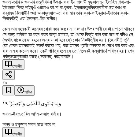
ওয়ালা-তাঝিরু ওয়া-ঝিরাতুওঁবিঝরা উখরা- ওয়া ইন তাদ‘উ মুছকালাতুন ইলাহিম লিহা-লা-
ইউহমাল মিনহু শাইয়ুওঁ ওয়ালাও কা-না যা-কুরবা- ইন্নামাতুনযিরুল্লাযীনা ইয়াখশাওনা
রাব্বাহুম বিলগাইবি ওয়া আকামুসসালা-তা ওয়া মান তাঝাক্কা-ফাইন্নামা-ইয়াতাঝাক্কা-
লিনাফছিহী ওয়া ইলাল্লা-হিল মাসীর।
কোন ভার বহনকারী অন্যের বোঝা বহন করবে না এবং যার উপর ভারী বোঝা চাপানো থাকবে
সে অন্য কাউকে তা বহন করার জন্য ডাকলে, তা থেকে কিছুই বহন করা হবে না যদিও সে
(অর্থাৎ যাকে বোঝা বহনের জন্য ডাকা হবে সে) কোন নিকটাত্নীয় হয়। (হে নবী!) তুমি
তো কেবল তাদেরকেই সতর্ক করতে পার, যারা তাদের প্রতিপালককে না দেখে ভয় করে এবং
যারা নামায কায়েম করে। কেউ পবিত্র হলে সে তো নিজেরই কল্যাণার্থে পবিত্র হয়। শেষ
পর্যন্তআল্লাহরই কাছে (সকলের) প্রত্যাবর্তন।
তাফসীর
১৯
অডিও
١٩
وَمَا یَسۡتَوِی الۡاَعۡمٰی وَالۡبَصِیۡرُ ۙ
ওয়ামা-ইয়াছতাবিল আ‘মা-ওয়াল বাসীর।
অন্ধ ও চক্ষুষ্মান সমান হতে পারে না
তাফসীর