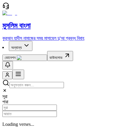
মুসলিম বাংলা
কুরআন
হাদীস
নামাজের সময়
মাসায়েল
দু'আ
প্রবন্ধ
বিবাহ
অন্যান্য
ডোনেশন
ডাউনলোড
সূরা
পারা
Loading verses...