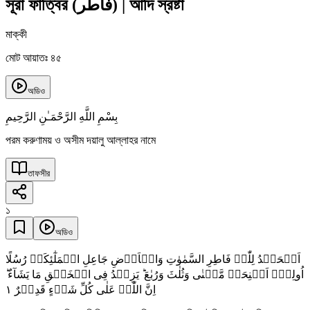
সূরা ফাত্বির
(
فاطر
)
|
আদি স্রষ্টা
মাক্কী
মোট আয়াতঃ ৪৫
অডিও
بِسْمِ اللَّهِ الرَّحْمَـٰنِ الرَّحِيمِ
পরম করুণাময় ও অসীম দয়ালু আল্লাহর নামে
তাফসীর
১
অডিও
اَلۡحَمۡدُ لِلّٰہِ فَاطِرِ السَّمٰوٰتِ وَالۡاَرۡضِ جَاعِلِ الۡمَلٰٓئِکَۃِ رُسُلًا
اُولِیۡۤ اَجۡنِحَۃٍ مَّثۡنٰی وَثُلٰثَ وَرُبٰعَ ؕ یَزِیۡدُ فِی الۡخَلۡقِ مَا یَشَآءُ ؕ
١
اِنَّ اللّٰہَ عَلٰی کُلِّ شَیۡءٍ قَدِیۡرٌ