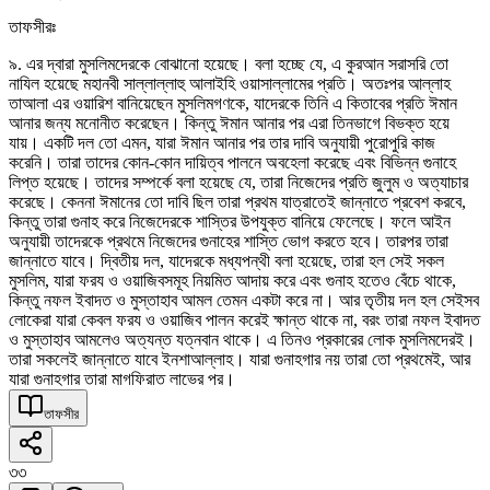
তাফসীরঃ
৯. এর দ্বারা মুসলিমদেরকে বোঝানো হয়েছে। বলা হচ্ছে যে, এ কুরআন সরাসরি তো
নাযিল হয়েছে মহানবী সাল্লাল্লাহু আলাইহি ওয়াসাল্লামের প্রতি। অতঃপর আল্লাহ
তাআলা এর ওয়ারিশ বানিয়েছেন মুসলিমগণকে, যাদেরকে তিনি এ কিতাবের প্রতি ঈমান
আনার জন্য মনোনীত করেছেন। কিন্তু ঈমান আনার পর এরা তিনভাগে বিভক্ত হয়ে
যায়। একটি দল তো এমন, যারা ঈমান আনার পর তার দাবি অনুযায়ী পুরোপুরি কাজ
করেনি। তারা তাদের কোন-কোন দায়িত্ব পালনে অবহেলা করেছে এবং বিভিন্ন গুনাহে
লিপ্ত হয়েছে। তাদের সম্পর্কে বলা হয়েছে যে, তারা নিজেদের প্রতি জুলুম ও অত্যাচার
করেছে। কেননা ঈমানের তো দাবি ছিল তারা প্রথম যাত্রাতেই জান্নাতে প্রবেশ করবে,
কিন্তু তারা গুনাহ করে নিজেদেরকে শাস্তির উপযুক্ত বানিয়ে ফেলেছে। ফলে আইন
অনুযায়ী তাদেরকে প্রথমে নিজেদের গুনাহের শাস্তি ভোগ করতে হবে। তারপর তারা
জান্নাতে যাবে। দ্বিতীয় দল, যাদেরকে মধ্যপন্থী বলা হয়েছে, তারা হল সেই সকল
মুসলিম, যারা ফরয ও ওয়াজিবসমূহ নিয়মিত আদায় করে এবং গুনাহ হতেও বেঁচে থাকে,
কিন্তু নফল ইবাদত ও মুস্তাহাব আমল তেমন একটা করে না। আর তৃতীয় দল হল সেইসব
লোকেরা যারা কেবল ফরয ও ওয়াজিব পালন করেই ক্ষান্ত থাকে না, বরং তারা নফল ইবাদত
ও মুস্তাহাব আমলেও অত্যন্ত যত্নবান থাকে। এ তিনও প্রকারের লোক মুসলিমদেরই।
তারা সকলেই জান্নাতে যাবে ইনশাআল্লাহ। যারা গুনাহগার নয় তারা তো প্রথমেই, আর
যারা গুনাহগার তারা মাগফিরাত লাভের পর।
তাফসীর
৩৩