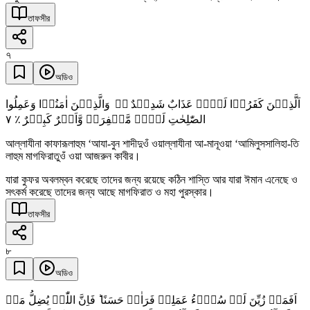
তাফসীর
৭
অডিও
اَلَّذِیۡنَ کَفَرُوۡا لَہُمۡ عَذَابٌ شَدِیۡدٌ ۬ؕ وَالَّذِیۡنَ اٰمَنُوۡا وَعَمِلُوا
٧
الصّٰلِحٰتِ لَہُمۡ مَّغۡفِرَۃٌ وَّاَجۡرٌ کَبِیۡرٌ ٪
আল্লাযীনা কাফারূলাহুম ‘আযা-বুন শাদীদুওঁ ওয়াল্লাযীনা আ-মানূওয়া ‘আমিলুসসালিহা-তি
লাহুম মাগফিরাতুওঁ ওয়া আজরুন কাবীর।
যারা কুফর অবলম্বন করেছে তাদের জন্য রয়েছে কঠিন শাস্তি আর যারা ঈমান এনেছে ও
সৎকর্ম করেছে তাদের জন্য আছে মাগফিরাত ও মহা পুরস্কার।
তাফসীর
৮
অডিও
اَفَمَنۡ زُیِّنَ لَہٗ سُوۡٓءُ عَمَلِہٖ فَرَاٰہُ حَسَنًا ؕ فَاِنَّ اللّٰہَ یُضِلُّ مَنۡ