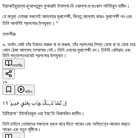
ইয়াআইয়ুহান্না-ছুআনতুমুল ফুকারাউ ইলাল্লা-হি ওয়াল্লা-হু হুওয়াল গানিইয়ুল হামীদ।
হে মানুষ! তোমরা সকলেই আল্লাহর মুখাপেক্ষী, কিন্তু আল্লাহ কারও মুখাপেক্ষী নন এবং
৬
তিনি আপনিই প্রশংসার উপযুক্ত।
তাফসীরঃ
৬. অর্থাৎ কেউ তাঁর ইবাদত করুক বা না করুক, তাঁর প্রশংসায় লিপ্ত হোক বা না হোক তার
কোন ঠেকা আল্লাহ তাআলার নেই। তিনি এসবের মুখাপেক্ষী নন। তিনিই বেনিয়ায এবং
তিনি সত্তাগতভাবেই প্রশংসার উপযুক্ত।
তাফসীর
১৬
অডিও
١٦
اِنۡ یَّشَاۡ یُذۡہِبۡکُمۡ وَیَاۡتِ بِخَلۡقٍ جَدِیۡدٍ ۚ
ইয়ঁইয়াশা’ ইউযহিবকুম ওয়া ইয়া’তি বিখালকিন জাদীদ।
তিনি চাইলে তোমাদের সকলকে ধ্বংস করে দিতে পারেন এবং অস্তিত্বে আনয়ন করতে
পারেন এক নতুন সৃষ্টিকে।