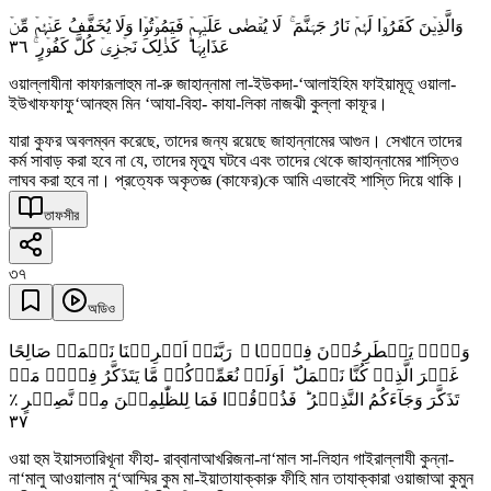
وَالَّذِیۡنَ کَفَرُوۡا لَہُمۡ نَارُ جَہَنَّمَ ۚ لَا یُقۡضٰی عَلَیۡہِمۡ فَیَمُوۡتُوۡا وَلَا یُخَفَّفُ عَنۡہُمۡ مِّنۡ
٣٦
عَذَابِہَا ؕ کَذٰلِکَ نَجۡزِیۡ کُلَّ کَفُوۡرٍ ۚ
ওয়াল্লাযীনা কাফারূলাহুম না-রু জাহান্নামা লা-ইউকদা-‘আলাইহিম ফাইয়ামূতূ ওয়ালা-
ইউখাফফাফু‘আনহুম মিন ‘আযা-বিহা- কাযা-লিকা নাজঝী কুল্লা কাফূর।
যারা কুফর অবলম্বন করেছে, তাদের জন্য রয়েছে জাহান্নামের আগুন। সেখানে তাদের
কর্ম সাবাড় করা হবে না যে, তাদের মৃত্যু ঘটবে এবং তাদের থেকে জাহান্নামের শাস্তিও
লাঘব করা হবে না। প্রত্যেক অকৃতজ্ঞ (কাফের)কে আমি এভাবেই শাস্তি দিয়ে থাকি।
তাফসীর
৩৭
অডিও
وَہُمۡ یَصۡطَرِخُوۡنَ فِیۡہَا ۚ رَبَّنَاۤ اَخۡرِجۡنَا نَعۡمَلۡ صَالِحًا
غَیۡرَ الَّذِیۡ کُنَّا نَعۡمَلُ ؕ اَوَلَمۡ نُعَمِّرۡکُمۡ مَّا یَتَذَکَّرُ فِیۡہِ مَنۡ
تَذَکَّرَ وَجَآءَکُمُ النَّذِیۡرُ ؕ فَذُوۡقُوۡا فَمَا لِلظّٰلِمِیۡنَ مِنۡ نَّصِیۡرٍ ٪
٣٧
ওয়া হুম ইয়াসতারিখূনা ফীহা- রাব্বানাআখরিজনা-না‘মাল সা-লিহান গাইরাল্লাযী কুন্না-
না‘মালু আওয়ালাম নু‘আম্মির কুম মা-ইয়াতাযাক্কারু ফীহি মান তাযাক্কারা ওয়াজাআ কুমুন