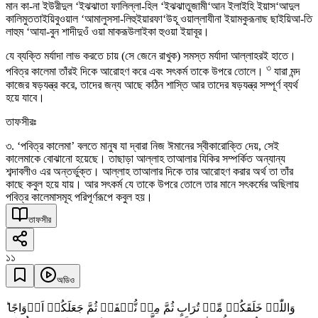
মান কা-না ইউরীদুল ‘ইঝঝাতা ফালিল্লা-হিল ‘ইঝঝাতুজামী‘আন ইলাইহি ইয়াস‘আদুল
কালিমুততাইয়িবুওয়াল ‘আমালুসসা-লিহুইয়ারফা‘উহূ ওয়াল্লাযীনা ইয়ামকুরূনাছ ছাইয়িআ-তি
লাহুম ‘আযা-বুন শাদীদুওঁ ওয়া মাকরূউলাইকা হুওয়া ইয়াবূর।
যে ব্যক্তি মর্যাদা লাভ করতে চায় (সে জেনে রাখুক) সমস্ত মর্যাদা আল্লাহরই হাতে।
৩
পবিত্র কালেমা তাঁরই দিকে আরোহণ করে এবং সৎকর্ম তাকে উপরে তোলে।
যারা মন্দ
কাজের ষড়যন্ত্র করে, তাদের জন্য আছে কঠিন শাস্তি আর তাদের ষড়যন্ত্র সম্পূর্ণ ব্যর্থ
হয়ে যাবে।
তাফসীরঃ
৩. ‘পবিত্র কালেমা’ বলতে মানুষ যা দ্বারা নিজ ঈমানের স্বীকারোক্তি দেয়, সেই
কালেমাকে বোঝানো হয়েছে। তাছাড়া আল্লাহ তাআলার যিকির সম্পর্কিত অন্যান্য
শব্দাবলীও এর অন্তর্ভুক্ত। আল্লাহ তাআলার দিকে তার আরোহণ করার অর্থ তা তাঁর
কাছে কবুল হয়ে যায়। আর সৎকর্ম যে তাকে উপরে তোলে তার মানে সৎকর্মের অছিলায়
পবিত্র কালেমাসমূহ পরিপূর্ণরূপে কবুল হয়।
তাফসীর
১১
অডিও
وَاللّٰہُ خَلَقَکُمۡ مِّنۡ تُرَابٍ ثُمَّ مِنۡ نُّطۡفَۃٍ ثُمَّ جَعَلَکُمۡ اَزۡوَاجًا ؕ