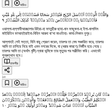
অডিও
وَاللّٰہُ الَّذِیۡۤ اَرۡسَلَ الرِّیٰحَ فَتُثِیۡرُ سَحَابًا فَسُقۡنٰہُ اِلٰی بَلَدٍ مَّیِّتٍ
٩
فَاَحۡیَیۡنَا بِہِ الۡاَرۡضَ بَعۡدَ مَوۡتِہَا ؕ کَذٰلِکَ النُّشُوۡرُ
ওয়াল্লা-হুল্লাযীআরছালার রিইয়া-হা ফাতুছীরু ছাহা-বান ফাছুকনা-হু ইলা-বালাদিম
মাইয়িতিন ফাআহইয়াইনা-বিহিল আরদা বা‘দা মাওতিহা- কাযা-লিকান নুশূর।
আল্লাহই সেই সত্তা, যিনি বায়ু প্রেরণ করেন, তারপর তা মেঘ সঞ্চারিত করে, তারপর
আমি তা চালিয়ে নিয়ে যাই এমন নগরের দিকে, যা (খরার কারণে) নির্জীব হয়ে গেছে।
তারপর আমি তা (অর্থাৎ বৃষ্টি) দ্বারা ভূমিকে তার মৃত্যুর পর সঞ্জীবিত করি। এভাবেই
পুনরুত্থান হবে।
তাফসীর
১০
অডিও
مَنۡ کَانَ یُرِیۡدُ الۡعِزَّۃَ فَلِلّٰہِ الۡعِزَّۃُ جَمِیۡعًا ؕ اِلَیۡہِ یَصۡعَدُ
الۡکَلِمُ الطَّیِّبُ وَالۡعَمَلُ الصَّالِحُ یَرۡفَعُہٗ ؕ وَالَّذِیۡنَ یَمۡکُرُوۡنَ
١۰
السَّیِّاٰتِ لَہُمۡ عَذَابٌ شَدِیۡدٌ ؕ وَمَکۡرُ اُولٰٓئِکَ ہُوَ یَبُوۡرُ