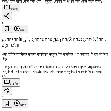
করে? তিনি ছাড়া কোন মাবুদ নেই। সুতরাং তোমরা বিপথগামী হয়ে কোন দিকে যাচ্ছ?
তাফসীর
৪
অডিও
وَاِنۡ یُّکَذِّبُوۡکَ فَقَدۡ کُذِّبَتۡ رُسُلٌ مِّنۡ قَبۡلِکَ ؕ وَاِلَی اللّٰہِ تُرۡجَعُ
٤
الۡاُمُوۡرُ
ওয়া ইয়ঁইউকাযযিবূকা ফাকাদ কুযযিবাত রুছুলুম মিন কাবলিকা ওয়া ইলাল্লা-হি তুর জা‘উল
উমূর।
এবং (হে রাসূল!) তারা যদি তোমাকে মিথ্যাবাদী বলে, তবে তোমার পূর্বেও রাসূলগণকে
মিথ্যাবাদী বলা হয়েছিল। যাবতীয় বিষয় শেষ পর্যন্ত আল্লাহরই কাছে ফিরিয়ে নেওয়া
হবে।
তাফসীর
৫
অডিও