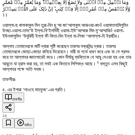
وَمَا تَحۡمِلُ مِنۡ اُنۡثٰی وَلَا تَضَعُ اِلَّا بِعِلۡمِہٖ ؕ وَمَا یُعَمَّرُ مِنۡ مُّعَمَّرٍ
وَّلَا یُنۡقَصُ مِنۡ عُمُرِہٖۤ اِلَّا فِیۡ کِتٰبٍ ؕ اِنَّ ذٰلِکَ عَلَی اللّٰہِ یَسِیۡرٌ
١١
ওয়াল্লা-হু খালাকাকুম মিন তুরা-বিন ছু ম্মা জা‘আলাকুম আঝওয়া-জাওঁ ওয়ামাতাহমিলুমিন
উনছা-ওয়ালা-তাদা‘উ ইল্লা-বি‘ইলমিহী ওয়ামা-ইউ‘আম্মারু মিম মু‘আম্মারিওঁ ওয়ালা-
ইউনকাসুমিন ‘উমুরিহী ইল্লা ফী কিতা-বিন ইন্না যা-লিকা ‘আলাল্লা-হি ইয়াছীর।
আল্লাহ তোমাদেরকে মাটি দ্বারা সৃষ্টি করেছেন তারপর শুক্রবিন্দু দ্বারা। তারপর
তোমাদেরকে জোড়া-জোড়া বানিয়ে দিয়েছেন। নারী যা গর্ভে ধারণ করে এবং যা সে প্রসব
করে তা আল্লাহর জ্ঞাতসারেই করে। কোন দীর্ঘায়ু ব্যক্তিকে যে আয়ু দেওয়া হয় এবং তার
৪
আয়ুতে যা হ্রাস করা হয়, তা সবই এক কিতাবে লিপিবদ্ধ আছে।
বস্তুত এসব কিছুই
আল্লাহর পক্ষে অতি সহজ।
তাফসীরঃ
৪. এর ইশারা ‘লাওহে মাহফুজ’-এর প্রতি।
তাফসীর
১২
অডিও