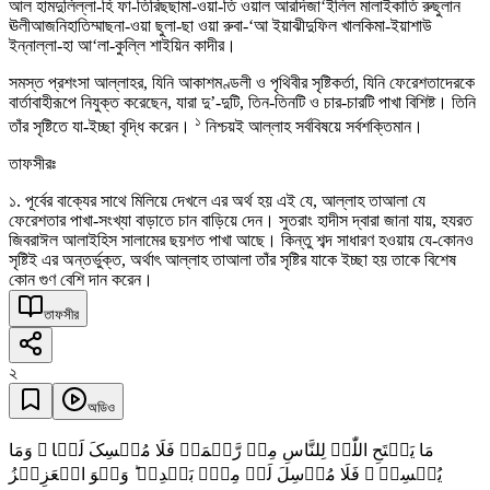
আল হামদুলিল্লা-হি ফা-তিরিছছামা-ওয়া-তি ওয়াল আরদিজা‘ইলিল মালাইকাতি রুছুলান
ঊলীআজনিহাতিম্মাছনা-ওয়া ছুলা-ছা ওয়া রুবা-‘আ ইয়াঝীদুফিল খালকিমা-ইয়াশাউ
ইন্নাল্লা-হা আ‘লা-কুল্লি শাইয়িন কাদীর।
সমস্ত প্রশংসা আল্লাহর, যিনি আকাশমণ্ডলী ও পৃথিবীর সৃষ্টিকর্তা, যিনি ফেরেশতাদেরকে
বার্তাবাহীরূপে নিযুক্ত করেছেন, যারা দু’-দুটি, তিন-তিনটি ও চার-চারটি পাখা বিশিষ্ট। তিনি
১
তাঁর সৃষ্টিতে যা-ইচ্ছা বৃদ্ধি করেন।
নিশ্চয়ই আল্লাহ সর্ববিষয়ে সর্বশক্তিমান।
তাফসীরঃ
১. পূর্বের বাক্যের সাথে মিলিয়ে দেখলে এর অর্থ হয় এই যে, আল্লাহ তাআলা যে
ফেরেশতার পাখা-সংখ্যা বাড়াতে চান বাড়িয়ে দেন। সুতরাং হাদীস দ্বারা জানা যায়, হযরত
জিবরাঈল আলাইহিস সালামের ছয়শত পাখা আছে। কিন্তু শব্দ সাধারণ হওয়ায় যে-কোনও
সৃষ্টিই এর অন্তর্ভুক্ত, অর্থাৎ আল্লাহ তাআলা তাঁর সৃষ্টির যাকে ইচ্ছা হয় তাকে বিশেষ
কোন গুণ বেশি দান করেন।
তাফসীর
২
অডিও
مَا یَفۡتَحِ اللّٰہُ لِلنَّاسِ مِنۡ رَّحۡمَۃٍ فَلَا مُمۡسِکَ لَہَا ۚ وَمَا
یُمۡسِکۡ ۙ فَلَا مُرۡسِلَ لَہٗ مِنۡۢ بَعۡدِہٖ ؕ وَہُوَ الۡعَزِیۡزُ