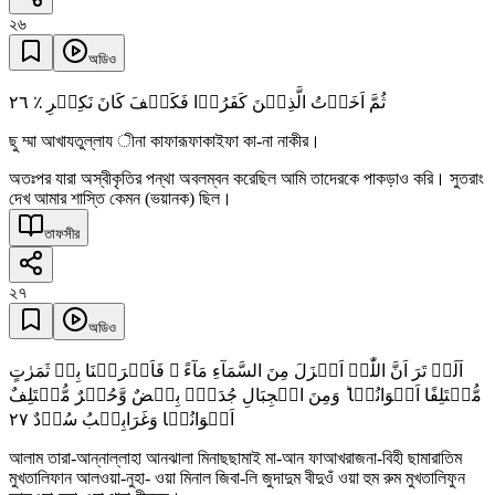
২৬
অডিও
٢٦
ثُمَّ اَخَذۡتُ الَّذِیۡنَ کَفَرُوۡا فَکَیۡفَ کَانَ نَکِیۡرِ ٪
ছু ম্মা আখাযতুল্লায ীনা কাফারূফাকাইফা কা-না নাকীর।
অতঃপর যারা অস্বীকৃতির পন্থা অবলম্বন করেছিল আমি তাদেরকে পাকড়াও করি। সুতরাং
দেখ আমার শাস্তি কেমন (ভয়ানক) ছিল।
তাফসীর
২৭
অডিও
اَلَمۡ تَرَ اَنَّ اللّٰہَ اَنۡزَلَ مِنَ السَّمَآءِ مَآءً ۚ فَاَخۡرَجۡنَا بِہٖ ثَمَرٰتٍ
مُّخۡتَلِفًا اَلۡوَانُہَا ؕ وَمِنَ الۡجِبَالِ جُدَدٌۢ بِیۡضٌ وَّحُمۡرٌ مُّخۡتَلِفٌ
٢٧
اَلۡوَانُہَا وَغَرَابِیۡبُ سُوۡدٌ
আলাম তারা-আন্নাল্লাহা আনঝালা মিনাছছামাই মা-আন ফাআখরাজনা-বিহী ছামারাতিম
মুখতালিফান আলওয়া-নুহা- ওয়া মিনাল জিবা-লি জুদাদুম বীদুওঁ ওয়া হুম রুম মুখতালিফুন