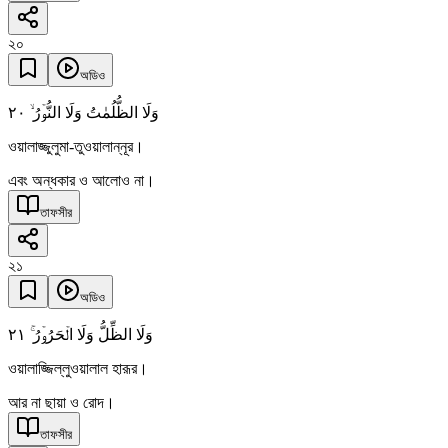
২০
অডিও
٢۰
وَلَا الظُّلُمٰتُ وَلَا النُّوۡرُ ۙ
ওয়ালাজ্জুলুমা-তুওয়ালান্নূর।
এবং অন্ধকার ও আলোও না।
তাফসীর
২১
অডিও
٢١
وَلَا الظِّلُّ وَلَا الۡحَرُوۡرُ ۚ
ওয়ালাজ্জিল্লুওয়ালাল হারূর।
আর না ছায়া ও রোদ।
তাফসীর