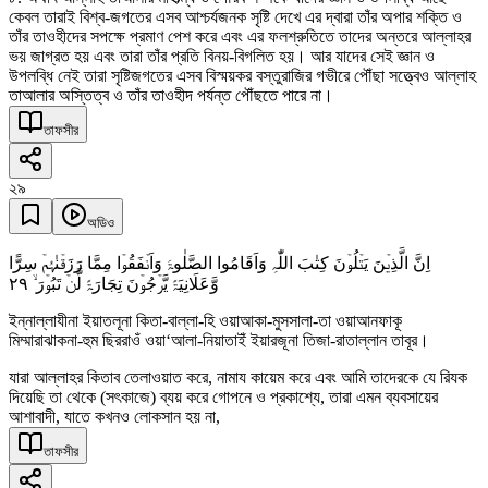
কেবল তারাই বিশ্ব-জগতের এসব আশ্চর্যজনক সৃষ্টি দেখে এর দ্বারা তাঁর অপার শক্তি ও
তাঁর তাওহীদের সপক্ষে প্রমাণ পেশ করে এবং এর ফলশ্রুতিতে তাদের অন্তরে আল্লাহর
ভয় জাগ্রত হয় এবং তারা তাঁর প্রতি বিনয়-বিগলিত হয়। আর যাদের সেই জ্ঞান ও
উপলব্ধি নেই তারা সৃষ্টিজগতের এসব বিস্ময়কর বস্তুরাজির গভীরে পৌঁছা সত্ত্বেও আল্লাহ
তাআলার অস্তিত্ব ও তাঁর তাওহীদ পর্যন্ত পৌঁছতে পারে না।
তাফসীর
২৯
অডিও
اِنَّ الَّذِیۡنَ یَتۡلُوۡنَ کِتٰبَ اللّٰہِ وَاَقَامُوا الصَّلٰوۃَ وَاَنۡفَقُوۡا مِمَّا رَزَقۡنٰہُمۡ سِرًّا
٢٩
وَّعَلَانِیَۃً یَّرۡجُوۡنَ تِجَارَۃً لَّنۡ تَبُوۡرَ ۙ
ইন্নাল্লাযীনা ইয়াতলূনা কিতা-বাল্লা-হি ওয়াআকা-মুসসালা-তা ওয়াআনফাকূ
মিম্মারাঝাকনা-হুম ছিররাওঁ ওয়া‘আলা-নিয়াতাইঁ ইয়ারজূনা তিজা-রাতাল্লান তাবূর।
যারা আল্লাহর কিতাব তেলাওয়াত করে, নামায কায়েম করে এবং আমি তাদেরকে যে রিযক
দিয়েছি তা থেকে (সৎকাজে) ব্যয় করে গোপনে ও প্রকাশ্যে, তারা এমন ব্যবসায়ের
আশাবাদী, যাতে কখনও লোকসান হয় না,
তাফসীর