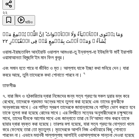
২২
অডিও
وَمَا یَسۡتَوِی الۡاَحۡیَآءُ وَلَا الۡاَمۡوَاتُ ؕ اِنَّ اللّٰہَ یُسۡمِعُ مَنۡ
٢٢
یَّشَآءُ ۚ وَمَاۤ اَنۡتَ بِمُسۡمِعٍ مَّنۡ فِی الۡقُبُوۡرِ
ওয়ামা-ইয়াছতাবিল আহইয়াউ ওয়ালাল আমওয়া-তু ইন্নাল্লা-হা ইউছমি‘উ মাইঁ ইয়াশাউ
ওয়ামাআনতা বিমুছমি‘ইম মান ফিল কুবূর।
এবং সমান হতে পারে না জীবিত ও মৃত। আল্লাহ যাকে ইচ্ছা কথা শুনিয়ে দেন। যারা
৭
কবরে আছে, তুমি তাদেরকে কথা শোনাতে পারবে না।
তাফসীরঃ
৭. যারা জিদ ও হঠকারিতার দ্বারা নিজেদের জন্য সত্য গ্রহণের সকল দুয়ার বন্ধ করে
রেখেছে, তাদেরকে প্রথমত অন্ধের সাথে তুলনা করা হয়েছে এবং তাদের কুফরীকে
অন্ধকারের সাথে। এর শাস্তি স্বরূপ তাদেরকে জাহান্নামের যে শাস্তি ভোগ করতে হবে
তাকে তুলনা করা হয়েছে রোদের সাথে। এর বিপরীতে সত্যের অনুসারীদেরকে চক্ষুষ্মানের
সাথে, তাদের দীনকে আলোর সাথে এবং জান্নাতে তারা যে নি‘আমত লাভ করবে তাকে
ছায়ার দ্বারা ব্যক্ত করা হয়েছে। তারপর বলা হয়েছে, যারা সত্য গ্রহণের যোগ্যতা খতম
করে ফেলেছে তারা তো মৃততুল্য। মৃতদেরকে আপনি নিজ এখতিয়ারে কিছু শোনাতে
পারবেন না। এভাবে মহানবী সাল্লাল্লাহু আলাইহি ওয়াসাল্লামকে সান্তনা দেওয়া হয়েছে