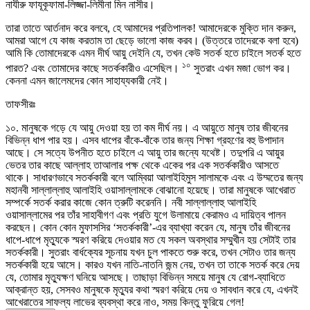
নাযীরু ফাযূকূফামা-লিজ্জা-লিমীনা মিন নাসীর।
তারা তাতে আর্তনাদ করে বলবে, হে আমাদের প্রতিপালক! আমাদেরকে মুক্তি দান করুন,
আমরা আগে যে কাজ করতাম তা ছেড়ে ভালো কাজ করব। (উত্তরে তাদেরকে বলা হবে)
আমি কি তোমাদেরকে এমন দীর্ঘ আয়ু দেইনি যে, তখন কেউ সতর্ক হতে চাইলে সতর্ক হতে
১০
পারত? এবং তোমাদের কাছে সতর্ককারীও এসেছিল।
সুতরাং এখন মজা ভোগ কর।
কেননা এমন জালেমদের কোন সাহায্যকারী নেই।
তাফসীরঃ
১০. মানুষকে গড়ে যে আয়ু দেওয়া হয় তা কম দীর্ঘ নয়। এ আয়ুতে মানুষ তার জীবনের
বিভিন্ন ধাপ পার হয়। এসব ধাপের বাঁকে-বাঁকে তার জন্য শিক্ষা গ্রহণের বহু উপাদান
আছে। সে সত্যে উপনীত হতে চাইলে এ আয়ু তার জন্যে যথেষ্ট। তদুপরি এ আয়ুর
ভেতর তার কাছে আল্লাহ তাআলার পক্ষ থেকে একের পর এক সতর্ককারীও আসতে
থাকে। সাধারণভাবে সতর্ককারী বলে আম্বিয়া আলাইহিমুস সালামকে এবং এ উম্মতের জন্য
মহানবী সাল্লাল্লাহু আলাইহি ওয়াসাল্লামকে বোঝানো হয়েছে। তারা মানুষকে আখেরাত
সম্পর্কে সতর্ক করার কাজে কোন ত্রুটি করেননি। নবী সাল্লাল্লাহু আলাইহি
ওয়াসাল্লামের পর তাঁর সাহাবীগণ এবং প্রতি যুগে উলামায়ে কেরামও এ দায়িত্ব পালন
করছেন। কোন কোন মুফাসসির ‘সতর্ককারী’-এর ব্যাখ্যা করেন যে, মানুষ তাঁর জীবনের
ধাপে-ধাপে মৃত্যুকে স্মরণ করিয়ে দেওয়ার মত যে সকল অবস্থার সম্মুখীন হয় সেটাই তার
সতর্ককারী। সুতরাং বার্ধক্যের সূচনায় যখন চুল পাকতে শুরু করে, তখন সেটাও তার জন্য
সতর্ককারী হয়ে আসে। কারও যখন নাতি-নাতনি জন্ম নেয়, তখন তা তাকে সতর্ক করে দেয়
যে, তোমার মৃত্যুক্ষণ ঘনিয়ে আসছে। তাছাড়া বিভিন্ন সময়ে মানুষ যে রোগ-ব্যাধিতে
আক্রান্ত হয়, সেসবও মানুষকে মৃত্যুর কথা স্মরণ করিয়ে দেয় ও সাবধান করে যে, এখনই
আখেরাতের সাফল্য লাভের ব্যবস্থা করে নাও, সময় কিন্তু ফুরিয়ে গেল!