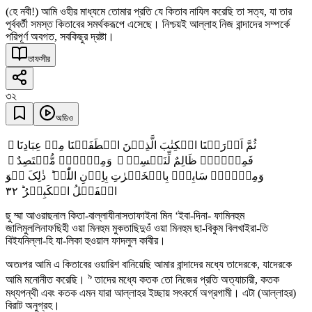
(হে নবী!) আমি ওহীর মাধ্যমে তোমার প্রতি যে কিতাব নাযিল করেছি তা সত্য, যা তার
পূর্ববর্তী সমস্ত কিতাবের সমর্থকরূপে এসেছে। নিশ্চয়ই আল্লাহ নিজ বান্দাদের সম্পর্কে
পরিপূর্ণ অবগত, সবকিছুর দ্রষ্টা।
তাফসীর
৩২
অডিও
ثُمَّ اَوۡرَثۡنَا الۡکِتٰبَ الَّذِیۡنَ اصۡطَفَیۡنَا مِنۡ عِبَادِنَا ۚ
فَمِنۡہُمۡ ظَالِمٌ لِّنَفۡسِہٖ ۚ وَمِنۡہُمۡ مُّقۡتَصِدٌ ۚ
وَمِنۡہُمۡ سَابِقٌۢ بِالۡخَیۡرٰتِ بِاِذۡنِ اللّٰہِ ؕ ذٰلِکَ ہُوَ
٣٢
الۡفَضۡلُ الۡکَبِیۡرُ ؕ
ছু ম্মা আওরাছনাল কিতা-বাল্লাযীনাসতাফাইনা মিন ‘ইবা-দিনা- ফামিনহুম
জালিমুললিনাফছিহী ওয়া মিনহুম মুকতাছিদুওঁ ওয়া মিনহুম ছা-বিকুম বিলখাইরা-তি
বিইযনিল্লা-হি যা-লিকা হুওয়াল ফাদলুল কাবীর।
অতঃপর আমি এ কিতাবের ওয়ারিশ বানিয়েছি আমার বান্দাদের মধ্যে তাদেরকে, যাদেরকে
৯
আমি মনোনীত করেছি।
তাদের মধ্যে কতক তো নিজের প্রতি অত্যাচারী, কতক
মধ্যপন্থী এবং কতক এমন যারা আল্লাহর ইচ্ছায় সৎকর্মে অগ্রগামী। এটা (আল্লাহর)
বিরাট অনুগ্রহ।