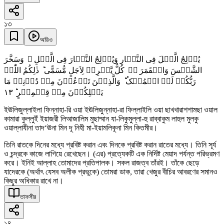
১৩
অডিও
یُوۡلِجُ الَّیۡلَ فِی النَّہَارِ وَیُوۡلِجُ النَّہَارَ فِی الَّیۡلِ ۙ وَسَخَّرَ
الشَّمۡسَ وَالۡقَمَرَ ۫ۖ کُلٌّ یَّجۡرِیۡ لِاَجَلٍ مُّسَمًّی ؕ ذٰلِکُمُ اللّٰہُ
رَبُّکُمۡ لَہُ الۡمُلۡکُ ؕ وَالَّذِیۡنَ تَدۡعُوۡنَ مِنۡ دُوۡنِہٖ مَا
١٣
یَمۡلِکُوۡنَ مِنۡ قِطۡمِیۡرٍ ؕ
ইঊলিজুল্লাইলা ফিন্নাহা-রি ওয়া ইঊলিজুন্নাহা-রা ফিল্লাইলি ওয়া ছাখখারাশশামছা ওয়াল
কামারা কুল্লুইঁ ইয়াজরী লিআজালিম মুছাম্মান যা-লিকুমুল্লা-হু রাব্বাকুম লাহুল মুলকু
ওয়াল্লাযীনা তাদ‘ঊনা মিন দূ নিহী মা-ইয়ামলিকূনা মিন কিতমীর।
তিনি রাতকে দিনের মধ্যে প্রবিষ্ট করান এবং দিনকে প্রবিষ্ট করান রাতের মধ্যে। তিনি সূর্য
ও চন্দ্রকে কাজে লাগিয়ে রেখেছেন। (এর) প্রত্যেকটি এক নির্দিষ্ট মেয়াদ পর্যন্ত পরিভ্রমণ
করে। ইনিই আল্লাহ তোমাদের প্রতিপালক। সকল রাজত্ব তাঁরই। তাঁকে ছেড়ে
যাদেরকে (অর্থাৎ যেসব অলীক প্রভুকে) তোমরা ডাক, তারা খেজুর বীচির আবরণের সমানও
কিছুর অধিকার রাখে না।
তাফসীর
১৪