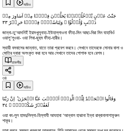
অডিও
جَنّٰتُ عَدۡنٍ یَّدۡخُلُوۡنَہَا یُحَلَّوۡنَ فِیۡہَا مِنۡ اَسَاوِرَ مِنۡ
٣٣
ذَہَبٍ وَّلُؤۡلُؤًا ۚ وَلِبَاسُہُمۡ فِیۡہَا حَرِیۡرٌ
জান্না-তু‘আদনিইঁ ইয়াদখুলূনাহা-ইউহাল্লাওনা ফীহা-মিন আছা-বিরা মিন যাহাবিওঁ
ওয়ালু’লুওয়া- ওয়া লিবা-ছুহুম ফীহা-হারীর।
স্থায়ী বসবাসের জান্নাত, যাতে তারা প্রবেশ করবে। সেখানে তাদেরকে সোনার বালা ও
মোতির দ্বারা অলংকৃত করা হবে আর সেখানে তাদের পোশাক হবে রেশম।
তাফসীর
৩৪
অডিও
وَقَالُوا الۡحَمۡدُ لِلّٰہِ الَّذِیۡۤ اَذۡہَبَ عَنَّا الۡحَزَنَ ؕ اِنَّ رَبَّنَا
٣٤
لَغَفُوۡرٌ شَکُوۡرُۨ ۙ
ওয়া কা-লুল হামদুলিল্লা-হিল্লাযী আযহাবা ‘আন্নাল হাঝানা ইন্না রাব্বানালাগাফূরুন
শাকূর।
তারা বলবে, সমস্ত প্রশংসা আল্লাহর, যিনি আমাদের থেকে সমস্ত দুঃখ দূর করেছেন।