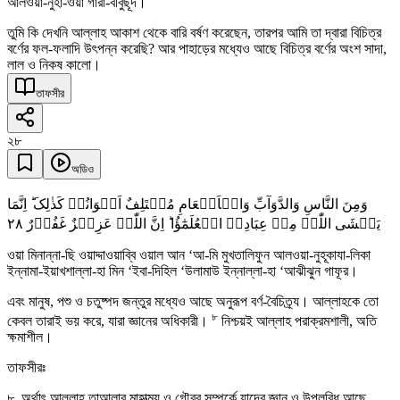
আলওয়া-নুহা-ওয়া গারা-বীবুছূদ।
তুমি কি দেখনি আল্লাহ আকাশ থেকে বারি বর্ষণ করেছেন, তারপর আমি তা দ্বারা বিচিত্র
বর্ণের ফল-ফলাদি উৎপন্ন করেছি? আর পাহাড়ের মধ্যেও আছে বিচিত্র বর্ণের অংশ সাদা,
লাল ও নিকষ কালো।
তাফসীর
২৮
অডিও
وَمِنَ النَّاسِ وَالدَّوَآبِّ وَالۡاَنۡعَامِ مُخۡتَلِفٌ اَلۡوَانُہٗ کَذٰلِکَ ؕ اِنَّمَا
٢٨
یَخۡشَی اللّٰہَ مِنۡ عِبَادِہِ الۡعُلَمٰٓؤُا ؕ اِنَّ اللّٰہَ عَزِیۡزٌ غَفُوۡرٌ
ওয়া মিনান্না-ছি ওয়াদ্দাওয়াব্বি ওয়াল আন ‘আ-মি মুখতালিফুন আলওয়া-নুহূকাযা-লিকা
ইন্নামা-ইয়াখশাল্লা-হা মিন ‘ইবা-দিহিল ‘উলামাউ ইন্নাল্লা-হা ‘আঝীঝুন গাফূর।
এবং মানুষ, পশু ও চতুষ্পদ জন্তুর মধ্যেও আছে অনুরূপ বর্ণ-বৈচিত্র্য। আল্লাহকে তো
৮
কেবল তারাই ভয় করে, যারা জ্ঞানের অধিকারী।
নিশ্চয়ই আল্লাহ পরাক্রমশালী, অতি
ক্ষমাশীল।
তাফসীরঃ
৮. অর্থাৎ আল্লাহ তাআলার মাহাত্ম্য ও গৌরব সম্পর্কে যাদের জ্ঞান ও উপলব্ধি আছে