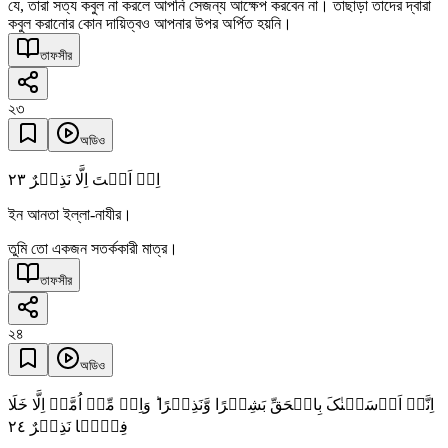
যে, তারা সত্য কবুল না করলে আপনি সেজন্য আক্ষেপ করবেন না। তাছাড়া তাদের দ্বারা
কবুল করানোর কোন দায়িত্বও আপনার উপর অর্পিত হয়নি।
তাফসীর
২৩
অডিও
٢٣
اِنۡ اَنۡتَ اِلَّا نَذِیۡرٌ
ইন আনতা ইল্লা-নাযীর।
তুমি তো একজন সতর্ককারী মাত্র।
তাফসীর
২৪
অডিও
اِنَّاۤ اَرۡسَلۡنٰکَ بِالۡحَقِّ بَشِیۡرًا وَّنَذِیۡرًا ؕ وَاِنۡ مِّنۡ اُمَّۃٍ اِلَّا خَلَا
٢٤
فِیۡہَا نَذِیۡرٌ