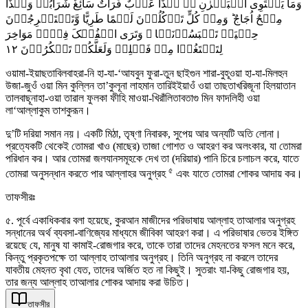
وَمَا یَسۡتَوِی الۡبَحۡرٰنِ ٭ۖ ہٰذَا عَذۡبٌ فُرَاتٌ سَآئِغٌ شَرَابُہٗ وَہٰذَا
مِلۡحٌ اُجَاجٌ ؕ وَمِنۡ کُلٍّ تَاۡکُلُوۡنَ لَحۡمًا طَرِیًّا وَّتَسۡتَخۡرِجُوۡنَ
حِلۡیَۃً تَلۡبَسُوۡنَہَا ۚ وَتَرَی الۡفُلۡکَ فِیۡہِ مَوَاخِرَ
١٢
لِتَبۡتَغُوۡا مِنۡ فَضۡلِہٖ وَلَعَلَّکُمۡ تَشۡکُرُوۡنَ
ওয়ামা-ইয়াছতাবিলবাহরা-নি হা-যা-‘আযবুন ফুরা-তুন ছাইগুন শারা-বুহূওয়া হা-যা-মিলহুন
উজা-জুওঁ ওয়া মিন কুল্লিন তা’কুলূনা লাহমান তারিইইয়াওঁ ওয়া তাছতাখরিজূনা হিলয়াতান
তালবাছূনাহা-ওয়া তারাল ফুলকা ফীহি মাওয়া-খিরাঁলিতাবতাগু মিন ফাদলিহী ওয়া
লা‘আল্লাকুম তাশকুরূন।
দু’টি দরিয়া সমান নয়। একটি মিঠা, তৃষ্ণা নিবারক, সুপেয় আর অন্যটি অতি লোনা।
প্রত্যেকটি থেকেই তোমরা খাও (মাছের) তাজা গোশত ও আহরণ কর অলংকার, যা তোমরা
পরিধান কর। আর তোমরা জলযানসমূহকে দেখ তা (দরিয়ার) পানি চিরে চলাচল করে, যাতে
৫
তোমরা অনুসন্ধান করতে পার আল্লাহর অনুগ্রহ
এবং যাতে তোমরা শোকর আদায় কর।
তাফসীরঃ
৫. পূর্বে একাধিকবার বলা হয়েছে, কুরআন মাজীদের পরিভাষায় আল্লাহ তাআলার অনুগ্রহ
সন্ধানের অর্থ ব্যবসা-বাণিজ্যের মাধ্যমে জীবিকা আহরণ করা। এ পরিভাষার ভেতর ইঙ্গিত
রয়েছে যে, মানুষ যা কামাই-রোজগার করে, তাকে তারা তাদের মেহনতের ফসল মনে করে,
কিন্তু প্রকৃতপক্ষে তা আল্লাহ তাআলার অনুগ্রহ। তিনি অনুগ্রহ না করলে তাদের
যাবতীয় মেহনত বৃথা যেত, তাদের অর্জিত হত না কিছুই। সুতরাং যা-কিছু রোজগার হয়,
তার জন্য আল্লাহ তাআলার শোকর আদায় করা উচিত।
তাফসীর