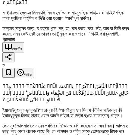
٢
الۡحَکِیۡمُ
মা ইয়াফতাহিল্লা-হু লিন্না-ছি মির রাহমাতিন ফালা-মুম ছিকা লাহা- ওয়া মা-ইউমছিক
ফালা-মুরছিলা লাহূমিম বা‘দিহী ওয়া হুওয়াল ‘আঝীঝুল হাকীম।
আল্লাহ মানুষের জন্য যে রহমত খুলে দেন, তা রোধ করার কেউ নেই, আর যা তিনি রুদ্ধ
করেন, এমন কেউ নেই যে তারপর তা উন্মুক্ত করতে পারে। তিনিই পরাক্রমশালী,
প্রজ্ঞাময়।
তাফসীর
৩
অডিও
یٰۤاَیُّہَا النَّاسُ اذۡکُرُوۡا نِعۡمَتَ اللّٰہِ عَلَیۡکُمۡ ؕ ہَلۡ مِنۡ
خَالِقٍ غَیۡرُ اللّٰہِ یَرۡزُقُکُمۡ مِّنَ السَّمَآءِ وَالۡاَرۡضِ ؕ لَاۤ اِلٰہَ
٣
اِلَّا ہُوَ ۫ۖ فَاَنّٰی تُؤۡفَکُوۡنَ
ইয়াআইয়ুহান্না-ছুযকুরূনি‘মাতাল্লা-হি ‘আলাইকুম হাল মিন খা-লিকিন গাইরুল্লা-হি
ইয়ারঝুকুকুম মিনাছ ছামাই ওয়াল আরদি লাইলা-হা ইল্লা-হুওয়া ফাআন্নাতু’ফাকূন।
হে মানুষ! আল্লাহ তোমাদের প্রতি যে নি‘আমত বর্ষণ করেছেন তা স্মরণ কর। আল্লাহ
ছাড়া আর কোন খালেক আছে কি, যে আসমান ও যমীন থেকে তোমাদেরকে রিযক দান