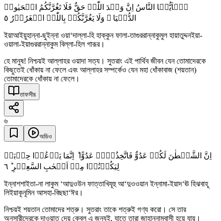
یٰۤاَیُّہَا النَّاسُ اِنَّ وَعۡدَ اللّٰہِ حَقٌّ فَلَا تَغُرَّنَّکُمُ الۡحَیٰوۃُ
٥
الدُّنۡیَا ٝ وَلَا یَغُرَّنَّکُمۡ بِاللّٰہِ الۡغَرُوۡرُ
ইয়াআইয়ুহান্না-ছুইন্না ওয়া‘দাল্লা-হি হাক্কুন ফালা-তাগুররান্নাকুমুল হায়াতুদ্দনইয়া-
ওয়ালা-ইয়াগুররান্নাকুম বিল্লা-হিল গারূর।
হে মানুষ! নিশ্চয়ই আল্লাহর ওয়াদা সত্য। সুতরাং এই পার্থিব জীবন যেন তোমাদেরকে
কিছুতেই ধোঁকায় না ফেলে এবং আল্লাহর সম্পর্কেও যেন মহা ধোঁকাবাজ (শয়তান)
তোমাদেরকে ধোঁকায় না ফেলে।
তাফসীর
৬
অডিও
اِنَّ الشَّیۡطٰنَ لَکُمۡ عَدُوٌّ فَاتَّخِذُوۡہُ عَدُوًّا ؕ اِنَّمَا یَدۡعُوۡا حِزۡبَہٗ
٦
لِیَکُوۡنُوۡا مِنۡ اَصۡحٰبِ السَّعِیۡرِ ؕ
ইন্নাশশাইতা-না লাকুম ‘আদুওউন ফাত্তাখিযূহু আ‘দুওওয়ান ইন্নামা-ইয়াদ‘ঊ হিঝবাহূ
লিইয়াকূনূমিন আসহা-বিছছা‘ঈর।
নিশ্চয়ই শয়তান তোমাদের শত্রু। সুতরাং তাকে শত্রুই গণ্য করো। সে তার
অনুসারীদেরকে দাওয়াত দেয় কেবল এ জন্যই, যাতে তারা জাহান্নামবাসী হয়ে যায়।