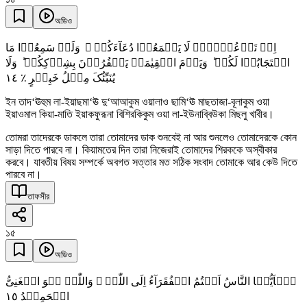
অডিও
اِنۡ تَدۡعُوۡہُمۡ لَا یَسۡمَعُوۡا دُعَآءَکُمۡ ۚ وَلَوۡ سَمِعُوۡا مَا
اسۡتَجَابُوۡا لَکُمۡ ؕ وَیَوۡمَ الۡقِیٰمَۃِ یَکۡفُرُوۡنَ بِشِرۡکِکُمۡ ؕ وَلَا
١٤
یُنَبِّئُکَ مِثۡلُ خَبِیۡرٍ ٪
ইন তাদ‘ঊহুম লা-ইয়াছমা‘ঊ দু‘আআকুম ওয়ালাও ছামি‘ঊ মাছতাজা-বূলাকুম ওয়া
ইয়াওমাল কিয়া-মাতি ইয়াকফুরূনা বিশিরকিকুম ওয়া লা-ইউনাব্বিউকা মিছলু খাবীর।
তোমরা তাদেরকে ডাকলে তারা তোমাদের ডাক শুনবেই না আর শুনলেও তোমাদেরকে কোন
সাড়া দিতে পারবে না। কিয়ামতের দিন তারা নিজেরাই তোমাদের শিরককে অস্বীকার
করবে। যাবতীয় বিষয় সম্পর্কে অবগত সত্তার মত সঠিক সংবাদ তোমাকে আর কেউ দিতে
পারবে না।
তাফসীর
১৫
অডিও
یٰۤاَیُّہَا النَّاسُ اَنۡتُمُ الۡفُقَرَآءُ اِلَی اللّٰہِ ۚ وَاللّٰہُ ہُوَ الۡغَنِیُّ
١٥
الۡحَمِیۡدُ