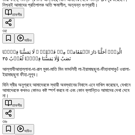
নিশ্চয়ই আমাদের প্রতিপালক অতি ক্ষমাশীল, অত্যন্ত গুণগ্রাহী।
তাফসীর
৩৫
অডিও
الَّذِیۡۤ اَحَلَّنَا دَارَ الۡمُقَامَۃِ مِنۡ فَضۡلِہٖ ۚ لَا یَمَسُّنَا فِیۡہَا
٣٥
نَصَبٌ وَّلَا یَمَسُّنَا فِیۡہَا لُغُوۡبٌ
আল্লাযীআহাল্লানা-দা-রাল মুকা-মাতি মিন ফাদলিহী লা-ইয়ামাছছুনা-ফীহানাসাবুওঁ ওয়ালা-
ইয়ামাছছুনা ফীহা-লুগূব।
যিনি স্বীয় অনুগ্রহে আমাদেরকে স্থায়ী অবস্থানের নিবাসে এনে দাখিল করেছেন, যেখানে
আমাদেরকে কখনও কোনও কষ্ট স্পর্শ করবে না এবং কোন ক্লান্তিও আমাদের দেখা দেবে
না।
তাফসীর
৩৬
অডিও