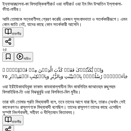
ইন্নাআরছালনা-কা বিলহাক্কিবাশীরাওঁ ওয়া নাযীরাওঁ ওয়া ইম মিন উম্মাতিন ইল্লাখালা-
ফীহা-নাযীর।
আমি তোমাকে সত্যবাণীসহ প্রেরণ করেছি একজন সুসংবাদদাতা ও সতর্ককারীরূপে। এমন
কোন জাতি নেই, যাদের কাছে কোন সতর্ককারী আসেনি।
তাফসীর
২৫
অডিও
وَاِنۡ یُّکَذِّبُوۡکَ فَقَدۡ کَذَّبَ الَّذِیۡنَ مِنۡ قَبۡلِہِمۡ ۚ
٢٥
جَآءَتۡہُمۡ رُسُلُہُمۡ بِالۡبَیِّنٰتِ وَبِالزُّبُرِ وَبِالۡکِتٰبِ الۡمُنِیۡرِ
ওয়া ইয়ঁইউকাযযিবূকা ফাকাদ কাযযাবাল্লাযীনা মিন কাবলিহিম জাআতহুম রুছুলহুম
বিলবাইয়িনা-তি ওয়া বিঝঝুবুরি ওয়া বিলকিতা-বিল মুনীর।
তারা যদি তোমার প্রতি মিথ্যাবাদী বলে, তবে তাদের আগে যারা ছিল, তারাও (অর্থাৎ সেই
কাফেরগণও রাসূলগণকে মিথ্যাবাদী বলেছিল। তাদের রাসূলগণ তাদের কাছে এসেছিল
সুস্পষ্ট নিদর্শনাবলী, সহীফা ও দীপ্তিমান কিতাবসহ।
তাফসীর