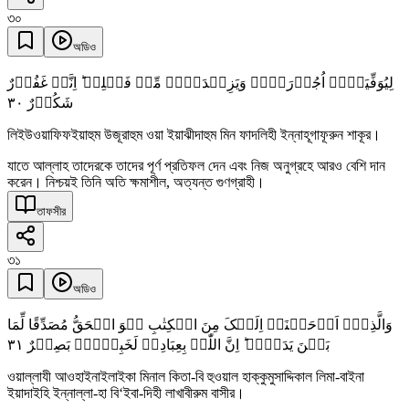
৩০
অডিও
لِیُوَفِّیَہُمۡ اُجُوۡرَہُمۡ وَیَزِیۡدَہُمۡ مِّنۡ فَضۡلِہٖ ؕ اِنَّہٗ غَفُوۡرٌ
٣۰
شَکُوۡرٌ
লিইউওয়াফিফইয়াহুম উজূরাহুম ওয়া ইয়াঝীদাহুম মিন ফাদলিহী ইন্নাহূগাফূরুন শাকূর।
যাতে আল্লাহ তাদেরকে তাদের পূর্ণ প্রতিফল দেন এবং নিজ অনুগ্রহে আরও বেশি দান
করেন। নিশ্চয়ই তিনি অতি ক্ষমাশীল, অত্যন্ত গুণগ্রাহী।
তাফসীর
৩১
অডিও
وَالَّذِیۡۤ اَوۡحَیۡنَاۤ اِلَیۡکَ مِنَ الۡکِتٰبِ ہُوَ الۡحَقُّ مُصَدِّقًا لِّمَا
٣١
بَیۡنَ یَدَیۡہِ ؕ اِنَّ اللّٰہَ بِعِبَادِہٖ لَخَبِیۡرٌۢ بَصِیۡرٌ
ওয়াল্লাযী আওহাইনাইলাইকা মিনাল কিতা-বি হুওয়াল হাক্কুমুসাদ্দিকাল লিমা-বাইনা
ইয়াদাইহি ইন্নাল্লা-হা বি‘ইবা-দিহী লাখাবীরুম বাসীর।