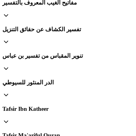
مفاتيح الغيب المعروف بالتفسير
تفسير الكشاف عن حقائق التنزيل
تنوير المقباس من تفسير بن عباس
الدر المنثور للسيوطي
Tafsir Ibn Katheer
Tafsir Ma'ariful Quran