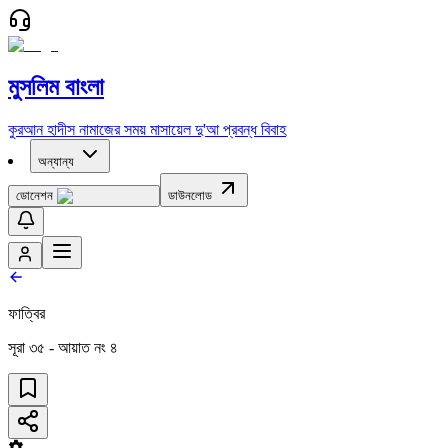
মুসলিম বাংলা
কুরআন
হাদীস
নামাজের সময়
মাসায়েল
দু'আ
প্রবন্ধ
বিবাহ
অন্যান্য
ডোনেশন
ডাউনলোড
ফাত্বির
সূরা
৩৫
- আয়াত নং
৪