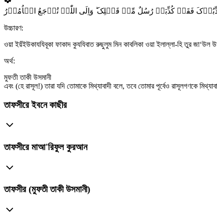
َذِّبُوۡکَ فَقَدۡ کُذِّبَتۡ رُسُلٌ مِّنۡ قَبۡلِکَ ؕ وَاِلَی اللّٰہِ تُرۡجَعُ الۡاُمُوۡرُ
উচ্চারণ:
ওয়া ইয়ঁইউকাযযিবূকা ফাকাদ কুযযিবাত রুছুলুম মিন কাবলিকা ওয়া ইলাল্লা-হি তুর জা‘উল 
অর্থ:
মুফতী তাকী উসমানী
এবং (হে রাসূল!) তারা যদি তোমাকে মিথ্যাবাদী বলে, তবে তোমার পূর্বেও রাসূলগণকে মিথ্
তাফসীরে ইবনে কাছীর
তাফসীরে মাআ'রিফুল কুরআন
তাফসীর (মুফতী তাকী উসমানী)