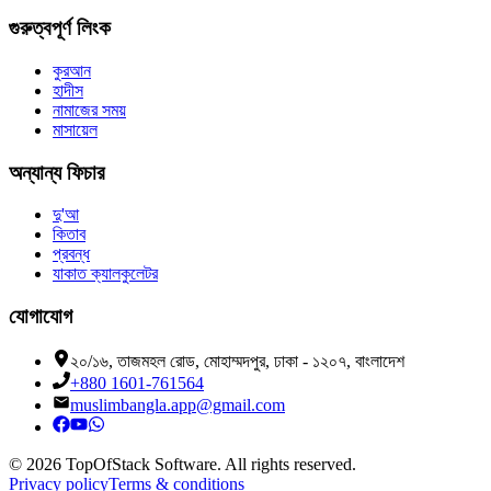
গুরুত্বপূর্ণ লিংক
কুরআন
হাদীস
নামাজের সময়
মাসায়েল
অন্যান্য ফিচার
দু'আ
কিতাব
প্রবন্ধ
যাকাত ক্যালকুলেটর
যোগাযোগ
২০/১৬, তাজমহল রোড, মোহাম্মদপুর, ঢাকা - ১২০৭, বাংলাদেশ
+880 1601-761564
muslimbangla.app@gmail.com
©
2026
TopOfStack Software. All rights reserved.
Privacy policy
Terms & conditions