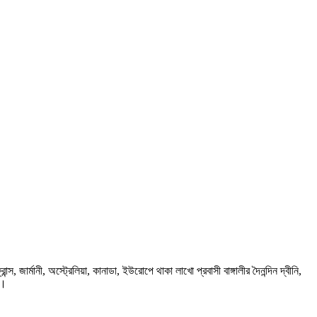
ার্মানী, অস্ট্রেলিয়া, কানাডা, ইউরোপে থাকা লাখো প্রবাসী বাঙ্গালীর দৈনন্দিন দ্বীনি,
প।