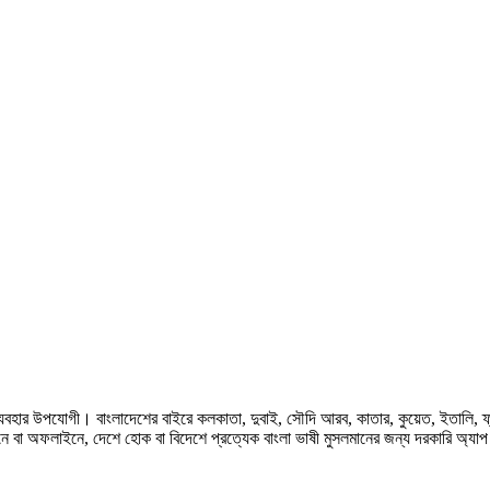
হার উপযোগী। বাংলাদেশের বাইরে কলকাতা, দুবাই, সৌদি আরব, কাতার, কুয়েত, ইতালি, ফ্রান্স, জ
ে বা অফলাইনে, দেশে হোক বা বিদেশে প্রত্যেক বাংলা ভাষী মুসলমানের জন্য দরকারি অ্যা