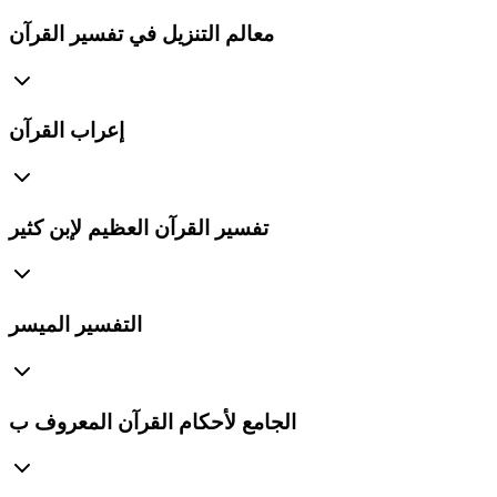
معالم التنزيل في تفسير القرآن
إعراب القرآن
تفسير القرآن العظيم لإبن كثير
التفسير الميسر
الجامع لأحكام القرآن المعروف ب