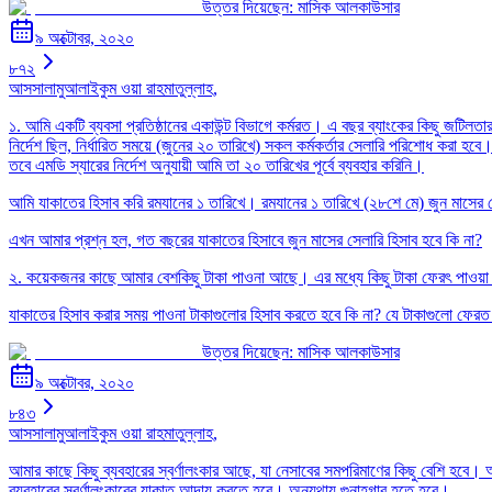
উত্তর দিয়েছেন:
মাসিক আলকাউসার
৯ অক্টোবর, ২০২০
৮৭২
আসসালামুআলাইকুম ওয়া রাহমাতুল্লাহ,
১. আমি একটি ব্যবসা প্রতিষ্ঠানের একাউন্ট বিভাগে কর্মরত। এ বছর ব্যাংকের কিছু জটিল
নির্দেশ ছিল, নির্ধারিত সময়ে (জুনের ২০ তারিখে) সকল কর্মকর্তার সেলারি পরিশোধ করা 
তবে এমডি স্যারের নির্দেশ অনুযায়ী আমি তা ২০ তারিখের পূর্বে ব্যবহার করিনি।
আমি যাকাতের হিসাব করি রমযানের ১ তারিখে। রমযানের ১ তারিখে (২৮শে মে) জুন মাসের স
এখন আমার প্রশ্ন হল, গত বছরের যাকাতের হিসাবে জুন মাসের সেলারি হিসাব হবে কি না?
২. কয়েকজনর কাছে আমার বেশকিছু টাকা পাওনা আছে। এর মধ্যে কিছু টাকা ফেরৎ পাওয়া 
যাকাতের হিসাব করার সময় পাওনা টাকাগুলোর হিসাব করতে হবে কি না? যে টাকাগুলো ফের
উত্তর দিয়েছেন:
মাসিক আলকাউসার
৯ অক্টোবর, ২০২০
৮৪৩
আসসালামুআলাইকুম ওয়া রাহমাতুল্লাহ,
আমার কাছে কিছু ব্যবহারের স্বর্ণালংকার আছে, যা নেসাবের সমপরিমাণের কিছু বেশি হবে।
ব্যবহারের স্বর্ণালংকারের যাকাত আদায় করতে হবে। অন্যথায় গুনাহগার হতে হবে।