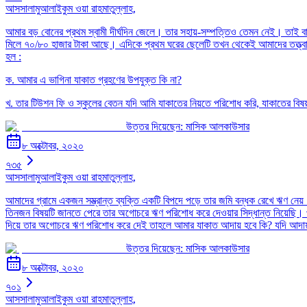
আসসালামুআলাইকুম ওয়া রাহমাতুল্লাহ,
আমার বড় বোনের প্রথম স্বামী দীর্ঘদিন জেলে। তার সহায়-সম্পত্তিও তেমন নেই। তাই বাধ
মিলে ৭০/৮০ হাজার টাকা আছে। এদিকে প্রথম ঘরের ছেলেটি তখন থেকেই আমাদের তত্ত্বা
হল :
ক. আমার এ ভাগিনা যাকাত গ্রহণের উপযুক্ত কি না?
খ. তার টিউশন ফি ও স্কুলের বেতন যদি আমি যাকাতের নিয়তে পরিশোধ করি, যাকাতের বিষ
উত্তর দিয়েছেন:
মাসিক আলকাউসার
৮ অক্টোবর, ২০২০
৭৩৫
আসসালামুআলাইকুম ওয়া রাহমাতুল্লাহ,
আমাদের গ্রামে একজন সম্ভ্রান্ত ব্যক্তি একটি বিপদে পড়ে তার জমি বন্ধক রেখে ঋণ ন
তিনজন বিষয়টি জানতে পেরে তার অগোচরে ঋণ পরিশোধ করে দেওয়ার সিদ্ধান্ত নিয়েছি। 
দিয়ে তার অগোচরে ঋণ পরিশোধ করে দেই তাহলে আমার যাকাত আদায় হবে কি? যদি আদায় না
উত্তর দিয়েছেন:
মাসিক আলকাউসার
৮ অক্টোবর, ২০২০
৭০১
আসসালামুআলাইকুম ওয়া রাহমাতুল্লাহ,