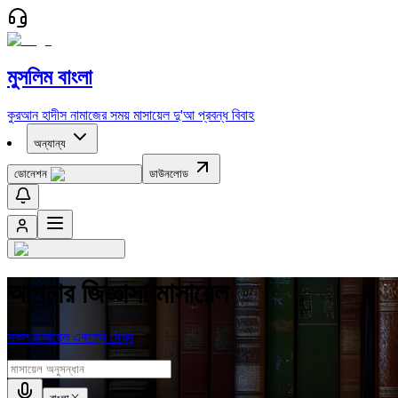
মুসলিম বাংলা
কুরআন
হাদীস
নামাজের সময়
মাসায়েল
দু'আ
প্রবন্ধ
বিবাহ
অন্যান্য
ডোনেশন
ডাউনলোড
আপনার জিজ্ঞাসা/মাসায়েল
সকল মাসায়েল একত্রে দেখুন