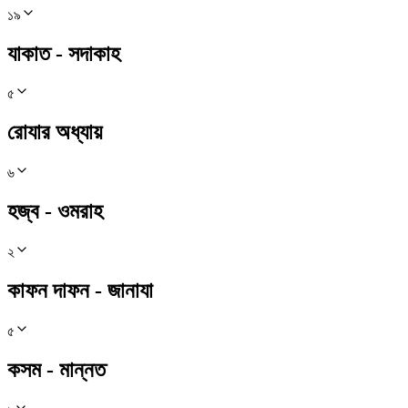
১৯
যাকাত - সদাকাহ
৫
রোযার অধ্যায়
৬
হজ্ব - ওমরাহ
২
কাফন দাফন - জানাযা
৫
কসম - মান্নত