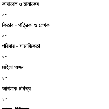
ফাযায়েল ও মানাকেব
৩
কিতাব - পত্রিকা ও লেখক
৩
পরিবার - সামাজিকতা
৭
মহিলা অঙ্গন
২
আখলাক-চরিত্র
২