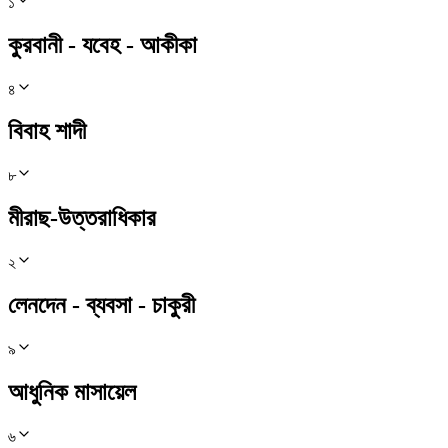
১
কুরবানী - যবেহ - আকীকা
৪
বিবাহ শাদী
৮
মীরাছ-উত্তরাধিকার
২
লেনদেন - ব্যবসা - চাকুরী
৯
আধুনিক মাসায়েল
৬