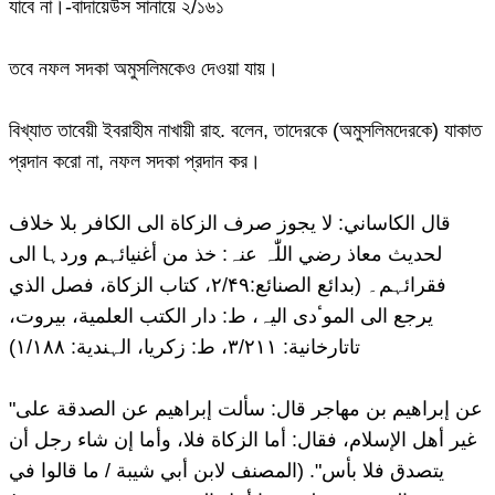
যাবে না।-বাদায়েউস সানায়ে ২/১৬১
তবে নফল সদকা অমুসলিমকেও দেওয়া যায়।
বিখ্যাত তাবেয়ী ইবরাহীম নাখায়ী রাহ. বলেন, তাদেরকে (অমুসলিমদেরকে) যাকাত
প্রদান করো না, নফল সদকা প্রদান কর।
قال الکاساني: لا یجوز صرف الزکاة الی الکافر بلا خلاف
لحدیث معاذ رضي اللّٰہ عنہ: خذ من أغنیائہم وردہا الی
فقرائہم۔ (بدائع الصنائع:۲/۴۹، کتاب الزکاة، فصل الذي
یرجع الی الموٴدی الیہ، ط: دار الکتب العلمیة، بیروت،
تاتارخانیة: ۳/۲۱۱، ط: زکریا، الہندیة: ۱/۱۸۸)
"عن إبراهیم بن مهاجر قال: سألت إبراهیم عن الصدقة علی
غیر أهل الإسلام، فقال: أما الزکاة فلا، وأما إن شاء رجل أن
یتصدق فلا بأس". (المصنف لابن أبي شیبة / ما قالوا في