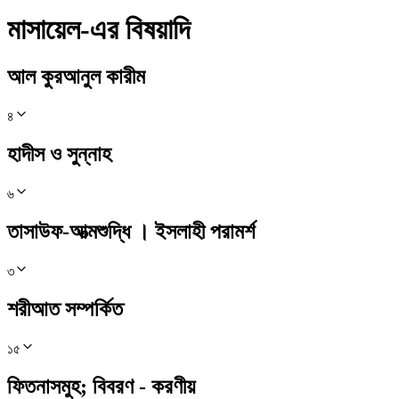
মাসায়েল-এর বিষয়াদি
আল কুরআনুল কারীম
৪
হাদীস ও সুন্নাহ
৬
তাসাউফ-আত্মশুদ্ধি । ইসলাহী পরামর্শ
৩
শরীআত সম্পর্কিত
১৫
ফিতনাসমুহ; বিবরণ - করণীয়