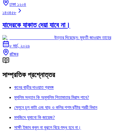
ঢাকা ১২০৪
১৪৩৪৫৮
যাদেরকে যাকাত দেয়া যাবে না।
উত্তর দিয়েছেন:
মুফতী জাওয়াদ তাহের
৮ মার্চ, ২০২৬
রাজৈর
সাম্প্রতিক প্রশ্নোত্তর
কনের বাড়ীর দাওয়াত প্রসঙ্গ
মুসলিম সন্তান কি অমুসলিম পিতামাতার মিরাস পাবে?
সেলুনে চুল কাটা এবং ঘাড় ও কলির পশম ছাঁটার শরয়ী বিধান
মসজিদে ঘুমানো কি জায়েজ?
সাক্ষী ইজাব কবুল না বুঝলে বিয়ে শুদ্ধ হবে না।