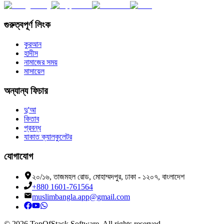
গুরুত্বপূর্ণ লিংক
কুরআন
হাদীস
নামাজের সময়
মাসায়েল
অন্যান্য ফিচার
দু'আ
কিতাব
প্রবন্ধ
যাকাত ক্যালকুলেটর
যোগাযোগ
২০/১৬, তাজমহল রোড, মোহাম্মদপুর, ঢাকা - ১২০৭, বাংলাদেশ
+880 1601-761564
muslimbangla.app@gmail.com
©
2026
TopOfStack Software. All rights reserved.