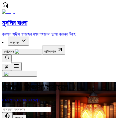
মুসলিম বাংলা
কুরআন
হাদীস
নামাজের সময়
মাসায়েল
দু'আ
প্রবন্ধ
বিবাহ
অন্যান্য
ডোনেশন
ডাউনলোড
আপনার জিজ্ঞাসা/মাসায়েল
সকল মাসায়েল একত্রে দেখুন