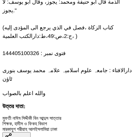
الذمة قال أبو حنيفة ومحمد: يجوز، وقال أبو يوسف: لا
يجوز."
(كتاب الزكاة ،فصل في الذي يرجع الى المؤدى إليه
،ج:2،ص:49،ط:دارالكتب العلمية )
فتوی نمبر : 144405100326
دارالافتاء : جامعہ علوم اسلامیہ علامہ محمد یوسف بنوری
ٹاؤن
والله اعلم بالصواب
উত্তর দাতা:
মুফতী নাঈম সিদ্দীকী বিন আব্দুস সাত্তার
শিক্ষক, হাদীস ও ফিকহ বিভাগ
মারকাযুশ শরীয়াহ আলইসলামিয়া ঢাকা