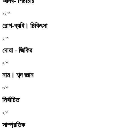
আদব- শিষ্টাচার
১২
রোগ-ব্যধি। চিকিৎসা
২
দোয়া - জিকির
২
নাম। শব্দ জ্ঞান
৩
নির্বাচিত
২
সাম্প্রতিক