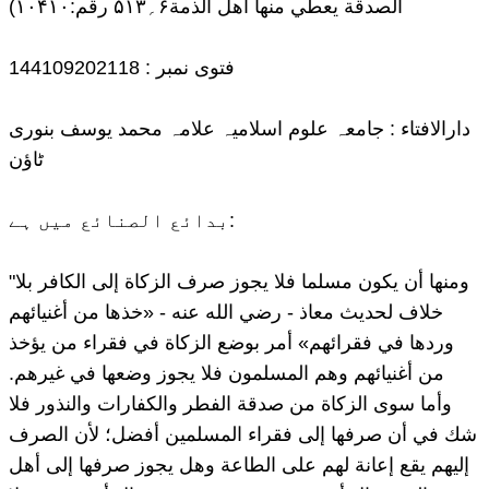
الصدقة یعطي منها أهل الذمة۶؍۵۱۳ رقم:۱۰۴۱۰)
فتوی نمبر : 144109202118
دارالافتاء : جامعہ علوم اسلامیہ علامہ محمد یوسف بنوری
ٹاؤن
بدائع الصنائع میں ہے:
"ومنها أن يكون مسلما فلا يجوز صرف الزكاة إلى الكافر بلا
خلاف لحديث معاذ - رضي الله عنه - «خذها من أغنيائهم
وردها في فقرائهم» أمر بوضع الزكاة في فقراء من يؤخذ
من أغنيائهم وهم المسلمون فلا يجوز وضعها في غيرهم.
وأما سوى الزكاة من صدقة الفطر والكفارات والنذور فلا
شك في أن صرفها إلى فقراء المسلمين أفضل؛ لأن الصرف
إليهم يقع إعانة لهم على الطاعة وهل يجوز صرفها إلى أهل