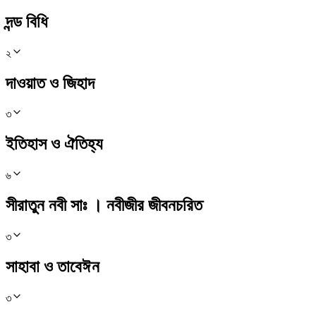
দন্ড বিধি
২
দাওয়াত ও জিহাদ
৩
ইতিহাস ও ঐতিহ্য
৬
সীরাতুন নবী সাঃ । নবীজীর জীবনচরিত
৩
সাহাবা ও তাবেঈন
৩