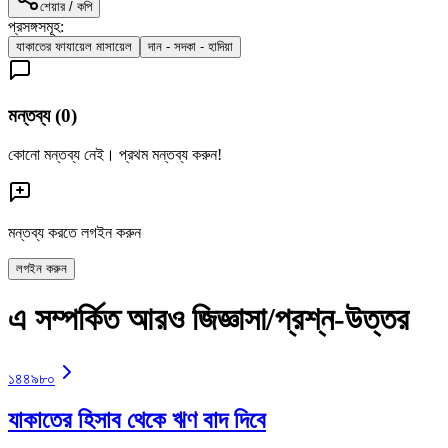
শেয়ার / কপি
প্রসঙ্গসমূহ:
যাকাতের ফাযায়েল মাসায়েল
দান - সদকা - হাদিয়া
মন্তব্য (
0
)
কোনো মন্তব্য নেই। প্রথম মন্তব্য করুন!
মন্তব্য করতে লগইন করুন
লগইন করুন
এ সম্পর্কিত আরও জিজ্ঞাসা/প্রশ্ন-উত্তর
১৪৪৯৮০
যাকাতের হিসাব থেকে ঋণ বাদ দিবে