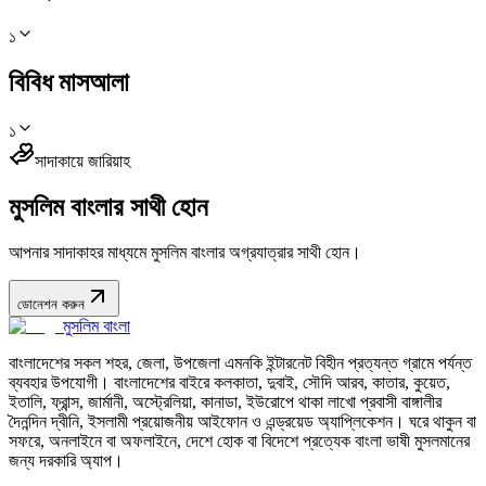
১
বিবিধ মাসআলা
১
সাদাকায়ে জারিয়াহ
মুসলিম বাংলার সাথী হোন
আপনার সাদাকাহর মাধ্যমে মুসলিম বাংলার অগ্রযাত্রার সাথী হোন।
ডোনেশন করুন
মুসলিম বাংলা
বাংলাদেশের সকল শহর, জেলা, উপজেলা এমনকি ইন্টারনেট বিহীন প্রত্যন্ত গ্রামে পর্যন্ত
ব্যবহার উপযোগী। বাংলাদেশের বাইরে কলকাতা, দুবাই, সৌদি আরব, কাতার, কুয়েত,
ইতালি, ফ্রান্স, জার্মানী, অস্ট্রেলিয়া, কানাডা, ইউরোপে থাকা লাখো প্রবাসী বাঙ্গালীর
দৈনন্দিন দ্বীনি, ইসলামী প্রয়োজনীয় আইফোন ও এন্ড্রয়েড অ্যাপ্লিকেশন। ঘরে থাকুন বা
সফরে, অনলাইনে বা অফলাইনে, দেশে হোক বা বিদেশে প্রত্যেক বাংলা ভাষী মুসলমানের
জন্য দরকারি অ্যাপ।