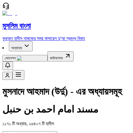
মুসলিম বাংলা
কুরআন
হাদীস
নামাজের সময়
মাসায়েল
দু'আ
প্রবন্ধ
বিবাহ
অন্যান্য
ডোনেশন
ডাউনলোড
মুসনাদে আহমাদ (উর্দু)
- এর অধ্যায়সমূহ
مسند امام احمد بن حنبل
১১৭১
টি অধ্যায়,
২৬৪০৭
টি হাদীস