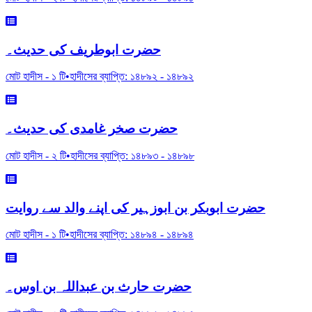
حضرت ابوطریف کی حدیث۔
মোট হাদীস -
১
টি
•
হাদীসের ব্যাপ্তি:
১৪৮৯২
-
১৪৮৯২
حضرت صخر غامدی کی حدیث۔
মোট হাদীস -
২
টি
•
হাদীসের ব্যাপ্তি:
১৪৮৯৩
-
১৪৮৯৮
حضرت ابوبکر بن ابوزہیر کی اپنے والد سے روایت
মোট হাদীস -
১
টি
•
হাদীসের ব্যাপ্তি:
১৪৮৯৪
-
১৪৮৯৪
حضرت حارث بن عبداللہ بن اوس۔