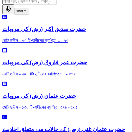
বাংলা
حضرت صدیق اکبر (رض) کی مرویات
মোট হাদীস -
৭৭
টি
•
হাদীসের ব্যাপ্তি:
১
-
৭৭
حضرت عمر فاروق (رض) کی مرویات
মোট হাদীস -
২৯৮
টি
•
হাদীসের ব্যাপ্তি:
৭৮
-
৩৭৫
حضرت عثمان (رض) کی مرویات
মোট হাদীস -
১৩০
টি
•
হাদীসের ব্যাপ্তি:
৩৭৬
-
৫০৫
حضرت عثمان غنی (رض) کے حالات سے متعلق احادیث