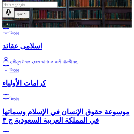
বাংলা
কিতাব
اسلامى عقائد
হাকীমুল উম্মত হযরত আশরাফ আলী থানভী রহ.
কিতাব
كرامات الأولياء
কিতাব
موسوعة حقوق الإنسان في الإسلام وسماتها
في المملكة العربية السعودية ج ٣