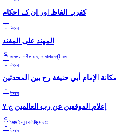
کفریہ الفاظ اور ان کے احکام
কিতাব
المھند علی المفند
আল্লামা খলীল আহমাদ সাহারানপুরী রহঃ
কিতাব
مكانة الإمام أبي حنيفة رح بين المحدثين
কিতাব
إعلام الموقعين عن رب العالمين ج ٧
ইমাম ইবনুল কাইয়্যিম রহঃ
কিতাব