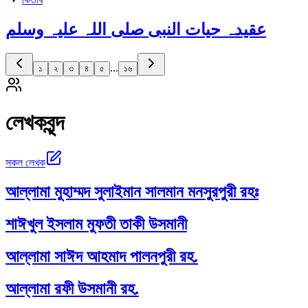
عقیدہ حیات النبی صلی اللہ علیہ وسلم
...
১
২
৩
৪
৫
১৬
লেখকবৃন্দ
সকল লেখক
আল্লামা মুহাম্মদ সুলাইমান সালমান মনসুরপুরী রহঃ
শাঈখুল ইসলাম মুফতী তাকী উসমানী
আল্লামা সাঈদ আহমাদ পালনপুরী রহ.
আল্লামা রফী উসমানী রহ.