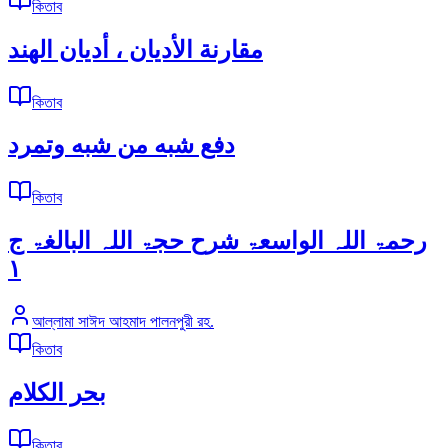
কিতাব
مقارنة الأديان ، أديان الهند
কিতাব
دفع شبه من شبه وتمرد
কিতাব
رحمۃ اللہ الواسعۃ شرح حجۃ اللہ البالغۃ ج
١
আল্লামা সাঈদ আহমাদ পালনপুরী রহ.
কিতাব
بحر الكلام
কিতাব