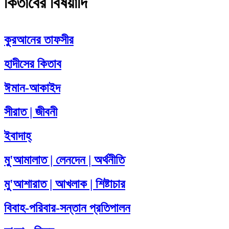
কিতাবের বিষয়াদি
কুরআনের তাফসীর
হাদীসের কিতাব
ঈমান-আকাইদ
সীরাত | জীবনী
ইবাদাহ্
মু'আমালাত | লেনদেন | অর্থনীতি
মু'আশারাত | আখলাক | শিষ্টাচার
বিবাহ-পরিবার-সন্তান প্রতিপালন