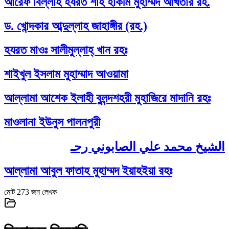
আরেফ বিল্লাহ হযরত শাহ হাকীম মুহাম্মদ আখতার রহ.
ড. খোন্দকার আব্দুল্লাহ জাহাঙ্গীর (রহ.)
হযরত মাওঃ সালীমুল্লাহ্‌ খান রহঃ
শাইখুল ইসলাম মুহাম্মাদ আওয়ামা
আল্লামা আশেক ইলাহী বুলন্দশহরী মুহাজিরে মাদানি রহঃ
মাওলানা ইউনুস পালনপুরী
الشيخ محمد علي الصابوني رحـ
আল্লামা আবুল ফাতাহ মুহাম্মদ ইয়াহইয়া রহঃ
মোট
273
জন লেখক