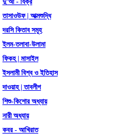
দু'আ - যিক্‌র
তাসাওউফ | আত্মশুদ্ধি
দরসি কিতাব সমূহ
ইলম-তলাবা-উলামা
ফিকহ | মাসাইল
ইসলামী বিশ্ব ও ইতিহাস
দাওয়াহ | তাবলীগ
শিশু-কিশোর অধ্যায়
নারী অধ্যায়
কবর - আখিরাত