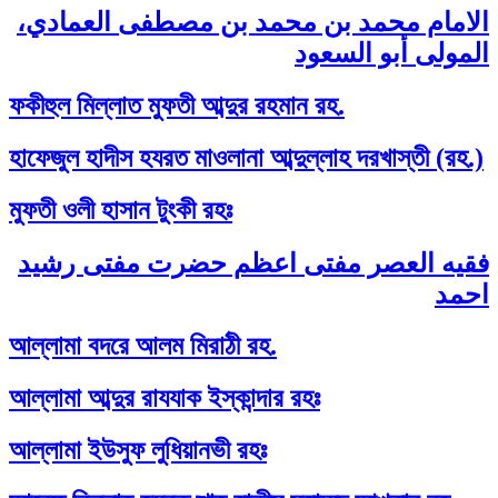
الامام محمد بن محمد بن مصطفى العمادي،
المولى أبو السعود
ফকীহুল মিল্লাত মুফতী আব্দুর রহমান রহ.
হাফেজুল হাদীস হযরত মাওলানা আব্দুল্লাহ দরখাস্তী (রহ.)
মুফতী ওলী হাসান টুংকী রহঃ
فقیه العصر مفتی اعظم حضرت مفتی رشید
احمد
আল্লামা বদরে আলম মিরাঠী রহ.
আল্লামা আব্দুর রাযযাক ইস্কান্দার রহঃ
আল্লামা ইউসুফ লুধিয়ানভী রহঃ