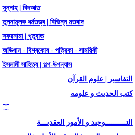
সুন্নাহ | বিদআত
তুলনামূলক ধর্মতত্ত্ব | বিভিন্ন মতবাদ
সফরনামা | খুতুবাত
অভিধান - বিশ্বকোষ - পত্রিকা - সাময়িকী
ইসলামী সাহিত্য | গল্প-উপন্যাস
التفاسير | علوم القرآن
كتب الحديث و علومه
التــــــــــوحيد و الأمور العقديـــة