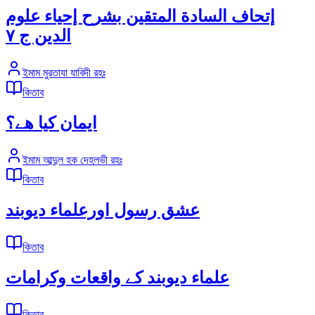
إتحاف السادة المتقين بشرح إحياء علوم
الدين ج ٧
ইমাম মুরতাযা যাবিদী রহঃ
কিতাব
ايمان كيا هے؟
ইমাম আব্দুল হক দেহলভী রহঃ
কিতাব
عشق رسول اورعلماء ديوبند
কিতাব
علماء ديوبند کے واقعات وكرامات
কিতাব