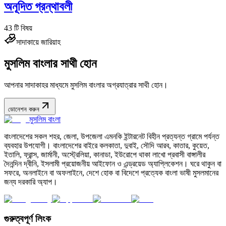
অনূদিত গ্রন্থাবলী
43
টি বিষয়
সাদাকায়ে জারিয়াহ
মুসলিম বাংলার সাথী হোন
আপনার সাদাকাহর মাধ্যমে মুসলিম বাংলার অগ্রযাত্রার সাথী হোন।
ডোনেশন করুন
মুসলিম বাংলা
বাংলাদেশের সকল শহর, জেলা, উপজেলা এমনকি ইন্টারনেট বিহীন প্রত্যন্ত গ্রামে পর্যন্ত
ব্যবহার উপযোগী। বাংলাদেশের বাইরে কলকাতা, দুবাই, সৌদি আরব, কাতার, কুয়েত,
ইতালি, ফ্রান্স, জার্মানী, অস্ট্রেলিয়া, কানাডা, ইউরোপে থাকা লাখো প্রবাসী বাঙ্গালীর
দৈনন্দিন দ্বীনি, ইসলামী প্রয়োজনীয় আইফোন ও এন্ড্রয়েড অ্যাপ্লিকেশন। ঘরে থাকুন বা
সফরে, অনলাইনে বা অফলাইনে, দেশে হোক বা বিদেশে প্রত্যেক বাংলা ভাষী মুসলমানের
জন্য দরকারি অ্যাপ।
গুরুত্বপূর্ণ লিংক