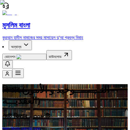
মুসলিম বাংলা
কুরআন
হাদীস
নামাজের সময়
মাসায়েল
দু'আ
প্রবন্ধ
বিবাহ
অন্যান্য
ডোনেশন
ডাউনলোড
কিতাব (التــــــــــوحيد و الأمور
العقديـــة)
মোট কিতাব -
৩০৮
টি
সকল কিতাব একত্রে দেখুন