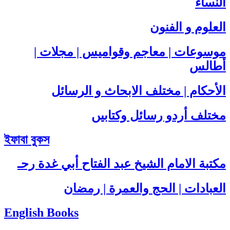
النساء
العلوم و الفنون
موسوعات | معاجم وقواميس | مجلات |
أطالس
الأحكام | مختلف الابحاث و الرسائل
مختلف أردو رسائل وکتابیں
ইফাবা বুকস
مكتبة الامام الشيخ عبد الفتاح أبي غدة رحـ
العبادات | الحج والعمرة | رمضان
English Books