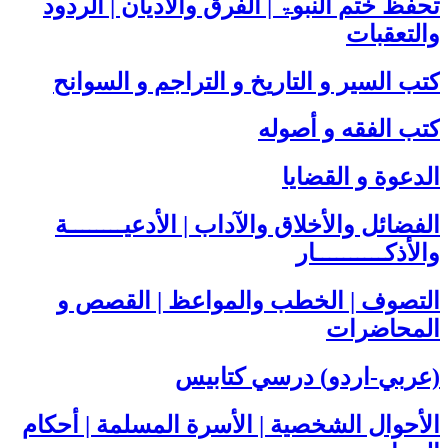
تحفظ ختم النبوۃ | الفرق والأديان | الردود
والتعقبات
كتب السير و التاريخ و التراجم و السوانح
كتب الفقه و أصوله
الدعوة و القضايا
الفضائل والأخلاق والآداب | الأدعيــــــــة
والأذكــــــــــار
التصوف | الخطب والمواعظ | القصص و
المحاضرات
(عربي-اردو) درسي كتابيس
الأحوال الشخصية | الأسرة المسلمة | أحكام