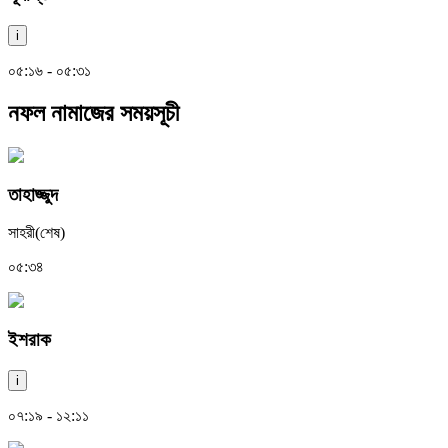
i
০৫:১৬ - ০৫:৩১
নফল নামাজের সময়সূচী
তাহাজ্জুদ
সাহরী(শেষ)
০৫:৩৪
ইশরাক
i
০৭:১৯ - ১২:১১