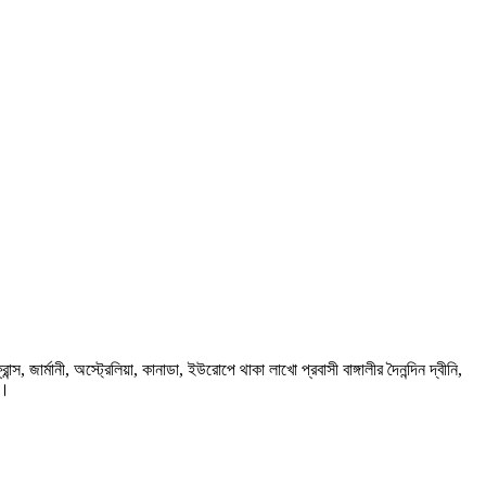
ার্মানী, অস্ট্রেলিয়া, কানাডা, ইউরোপে থাকা লাখো প্রবাসী বাঙ্গালীর দৈনন্দিন দ্বীনি,
প।