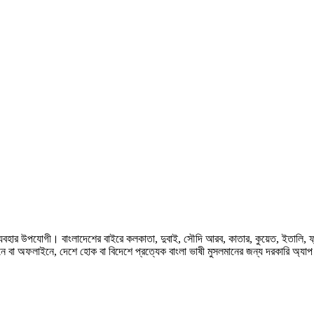
হার উপযোগী। বাংলাদেশের বাইরে কলকাতা, দুবাই, সৌদি আরব, কাতার, কুয়েত, ইতালি, ফ্রান্স, জ
ে বা অফলাইনে, দেশে হোক বা বিদেশে প্রত্যেক বাংলা ভাষী মুসলমানের জন্য দরকারি অ্যা