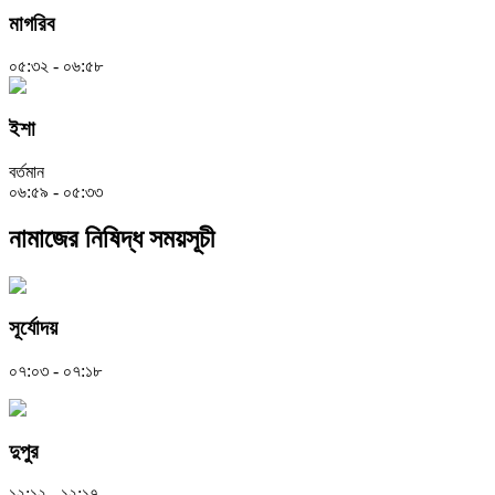
মাগরিব
০৫:৩২ - ০৬:৫৮
ইশা
বর্তমান
০৬:৫৯ - ০৫:৩৩
নামাজের নিষিদ্ধ সময়সূচী
সূর্যোদয়
০৭:০৩ - ০৭:১৮
দুপুর
১২:১২ - ১২:১৭