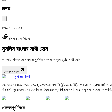
চাশত
i
০৭:১৯ - ১২:১১
সাদাকায়ে জারিয়াহ
মুসলিম বাংলার সাথী হোন
আপনার সাদাকাহর মাধ্যমে মুসলিম বাংলার অগ্রযাত্রার সাথী হোন।
ডোনেশন করুন
মুসলিম বাংলা
বাংলাদেশের সকল শহর, জেলা, উপজেলা এমনকি ইন্টারনেট বিহীন প্রত্যন্ত গ্রামে পর্যন্ত ব্যব
ইসলামী প্রয়োজনীয় আইফোন ও এন্ড্রয়েড অ্যাপ্লিকেশন। ঘরে থাকুন বা সফরে, অনলাইন
গুরুত্বপূর্ণ লিংক