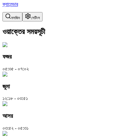
ক্যালেন্ডার
মসজিদ
সেটিংস
ওয়াক্তের সময়সূচী
ফজর
০৫:৩৫ - ০৭:০২
জুমা
১২:১৮ - ০৩:৫১
আসর
০৩:৫২ - ০৫:৩১