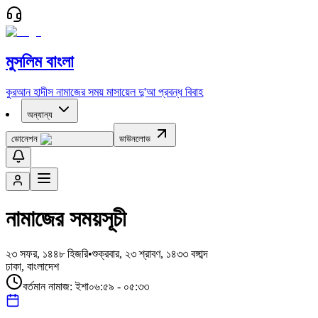
মুসলিম বাংলা
কুরআন
হাদীস
নামাজের সময়
মাসায়েল
দু'আ
প্রবন্ধ
বিবাহ
অন্যান্য
ডোনেশন
ডাউনলোড
নামাজের সময়সূচী
২৩ সফর, ১৪৪৮
হিজরি
•
শুক্রবার, ২৩ শ্রাবণ, ১৪৩৩ বঙ্গাব্দ
ঢাকা, বাংলাদেশ
বর্তমান নামাজ:
ইশা
০৬:৫৯ - ০৫:৩৩