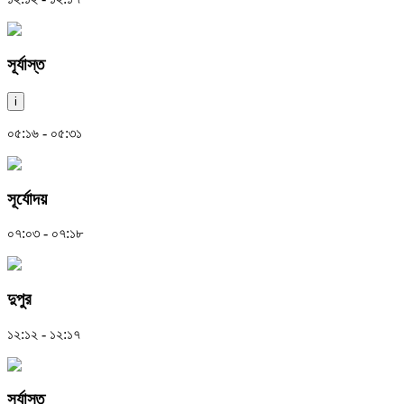
সূর্যাস্ত
i
০৫:১৬ - ০৫:৩১
সূর্যোদয়
০৭:০৩ - ০৭:১৮
দুপুর
১২:১২ - ১২:১৭
সূর্যাস্ত