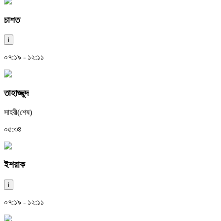
চাশত
i
০৭:১৯ - ১২:১১
তাহাজ্জুদ
সাহরী(শেষ)
০৫:৩৪
ইশরাক
i
০৭:১৯ - ১২:১১