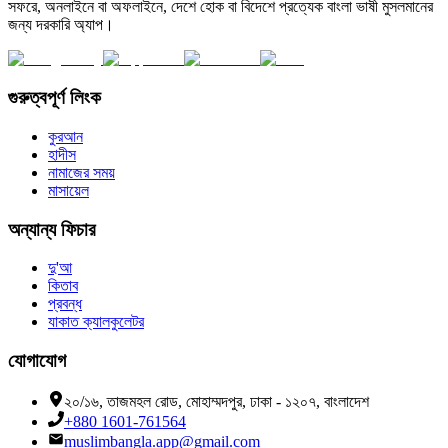
সফরে, অনলাইনে বা অফলাইনে, দেশে হোক বা বিদেশে প্রত্যেক বাংলা ভাষী মুসলমানের
জন্য দরকারি অ্যাপ।
গুরুত্বপূর্ণ লিংক
কুরআন
হাদীস
নামাজের সময়
মাসায়েল
অন্যান্য ফিচার
দু'আ
কিতাব
প্রবন্ধ
যাকাত ক্যালকুলেটর
যোগাযোগ
২০/১৬, তাজমহল রোড, মোহাম্মদপুর, ঢাকা - ১২০৭, বাংলাদেশ
+880 1601-761564
muslimbangla.app@gmail.com