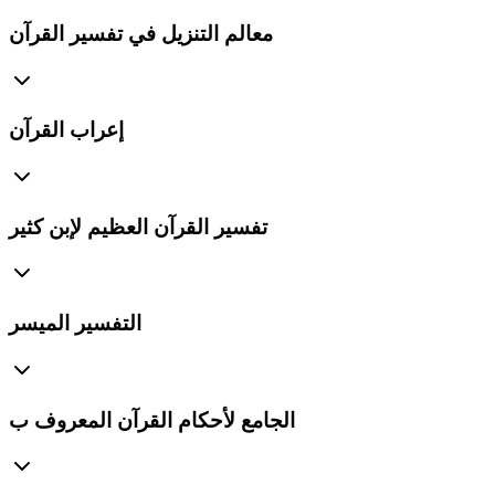
معالم التنزيل في تفسير القرآن
إعراب القرآن
تفسير القرآن العظيم لإبن كثير
التفسير الميسر
الجامع لأحكام القرآن المعروف ب