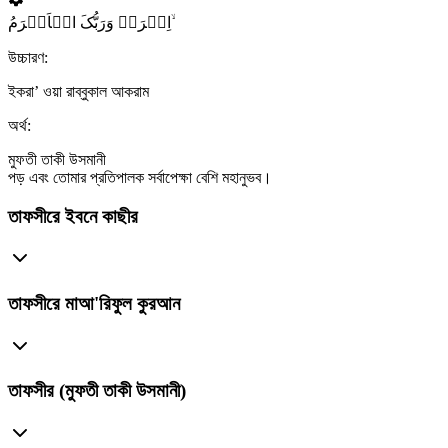
اِقۡرَاۡ وَرَبُّکَ الۡاَکۡرَمُ ۙ
উচ্চারণ:
ইকরা’ ওয়া রাব্বুকাল আকরাম
অর্থ:
মুফতী তাকী উসমানী
পড় এবং তোমার প্রতিপালক সর্বাপেক্ষা বেশি মহানুভব।
তাফসীরে ইবনে কাছীর
তাফসীরে মাআ'রিফুল কুরআন
তাফসীর (মুফতী তাকী উসমানী)