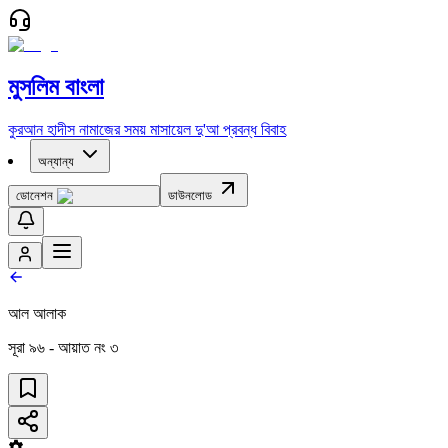
মুসলিম বাংলা
কুরআন
হাদীস
নামাজের সময়
মাসায়েল
দু'আ
প্রবন্ধ
বিবাহ
অন্যান্য
ডোনেশন
ডাউনলোড
আল আলাক
সূরা
৯৬
- আয়াত নং
৩