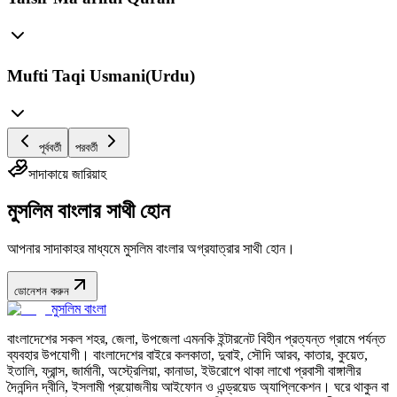
Mufti Taqi Usmani(Urdu)
পূর্ববর্তী
পরবর্তী
সাদাকায়ে জারিয়াহ
মুসলিম বাংলার সাথী হোন
আপনার সাদাকাহর মাধ্যমে মুসলিম বাংলার অগ্রযাত্রার সাথী হোন।
ডোনেশন করুন
মুসলিম বাংলা
বাংলাদেশের সকল শহর, জেলা, উপজেলা এমনকি ইন্টারনেট বিহীন প্রত্যন্ত গ্রামে পর্যন্ত
ব্যবহার উপযোগী। বাংলাদেশের বাইরে কলকাতা, দুবাই, সৌদি আরব, কাতার, কুয়েত,
ইতালি, ফ্রান্স, জার্মানী, অস্ট্রেলিয়া, কানাডা, ইউরোপে থাকা লাখো প্রবাসী বাঙ্গালীর
দৈনন্দিন দ্বীনি, ইসলামী প্রয়োজনীয় আইফোন ও এন্ড্রয়েড অ্যাপ্লিকেশন। ঘরে থাকুন বা