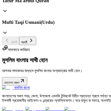
Tafsir Ma'ariful Quran
Mufti Taqi Usmani(Urdu)
পূর্ববর্তী
পরবর্তী
সাদাকায়ে জারিয়াহ
মুসলিম বাংলার সাথী হোন
আপনার সাদাকাহর মাধ্যমে মুসলিম বাংলার অগ্রযাত্রার সাথী হোন।
ডোনেশন করুন
মুসলিম বাংলা
বাংলাদেশের সকল শহর, জেলা, উপজেলা এমনকি ইন্টারনেট বিহীন প্রত্যন্ত গ্রামে পর্যন্ত ব্যব
ইসলামী প্রয়োজনীয় আইফোন ও এন্ড্রয়েড অ্যাপ্লিকেশন। ঘরে থাকুন বা সফরে, অনলাইন