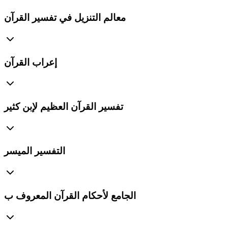
معالم التنزيل في تفسير القرآن
إعراب القرآن
تفسير القرآن العظيم لإبن كثير
التفسير الميسر
الجامع لأحكام القرآن المعروف ب