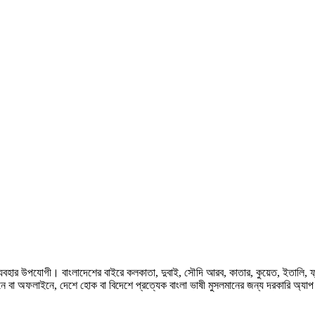
হার উপযোগী। বাংলাদেশের বাইরে কলকাতা, দুবাই, সৌদি আরব, কাতার, কুয়েত, ইতালি, ফ্রান্স, জ
ে বা অফলাইনে, দেশে হোক বা বিদেশে প্রত্যেক বাংলা ভাষী মুসলমানের জন্য দরকারি অ্যা