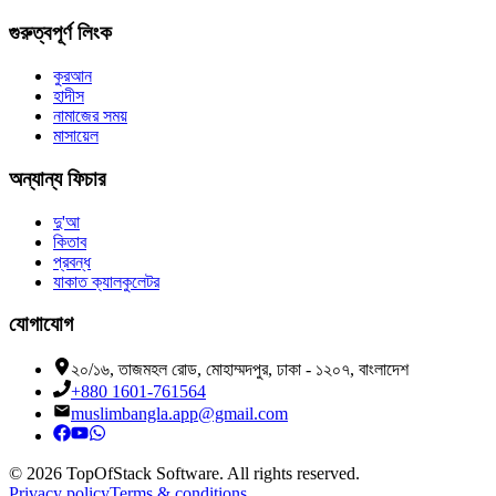
গুরুত্বপূর্ণ লিংক
কুরআন
হাদীস
নামাজের সময়
মাসায়েল
অন্যান্য ফিচার
দু'আ
কিতাব
প্রবন্ধ
যাকাত ক্যালকুলেটর
যোগাযোগ
২০/১৬, তাজমহল রোড, মোহাম্মদপুর, ঢাকা - ১২০৭, বাংলাদেশ
+880 1601-761564
muslimbangla.app@gmail.com
©
2026
TopOfStack Software. All rights reserved.
Privacy policy
Terms & conditions