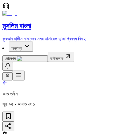
মুসলিম বাংলা
কুরআন
হাদীস
নামাজের সময়
মাসায়েল
দু'আ
প্রবন্ধ
বিবাহ
অন্যান্য
ডোনেশন
ডাউনলোড
আত ত্বীন
সূরা
৯৫
- আয়াত নং
১