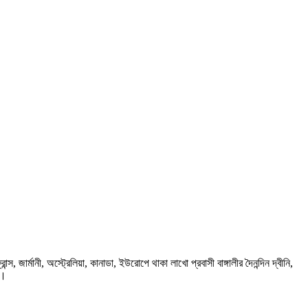
ার্মানী, অস্ট্রেলিয়া, কানাডা, ইউরোপে থাকা লাখো প্রবাসী বাঙ্গালীর দৈনন্দিন দ্বীনি,
প।