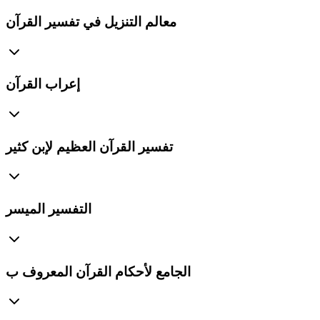
معالم التنزيل في تفسير القرآن
إعراب القرآن
تفسير القرآن العظيم لإبن كثير
التفسير الميسر
الجامع لأحكام القرآن المعروف ب