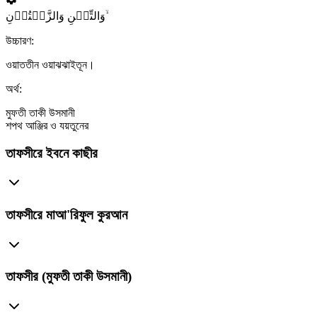
وَالتِّیۡنِ وَالزَّیۡتُوۡنِ ۙ
উচ্চারণ:
ওয়াততীন ওয়াঝঝাইতূন।
অর্থ:
মুফতী তাকী উসমানী
শপথ আঞ্জির ও যয়তুনের
তাফসীরে ইবনে কাছীর
তাফসীরে মাআ'রিফুল কুরআন
তাফসীর (মুফতী তাকী উসমানী)