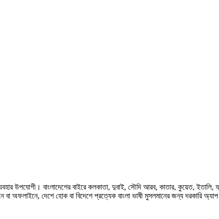
হার উপযোগী। বাংলাদেশের বাইরে কলকাতা, দুবাই, সৌদি আরব, কাতার, কুয়েত, ইতালি, ফ্রান্স, জ
ে বা অফলাইনে, দেশে হোক বা বিদেশে প্রত্যেক বাংলা ভাষী মুসলমানের জন্য দরকারি অ্যা