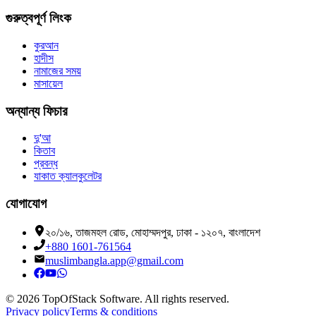
গুরুত্বপূর্ণ লিংক
কুরআন
হাদীস
নামাজের সময়
মাসায়েল
অন্যান্য ফিচার
দু'আ
কিতাব
প্রবন্ধ
যাকাত ক্যালকুলেটর
যোগাযোগ
২০/১৬, তাজমহল রোড, মোহাম্মদপুর, ঢাকা - ১২০৭, বাংলাদেশ
+880 1601-761564
muslimbangla.app@gmail.com
©
2026
TopOfStack Software. All rights reserved.
Privacy policy
Terms & conditions