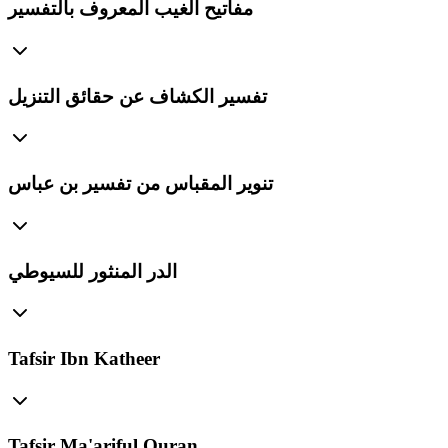
مفاتيح الغيب المعروف بالتفسير
تفسير الكشاف عن حقائق التنزيل
تنوير المقباس من تفسير بن عباس
الدر المنثور للسيوطي
Tafsir Ibn Katheer
Tafsir Ma'ariful Quran