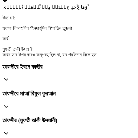
وَمَا لِاَحَدٍ عِنۡدَہٗ مِنۡ نِّعۡمَۃٍ تُجۡزٰۤی ۙ
উচ্চারণ:
ওয়ামা-লিআহাদিন ‘ইনদাহূমিন নি‘মাতিন তুজঝা।
অর্থ:
মুফতী তাকী উসমানী
অথচ তার উপর কারও অনুগ্রহ ছিল না, যার প্রতিদান দিতে হত,
তাফসীরে ইবনে কাছীর
তাফসীরে মাআ'রিফুল কুরআন
তাফসীর (মুফতী তাকী উসমানী)