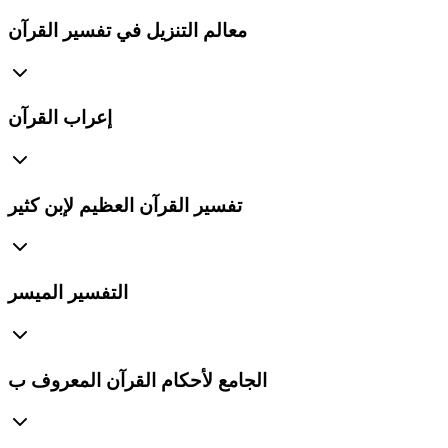
معالم التنزيل في تفسير القرآن
إعراب القرآن
تفسير القرآن العظيم لإبن كثير
التفسير الميسر
الجامع لأحكام القرآن المعروف ب