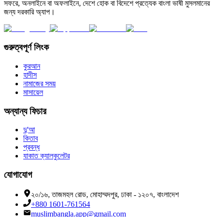
সফরে, অনলাইনে বা অফলাইনে, দেশে হোক বা বিদেশে প্রত্যেক বাংলা ভাষী মুসলমানের
জন্য দরকারি অ্যাপ।
গুরুত্বপূর্ণ লিংক
কুরআন
হাদীস
নামাজের সময়
মাসায়েল
অন্যান্য ফিচার
দু'আ
কিতাব
প্রবন্ধ
যাকাত ক্যালকুলেটর
যোগাযোগ
২০/১৬, তাজমহল রোড, মোহাম্মদপুর, ঢাকা - ১২০৭, বাংলাদেশ
+880 1601-761564
muslimbangla.app@gmail.com