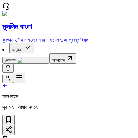
মুসলিম বাংলা
কুরআন
হাদীস
নামাজের সময়
মাসায়েল
দু'আ
প্রবন্ধ
বিবাহ
অন্যান্য
ডোনেশন
ডাউনলোড
আল লাইল
সূরা
৯২
- আয়াত নং
১৯