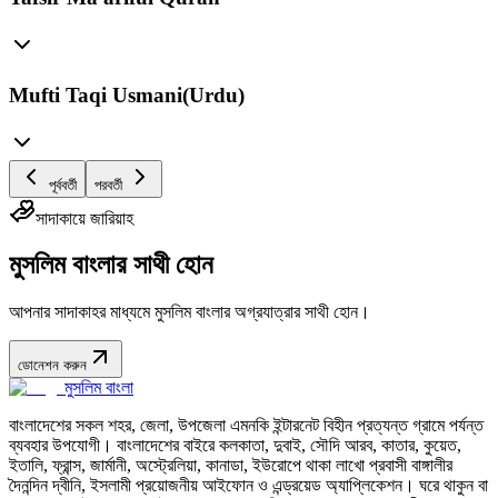
Mufti Taqi Usmani(Urdu)
পূর্ববর্তী
পরবর্তী
সাদাকায়ে জারিয়াহ
মুসলিম বাংলার সাথী হোন
আপনার সাদাকাহর মাধ্যমে মুসলিম বাংলার অগ্রযাত্রার সাথী হোন।
ডোনেশন করুন
মুসলিম বাংলা
বাংলাদেশের সকল শহর, জেলা, উপজেলা এমনকি ইন্টারনেট বিহীন প্রত্যন্ত গ্রামে পর্যন্ত
ব্যবহার উপযোগী। বাংলাদেশের বাইরে কলকাতা, দুবাই, সৌদি আরব, কাতার, কুয়েত,
ইতালি, ফ্রান্স, জার্মানী, অস্ট্রেলিয়া, কানাডা, ইউরোপে থাকা লাখো প্রবাসী বাঙ্গালীর
দৈনন্দিন দ্বীনি, ইসলামী প্রয়োজনীয় আইফোন ও এন্ড্রয়েড অ্যাপ্লিকেশন। ঘরে থাকুন বা