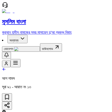
মুসলিম বাংলা
কুরআন
হাদীস
নামাজের সময়
মাসায়েল
দু'আ
প্রবন্ধ
বিবাহ
অন্যান্য
ডোনেশন
ডাউনলোড
আশ শামস
সূরা
৯১
- আয়াত নং
১৩