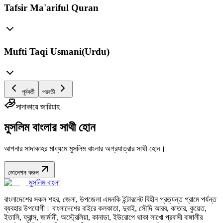
Tafsir Ma'ariful Quran
Mufti Taqi Usmani(Urdu)
পূর্ববর্তী
পরবর্তী
সাদাকায়ে জারিয়াহ
মুসলিম বাংলার সাথী হোন
আপনার সাদাকাহর মাধ্যমে মুসলিম বাংলার অগ্রযাত্রার সাথী হোন।
ডোনেশন করুন
মুসলিম বাংলা
বাংলাদেশের সকল শহর, জেলা, উপজেলা এমনকি ইন্টারনেট বিহীন প্রত্যন্ত গ্রামে পর্যন্ত
ব্যবহার উপযোগী। বাংলাদেশের বাইরে কলকাতা, দুবাই, সৌদি আরব, কাতার, কুয়েত,
ইতালি, ফ্রান্স, জার্মানী, অস্ট্রেলিয়া, কানাডা, ইউরোপে থাকা লাখো প্রবাসী বাঙ্গালীর