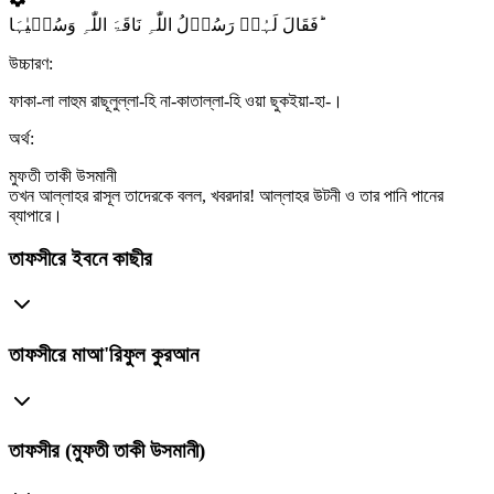
فَقَالَ لَہُمۡ رَسُوۡلُ اللّٰہِ نَاقَۃَ اللّٰہِ وَسُقۡیٰہَا ؕ
উচ্চারণ:
ফাকা-লা লাহুম রাছূলুল্লা-হি না-কাতাল্লা-হি ওয়া ছুকইয়া-হা-।
অর্থ:
মুফতী তাকী উসমানী
তখন আল্লাহর রাসূল তাদেরকে বলল, খবরদার! আল্লাহর উটনী ও তার পানি পানের
ব্যাপারে।
তাফসীরে ইবনে কাছীর
তাফসীরে মাআ'রিফুল কুরআন
তাফসীর (মুফতী তাকী উসমানী)