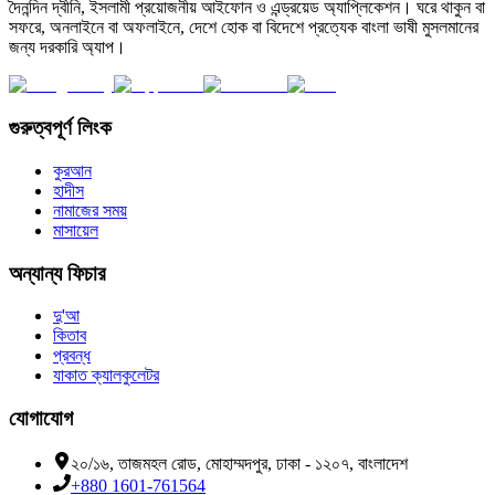
দৈনন্দিন দ্বীনি, ইসলামী প্রয়োজনীয় আইফোন ও এন্ড্রয়েড অ্যাপ্লিকেশন। ঘরে থাকুন বা
সফরে, অনলাইনে বা অফলাইনে, দেশে হোক বা বিদেশে প্রত্যেক বাংলা ভাষী মুসলমানের
জন্য দরকারি অ্যাপ।
গুরুত্বপূর্ণ লিংক
কুরআন
হাদীস
নামাজের সময়
মাসায়েল
অন্যান্য ফিচার
দু'আ
কিতাব
প্রবন্ধ
যাকাত ক্যালকুলেটর
যোগাযোগ
২০/১৬, তাজমহল রোড, মোহাম্মদপুর, ঢাকা - ১২০৭, বাংলাদেশ
+880 1601-761564