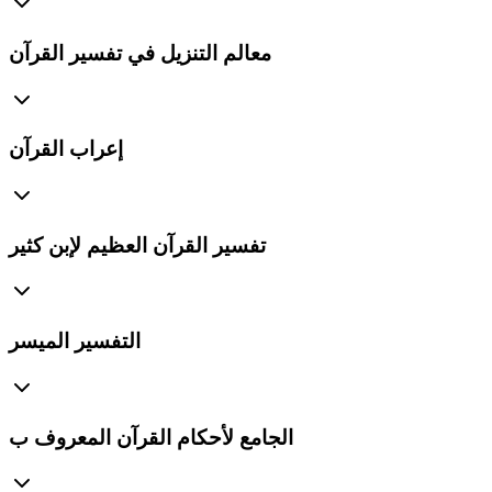
معالم التنزيل في تفسير القرآن
إعراب القرآن
تفسير القرآن العظيم لإبن كثير
التفسير الميسر
الجامع لأحكام القرآن المعروف ب