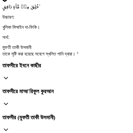
خُلِقَ مِنۡ مَّآءٍ دَافِقٍ ۙ
উচ্চারণ:
খুলিকা মিম্মাইন দা-ফিকি।
অর্থ:
মুফতী তাকী উসমানী
২
তাকে সৃষ্টি করা হয়েছে সবেগে স্খলিত পানি দ্বারা।
তাফসীরে ইবনে কাছীর
তাফসীরে মাআ'রিফুল কুরআন
তাফসীর (মুফতী তাকী উসমানী)