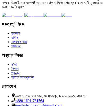
সফরে, অনলাইনে বা অফলাইনে, দেশে হোক বা বিদেশে প্রত্যেক বাংলা ভাষী মুসলমানের
জন্য দরকারি অ্যাপ।
গুরুত্বপূর্ণ লিংক
কুরআন
হাদীস
নামাজের সময়
মাসায়েল
অন্যান্য ফিচার
দু'আ
কিতাব
প্রবন্ধ
যাকাত ক্যালকুলেটর
যোগাযোগ
২০/১৬, তাজমহল রোড, মোহাম্মদপুর, ঢাকা - ১২০৭, বাংলাদেশ
+880 1601-761564
muslimbangla.app@gmail.com