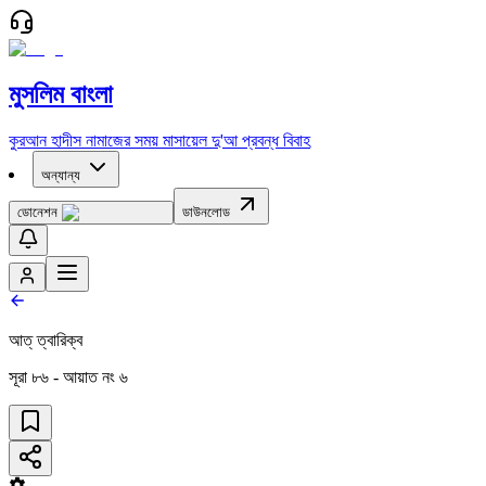
মুসলিম বাংলা
কুরআন
হাদীস
নামাজের সময়
মাসায়েল
দু'আ
প্রবন্ধ
বিবাহ
অন্যান্য
ডোনেশন
ডাউনলোড
আত্ ত্বারিক্ব
সূরা
৮৬
- আয়াত নং
৬