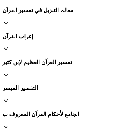
معالم التنزيل في تفسير القرآن
إعراب القرآن
تفسير القرآن العظيم لإبن كثير
التفسير الميسر
الجامع لأحكام القرآن المعروف ب