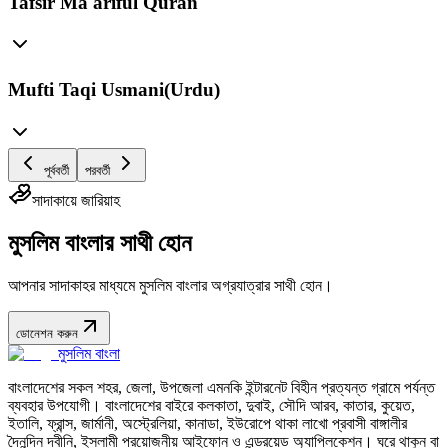
Tafsir Ma'ariful Quran
Mufti Taqi Usmani(Urdu)
পূর্ববর্তী
পরবর্তী
সাদাকায়ে জারিয়াহ
মুসলিম বাংলার সাথী হোন
আপনার সাদাকাহর মাধ্যমে মুসলিম বাংলার অগ্রযাত্রার সাথী হোন।
ডোনেশন করুন
মুসলিম বাংলা
বাংলাদেশের সকল শহর, জেলা, উপজেলা এমনকি ইন্টারনেট বিহীন প্রত্যন্ত গ্রামে পর্যন্ত
ব্যবহার উপযোগী। বাংলাদেশের বাইরে কলকাতা, দুবাই, সৌদি আরব, কাতার, কুয়েত,
ইতালি, ফ্রান্স, জার্মানী, অস্ট্রেলিয়া, কানাডা, ইউরোপে থাকা লাখো প্রবাসী বাঙ্গালীর
দৈনন্দিন দ্বীনি, ইসলামী প্রয়োজনীয় আইফোন ও এন্ড্রয়েড অ্যাপ্লিকেশন। ঘরে থাকুন বা