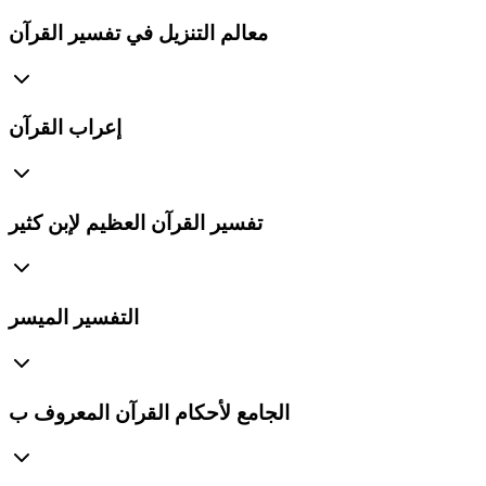
معالم التنزيل في تفسير القرآن
إعراب القرآن
تفسير القرآن العظيم لإبن كثير
التفسير الميسر
الجامع لأحكام القرآن المعروف ب