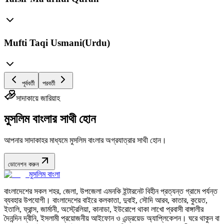
Mufti Taqi Usmani(Urdu)
পূর্ববর্তী
পরবর্তী
সাদাকায়ে জারিয়াহ
মুসলিম বাংলার সাথী হোন
আপনার সাদাকাহর মাধ্যমে মুসলিম বাংলার অগ্রযাত্রার সাথী হোন।
ডোনেশন করুন
মুসলিম বাংলা
বাংলাদেশের সকল শহর, জেলা, উপজেলা এমনকি ইন্টারনেট বিহীন প্রত্যন্ত গ্রামে পর্যন্ত
ব্যবহার উপযোগী। বাংলাদেশের বাইরে কলকাতা, দুবাই, সৌদি আরব, কাতার, কুয়েত,
ইতালি, ফ্রান্স, জার্মানী, অস্ট্রেলিয়া, কানাডা, ইউরোপে থাকা লাখো প্রবাসী বাঙ্গালীর
দৈনন্দিন দ্বীনি, ইসলামী প্রয়োজনীয় আইফোন ও এন্ড্রয়েড অ্যাপ্লিকেশন। ঘরে থাকুন বা