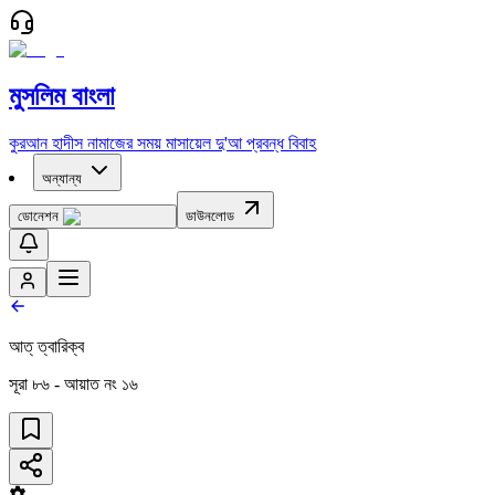
মুসলিম বাংলা
কুরআন
হাদীস
নামাজের সময়
মাসায়েল
দু'আ
প্রবন্ধ
বিবাহ
অন্যান্য
ডোনেশন
ডাউনলোড
আত্ ত্বারিক্ব
সূরা
৮৬
- আয়াত নং
১৬