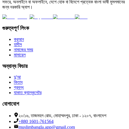
সফরে, অনলাইনে বা অফলাইনে, দেশে হোক বা বিদেশে প্রত্যেক বাংলা ভাষী মুসলমানের
জন্য দরকারি অ্যাপ।
গুরুত্বপূর্ণ লিংক
কুরআন
হাদীস
নামাজের সময়
মাসায়েল
অন্যান্য ফিচার
দু'আ
কিতাব
প্রবন্ধ
যাকাত ক্যালকুলেটর
যোগাযোগ
২০/১৬, তাজমহল রোড, মোহাম্মদপুর, ঢাকা - ১২০৭, বাংলাদেশ
+880 1601-761564
muslimbangla.app@gmail.com