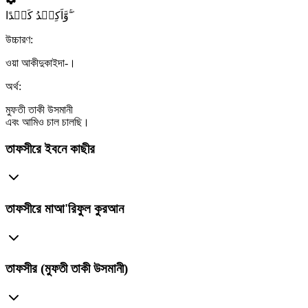
وَّاَکِیۡدُ کَیۡدًا ۚۖ
উচ্চারণ:
ওয়া আকীদুকাইদা-।
অর্থ:
মুফতী তাকী উসমানী
এবং আমিও চাল চালছি।
তাফসীরে ইবনে কাছীর
তাফসীরে মাআ'রিফুল কুরআন
তাফসীর (মুফতী তাকী উসমানী)